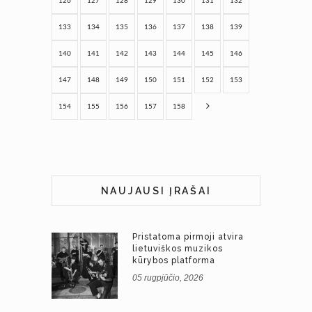
126
127
128
129
130
131
132
133
134
135
136
137
138
139
140
141
142
143
144
145
146
147
148
149
150
151
152
153
154
155
156
157
158
NAUJAUSI ĮRAŠAI
Pristatoma pirmoji atvira
lietuviškos muzikos
kūrybos platforma
05 rugpjūčio, 2026