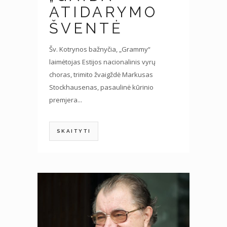
ATIDARYMO
ŠVENTĖ
Šv. Kotrynos bažnyčia, „Grammy“
laimėtojas Estijos nacionalinis vyrų
choras, trimito žvaigždė Markusas
Stockhausenas, pasaulinė kūrinio
premjera...
SKAITYTI