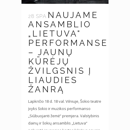
NAUJAME
28 SPA
ANSAMBLIO
„LIETUVA“
PERFORMANSE
– JAUNŲ
KŪRĖJŲ
ŽVILGSNIS Į
LIAUDIES
ŽANRĄ
Lapkričio 18 d. 18 val. Vilniuje, Šokio teatre
įvyks šokio ir muzikos performanso
„Siūbuojanti žemė“ premjera. Valstybinis
dainų ir šokių ansamblis „Lietuva“