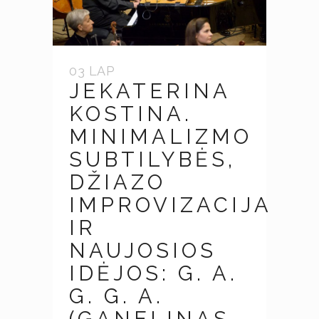
03 LAP
JEKATERINA
KOSTINA.
MINIMALIZMO
SUBTILYBĖS,
DŽIAZO
IMPROVIZACIJA
IR
NAUJOSIOS
IDĖJOS: G. A.
G. G. A.