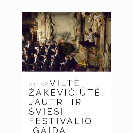
VILTĖ
03 LAP
ŽAKEVIČIŪTĖ.
JAUTRI IR
ŠVIESI
FESTIVALIO
„GAIDA“