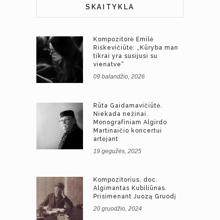
SKAITYKLA
Kompozitorė Emilė
Riškevičiūtė: „Kūryba man
tikrai yra susijusi su
vienatve“
09 balandžio, 2026
Rūta Gaidamavičiūtė.
Niekada nežinai.
Monografiniam Algirdo
Martinaičio koncertui
artėjant
19 gegužės, 2025
Kompozitorius, doc.
Algimantas Kubiliūnas.
Prisimenant Juozą Gruodį
20 gruodžio, 2024