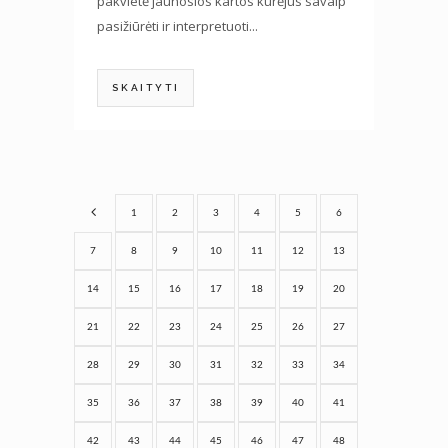
pakvietė jaunosios kartos kūrėjus savaip
pasižiūrėti ir interpretuoti...
SKAITYTI
1
2
3
4
5
6
7
8
9
10
11
12
13
14
15
16
17
18
19
20
21
22
23
24
25
26
27
28
29
30
31
32
33
34
35
36
37
38
39
40
41
42
43
44
45
46
47
48