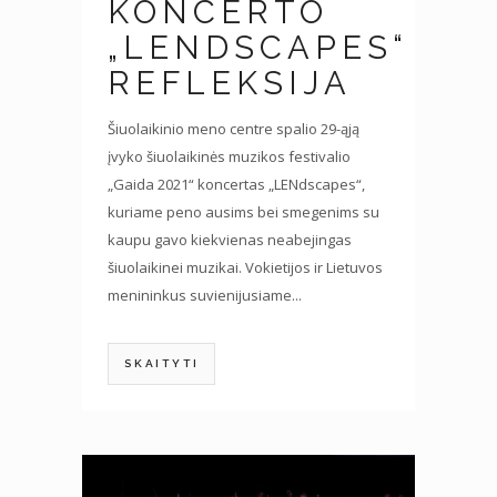
KONCERTO
„LENDSCAPES“
REFLEKSIJA
Šiuolaikinio meno centre spalio 29-ąją
įvyko šiuolaikinės muzikos festivalio
„Gaida 2021“ koncertas „LENdscapes“,
kuriame peno ausims bei smegenims su
kaupu gavo kiekvienas neabejingas
šiuolaikinei muzikai. Vokietijos ir Lietuvos
menininkus suvienijusiame...
SKAITYTI