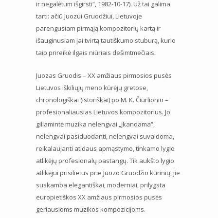
ir negalėtum išgirsti“, 1982-10-17). Už tai galima
tarti: ačiū Juozui Gruodžiui, Lietuvoje
parengusiam pirmąją kompozitorių kartą ir
išauginusiam jai tvirtą tautiškumo stuburą, kurio
taip prireikė ilgais niūriais dešimtmečiais.
Juozas Gruodis – XX amžiaus pirmosios pusės
Lietuvos iškiliųjų meno kūrėjų gretose,
chronologiškai (istoriškai) po M. K. Čiurlionio –
profesionaliausias Lietuvos kompozitorius. Jo
giliamintė muzika nelengvai „įkandama“,
nelengvai pasiduodanti, nelengvai suvaldoma,
reikalaujanti atidaus apmąstymo, tinkamo lygio
atlikėjų profesionalų pastangų. Tik aukšto lygio
atlikėjui prisilietus prie Juozo Gruodžio kūrinių, jie
suskamba elegantiškai, moderniai, prilygsta
europietiškos XX amžiaus pirmosios pusės
geriausioms muzikos kompozicijoms.