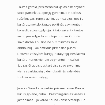
Tautos gerbia, prisimena iškiliąsias asmenybes:
stato paminklus, apie jų gyvenimus ir darbus
rašo knygas, rengia atminties muziejus, nes jie –
kultūros, mokslo, tautos politinės savimonės ir
konsolidacijos ugdytojai, kitaip sakant – tautos
veido pasaulyje formuotojai. Juozas Gruodis
savo darbais nusipelno būti minimas šalia
didžiausiųjų XX amžiaus pirmosios pusės
Lietuvos valstybės kūrėjų ir statytojų, nes laisva
kultūra, kurios vienam segmentui – muzikai
Juozas Gruodis paskyrė visą savo gyvenimą –
viena svarbiausiųjų demokratinės valstybės
funkcionavimo sąlygų.
Juozas Gruodis pagarbiai prisimenamas Kaune,
kur jis gyveno, dirbo… Prasmingiausias viešasis
įamžinimas – jo vardo Kauno konservatorija. Tie