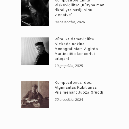
Kompozitorė Emilė
Riškevičiūtė: „Kūryba man
tikrai yra susijusi su
vienatve“
09 balandžio, 2026
Rūta Gaidamavičiūtė.
Niekada nežinai.
Monografiniam Algirdo
Martinaičio koncertui
artėjant
19 gegužės, 2025
Kompozitorius, doc.
Algimantas Kubiliūnas.
Prisimenant Juozą Gruodį
20 gruodžio, 2024