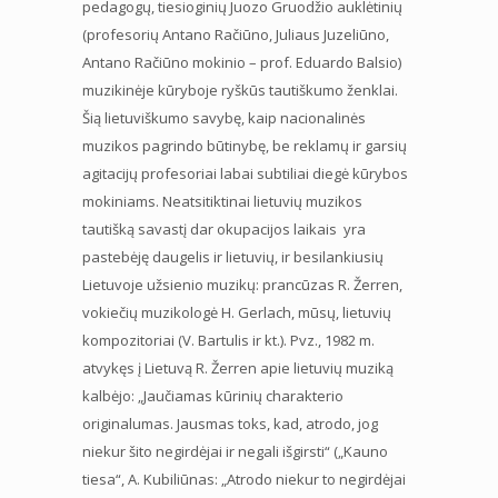
pedagogų, tiesioginių Juozo Gruodžio auklėtinių
(profesorių Antano Račiūno, Juliaus Juzeliūno,
Antano Račiūno mokinio – prof. Eduardo Balsio)
muzikinėje kūryboje ryškūs tautiškumo ženklai.
Šią lietuviškumo savybę, kaip nacionalinės
muzikos pagrindo būtinybę, be reklamų ir garsių
agitacijų profesoriai labai subtiliai diegė kūrybos
mokiniams. Neatsitiktinai lietuvių muzikos
tautišką savastį dar okupacijos laikais yra
pastebėję daugelis ir lietuvių, ir besilankiusių
Lietuvoje užsienio muzikų: prancūzas R. Žerren,
vokiečių muzikologė H. Gerlach, mūsų, lietuvių
kompozitoriai (V. Bartulis ir kt.). Pvz., 1982 m.
atvykęs į Lietuvą R. Žerren apie lietuvių muziką
kalbėjo: „Jaučiamas kūrinių charakterio
originalumas. Jausmas toks, kad, atrodo, jog
niekur šito negirdėjai ir negali išgirsti“ („Kauno
tiesa“, A. Kubiliūnas: „Atrodo niekur to negirdėjai