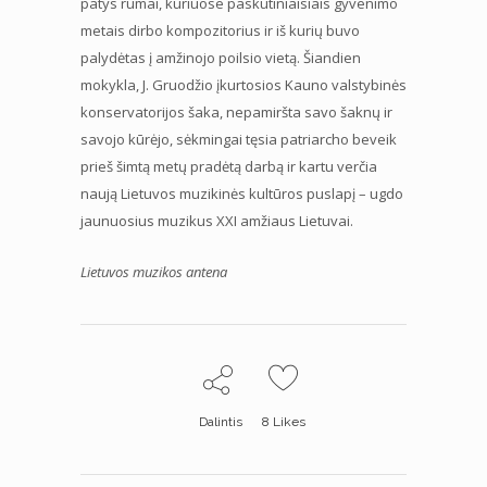
patys rūmai, kuriuose paskutiniaisiais gyvenimo
metais dirbo kompozitorius ir iš kurių buvo
palydėtas į amžinojo poilsio vietą. Šiandien
mokykla, J. Gruodžio įkurtosios Kauno valstybinės
konservatorijos šaka, nepamiršta savo šaknų ir
savojo kūrėjo, sėkmingai tęsia patriarcho beveik
prieš šimtą metų pradėtą darbą ir kartu verčia
naują Lietuvos muzikinės kultūros puslapį – ugdo
jaunuosius muzikus XXI amžiaus Lietuvai.
Lietuvos muzikos antena
Dalintis
8
Likes