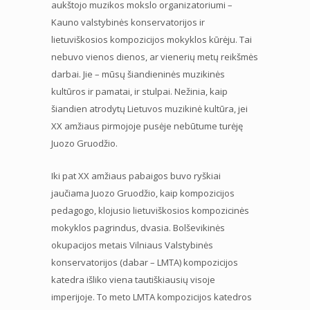
aukštojo muzikos mokslo organizatoriumi –
Kauno valstybinės konservatorijos ir
lietuviškosios kompozicijos mokyklos kūrėju. Tai
nebuvo vienos dienos, ar vienerių metų reikšmės
darbai. Jie – mūsų šiandieninės muzikinės
kultūros ir pamatai, ir stulpai. Nežinia, kaip
šiandien atrodytų Lietuvos muzikinė kultūra, jei
XX amžiaus pirmojoje pusėje nebūtume turėję
Juozo Gruodžio.
Iki pat XX amžiaus pabaigos buvo ryškiai
jaučiama Juozo Gruodžio, kaip kompozicijos
pedagogo, klojusio lietuviškosios kompozicinės
mokyklos pagrindus, dvasia. Bolševikinės
okupacijos metais Vilniaus Valstybinės
konservatorijos (dabar – LMTA) kompozicijos
katedra išliko viena tautiškiausių visoje
imperijoje. To meto LMTA kompozicijos katedros