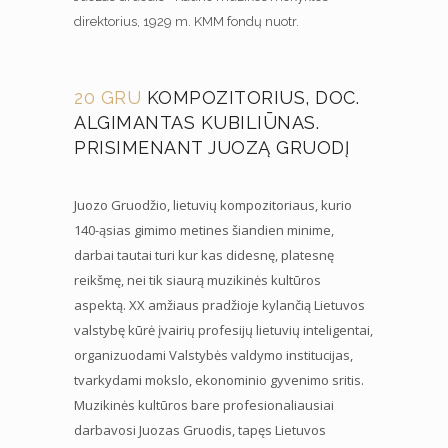
direktorius, 1929 m. KMM fondų nuotr.
20 GRU
KOMPOZITORIUS, DOC.
ALGIMANTAS KUBILIŪNAS.
PRISIMENANT JUOZĄ GRUODĮ
Juozo Gruodžio, lietuvių kompozitoriaus, kurio
140-ąsias gimimo metines šiandien minime,
darbai tautai turi kur kas didesnę, platesnę
reikšmę, nei tik siaurą muzikinės kultūros
aspektą. XX amžiaus pradžioje kylančią Lietuvos
valstybę kūrė įvairių profesijų lietuvių inteligentai,
organizuodami Valstybės valdymo institucijas,
tvarkydami mokslo, ekonominio gyvenimo sritis.
Muzikinės kultūros bare profesionaliausiai
darbavosi Juozas Gruodis, tapęs Lietuvos