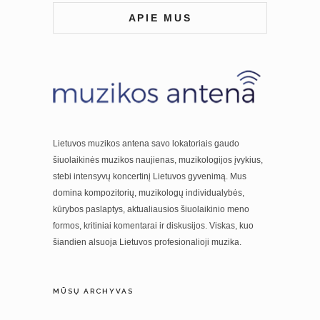
APIE MUS
Lietuvos muzikos antena savo lokatoriais gaudo
šiuolaikinės muzikos naujienas, muzikologijos įvykius,
stebi intensyvų koncertinį Lietuvos gyvenimą. Mus
domina kompozitorių, muzikologų individualybės,
kūrybos paslaptys, aktualiausios šiuolaikinio meno
formos, kritiniai komentarai ir diskusijos. Viskas, kuo
šiandien alsuoja Lietuvos profesionalioji muzika.
MŪSŲ ARCHYVAS