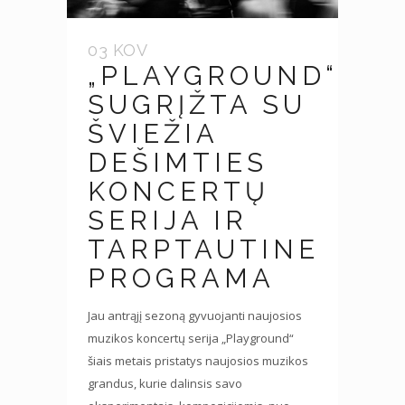
03 KOV
„PLAYGROUND“
SUGRĮŽTA SU
ŠVIEŽIA
DEŠIMTIES
KONCERTŲ
SERIJA IR
TARPTAUTINE
PROGRAMA
Jau antrąjį sezoną gyvuojanti naujosios
muzikos koncertų serija „Playground“
šiais metais pristatys naujosios muzikos
grandus, kurie dalinsis savo