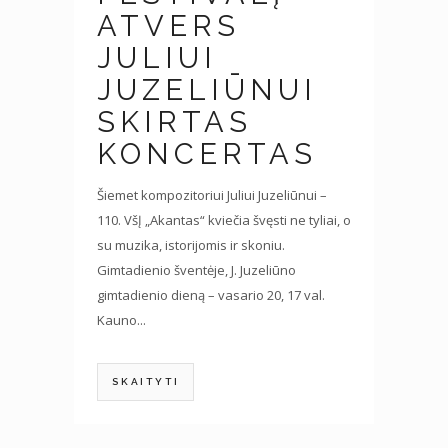
ATVERS
JULIUI
JUZELIŪNUI
SKIRTAS
KONCERTAS
Šiemet kompozitoriui Juliui Juzeliūnui –
110. VšĮ „Akantas“ kviečia švęsti ne tyliai, o
su muzika, istorijomis ir skoniu.
Gimtadienio šventėje, J. Juzeliūno
gimtadienio dieną – vasario 20, 17 val.
Kauno...
SKAITYTI