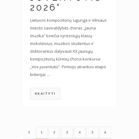
2026“
Lietuvos kompozitorių sąjunga ir Vilniaus
miesto savivaldybės choras „Jauna
muzika“ kviečia vyresniųjų klasių
moksleivius, muzikos studentus ir
doktorantus dalyvauti XX jaunųjų
kompozitorių kūrinių chorui konkurse
„Vox juventutis“. Pirmojo atrankos etapo
kriterijai: ...
SKAITYTI
1
2
3
4
5
6