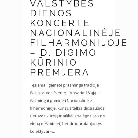
VALSTYBĖS
DIENOS
KONCERTE
NACIONALINĖJE
FILHARMONIJOJE
– D. DIGIMO
KŪRINIO
PREMJERA
Tęsiama ilgametė prasminga tradicija
iškilią tautos šventę – Vasario 16-ąją –
iškilmingai paminėti Nacionalinėje
filharmonijoje, kur susitelkia didžiausios
Lietuvos kūrėjų ir atlikėjų pajėgos. Jau ne
vieną dešimtmetį bendradarbiaujantys
kolektyvai –...