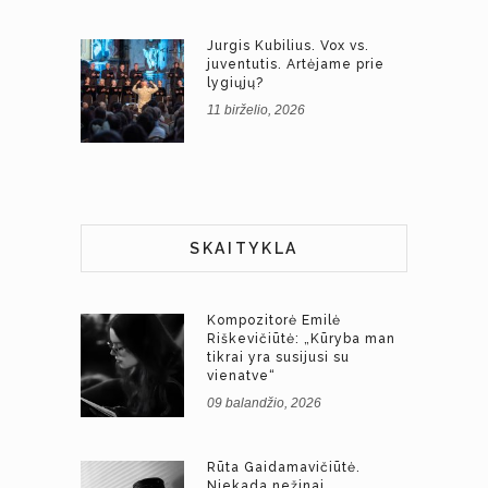
Jurgis Kubilius. Vox vs.
juventutis. Artėjame prie
lygiųjų?
11 birželio, 2026
SKAITYKLA
Kompozitorė Emilė
Riškevičiūtė: „Kūryba man
tikrai yra susijusi su
vienatve“
09 balandžio, 2026
Rūta Gaidamavičiūtė.
Niekada nežinai.