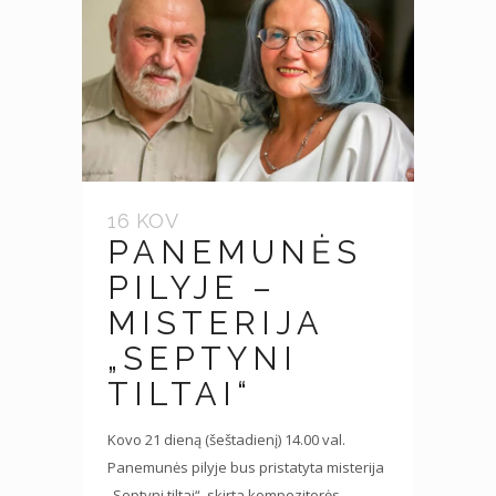
16 KOV
PANEMUNĖS
PILYJE –
MISTERIJA
„SEPTYNI
TILTAI“
Kovo 21 dieną (šeštadienį) 14.00 val.
Panemunės pilyje bus pristatyta misterija
„Septyni tiltai“, skirta kompozitorės