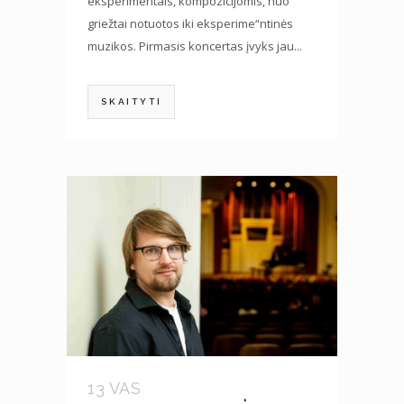
eksperimentais, kompozicijomis, nuo
griežtai notuotos iki eksperime“ntinės
muzikos. Pirmasis koncertas įvyks jau...
SKAITYTI
13 VAS