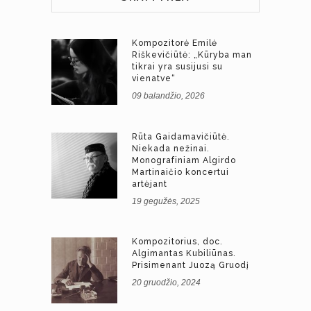
Kompozitorė Emilė
Riškevičiūtė: „Kūryba man
tikrai yra susijusi su
vienatve“
09 balandžio, 2026
Rūta Gaidamavičiūtė.
Niekada nežinai.
Monografiniam Algirdo
Martinaičio koncertui
artėjant
19 gegužės, 2025
Kompozitorius, doc.
Algimantas Kubiliūnas.
Prisimenant Juozą Gruodį
20 gruodžio, 2024