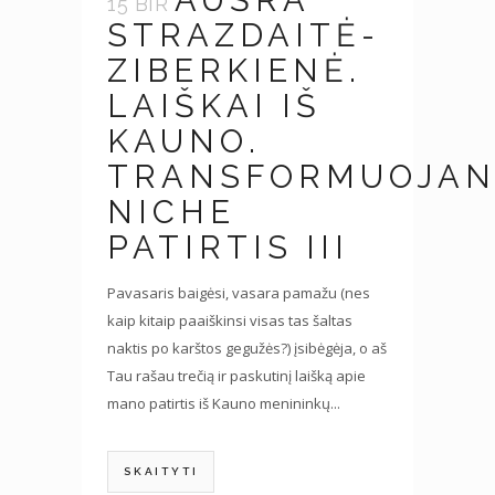
AUŠRA
15 BIR
STRAZDAITĖ-
ZIBERKIENĖ.
LAIŠKAI IŠ
KAUNO.
TRANSFORMUOJAN
NICHE
PATIRTIS III
Pavasaris baigėsi, vasara pamažu (nes
kaip kitaip paaiškinsi visas tas šaltas
naktis po karštos gegužės?) įsibėgėja, o aš
Tau rašau trečią ir paskutinį laišką apie
mano patirtis iš Kauno menininkų...
SKAITYTI