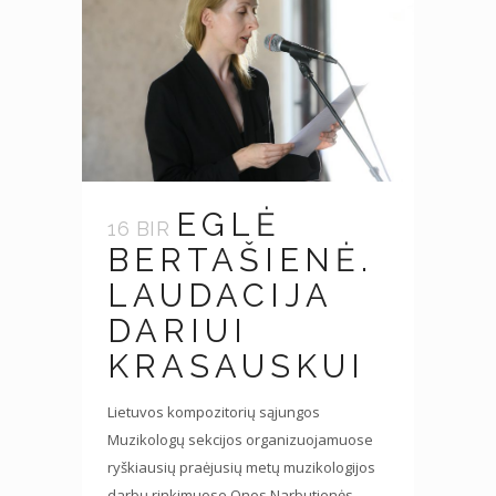
EGLĖ
16 BIR
BERTAŠIENĖ.
LAUDACIJA
DARIUI
KRASAUSKUI
Lietuvos kompozitorių sąjungos
Muzikologų sekcijos organizuojamuose
ryškiausių praėjusių metų muzikologijos
darbų rinkimuose Onos Narbutienės