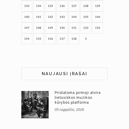
133
134
135
136
137
138
139
140
141
142
143
144
145
146
147
148
149
150
151
152
153
154
155
156
157
158
NAUJAUSI ĮRAŠAI
Pristatoma pirmoji atvira
lietuviškos muzikos
kūrybos platforma
05 rugpjūčio, 2026