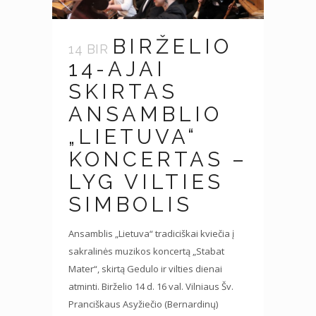
BIRŽELIO
14 BIR
14-AJAI
SKIRTAS
ANSAMBLIO
„LIETUVA“
KONCERTAS –
LYG VILTIES
SIMBOLIS
Ansamblis „Lietuva“ tradiciškai kviečia į
sakralinės muzikos koncertą „Stabat
Mater“, skirtą Gedulo ir vilties dienai
atminti. Birželio 14 d. 16 val. Vilniaus Šv.
Pranciškaus Asyžiečio (Bernardinų)