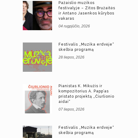
Pažaislio muzikos
festivalyje – Zitos Bružaitės
ir Antano Jasenkos kūrybos
vakaras
04 rugpjūčio, 2026
Festivalis „Muzika erdvėje“
skelbia programą
28 liepos, 2026
Pianistas K. Mikužis ir
kompozitorius A. Papp’as
pristato projektą „Čiurlionio
aidai“
07 liepos, 2026
Festivalis „Muzika erdvėje“
skelbia programą