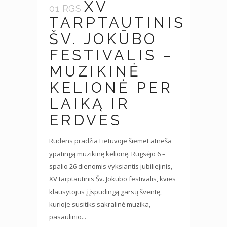
XV
01 RGS
TARPTAUTINIS
ŠV. JOKŪBO
FESTIVALIS –
MUZIKINĖ
KELIONĖ PER
LAIKĄ IR
ERDVES
Rudens pradžia Lietuvoje šiemet atneša
ypatingą muzikinę kelionę. Rugsėjo 6 –
spalio 26 dienomis vyksiantis jubiliejinis,
XV tarptautinis Šv. Jokūbo festivalis, kvies
klausytojus į įspūdingą garsų šventę,
kurioje susitiks sakralinė muzika,
pasaulinio...