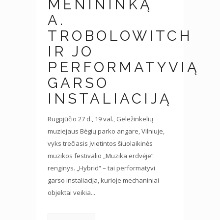
MENININKĄ
A.
TROBOLOWITCH
IR JO
PERFORMATYVIĄ
GARSO
INSTALIACIJĄ
Rugpjūčio 27 d., 19 val., Geležinkelių
muziejaus Bėgių parko angare, Vilniuje,
vyks trečiasis įvietintos šiuolaikinės
muzikos festivalio „Muzika erdvėje“
renginys. „Hybrid“ – tai performatyvi
garso instaliacija, kurioje mechaniniai
objektai veikia...