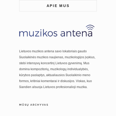
APIE MUS
Lietuvos muzikos antena savo lokatoriais gaudo
šiuolaikinės muzikos naujienas, muzikologijos įvykius,
stebi intensyvų koncertinį Lietuvos gyvenimą. Mus
domina kompozitorių, muzikologų individualybės,
kūrybos paslaptys, aktualiausios šiuolaikinio meno
formos, kritiniai komentarai ir diskusijos. Viskas, kuo
šiandien alsuoja Lietuvos profesionalioji muzika.
MŪSŲ ARCHYVAS