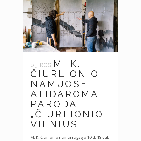
M. K.
09 RGS
ČIURLIONIO
NAMUOSE
ATIDAROMA
PARODA
„ČIURLIONIO
VILNIUS“
M. K. Čiurlionio namai rugsėjo 10 d. 18 val.