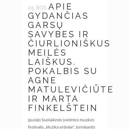
APIE
05 RGS
GYDANČIAS
GARSŲ
SAVYBES IR
ČIURLIONIŠKUS
MEILĖS
LAIŠKUS.
POKALBIS SU
AGNE
MATULEVIČIŪTE
IR MARTA
FINKELŠTEIN
Įpusėjo šiuolaikinės įvietintos muzikos
festivalis „Muzika erdvėje“, tyrinėjantis