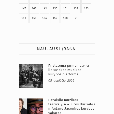
147
148
149
150
151
152
153
154
155
156
157
158
NAUJAUSI ĮRAŠAI
Pristatoma pirmoji atvira
lietuviškos muzikos
kūrybos platforma
05 rugpjūčio, 2026
Pažaislio muzikos
festivalyje – Zitos Bružaitės
ir Antano Jasenkos kūrybos
vakaras