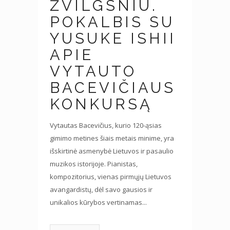
ŽVILGSNIU.
POKALBIS SU
YUSUKE ISHII
APIE
VYTAUTO
BACEVIČIAUS
KONKURSĄ
Vytautas Bacevičius, kurio 120-ąsias
gimimo metines šiais metais minime, yra
išskirtinė asmenybė Lietuvos ir pasaulio
muzikos istorijoje. Pianistas,
kompozitorius, vienas pirmųjų Lietuvos
avangardistų, dėl savo gausios ir
unikalios kūrybos vertinamas...