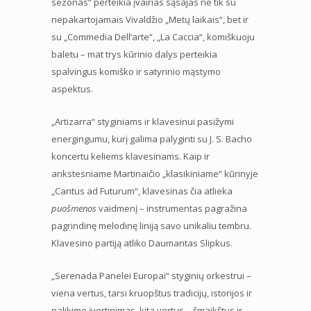
sezonas“ perteikia įvairias sąsajas ne tik su
nepakartojamais Vivaldžio „Metų laikais“, bet ir
su „Commedia Dell’arte“, „La Caccia“, komiškuoju
baletu – mat trys kūrinio dalys perteikia
spalvingus komiško ir satyrinio mąstymo
aspektus.
„Artizarra“ styginiams ir klavesinui pasižymi
energingumu, kurį galima palyginti su J. S. Bacho
koncertu keliems klavesinams. Kaip ir
ankstesniame Martinaičio „klasikiniame“ kūrinyje
„Cantus ad Futurum“, klavesinas čia atlieka
puošmenos
vaidmenį – instrumentas pagražina
pagrindinę melodinę liniją savo unikaliu tembru.
Klavesino partiją atliko Daumantas Slipkus.
„Serenada Panelei Europai“ styginių orkestrui –
viena vertus, tarsi kruopštus tradicijų, istorijos ir
palikimo įvertinimas, kita vertus – šmaikštus ir