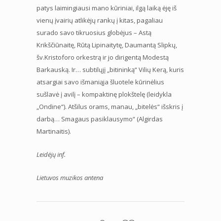
patys laimingiausi mano kūriniai, ilgą laiką ėję iš
vienų įvairių atlikėjų rankų į kitas, pagaliau
surado savo tikruosius globėjus – Astą
Krikščiūnaitę, Rūtą Lipinaitytę, Daumantą Slipkų,
šv.Kristoforo orkestrą ir jo dirigentą Modestą
Barkauską. Ir… subtilųjį „bitininką“ Vilių Kerą, kuris
atsargiai savo išmaniąja šluotele kūrinėlius
sušlavė į avilį – kompaktinę plokštelę (leidykla
„Ondine“). Atšilus orams, manau, „bitelės“ išskris į
darbą… Smagaus pasiklausymo“ (Algirdas
Martinaitis).
Leidėjų inf.
Lietuvos muzikos antena