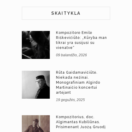
SKAITYKLA
Kompozitorė Emilė
Riškevičiūtė: „Kūryba man
tikrai yra susijusi su
vienatve“
09 balandžio, 2026
Rūta Gaidamavičiūtė.
Niekada nežinai.
Monografiniam Algirdo
Martinaičio koncertui
artėjant
19 gegužės, 2025
Kompozitorius, doc.
Algimantas Kubiliūnas.
Prisimenant Juozą Gruodį