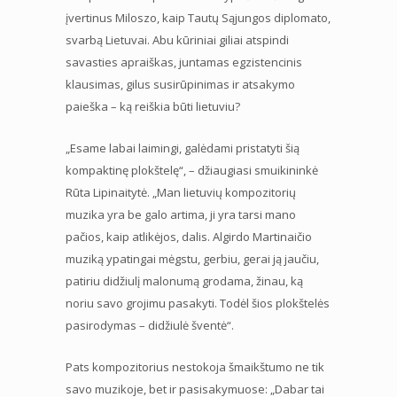
įvertinus Miloszo, kaip Tautų Sąjungos diplomato,
svarbą Lietuvai. Abu kūriniai giliai atspindi
savasties apraiškas, juntamas egzistencinis
klausimas, gilus susirūpinimas ir atsakymo
paieška – ką reiškia būti lietuviu?
„Esame labai laimingi, galėdami pristatyti šią
kompaktinę plokštelę“, – džiaugiasi smuikininkė
Rūta Lipinaitytė. „Man lietuvių kompozitorių
muzika yra be galo artima, ji yra tarsi mano
pačios, kaip atlikėjos, dalis. Algirdo Martinaičio
muziką ypatingai mėgstu, gerbiu, gerai ją jaučiu,
patiriu didžiulį malonumą grodama, žinau, ką
noriu savo grojimu pasakyti. Todėl šios plokštelės
pasirodymas – didžiulė šventė“.
Pats kompozitorius nestokoja šmaikštumo ne tik
savo muzikoje, bet ir pasisakymuose: „Dabar tai