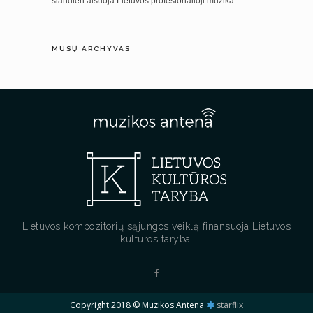
šiandien alsuoja Lietuvos profesionalioji muzika.
MŪSŲ ARCHYVAS
Lietuvos kompozitorių sąjungos veiklą finansuoja Lietuvos
kultūros taryba.
Copyright 2018 © Muzikos Antena
starflix