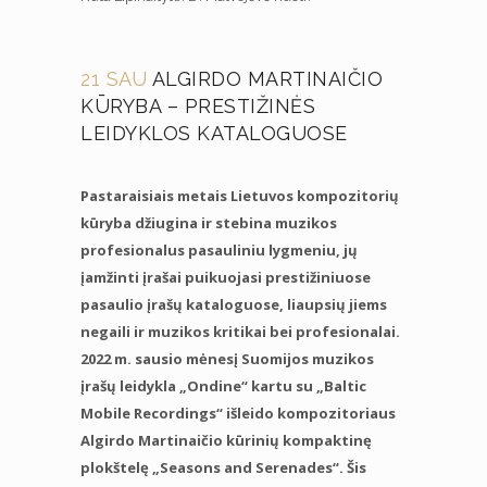
21 SAU
ALGIRDO MARTINAIČIO
KŪRYBA – PRESTIŽINĖS
LEIDYKLOS KATALOGUOSE
Pastaraisiais metais Lietuvos kompozitorių
kūryba džiugina ir stebina muzikos
profesionalus pasauliniu lygmeniu, jų
įamžinti įrašai puikuojasi prestižiniuose
pasaulio įrašų kataloguose, liaupsių jiems
negaili ir muzikos kritikai bei profesionalai.
2022 m. sausio mėnesį Suomijos muzikos
įrašų leidykla „Ondine“ kartu su „Baltic
Mobile Recordings“ išleido kompozitoriaus
Algirdo Martinaičio kūrinių kompaktinę
plokštelę „Seasons and Serenades“. Šis