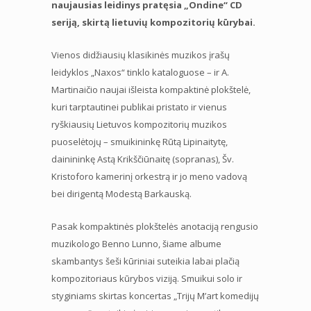
naujausias leidinys pratęsia „Ondine“ CD
seriją, skirtą lietuvių kompozitorių kūrybai.
Vienos didžiausių klasikinės muzikos įrašų
leidyklos „Naxos“ tinklo kataloguose – ir A.
Martinaičio naujai išleista kompaktinė plokštelė,
kuri tarptautinei publikai pristato ir vienus
ryškiausių Lietuvos kompozitorių muzikos
puoselėtojų – smuikininkę Rūtą Lipinaitytę,
dainininkę Astą Krikščiūnaitę (sopranas), Šv.
Kristoforo kamerinį orkestrą ir jo meno vadovą
bei dirigentą Modestą Barkauską.
Pasak kompaktinės plokštelės anotaciją rengusio
muzikologo Benno Lunno, šiame albume
skambantys šeši kūriniai suteikia labai plačią
kompozitoriaus kūrybos viziją. Smuikui solo ir
styginiams skirtas koncertas „Trijų M’art komedijų