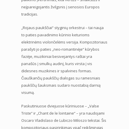
neįpareigojantis žvilgsnis į senosios Europos
tradicijas.
„Rojaus paukščiai“ styginių orkestrui – tai nauja
to paties pavadinimo kūrinio keturioms
elektrinėms violončelėms versija. Kompozitoriaus
parašyti jo paties „neo-romantinėje“ kūrybos
fazėje, muzikiniai besivejantys raštai yra
panašūs į smulkų audinį, kuris virsta į vis
didesnes muzikines ir spalvines formas.
Čiauškančių paukščių dialogas su ramesniais
paukščių šauksmais sudaro nuostabią darnią
visumą.
Paskutiniuose dviejuose kūriniuose – „Valse
Triste“ ir „Chant de le lointaine“ – yra naudojami
Oscaro Vladislaso de Lubiczo Miloszo tekstai. Šis
kompozitoriaus pasirinkimas ypač reikšmingas