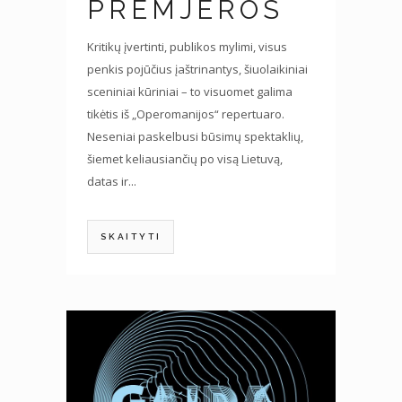
PREMJEROS
Kritikų įvertinti, publikos mylimi, visus
penkis pojūčius įaštrinantys, šiuolaikiniai
sceniniai kūriniai – to visuomet galima
tikėtis iš „Operomanijos“ repertuaro.
Neseniai paskelbusi būsimų spektaklių,
šiemet keliausiančių po visą Lietuvą,
datas ir...
SKAITYTI