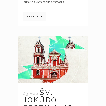
išrinktas vienintelis festivalis...
SKAITYTI
ŠV.
03 RGS
JOKŪBO