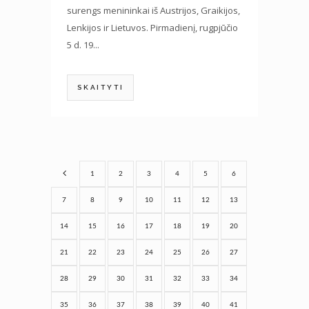
surengs menininkai iš Austrijos, Graikijos,
Lenkijos ir Lietuvos. Pirmadienį, rugpjūčio
5 d. 19...
SKAITYTI
1
2
3
4
5
6
7
8
9
10
11
12
13
14
15
16
17
18
19
20
21
22
23
24
25
26
27
28
29
30
31
32
33
34
35
36
37
38
39
40
41