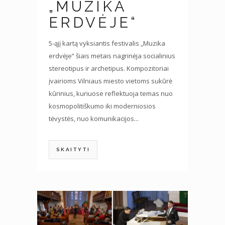
„MUZIKA
ERDVĖJE“
5-ąjį kartą vyksiantis festivalis „Muzika
erdvėje“ šiais metais nagrinėja socialinius
stereotipus ir archetipus. Kompozitoriai
įvairioms Vilniaus miesto vietoms sukūrė
kūrinius, kuriuose reflektuoja temas nuo
kosmopolitiškumo iki moderniosios
tėvystės, nuo komunikacijos...
SKAITYTI