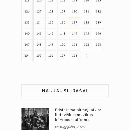
119
120
121
122
123
124
125
126
127
128
129
130
131
132
133
134
135
136
137
138
139
140
141
142
143
144
145
146
147
148
149
150
151
152
153
154
155
156
157
158
NAUJAUSI ĮRAŠAI
Pristatoma pirmoji atvira
lietuviškos muzikos
kūrybos platforma
05 rugpjūčio, 2026