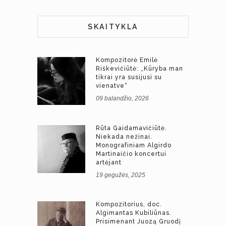
SKAITYKLA
Kompozitorė Emilė
Riškevičiūtė: „Kūryba man
tikrai yra susijusi su
vienatve“
09 balandžio, 2026
Rūta Gaidamavičiūtė.
Niekada nežinai.
Monografiniam Algirdo
Martinaičio koncertui
artėjant
19 gegužės, 2025
Kompozitorius, doc.
Algimantas Kubiliūnas.
Prisimenant Juozą Gruodį