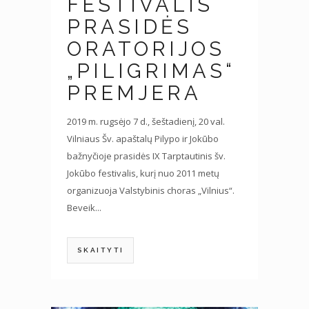
FESTIVALIS
PRASIDĖS
ORATORIJOS
„PILIGRIMAS“
PREMJERA
2019 m. rugsėjo 7 d., šeštadienį, 20 val.
Vilniaus Šv. apaštalų Pilypo ir Jokūbo
bažnyčioje prasidės IX Tarptautinis šv.
Jokūbo festivalis, kurį nuo 2011 metų
organizuoja Valstybinis choras „Vilnius“.
Beveik...
SKAITYTI