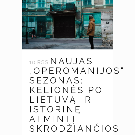
NAUJAS
10 RGS
„OPEROMANIJOS“
SEZONAS:
KELIONĖS PO
LIETUVĄ IR
ISTORINĘ
ATMINTĮ
SKRODŽIANČIOS