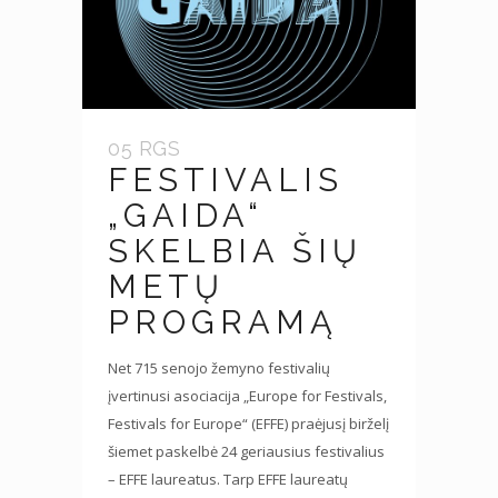
05 RGS
FESTIVALIS
„GAIDA“
SKELBIA ŠIŲ
METŲ
PROGRAMĄ
Net 715 senojo žemyno festivalių
įvertinusi asociacija „Europe for Festivals,
Festivals for Europe“ (EFFE) praėjusį birželį
šiemet paskelbė 24 geriausius festivalius
– EFFE laureatus. Tarp EFFE laureatų