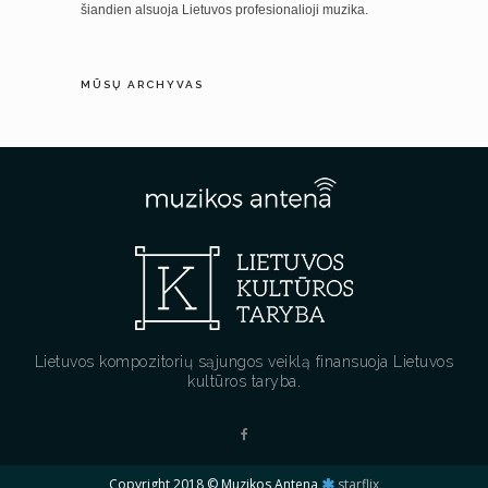
šiandien alsuoja Lietuvos profesionalioji muzika.
MŪSŲ ARCHYVAS
Lietuvos kompozitorių sąjungos veiklą finansuoja Lietuvos
kultūros taryba.
Copyright 2018 © Muzikos Antena
starflix