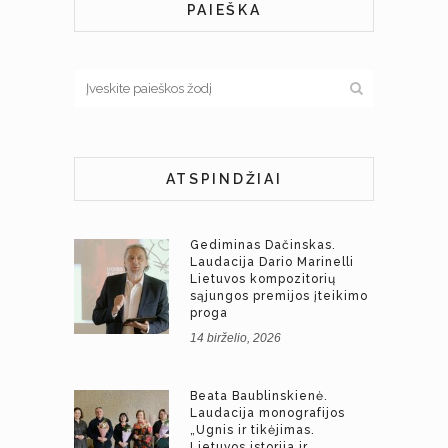
PAIEŠKA
ATSPINDŽIAI
Gediminas Dačinskas.
Laudacija Dario Marinelli
Lietuvos kompozitorių
sąjungos premijos įteikimo
proga
14 birželio, 2026
Beata Baublinskienė.
Laudacija monografijos
„Ugnis ir tikėjimas.
Lietuvos istorija ir