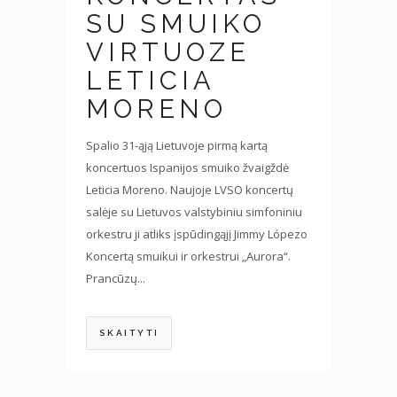
SU SMUIKO
VIRTUOZE
LETICIA
MORENO
Spalio 31-ąją Lietuvoje pirmą kartą
koncertuos Ispanijos smuiko žvaigždė
Leticia Moreno. Naujoje LVSO koncertų
salėje su Lietuvos valstybiniu simfoniniu
orkestru ji atliks įspūdingąjį Jimmy Lópezo
Koncertą smuikui ir orkestrui „Aurora“.
Prancūzų...
SKAITYTI