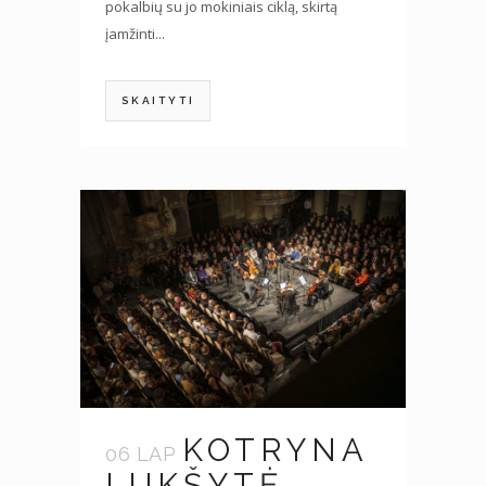
pokalbių su jo mokiniais ciklą, skirtą
įamžinti...
SKAITYTI
KOTRYNA
06 LAP
LUKŠYTĖ.