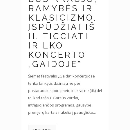
RAMYBĖS IR
KLASICIZMO.
ĮSPŪDŽIAI IŠ
H. TICCIATI
IR LKO
KONCERTO
„GAIDOJE“
Šiemet festivalio „Gaida“ koncertuose
tenka lankytis dažniau ne per
pastaruosius porą metų ir tikrai ne (tik) dėl
to, kad rašau. Garsūs vardai,
intriguojančios programos, gausybė
premjerų kartais nukelia į paaugliško...