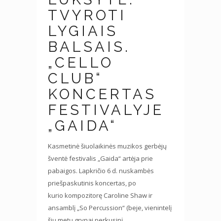
TVYROTI
LYGIAIS
BALSAIS.
„CELLO
CLUB“
KONCERTAS
FESTIVALYJE
„GAIDA“
Kasmetinė šiuolaikinės muzikos gerbėjų
šventė festivalis „Gaida“ artėja prie
pabaigos. Lapkričio 6 d. nuskambės
priešpaskutinis koncertas, po
kurio kompozitorę Caroline Shaw ir
ansamblį „So Percussion“ (beje, vienintelį
šių metų grynai perkusinį...