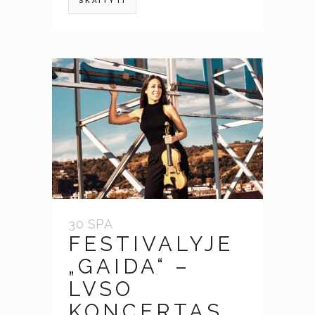
SKAITYTI
30 SPA
FESTIVALYJE
„GAIDA“ –
LVSO
KONCERTAS