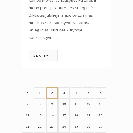
kompozitorės, Vyriausybės kultūros ir
meno premijos laureatės Snieguolės
Dikčiūtės jubiliejinis audiovizualinės
muzikos retrospektyvos vakaras.
Snieguolės Dikčiūtės kūryboje
konstruktyvusis...
SKAITYTI
1
2
3
4
5
6
7
8
9
10
11
12
13
14
15
16
17
18
19
20
21
22
23
24
25
26
27