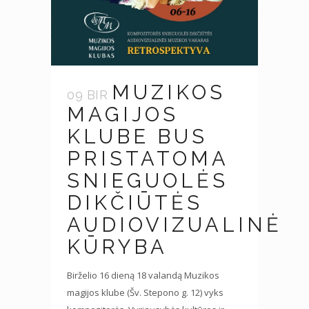
MUZIKOS
09 BIR
MAGIJOS
KLUBE BUS
PRISTATOMA
SNIEGUOLĖS
DIKČIŪTĖS
AUDIOVIZUALINĖ
KŪRYBA
Birželio 16 dieną 18 valandą Muzikos
magijos klube (Šv. Stepono g. 12) vyks