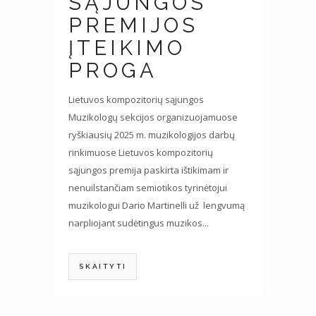
SĄJUNGOS
PREMIJOS
ĮTEIKIMO
PROGA
Lietuvos kompozitorių sąjungos
Muzikologų sekcijos organizuojamuose
ryškiausių 2025 m. muzikologijos darbų
rinkimuose Lietuvos kompozitorių
sąjungos premija paskirta ištikimam ir
nenuilstančiam semiotikos tyrinėtojui
muzikologui Dario Martinelli už lengvumą
narpliojant sudėtingus muzikos...
SKAITYTI