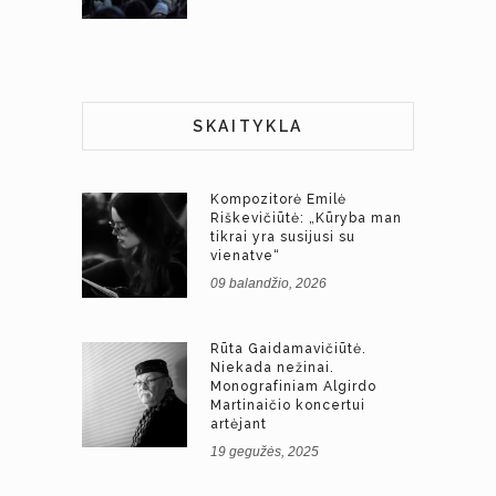
SKAITYKLA
Kompozitorė Emilė
Riškevičiūtė: „Kūryba man
tikrai yra susijusi su
vienatve“
09 balandžio, 2026
Rūta Gaidamavičiūtė.
Niekada nežinai.
Monografiniam Algirdo
Martinaičio koncertui
artėjant
19 gegužės, 2025