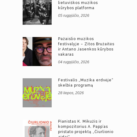
lietuviškos muzikos
kūrybos platforma
05 rugpjūčio, 2026
Pažaislio muzikos
festivalyje – Zitos Bružaitės
ir Antano Jasenkos kūrybos
vakaras
04 rugpjūčio, 2026
Festivalis „Muzika erdvėje“
skelbia programą
28 liepos, 2026
Pianistas K. Mikužis ir
kompozitorius A. Papp’as
pristato projektą „Čiurlionio
aidai“