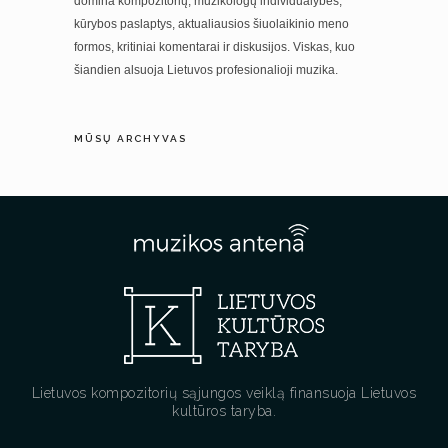
domina kompozitorių, muzikologų individualybės,
kūrybos paslaptys, aktualiausios šiuolaikinio meno
formos, kritiniai komentarai ir diskusijos. Viskas, kuo
šiandien alsuoja Lietuvos profesionalioji muzika.
MŪSŲ ARCHYVAS
Lietuvos kompozitorių sąjungos veiklą finansuoja Lietuvos
kultūros taryba.