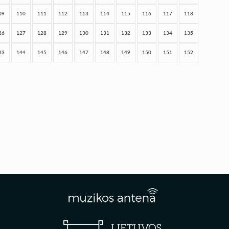
09
110
111
112
113
114
115
116
117
118
26
127
128
129
130
131
132
133
134
135
43
144
145
146
147
148
149
150
151
152