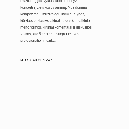
muzikologijos įvykius, stebi intensyvų
koncertinį Lietuvos gyvenimą. Mus domina
kompozitorių, muzikologų individualybės,
kūrybos paslaptys, aktualiausios šiuolaikinio
meno formos, kritiniai komentarai ir diskusijos.
Viskas, kuo šiandien alsuoja Lietuvos
profesionalioji muzika.
MŪSŲ ARCHYVAS