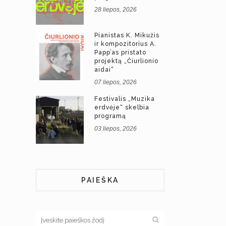
28 liepos, 2026
Pianistas K. Mikužis
ir kompozitorius A.
Papp’as pristato
projektą „Čiurlionio
aidai“
07 liepos, 2026
Festivalis „Muzika
erdvėje“ skelbia
programą
03 liepos, 2026
PAIEŠKA