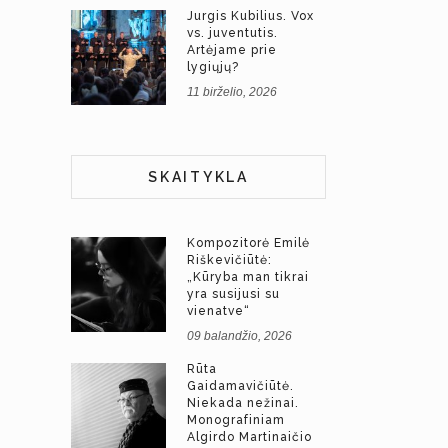
Jurgis Kubilius. Vox
vs. juventutis.
Artėjame prie
lygiųjų?
11 birželio, 2026
SKAITYKLA
Kompozitorė Emilė
Riškevičiūtė:
„Kūryba man tikrai
yra susijusi su
vienatve“
09 balandžio, 2026
Rūta
Gaidamavičiūtė.
Niekada nežinai.
Monografiniam
Algirdo Martinaičio