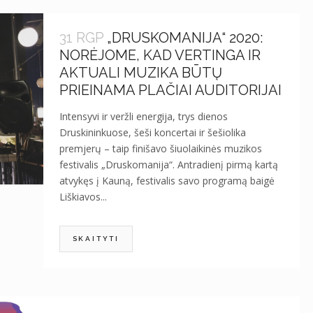
31 RGP
„DRUSKOMANIJA“ 2020:
NORĖJOME, KAD VERTINGA IR
AKTUALI MUZIKA BŪTŲ
PRIEINAMA PLAČIAI AUDITORIJAI
Intensyvi ir veržli energija, trys dienos
Druskininkuose, šeši koncertai ir šešiolika
premjerų – taip finišavo šiuolaikinės muzikos
festivalis „Druskomanija“. Antradienį pirmą kartą
atvykęs į Kauną, festivalis savo programą baigė
Liškiavos...
SKAITYTI