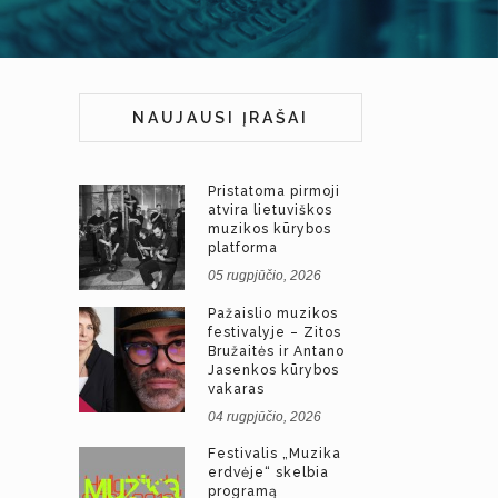
NAUJAUSI ĮRAŠAI
Pristatoma pirmoji
atvira lietuviškos
muzikos kūrybos
platforma
05 rugpjūčio, 2026
Pažaislio muzikos
festivalyje – Zitos
Bružaitės ir Antano
Jasenkos kūrybos
vakaras
04 rugpjūčio, 2026
Festivalis „Muzika
erdvėje“ skelbia
programą