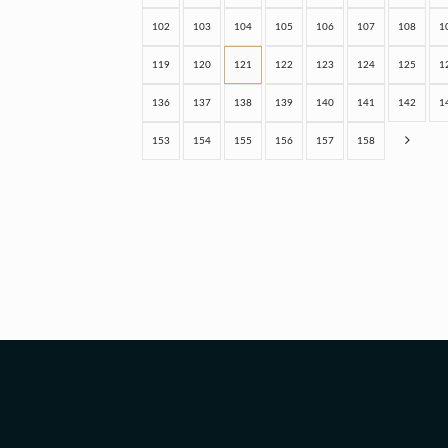
102
103
104
105
106
107
108
1
119
120
121
122
123
124
125
1
136
137
138
139
140
141
142
1
153
154
155
156
157
158