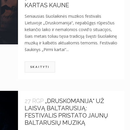
KARTAS KAUNE
Seniausias šiuolaikinės muzikos festivalis
Lietuvoje „Druskomanija“, nepabūgęs rūpesčius
keliančio laiko ir nemalonios covid'o situacijos,
šiais metais toliau tęsia tradiciją švęsti šiuolaikinę
muziką ir kalbėtis aktualiomis temomis. Festivalio
šaukinys „Pirmi kartai“...
SKAITYTI
27 RGP
„DRUSKOMANIJA“ UŽ
LAISVĄ BALTARUSIJĄ:
FESTIVALIS PRISTATO JAUNŲ
BALTARUSIŲ MUZIKĄ