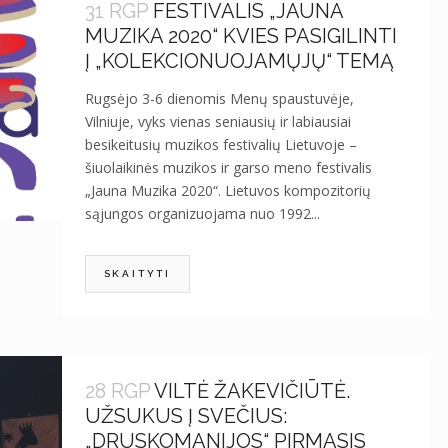
31 RGP
FESTIVALIS „JAUNA
MUZIKA 2020“ KVIES PASIGILINTI
Į „KOLEKCIONUOJAMŲJŲ“ TEMĄ
Rugsėjo 3-6 dienomis Menų spaustuvėje,
Vilniuje, vyks vienas seniausių ir labiausiai
besikeitusių muzikos festivalių Lietuvoje –
šiuolaikinės muzikos ir garso meno festivalis
„Jauna Muzika 2020“. Lietuvos kompozitorių
sąjungos organizuojama nuo 1992...
SKAITYTI
28 RGP
VILTĖ ŽAKEVIČIŪTĖ.
UŽSUKUS Į SVEČIUS:
„DRUSKOMANIJOS“ PIRMASIS