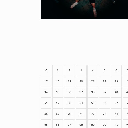
1
2
3
4
5
6
17
18
19
20
21
22
23
2
34
35
36
37
38
39
40
4
51
52
53
54
55
56
57
5
68
69
70
71
72
73
74
7
85
86
87
88
89
90
91
9