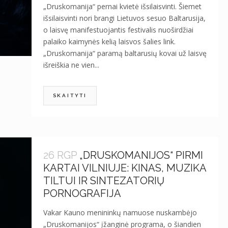
„Druskomanija“ pernai kvietė išsilaisvinti. Šiemet
išsilaisvinti nori brangi Lietuvos sesuo Baltarusija,
o laisvę manifestuojantis festivalis nuoširdžiai
palaiko kaimynės kelią laisvos šalies link.
„Druskomanija“ paramą baltarusių kovai už laisvę
išreiškia ne vien...
SKAITYTI
26 RGP
„DRUSKOMANIJOS“ PIRMI
KARTAI VILNIUJE: KINAS, MUZIKA
TILTUI IR SINTEZATORIŲ
PORNOGRAFIJA
Vakar Kauno menininkų namuose nuskambėjo
„Druskomanijos“ įžanginė programa, o šiandien