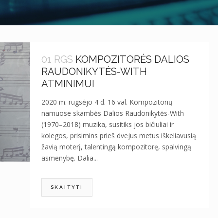
01 RGS
KOMPOZITORĖS DALIOS
RAUDONIKYTĖS-WITH
ATMINIMUI
2020 m. rugsėjo 4 d. 16 val. Kompozitorių
namuose skambės Dalios Raudonikytės-With
(1970–2018) muzika, susitiks jos bičiuliai ir
kolegos, prisimins prieš dvejus metus iškeliavusią
žavią moterį, talentingą kompozitorę, spalvingą
asmenybę. Dalia...
SKAITYTI