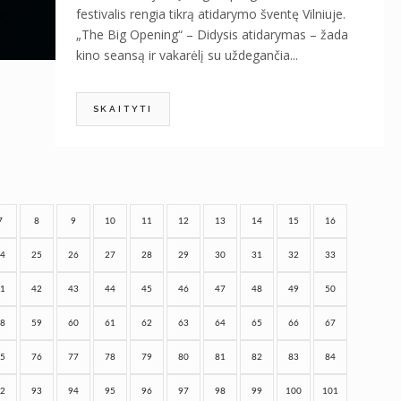
festivalis rengia tikrą atidarymo šventę Vilniuje.
„The Big Opening“ – Didysis atidarymas – žada
kino seansą ir vakarėlį su uždegančia...
SKAITYTI
7
8
9
10
11
12
13
14
15
16
4
25
26
27
28
29
30
31
32
33
1
42
43
44
45
46
47
48
49
50
8
59
60
61
62
63
64
65
66
67
5
76
77
78
79
80
81
82
83
84
2
93
94
95
96
97
98
99
100
101