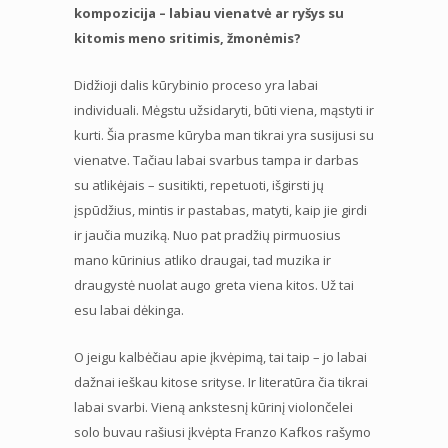
kompozicija – labiau vienatvė ar ryšys su
kitomis meno sritimis, žmonėmis?
Didžioji dalis kūrybinio proceso yra labai
individuali. Mėgstu užsidaryti, būti viena, mąstyti ir
kurti. Šia prasme kūryba man tikrai yra susijusi su
vienatve. Tačiau labai svarbus tampa ir darbas
su atlikėjais – susitikti, repetuoti, išgirsti jų
įspūdžius, mintis ir pastabas, matyti, kaip jie girdi
ir jaučia muziką. Nuo pat pradžių pirmuosius
mano kūrinius atliko draugai, tad muzika ir
draugystė nuolat augo greta viena kitos. Už tai
esu labai dėkinga.
O jeigu kalbėčiau apie įkvėpimą, tai taip – jo labai
dažnai ieškau kitose srityse. Ir literatūra čia tikrai
labai svarbi. Vieną ankstesnį kūrinį violončelei
solo buvau rašiusi įkvėpta Franzo Kafkos rašymo