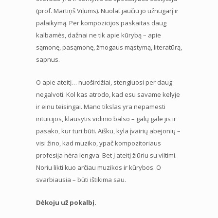
(prof. Mārtiņš Viļums). Nuolat jaučiu jo užnugarį ir
palaikymą. Per kompozicijos paskaitas daug
kalbamės, dažnai ne tik apie kūrybą – apie
sąmonę, pasąmonę, žmogaus mąstymą, literatūrą,
sapnus.
O apie ateitį… nuoširdžiai, stengiuosi per daug
negalvoti. Kol kas atrodo, kad esu savame kelyje
ir einu teisingai. Mano tikslas yra nepamesti
intuicijos, klausytis vidinio balso – galų gale jis ir
pasako, kur turi būti. Aišku, kyla įvairių abejonių –
visi žino, kad muziko, ypač kompozitoriaus
profesija nėra lengva. Bet į ateitį žiūriu su viltimi.
Noriu likti kuo arčiau muzikos ir kūrybos. O
svarbiausia – būti ištikima sau.
Dėkoju už pokalbį.