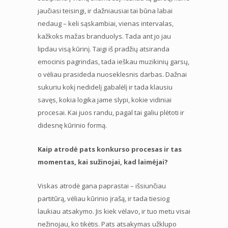
jaučiasi teisingi, ir dažniausiai tai būna labai
nedaug – keli sąskambiai, vienas intervalas,
kažkoks mažas branduolys. Tada ant jo jau
lipdau visą kūrinį. Taigi iš pradžių atsiranda
emocinis pagrindas, tada ieškau muzikinių garsų,
o vėliau prasideda nuoseklesnis darbas. Dažnai
sukuriu kokį nedidelį gabalėlį ir tada klausiu
savęs, kokia logika jame slypi, kokie vidiniai
procesai. Kai juos randu, pagal tai galiu plėtoti ir
didesnę kūrinio formą.
Kaip atrodė pats konkurso procesas ir tas
momentas, kai sužinojai, kad laimėjai?
Viskas atrodė gana paprastai – išsiunčiau
partitūrą, vėliau kūrinio įrašą, ir tada tiesiog
laukiau atsakymo. Jis kiek vėlavo, ir tuo metu visai
nežinojau, ko tikėtis. Pats atsakymas užklupo