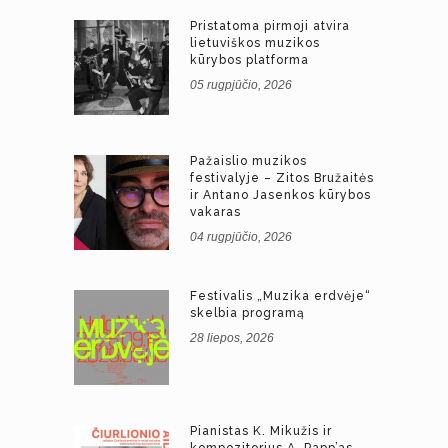
Pristatoma pirmoji atvira
lietuviškos muzikos
kūrybos platforma
05 rugpjūčio, 2026
Pažaislio muzikos
festivalyje – Zitos Bružaitės
ir Antano Jasenkos kūrybos
vakaras
04 rugpjūčio, 2026
Festivalis „Muzika erdvėje“
skelbia programą
28 liepos, 2026
Pianistas K. Mikužis ir
kompozitorius A. Papp’as