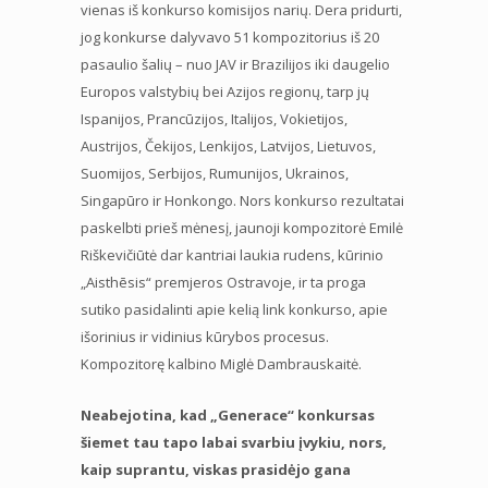
vienas iš konkurso komisijos narių. Dera pridurti,
jog konkurse dalyvavo 51 kompozitorius iš 20
pasaulio šalių – nuo JAV ir Brazilijos iki daugelio
Europos valstybių bei Azijos regionų, tarp jų
Ispanijos, Prancūzijos, Italijos, Vokietijos,
Austrijos, Čekijos, Lenkijos, Latvijos, Lietuvos,
Suomijos, Serbijos, Rumunijos, Ukrainos,
Singapūro ir Honkongo. Nors konkurso rezultatai
paskelbti prieš mėnesį, jaunoji kompozitorė Emilė
Riškevičiūtė dar kantriai laukia rudens, kūrinio
„Aisthēsis“ premjeros Ostravoje, ir ta proga
sutiko pasidalinti apie kelią link konkurso, apie
išorinius ir vidinius kūrybos procesus.
Kompozitorę kalbino Miglė Dambrauskaitė.
Neabejotina, kad „Generace“ konkursas
šiemet tau tapo labai svarbiu įvykiu, nors,
kaip suprantu, viskas prasidėjo gana