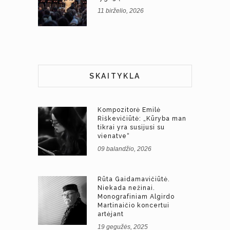
11 birželio, 2026
SKAITYKLA
Kompozitorė Emilė
Riškevičiūtė: „Kūryba man
tikrai yra susijusi su
vienatve“
09 balandžio, 2026
Rūta Gaidamavičiūtė.
Niekada nežinai.
Monografiniam Algirdo
Martinaičio koncertui
artėjant
19 gegužės, 2025