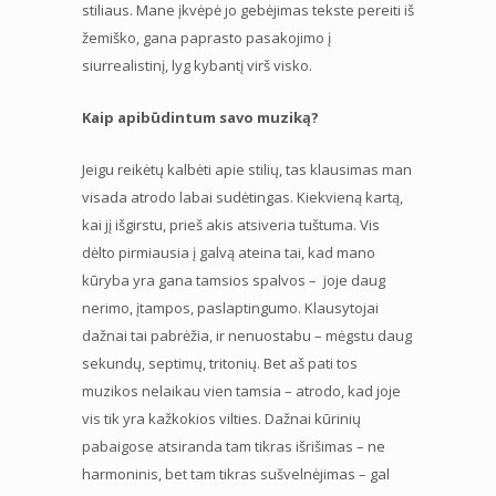
stiliaus. Mane įkvėpė jo gebėjimas tekste pereiti iš
žemiško, gana paprasto pasakojimo į
siurrealistinį, lyg kybantį virš visko.
Kaip apibūdintum savo muziką?
Jeigu reikėtų kalbėti apie stilių, tas klausimas man
visada atrodo labai sudėtingas. Kiekvieną kartą,
kai jį išgirstu, prieš akis atsiveria tuštuma. Vis
dėlto pirmiausia į galvą ateina tai, kad mano
kūryba yra gana tamsios spalvos – joje daug
nerimo, įtampos, paslaptingumo. Klausytojai
dažnai tai pabrėžia, ir nenuostabu – mėgstu daug
sekundų, septimų, tritonių. Bet aš pati tos
muzikos nelaikau vien tamsia – atrodo, kad joje
vis tik yra kažkokios vilties. Dažnai kūrinių
pabaigose atsiranda tam tikras išrišimas – ne
harmoninis, bet tam tikras sušvelnėjimas – gal