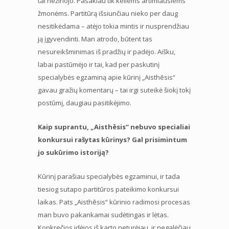
tai nežinojo. Pasakiau tik keliems artimiausiems
žmonėms. Partitūrą išsiunčiau nieko per daug
nesitikėdama – atėjo tokia mintis ir nusprendžiau
ją įgyvendinti. Man atrodo, būtent tas
nesureikšminimas iš pradžių ir padėjo. Aišku,
labai pastūmėjo ir tai, kad per paskutinį
specialybės egzaminą apie kūrinį „Aisthēsis“
gavau gražių komentarų – tai irgi suteikė šiokį tokį
postūmį, daugiau pasitikėjimo.
Kaip suprantu, „Aisthēsis“ nebuvo specialiai
konkursui rašytas kūrinys? Gal prisimintum
jo sukūrimo istoriją?
Kūrinį parašiau specialybės egzaminui, ir tada
tiesiog sutapo partitūros pateikimo konkursui
laikas. Pats „Aisthēsis“ kūrinio radimosi procesas
man buvo pakankamai sudėtingas ir lėtas.
Konkrečios idėjos iš karto neturėjau, ir negalėčiau