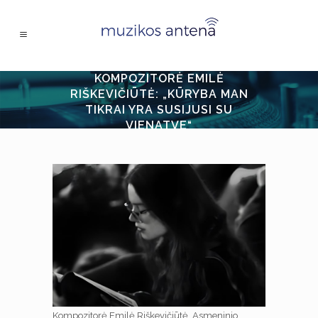
KOMPOZITORĖ EMILĖ
RIŠKEVIČIŪTĖ: „KŪRYBA MAN
TIKRAI YRA SUSIJUSI SU
VIENATVE“
Kompozitorė Emilė Riškevičiūtė. Asmeninio