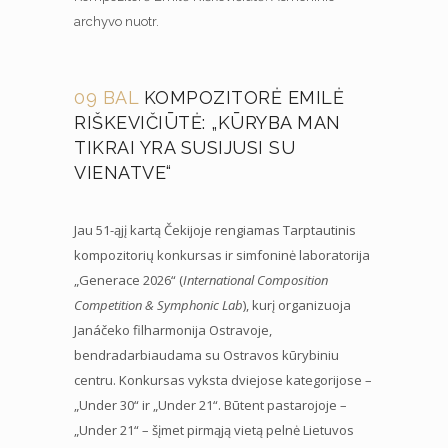
archyvo nuotr.
09 BAL
KOMPOZITORĖ EMILĖ
RIŠKEVIČIŪTĖ: „KŪRYBA MAN
TIKRAI YRA SUSIJUSI SU
VIENATVE“
Jau 51-ąjį kartą Čekijoje rengiamas Tarptautinis
kompozitorių konkursas ir simfoninė laboratorija
„Generace 2026“ (
International Composition
Competition & Symphonic Lab
), kurį organizuoja
Janáčeko filharmonija Ostravoje,
bendradarbiaudama su Ostravos kūrybiniu
centru. Konkursas vyksta dviejose kategorijose –
„Under 30“ ir „Under 21“. Būtent pastarojoje –
„Under 21“ – šįmet pirmąją vietą pelnė Lietuvos