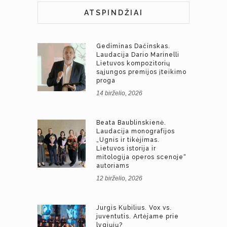
ATSPINDŽIAI
Gediminas Dačinskas.
Laudacija Dario Marinelli
Lietuvos kompozitorių
sąjungos premijos įteikimo
proga
14 birželio, 2026
Beata Baublinskienė.
Laudacija monografijos
„Ugnis ir tikėjimas.
Lietuvos istorija ir
mitologija operos scenoje“
autoriams
12 birželio, 2026
Jurgis Kubilius. Vox vs.
juventutis. Artėjame prie
lygiųjų?