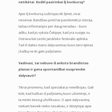
netikėtai. Kodėl pasirinkai šį konkursą?
Apie šį konkursą sužinojau tik šįmet, visai
neseniai. Bandžiau prieš tai pasidomėti jo istorija,
tačiau informacijos per daug neradau – buvo
aišku, kad jis vyksta Čekijoje, kad yra susijęs su
Ostrava bei Leošo Janáčeko festivalio aplinka.
Tad iš dalies mano dalyvavimas buvo tarsi ėjimas
į kažką ne iki galo pažįstamo.
Vadinasi, tai nebuvo iš anksto brandintas
planas ir gana spontaniškai nusprendei
dalyvauti?
Tikrai prisimenu, kad specialiai jo neieškojau. Gali
būti, kad kažkas iš pažįstamų buvo užsiminęs, ir
ta mintis tiesiog užsifiksavo. O apie dalyvavimą
niekam beveik nieko nesakiau, ir dėstytojai apie