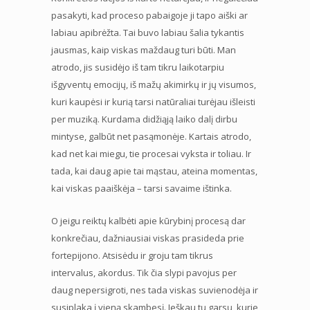
pasakyti, kad proceso pabaigoje ji tapo aiški ar
labiau apibrėžta. Tai buvo labiau šalia tykantis
jausmas, kaip viskas maždaug turi būti. Man
atrodo, jis susidėjo iš tam tikru laikotarpiu
išgyventų emocijų, iš mažų akimirkų ir jų visumos,
kuri kaupėsi ir kurią tarsi natūraliai turėjau išleisti
per muziką. Kurdama didžiąją laiko dalį dirbu
mintyse, galbūt net pasąmonėje. Kartais atrodo,
kad net kai miegu, tie procesai vyksta ir toliau. Ir
tada, kai daug apie tai mąstau, ateina momentas,
kai viskas paaiškėja – tarsi savaime ištinka.
O jeigu reiktų kalbėti apie kūrybinį procesą dar
konkrečiau, dažniausiai viskas prasideda prie
fortepijono. Atsisėdu ir groju tam tikrus
intervalus, akordus. Tik čia slypi pavojus per
daug nepersigroti, nes tada viskas suvienodėja ir
susiplaka į vieną skambesį. Ieškau tų garsų, kurie