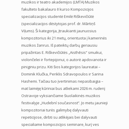
muzikos ir teatro akademijos (LMTA) Muzikos
fakulteto bakalauro II kurso Kompozicijos
specializacijos studentė Emilė Riškevičiūtė
(specializacijos dėstytojas prof. dr. Mārtiņš
Viļums). Ši kategorija, įtraukianti jaunuosius
kompozitorius iki 21 metų, orientuota į kamerinės
muzikos žanrus. Iš pateiktų darbų geriausiu
pripažintas E. Riškevičiūtės „Aisthēsis“ smuikui,
violončelei ir fortepijonui, o autorė apdovanota ir
piniginiu prizu. Kiti šios kategorijos laureatai –
Dominik Klučka, Periklis Sdravopoulos ir Sarina
Hashemi. Tačiau tuo įvertinimas nepasibaigia –
mat laimėję kūriniai bus atliekami 2026 m. rudenį
Ostravoje vyksiančiame šiuolaikinės muzikos
festivalyje „Hudební současnost“. Jo metu jaunieji
kompozitoriai turės galimybę dalyvauti
repeticijose, dirbti su atlikėjais bei dalyvauti
specialiame kompozicijos seminare, kurį ves