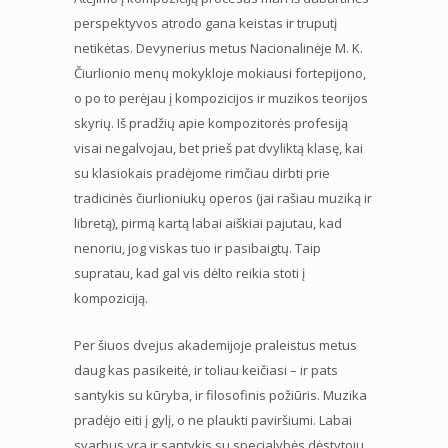
perspektyvos atrodo gana keistas ir truputį
netikėtas. Devynerius metus Nacionalinėje M. K.
Čiurlionio menų mokykloje mokiausi fortepijono,
o po to perėjau į kompozicijos ir muzikos teorijos
skyrių. Iš pradžių apie kompozitorės profesiją
visai negalvojau, bet prieš pat dvyliktą klasę, kai
su klasiokais pradėjome rimčiau dirbti prie
tradicinės čiurlioniukų operos (jai rašiau muziką ir
libretą), pirmą kartą labai aiškiai pajutau, kad
nenoriu, jog viskas tuo ir pasibaigtų. Taip
supratau, kad gal vis dėlto reikia stoti į
kompoziciją.
Per šiuos dvejus akademijoje praleistus metus
daug kas pasikeitė, ir toliau keičiasi – ir pats
santykis su kūryba, ir filosofinis požiūris. Muzika
pradėjo eiti į gylį, o ne plaukti paviršiumi. Labai
svarbus yra ir santykis su specialybės dėstytoju