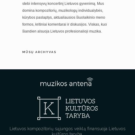
stebi intensyvų koncertinį Lietuvos gyvenimą. Mus
domina kompozitorių, muzikologų individualybės,
kūrybos paslaptys, aktualiausios šiuolaikinio meno
formos, kritiniai komentarai ir diskusijos. Viskas, kuo
šiandien alsuoja Lietuvos profesionalioji muzika.
MŪSŲ ARCHYVAS
Lietuvos kompozitorių sąjungos veiklą finansuoja Lietuvos
kultūros taryba.