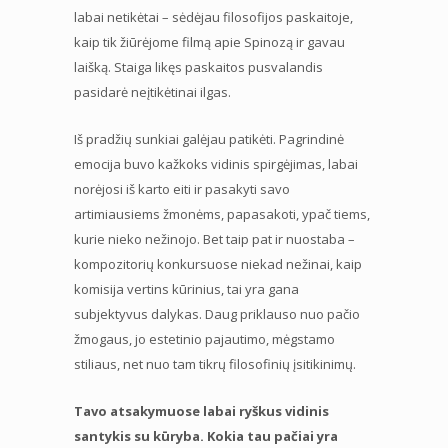
labai netikėtai – sėdėjau filosofijos paskaitoje,
kaip tik žiūrėjome filmą apie Spinozą ir gavau
laišką. Staiga likęs paskaitos pusvalandis
pasidarė neįtikėtinai ilgas.
Iš pradžių sunkiai galėjau patikėti. Pagrindinė
emocija buvo kažkoks vidinis spirgėjimas, labai
norėjosi iš karto eiti ir pasakyti savo
artimiausiems žmonėms, papasakoti, ypač tiems,
kurie nieko nežinojo. Bet taip pat ir nuostaba –
kompozitorių konkursuose niekad nežinai, kaip
komisija vertins kūrinius, tai yra gana
subjektyvus dalykas. Daug priklauso nuo pačio
žmogaus, jo estetinio pajautimo, mėgstamo
stiliaus, net nuo tam tikrų filosofinių įsitikinimų.
Tavo atsakymuose labai ryškus vidinis
santykis su kūryba. Kokia tau pačiai yra