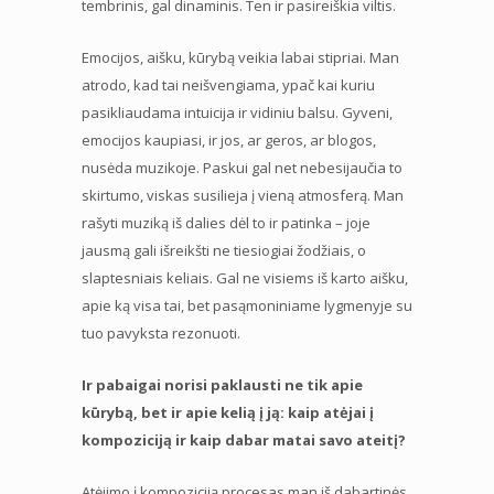
tembrinis, gal dinaminis. Ten ir pasireiškia viltis.
Emocijos, aišku, kūrybą veikia labai stipriai. Man
atrodo, kad tai neišvengiama, ypač kai kuriu
pasikliaudama intuicija ir vidiniu balsu. Gyveni,
emocijos kaupiasi, ir jos, ar geros, ar blogos,
nusėda muzikoje. Paskui gal net nebesijaučia to
skirtumo, viskas susilieja į vieną atmosferą. Man
rašyti muziką iš dalies dėl to ir patinka – joje
jausmą gali išreikšti ne tiesiogiai žodžiais, o
slaptesniais keliais. Gal ne visiems iš karto aišku,
apie ką visa tai, bet pasąmoniniame lygmenyje su
tuo pavyksta rezonuoti.
Ir pabaigai norisi paklausti ne tik apie
kūrybą, bet ir apie kelią į ją: kaip atėjai į
kompoziciją ir kaip dabar matai savo ateitį?
Atėjimo į kompoziciją procesas man iš dabartinės