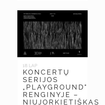
18 LAP
KONCERTŲ
SERIJOS
„PLAYGROUND“
RENGINYJE –
NIUJORKIETIŠKAS