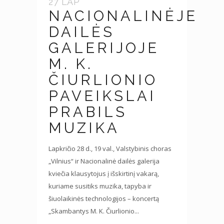
27 LAP
NACIONALINĖJE
DAILĖS
GALERIJOJE
M. K.
ČIURLIONIO
PAVEIKSLAI
PRABILS
MUZIKA
Lapkričio 28 d., 19 val., Valstybinis choras
„Vilnius“ ir Nacionalinė dailės galerija
kviečia klausytojus į išskirtinį vakarą,
kuriame susitiks muzika, tapyba ir
šiuolaikinės technologijos – koncertą
„Skambantys M. K. Čiurlionio...