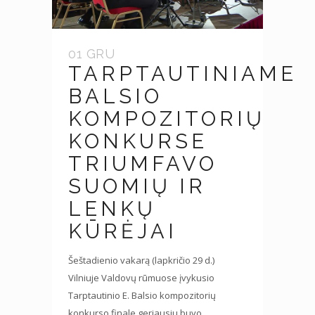
01 GRU
TARPTAUTINIAME
BALSIO
KOMPOZITORIŲ
KONKURSE
TRIUMFAVO
SUOMIŲ IR
LENKŲ
KŪRĖJAI
Šeštadienio vakarą (lapkričio 29 d.)
Vilniuje Valdovų rūmuose įvykusio
Tarptautinio E. Balsio kompozitorių
konkurso finale geriausiu buvo