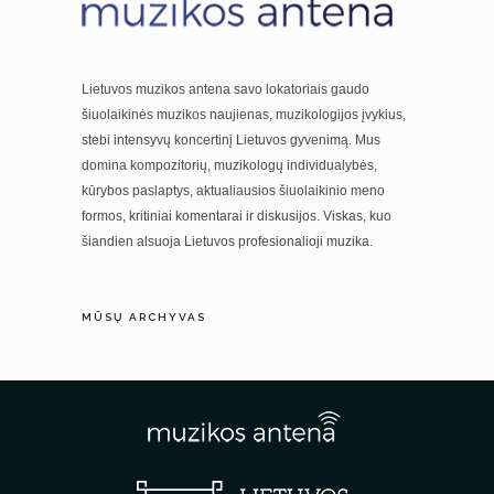
Lietuvos muzikos antena savo lokatoriais gaudo
šiuolaikinės muzikos naujienas, muzikologijos įvykius,
stebi intensyvų koncertinį Lietuvos gyvenimą. Mus
domina kompozitorių, muzikologų individualybės,
kūrybos paslaptys, aktualiausios šiuolaikinio meno
formos, kritiniai komentarai ir diskusijos. Viskas, kuo
šiandien alsuoja Lietuvos profesionalioji muzika.
MŪSŲ ARCHYVAS