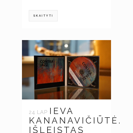
SKAITYTI
IEVA
24 LAP
KANANAVIČIŪTĖ.
IŠLEISTAS