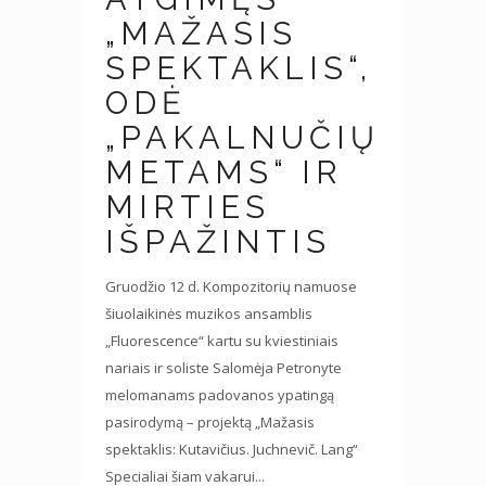
„MAŽASIS
SPEKTAKLIS“,
ODĖ
„PAKALNUČIŲ
METAMS“ IR
MIRTIES
IŠPAŽINTIS
Gruodžio 12 d. Kompozitorių namuose
šiuolaikinės muzikos ansamblis
„Fluorescence“ kartu su kviestiniais
nariais ir soliste Salomėja Petronyte
melomanams padovanos ypatingą
pasirodymą – projektą „Mažasis
spektaklis: Kutavičius. Juchnevič. Lang“
Specialiai šiam vakarui...