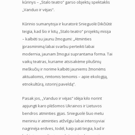
kūrinys – „Stalo teatro“ garso objektų spektaklis
„Vanduo ir vėjas“.
Kūrinio sumanytoja ir kuratorė Snieguolė Dikčiūtė
teigia, kad šio ir kitų „Stalo teatro“ projektų misija
– kalbėti su jaunu žmogumi: „Atminties
įprasminimą labai svarbu perteikti labai
modernia, jaunam žmogui suprantama forma. Tai
vaikų teatras, kuriame atsisakėme pliušinių
meškučių ir norime kalbėti jauniems žmonėms
aktualiomis, rimtomis temomis – apie ekologiją,
etnokultūrą, istorinį paveldą“.
Pasak jos, „Vanduo ir vėjas“ idėja kilo norint
apjungti karo plėšomos Ukrainos ir Lietuvos
bendros atminties gijas. Snieguolė šiuo metu
meniniu ir atminties atžvilgiu labai intensyviai
nagrinėja erdves, todėl, kaip pati teigia, kad ir