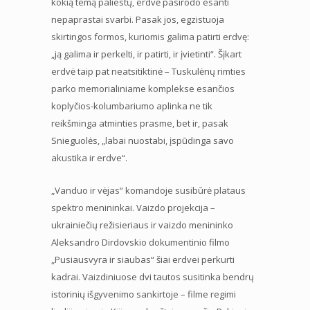
kokią temą paliestų, erdvė pasirodo esanti
nepaprastai svarbi. Pasak jos, egzistuoja
skirtingos formos, kuriomis galima patirti erdvę:
„ją galima ir perkelti, ir patirti, ir įvietinti“. Šįkart
erdvė taip pat neatsitiktinė – Tuskulėnų rimties
parko memorialiniame komplekse esančios
koplyčios-kolumbariumo aplinka ne tik
reikšminga atminties prasme, bet ir, pasak
Snieguolės, „labai nuostabi, įspūdinga savo
akustika ir erdve“.
„Vanduo ir vėjas“ komandoje susibūrė plataus
spektro menininkai. Vaizdo projekcija –
ukrainiečių režisieriaus ir vaizdo menininko
Aleksandro Dirdovskio dokumentinio filmo
„Pusiausvyra ir siaubas“ šiai erdvei perkurti
kadrai. Vaizdiniuose dvi tautos susitinka bendrų
istorinių išgyvenimo sankirtoje – filme regimi