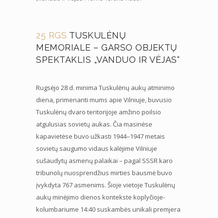
25 RGS
TUSKULĖNŲ
MEMORIALE – GARSO OBJEKTŲ
SPEKTAKLIS „VANDUO IR VĖJAS“
Rugsėjo 28 d. minima Tuskulėnų aukų atminimo
diena, primenanti mums apie Vilniuje, buvusio
Tuskulėnų dvaro teritorijoje amžino poilsio
atgulusias sovietų aukas. Čia masinėse
kapavietėse buvo užkasti 1944–1947 metais
sovietų saugumo vidaus kalėjime Vilniuje
sušaudytų asmenų palaikai – pagal SSSR karo
tribunolų nuosprendžius mirties bausmė buvo
įvykdyta 767 asmenims. Šioje vietoje Tuskulėnų
aukų minėjimo dienos kontekste koplyčioje-
kolumbariume 14:40 suskambės unikali premjera