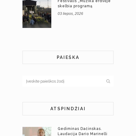
Festivalis „Muzika erdvėje“
skelbia programą
03 liepos, 2026
PAIEŠKA
ATSPINDŽIAI
Gediminas Dačinskas.
Laudacija Dario Marinelli