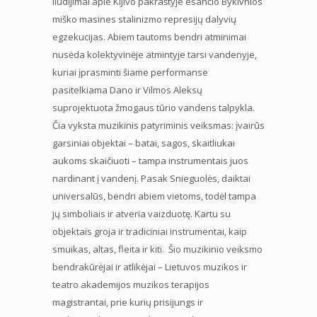
liudijimai apie Kijivo pakraštyje esančio Bykivnios
miško masines stalinizmo represijų dalyvių
egzekucijas. Abiem tautoms bendri atminimai
nusėda kolektyvinėje atmintyje tarsi vandenyje,
kuriai įprasminti šiame performanse
pasitelkiama Dano ir Vilmos Aleksų
suprojektuota žmogaus tūrio vandens talpykla.
Čia vyksta muzikinis patyriminis veiksmas: įvairūs
garsiniai objektai – batai, sagos, skaitliukai
aukoms skaičiuoti – tampa instrumentais juos
nardinant į vandenį. Pasak Snieguolės, daiktai
universalūs, bendri abiem vietoms, todėl tampa
jų simboliais ir atveria vaizduotę. Kartu su
objektais groja ir tradiciniai instrumentai, kaip
smuikas, altas, fleita ir kiti. Šio muzikinio veiksmo
bendrakūrėjai ir atlikėjai – Lietuvos muzikos ir
teatro akademijos muzikos terapijos
magistrantai, prie kurių prisijungs ir