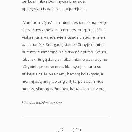
perkusininkas Dominykas Snarskis,
apjungsiantis dalis solisto partijomis.
„Vanduo ir vėjas“ – tai atminties dvelksmas, vėjo
iš praeities atnešami atminties intarpai, šešėliai.
Viskas, tarsi vandenyje, nusėda visuomeninėje
pasąmonėje. Snieguolę šiame kūrinyje domina
būtent visuomeninė, kolektyvinė patirtis. Keturių,
labai skirtingų dalių simultaniniame pasirodyme
kūrybinio proceso metu klausytojas kartu su
atlikėjais galės pasinerti į bendrą kolektyvinį ir
meninį patyrimą, apjungiantį tarpdisciplininius
menus, skirtingus žmones, kartas, laiką ir vietą.
Lietuvos muzikos antena