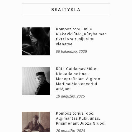
SKAITYKLA
Kompozitorė Emilė
Riškevičiūtė: „Kūryba man
tikrai yra susijusi su
vienatve“
09 balandžio, 2026
Rūta Gaidamavičiūtė.
Niekada nežinai.
Monografiniam Algirdo
Martinaičio koncertui
artėjant
19 gegužės, 2025
Kompozitorius, doc.
Algimantas Kubiliūnas.
Prisimenant Juozą Gruodį
20 gruodžio, 2024