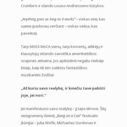
Crumbe‘o ir olando Louiso Andriesseno kūrybos.
„
Anything goes as long as it works“ –
viskas
eina,
kas
sueina
(padoriau verčiant – viskas veikia, kas
paveikia).
Tarp MASS MoCA sienų, tarp koncertų, atlikėjų ir
klausytojų sklando savotiška amerikietiškos
svajonės atmaina. Jos apibūdinti negaliu niekaip
kitaip, kaip tik ten sutiktos fantastiškos
muzikantės žodžiai:
„Aš kuriu savo realybę, ir kviečiu tave pabūti
joje, jei nori.“
Jei manifestuosi savo realybę – jį taps tikrove. Šitą
instagramerių
išmintį „
Bang on a Can
“ festivalio
įkūrėjai – Julia Wolfe, Michaelas Gordonas ir