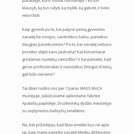
pasaulyje, kuris nuolat nurodinėja – ko turi
klausyti, ką turi rašyti, ką mylėti, ką galvoti, ir koks
neturi
būti.
Kaip gyventi po to, kai patyrei pirmą gyvenimo
savaitę be ironijos, savikritikos balso, paniekos
daugiau pasiekusiems? Po to, kai savaitę nebuvo
poreikio slėpti savo jautrumą? Kai koncertavai
grodamas nuotekų vamzdžiu? Ir kai pamatei, kad
geras profesionalas ir nuostabus žmogus iš tiesų
gali būti viename?
Tai išties nutiko vos per 7 paras MASS MoCA
muziejuje, įsikūrusiame apleistame fabrike
Apalačių papėdėje, Druskininkų dydžio miestelyje
su septynioms bažnyčių smailėmis.
Na, bet prižadėjau, kad šitas
emailas
bus ne apie
tai, kaip mane paveikė savaitė Medijų dirbtuvėse.