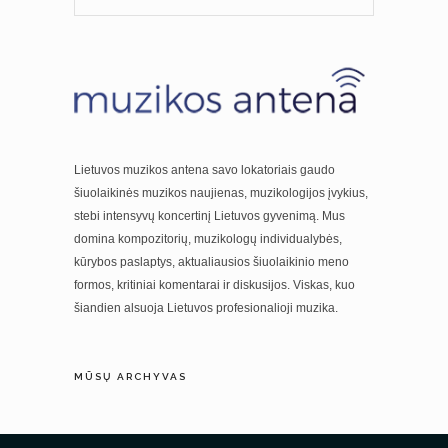
Lietuvos muzikos antena savo lokatoriais gaudo
šiuolaikinės muzikos naujienas, muzikologijos įvykius,
stebi intensyvų koncertinį Lietuvos gyvenimą. Mus
domina kompozitorių, muzikologų individualybės,
kūrybos paslaptys, aktualiausios šiuolaikinio meno
formos, kritiniai komentarai ir diskusijos. Viskas, kuo
šiandien alsuoja Lietuvos profesionalioji muzika.
MŪSŲ ARCHYVAS