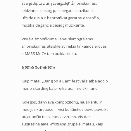
žvaigždę, tu žiūri į žvaigždę!“ Žmoniškumas,
leidžiantis tiesiog pasimėgauti muzikuoti
užsidegusia ir beprotiškai gerai tai darančia,
muzika degančia tiesiog muzikante.
Visi šie žmoniškumai labai skirtingi šiems
žmoniškumas atsiskleisti reikia tinkamos erdvės.
Ir MASS MoCA tam puikiai tinka.
(((0)))((()o()))(((0)))
Kaip matai, „Bang on a Can“ festivalis atbaladojo
mano skardinę kaip reikalas. Ir ne tik mano.
Kolegos, dalyvavę kompozitorių, muzikantų ir
medijos kursuose, – visi be išimties buvo paveikti
auginančio tos vietos atvirumo. Vis dar
susirašinėjame
WhatsApp
grupėje, matau, kaip