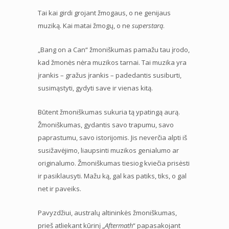
Tai kai girdi grojant žmogaus, o ne genijaus
muziką. Kai matai žmogų, o ne
superstarą
.
„Bang on a Can“ žmoniškumas pamažu tau įrodo,
kad žmonės nėra muzikos tarnai. Tai muzika yra
įrankis – gražus įrankis – padedantis susiburti,
susimąstyti, gydyti save ir vienas kitą.
Būtent žmoniškumas sukuria tą ypatingą aurą.
Žmoniškumas, gydantis savo trapumu, savo
paprastumu, savo istorijomis. Jis neverčia alpti iš
susižavėjimo, liaupsinti muzikos genialumo ar
originalumo. Žmoniškumas tiesiog kviečia prisėsti
ir pasiklausyti. Mažu ką, gal kas patiks, tiks, o gal
net ir paveiks.
Pavyzdžiui, australų altininkės žmoniškumas,
prieš atliekant kūrinį „
Aftermath
“ papasakojant