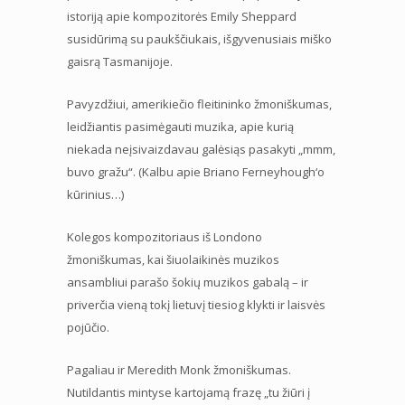
istoriją apie kompozitorės Emily Sheppard
susidūrimą su paukščiukais, išgyvenusiais miško
gaisrą Tasmanijoje.
Pavyzdžiui, amerikiečio fleitininko žmoniškumas,
leidžiantis pasimėgauti muzika, apie kurią
niekada neįsivaizdavau galėsiąs pasakyti „mmm,
buvo gražu“. (Kalbu apie Briano Ferneyhough‘o
kūrinius…)
Kolegos kompozitoriaus iš Londono
žmoniškumas, kai šiuolaikinės muzikos
ansambliui parašo šokių muzikos gabalą – ir
priverčia vieną tokį lietuvį tiesiog klykti ir laisvės
pojūčio.
Pagaliau ir Meredith Monk žmoniškumas.
Nutildantis mintyse kartojamą frazę „tu žiūri į