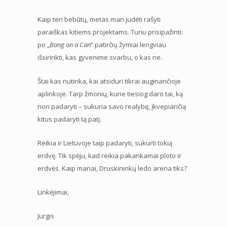
Kaip ten bebūtų, metas man judėti rašyti
paraiškas kitiems projektams. Turiu prisipažinti:
po „
Bang on a Can
“ patirčių žymiai lengviau
išsirinkti, kas gyvenime svarbu, o kas ne.
Štai kas nutinka, kai atsiduri tikrai auginančioje
aplinkoje. Tarp žmonių, kurie tiesiog daro tai, ką
nori padaryti – sukuria savo realybę, įkvepiančią
kitus padaryti tą patį.
Reikia ir Lietuvoje taip padaryti, sukurti tokią
erdvę. Tik spėju, kad reikia pakankamai ploto ir
erdvės. Kaip manai, Druskininkų ledo arena tiks?
Linkėjimai,
Jurgis