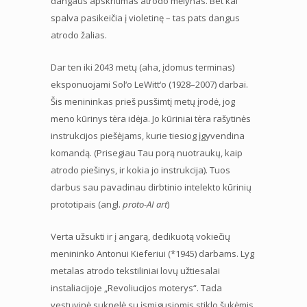
dangaus apskritimas atrodo mėlynas. Bet kai
spalva pasikeičia į violetinę – tas pats dangus
atrodo žalias.
Dar ten iki 2043 metų (aha, įdomus terminas)
eksponuojami Sol‘o LeWitt‘o (1928–2007) darbai.
Šis menininkas prieš pusšimtį metų įrodė, jog
meno kūrinys tėra idėja. Jo kūriniai tėra rašytinės
instrukcijos piešėjams, kurie tiesiog įgyvendina
komandą. (Prisegiau Tau porą nuotraukų, kaip
atrodo piešinys, ir kokia jo instrukcija). Tuos
darbus sau pavadinau dirbtinio intelekto kūrinių
prototipais (angl.
proto-AI art
)
Verta užsukti ir į angarą, dedikuotą vokiečių
menininko Antonui Kieferiui (*1945) darbams. Lyg
metalas atrodo tekstiliniai lovų užtiesalai
instaliacijoje „Revoliucijos moterys“. Tada
vestuvinė suknelė su įsmigusiomis stiklo šukėmis.