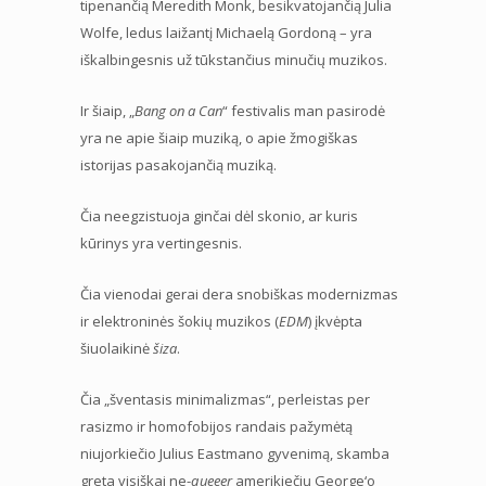
tipenančią Meredith Monk, besikvatojančią Julia
Wolfe, ledus laižantį Michaelą Gordoną – yra
iškalbingesnis už tūkstančius minučių muzikos.
Ir šiaip, „
Bang on a Can
“ festivalis man pasirodė
yra ne apie šiaip muziką, o apie žmogiškas
istorijas pasakojančią muziką.
Čia neegzistuoja ginčai dėl skonio, ar kuris
kūrinys yra vertingesnis.
Čia vienodai gerai dera snobiškas modernizmas
ir elektroninės šokių muzikos (
EDM
) įkvėpta
šiuolaikinė
šiza
.
Čia „šventasis minimalizmas“, perleistas per
rasizmo ir homofobijos randais pažymėtą
niujorkiečio Julius Eastmano gyvenimą, skamba
greta visiškai ne-
queeer
amerikiečių George‘o