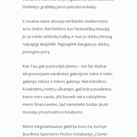
Dešimtys grublėtų jūros peizažo koliažų.
Ir visame tame alsuoja mirštantis modernizmo
eros žvėris. Bet Kieferis turi fantastišką intuiciją.
Jis ja valdo simbolių kalbą, ir nuo jo darbų tiesiog
nepajėgi atsiplėšti.
Pagooglink
daugiau jo darbų,
prisegsiu porą.
Kas Tau gali pasirodyti įdomu – visi šie darbai
eksponuojami vardinėse galerijose: tokio ir tokio
galerija, tokios ir tokios galerija. Net keliolikos
kvadratinių metrų užkampis gali būti pavadintas
kieno nors vardu. JAV beveik nėra valstybinio
meno finansavimo, tad vienintelis būdas įkurti
muziejų yra privačios iniciatyvos.
Mano mėgstamiausia galerija buvo ta, kurioje
įkurdinta Spencerio Fincho instaliacija „
Cosmic