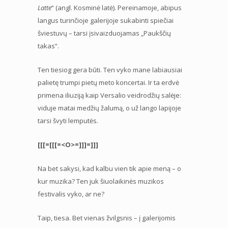
Latte
“ (angl. Kosminė latė). Pereinamoje, abipus
langus turinčioje galerijoje sukabinti spiečiai
šviestuvų – tarsi įsivaizduojamas „Paukščių
takas“.
Ten tiesiog gera būti. Ten vyko mane labiausiai
palietę trumpi pietų meto koncertai. Ir ta erdvė
primena iliuziją kaip Versalio veidrodžių salėje:
viduje matai medžių žalumą, o už lango lapijoje
tarsi švyti lemputės.
[[[=[[[=<O>=]]]=]]]
Na bet sakysi, kad kalbu vien tik apie meną – o
kur muzika? Ten juk šiuolaikinės muzikos
festivalis vyko, ar ne?
Taip, tiesa. Bet vienas žvilgsnis – į galerijomis