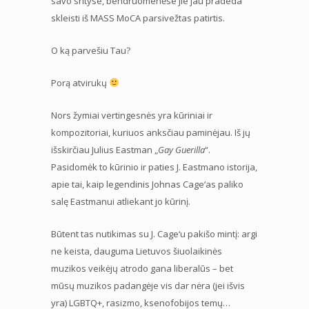
savo srityse, bendruomenėse jie jau pradeda
skleisti iš MASS MoCA parsivežtas patirtis.
O ką parvešiu Tau?
Porą atvirukų
Nors žymiai vertingesnės yra kūriniai ir
kompozitoriai, kuriuos anksčiau paminėjau. Iš jų
išskirčiau Julius Eastman „
Gay
Guerilla
“.
Pasidomėk to kūrinio ir paties J. Eastmano istorija,
apie tai, kaip legendinis Johnas Cage‘as paliko
salę Eastmanui atliekant jo kūrinį.
Būtent tas nutikimas su J. Cage‘u pakišo mintį: argi
ne keista, dauguma Lietuvos šiuolaikinės
muzikos veikėjų atrodo gana liberalūs – bet
mūsų muzikos padangėje vis dar nėra (jei išvis
yra) LGBTQ+, rasizmo, ksenofobijos temų…