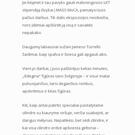
Jei kitąmet ir tau pavyks gauti maloningosios LKT
stipendiją išvykai į MASS MoCA, pamatysi tuos
pačius darbus. Tik dalis ekspozicijos nesikeičia,
nors įdėmiai apžiūrėti ją visą ir savaitės
nepakako.
Daugumą labiausiai sužavi Jameso Turrello
žaidimai, kaip spalva ir šviesa gali apgauti akis.
Vieni jo darbai, į juos pažiūrėjus kelias minutes,
„išdegina“ figūras tavo žvilgsnyje – ir visur matai
pulsuojančius, tarsi degančius rombus,
apskritimus ir kitas figūras.
Kiti, kaip antai patirtis specialiai pastatytame
cilindre su kiauryme viršuje, verčia suabejoti, ar
dangus mėlynas. Nepatikėsi, bet sėdi cilindre, ir
kai visa cilindro erdvė apšviesta geltonai –