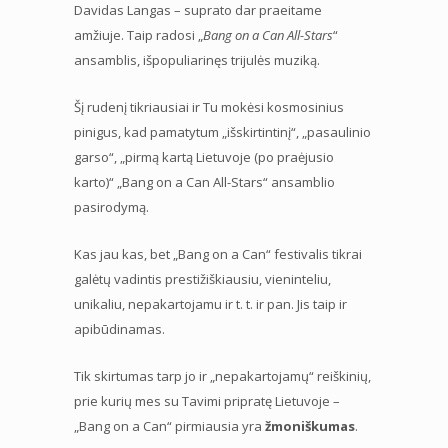
Davidas Langas – suprato dar praeitame
amžiuje. Taip radosi „
Bang on a Can All-Stars
“
ansamblis, išpopuliarinęs trijulės muziką.
Šį rudenį tikriausiai ir Tu mokėsi kosmosinius
pinigus, kad pamatytum „išskirtintinį“, „pasaulinio
garso“, „pirmą kartą Lietuvoje (po praėjusio
karto)“ „Bang on a Can All-Stars“ ansamblio
pasirodymą.
Kas jau kas, bet „Bang on a Can“ festivalis tikrai
galėtų vadintis prestižiškiausiu, vieninteliu,
unikaliu, nepakartojamu ir t. t. ir pan. Jis taip ir
apibūdinamas.
Tik skirtumas tarp jo ir „nepakartojamų“ reiškinių,
prie kurių mes su Tavimi pripratę Lietuvoje –
„Bang on a Can“ pirmiausia yra
žmoniškumas
.