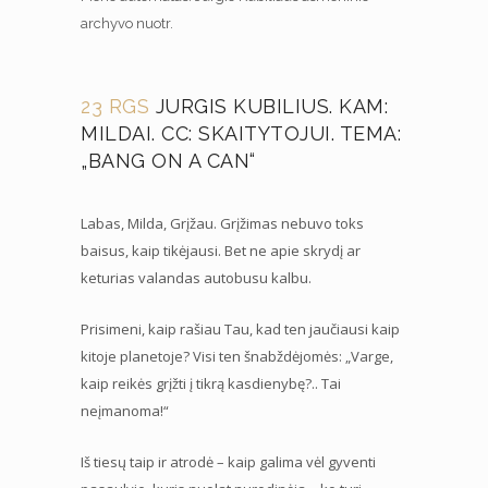
archyvo nuotr.
23 RGS
JURGIS KUBILIUS. KAM:
MILDAI. CC: SKAITYTOJUI. TEMA:
„BANG ON A CAN“
Labas, Milda, Grįžau. Grįžimas nebuvo toks
baisus, kaip tikėjausi. Bet ne apie skrydį ar
keturias valandas autobusu kalbu.
Prisimeni, kaip rašiau Tau, kad ten jaučiausi kaip
kitoje planetoje? Visi ten šnabždėjomės: „Varge,
kaip reikės grįžti į tikrą kasdienybę?.. Tai
neįmanoma!“
Iš tiesų taip ir atrodė – kaip galima vėl gyventi