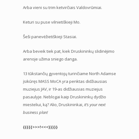
Arba vieni su trim ketvirčiais Valdovrūmiai.
Keturi su puse vilnietiškieji Mo.
Šeši panevėžietiškieji Stasiai.
Arba beveik tiek pat, kiek Druskininkų slidinėjimo
arenoje užima sniego danga.
13 tūkstančių gyventojų turinčiame North Adamse
įsikūręs MASS MoCA yra penktas didžiausias
muziejus JAV, ir 19-as didžiausias muziejus
pasaulyje. Neblogai kaip Druskininkų dydžio
miesteliui, ką? Alio, Druskininkai,
it’s your next
business plan!
{{{{{>>>!<<<}}}}}