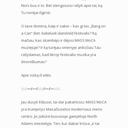
Nors bus ir to. Bet stengsiuosi rašyti apie tai, ką
Tu norėjai išgirsti.
O tave domina, kaip ir sakei – kas gi tas „Bang on
a Can“ (liet.
baladuok skardiniū
) festivalis? Ką
mačiau, kas skambėjo ir dėjosi MASS MoCA
muziejuje? Ir ką turėjau omenyje anksčiau Tau
rašydamas, kad tikroji festivalio muzika yra
žmoniškumas?
Apie viską iš eilės.
:::::—/—/:::::/—/—:::::
Jau dusyk klãusei, tai dar pakartosiu: MASS MoCA
yra trumpinys Masačiusetso modernaus meno
centro. Jis įsikūrė buvusioje gamykloje North
Adams miestelyje. Ten, kur dabar krūva „ir tai