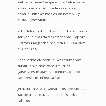
vadinama menu?!“ eksponatų, iki 1942 m. veikė
audinių dažykla. Dėl to teritoriją kertą platus,
dabar jau nusekęs kanalas, anuomet buvęs
nuotėkų „vamzdžiu“.
Vėliau fabrike įsikūrė elektrotechnikos elementų
gamykla. Joje pagamintos detalės pabuvojo virš
Hiršimos ir Nagasakio, net į Mėnulį 1969 m. buvo
nuskridusios.
Dabar viskas atvirkščiai: buvęs fabrikas pats
sutraukia nūdienos meno ir muzikos
garsenybes, leisdamas jų darbams pabuvoti
savo nesibaigiančiose salėse.
Jei tiksliai, tai 23,225 kvadratiniuose metruose. Čia
kaip keturios Lietuvos nacionalinės dailės
galerijos.