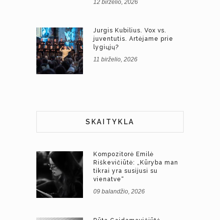
12 birželio, 2026
Jurgis Kubilius. Vox vs.
juventutis. Artėjame prie
lygiųjų?
11 birželio, 2026
SKAITYKLA
Kompozitorė Emilė
Riškevičiūtė: „Kūryba man
tikrai yra susijusi su
vienatve“
09 balandžio, 2026