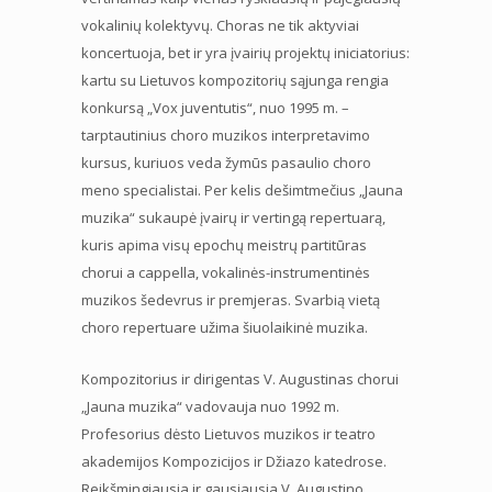
vokalinių kolektyvų. Choras ne tik aktyviai
koncertuoja, bet ir yra įvairių projektų iniciatorius:
kartu su Lietuvos kompozitorių sąjunga rengia
konkursą „Vox juventutis“, nuo 1995 m. –
tarptautinius choro muzikos interpretavimo
kursus, kuriuos veda žymūs pasaulio choro
meno specialistai. Per kelis dešimtmečius „Jauna
muzika“ sukaupė įvairų ir vertingą repertuarą,
kuris apima visų epochų meistrų partitūras
chorui a cappella, vokalinės-instrumentinės
muzikos šedevrus ir premjeras. Svarbią vietą
choro repertuare užima šiuolaikinė muzika.
Kompozitorius ir dirigentas V. Augustinas chorui
„Jauna muzika“ vadovauja nuo 1992 m.
Profesorius dėsto Lietuvos muzikos ir teatro
akademijos Kompozicijos ir Džiazo katedrose.
Reikšmingiausia ir gausiausia V. Augustino