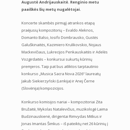
Augustė Andrijauskaitė. Renginio metu
paaiškės šių metų nugalėtojai.
Koncerte skambės pirmąjį atrankos etapą
praėjusių kompozitorių – Evaldo Aleknos,
Domanto Balso, Iosifo Dombrausko, Gustės
Galuškinaitės, Kazimiero Krulikovskio, Nojaus
Mackevičiaus, Lukrecijos Penkauskaitės ir Adelės
Vozgirdaitės – konkursui sukurtų kūrinių
premjeros. Taip pat bus atliktos tarptautinio
konkurso „Musica Sacra Nova 2026“ laureatų
Jakub Siekierzyński (Lenkija) ir Anej Černe
(Slovėnija) kompozicijos.
Konkurso komisijos nariai – kompozitoriai Zita
Bružaitė, Mykolas Natalevičius, muzikologė Laima
Budzinauskienė, dirigentai Rimvydas Mitkus ir
Jonas Imantas Šimkus – iš pateiktų net 26 kūrinių į