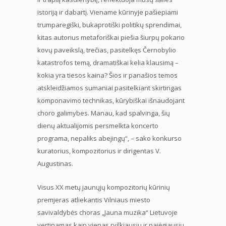
istoriją ir dabartį. Viename kūrinyje pašiepiami
trumparegiški, bukaprotiški politikų sprendimai,
kitas autorius metaforiškai piešia šiurpų pokario
kovų paveikslą, trečias, pasitelkęs Černobylio
katastrofos temą, dramatiškai kelia klausimą –
kokia yra tiesos kaina? Šios ir panašios temos
atskleidžiamos sumaniai pasitelkiant skirtingas
komponavimo technikas, kūrybiškai išnaudojant
choro galimybes. Manau, kad spalvinga, šių
dienų aktualijomis persmelkta koncerto
programa, nepaliks abejingų“, – sako konkurso
kuratorius, kompozitorius ir dirigentas V.
Augustinas.
Visus XX metų jaunųjų kompozitorių kūrinių
premjeras atliekantis Vilniaus miesto
savivaldybės choras „Jauna muzika“ Lietuvoje
vertinamas kaip vienas ryškiausių ir pajėgiausių