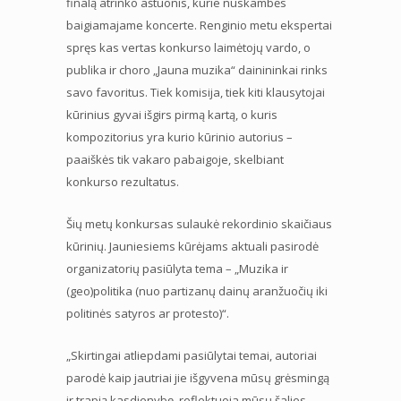
finalą atrinko aštuonis, kurie nuskambės
baigiamajame koncerte. Renginio metu ekspertai
spręs kas vertas konkurso laimėtojų vardo, o
publika ir choro „Jauna muzika“ dainininkai rinks
savo favoritus. Tiek komisija, tiek kiti klausytojai
kūrinius gyvai išgirs pirmą kartą, o kuris
kompozitorius yra kurio kūrinio autorius –
paaiškės tik vakaro pabaigoje, skelbiant
konkurso rezultatus.
Šių metų konkursas sulaukė rekordinio skaičiaus
kūrinių. Jauniesiems kūrėjams aktuali pasirodė
organizatorių pasiūlyta tema – „Muzika ir
(geo)politika (nuo partizanų dainų aranžuočių iki
politinės satyros ar protesto)“.
„Skirtingai atliepdami pasiūlytai temai, autoriai
parodė kaip jautriai jie išgyvena mūsų grėsmingą
ir trapią kasdienybę, reflektuoja mūsų šalies