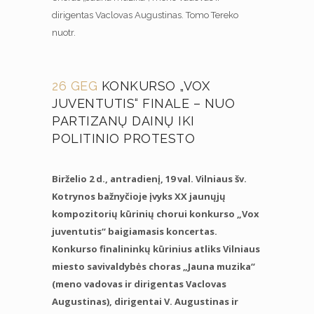
dirigentas Vaclovas Augustinas. Tomo Tereko
nuotr.
26 GEG
KONKURSO „VOX
JUVENTUTIS“ FINALE – NUO
PARTIZANŲ DAINŲ IKI
POLITINIO PROTESTO
Birželio 2 d., antradienį, 19 val. Vilniaus šv.
Kotrynos bažnyčioje įvyks XX jaunųjų
kompozitorių kūrinių chorui konkurso „Vox
juventutis“ baigiamasis koncertas.
Konkurso finalininkų kūrinius atliks Vilniaus
miesto savivaldybės choras „Jauna muzika“
(meno vadovas ir dirigentas Vaclovas
Augustinas), dirigentai V. Augustinas ir