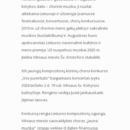
kūrybos dalis – chorinė muzika. Ji nuolat
atliekama Lietuvoje ir užsienyje įvairiuose
festivaliuose, koncertuose, chorų konkursuose.
2010 m. už chorinio meno galių plėtrą ir sakralinės
muzikos šiuolaikiškumą V. Augustinas buvo
apdovanotas Lietuvos nacionaline kultūros ir
meno premija. Už nuopelnus muzikai 2025 m.
įteikta Vilniaus miesto Šv. Kristoforo statulėlė.
XIX jaunųjų kompozitorių kūrinių chorui konkurso
„Vox juventutis“ baigiamasis koncertas įvyks
2026 birželio 2 d. 19 val. Vilniaus šv. Kotrynos
bažnyčioje. Renginio vedėja Justė Jankauskaitė.
Įėjimas laisvas.
Konkursą rengia Lietuvos kompozitorių sąjunga,
Vilniaus miesto savivaldybės choras „Jauna
muzika“. Įstaigų veiklas iš dalies finansuoja