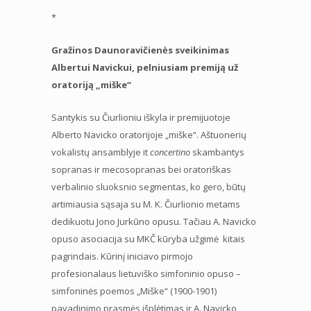
*
Gražinos Daunoravičienės sveikinimas
Albertui Navickui, pelniusiam premiją už
oratoriją „miške“
Santykis su Čiurlioniu iškyla ir premijuotoje
Alberto Navicko oratorijoje „miške“. Aštuonerių
vokalistų ansamblyje it
concertino
skambantys
sopranas ir mecosopranas bei oratoriškas
verbalinio sluoksnio segmentas, ko gero, būtų
artimiausia sąsaja su M. K. Čiurlionio metams
dedikuotu Jono Jurkūno opusu. Tačiau A. Navicko
opuso asociacija su MKČ kūryba užgimė kitais
pagrindais. Kūrinį iniciavo pirmojo
profesionalaus lietuviško simfoninio opuso –
simfoninės poemos „Miške“ (1900-1901)
pavadinimo prasmės išplėtimas ir A. Navicko