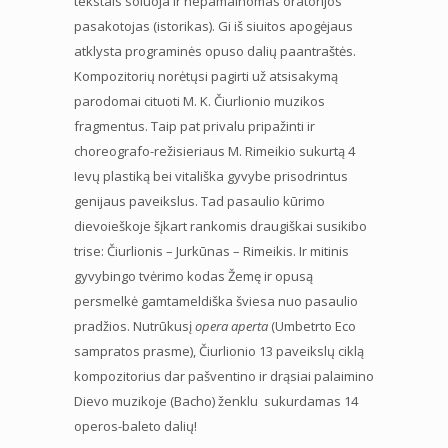
tekstais soluoja ir nepamainomas oratorijos
pasakotojas (istorikas). Gi iš siuitos apogėjaus
atklysta programinės opuso dalių paantraštės.
Kompozitorių norėtųsi pagirti už atsisakymą
parodomai cituoti M. K. Čiurlionio muzikos
fragmentus. Taip pat privalu pripažinti ir
choreografo-režisieriaus M. Rimeikio sukurtą 4
Ievų plastiką bei vitališka gyvybe prisodrintus
genijaus paveikslus. Tad pasaulio kūrimo
dievoieškoje šįkart rankomis draugiškai susikibo
trise: Čiurlionis – Jurkūnas – Rimeikis. Ir mitinis
gyvybingo tvėrimo kodas Žemę ir opusą
persmelkė gamtameldiška šviesa nuo pasaulio
pradžios. Nutrūkusį
opera aperta
(Umbetrto Eco
sampratos prasme), Čiurlionio 13 paveikslų ciklą
kompozitorius dar pašventino ir drąsiai palaimino
Dievo muzikoje (Bacho) ženklu sukurdamas 14
operos-baleto dalių!