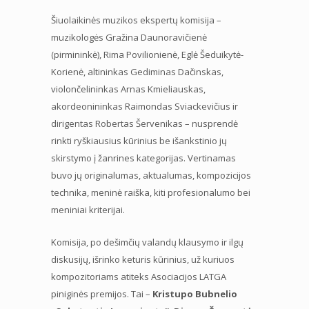
Šiuolaikinės muzikos ekspertų komisija –
muzikologės Gražina Daunoravičienė
(pirmininkė), Rima Povilionienė, Eglė Šeduikytė-
Korienė, altininkas Gediminas Dačinskas,
violončelininkas Arnas Kmieliauskas,
akordeonininkas Raimondas Sviackevičius ir
dirigentas Robertas Šervenikas – nusprendė
rinkti ryškiausius kūrinius be išankstinio jų
skirstymo į žanrines kategorijas. Vertinamas
buvo jų originalumas, aktualumas, kompozicijos
technika, meninė raiška, kiti profesionalumo bei
meniniai kriterijai.
Komisija, po dešimčių valandų klausymo ir ilgų
diskusijų, išrinko keturis kūrinius, už kuriuos
kompozitoriams atiteks Asociacijos LATGA
piniginės premijos. Tai –
Kristupo Bubnelio