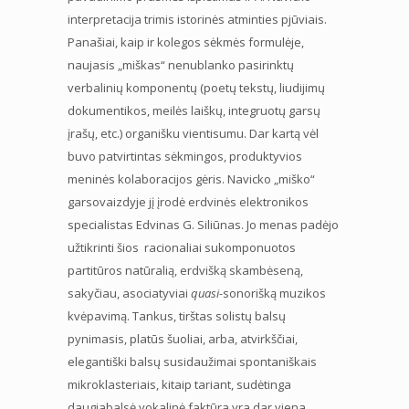
interpretacija trimis istorinės atminties pjūviais.
Panašiai, kaip ir kolegos sėkmės formulėje,
naujasis „miškas“ nenublanko pasirinktų
verbalinių komponentų (poetų tekstų, liudijimų
dokumentikos, meilės laiškų, integruotų garsų
įrašų, etc.) organišku vientisumu. Dar kartą vėl
buvo patvirtintas sėkmingos, produktyvios
meninės kolaboracijos gėris. Navicko „miško“
garsovaizdyje jį įrodė erdvinės elektronikos
specialistas Edvinas G. Siliūnas. Jo menas padėjo
užtikrinti šios racionaliai sukomponuotos
partitūros natūralią, erdvišką skambėseną,
sakyčiau, asociatyviai
quasi-
sonorišką muzikos
kvėpavimą. Tankus, tirštas solistų balsų
pynimasis, platūs šuoliai, arba, atvirkščiai,
elegantiški balsų susidaužimai spontaniškais
mikroklasteriais, kitaip tariant, sudėtinga
daugiabalsė vokalinė faktūra yra dar viena