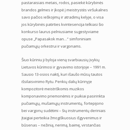
pastaraisiais metais, rodos, pasiekė kūrybinės
brandos gelmes ir įkopė į meistrystės viršukalnes
savo pačios ieškojimų ir atradimų kelyje, o visa
jos kūrybinės patirties kvintesencija telkiasi šio
konkurso laurus pelniusiame sugestyviame
opuse „Papasakok man…“ simfoniniam
pučiamųjų orkestrui ir vargonams.
Šiuo kūriniu ji byloja vieną svarbiausių įvykių
Lietuvos kūrimosi ir gyvavimo istorijoje – 1991 m.
Sausio 13-osios naktį, kuri išaušo mūsų tautos
išsilaisvinimo Rytu. Penkių dalių kūrinyje
kompozitorė meistriškomis muzikos
komponavimo priemonėmis ir puikiai pasirinkta
pučiamųjų, mušamųjų instrumentų, fortepijono
bei vargonų sudėtimi – šių instrumentų deriniais
įtaigiai perteikia žmogiškuosius išgyvenimus ir
būsenas – nežinią, nerimą, baimę, virstančias