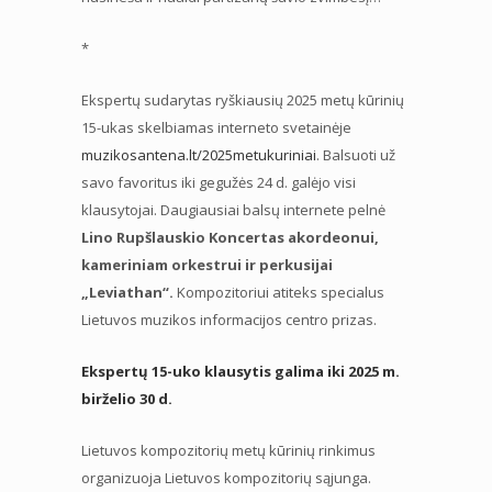
*
Ekspertų sudarytas ryškiausių 2025 metų kūrinių
15-ukas skelbiamas interneto svetainėje
muzikosantena.lt/2025metukuriniai
. Balsuoti už
savo favoritus iki gegužės 24 d. galėjo visi
klausytojai. Daugiausiai balsų internete pelnė
Lino Rupšlauskio Koncertas akordeonui,
kameriniam orkestrui ir perkusijai
„Leviathan“.
Kompozitoriui atiteks specialus
Lietuvos muzikos informacijos centro prizas.
Ekspertų 15-uko klausytis galima iki 2025 m.
birželio 30 d.
Lietuvos kompozitorių metų kūrinių rinkimus
organizuoja Lietuvos kompozitorių sąjunga.