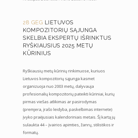
28 GEG
LIETUVOS
KOMPOZITORIŲ SĄJUNGA
SKELBIA EKSPERTŲ IŠRINKTUS
RYŠKIAUSIUS 2025 METŲ
KŪRINIUS
Ryškiausių metų kūrinių rinkimuose, kuriuos
Lietuvos kompozitorių sąjunga kasmet
organizuoja nuo 2003 metų, dalyvauja
profesionalių kompozitorių pateikti kūriniai, kurių
pirmas viešas atlikimas ar pasirodymas
(premjera, įrašo leidyba, paskelbimas internete)
įvyko praėjusiais kalendoriniais metais. Šį kartą jų
sulaukta 44 – įvairios apimties, žanrų, stilistikos ir
formatų.