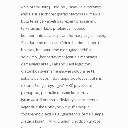
Apie premijuotą J. Jurkūno „Pasaulio sutvėrimą“
(režisierius ir choreografas Martynas Rimeikis)
būtų teisinga kalbėti pabrėžiant pripažinimui
talkinusias ir kitas prielaidas – opuso
komponentų atranką, transformaciją ir jų sintezę.
Susiduriame ne tik su kūriniu hibridu – opera-
baletas, bet patiriame ir daugiaaspekčio
solavimo, „koncertavimo“ įvairiais meniniais
dėmenimis aktą. „Kabančių ant lygų“ tonų
diatonikos švelniame glėbyje soluoja ne tik
šokančios Ievos ir dainuojančios Ievos, bet ir iš
ekrano žvelgiantys „gyvi“ MKČ paveikslai. Į
pirmapradį pasaulio tapsmo koncertavimą
įsijungia ir iš orkestro iškylantys instrumentai-
vėjai: dudukas/birbynė, kiti pučiamieji, o
fortepijono plaktukais į gimstančią Žemę bumpsi
„lietaus lašai“… M. K. Čiurlionio žodžio kūrybos