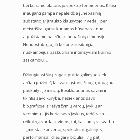
bei kuriamo plataus jo spektro fenomenas. Kilusi
ir auganti įtampa nepaleidžia į „nepažinią
substanciją“ įtraukto klausytojo ir veda jį per
meistriškai garsu kuriamas būsenas – nuo
atpažįstamų patirčių iki nepažinių dimensijų.
Nenuostabu, jog ši kelionė nesibaigia,
nuskambėjus paskutiniam intensyviam kūrinio
sąskambiui…
Džiaugiuosi šia proga ir puikia galimybe kiek
arčiau pažinti šį laisvai mąstantį žmogų, daugiau
paskaityti jo minčių. Besikliaunantis savimi ir
tikintis savo kūryba, nesiekiantis savo
biografijoje įsirašyti žymių vardų, įvykių ar
vertinimų – jis kuria savo įvykius, todėl visa –
reikalingi vardai ir vietos, tai, kas jam yra svarbu
– „miestai, koncertai, spektakliai, galerijos,
performansai, draugai ir bičiuliai…“ jį patį