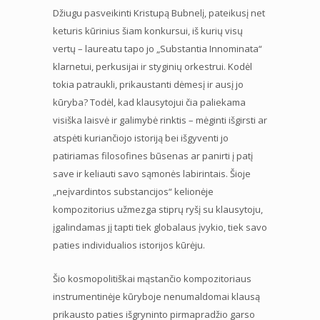
Džiugu pasveikinti Kristupą Bubnelį, pateikusį net
keturis kūrinius šiam konkursui, iš kurių visų
vertų – laureatu tapo jo „Substantia Innominata“
klarnetui, perkusijai ir styginių orkestrui. Kodėl
tokia patraukli, prikaustanti dėmesį ir ausį jo
kūryba? Todėl, kad klausytojui čia paliekama
visiška laisvė ir galimybė rinktis – mėginti išgirsti ar
atspėti kuriančiojo istoriją bei išgyventi jo
patiriamas filosofines būsenas ar panirti į patį
save ir keliauti savo sąmonės labirintais. Šioje
„neįvardintos substancijos“ kelionėje
kompozitorius užmezga stiprų ryšį su klausytoju,
įgalindamas jį tapti tiek globalaus įvykio, tiek savo
paties individualios istorijos kūrėju.
Šio kosmopolitiškai mąstančio kompozitoriaus
instrumentinėje kūryboje nenumaldomai klausą
prikausto paties išgryninto pirmapradžio garso