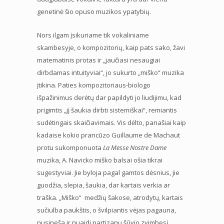
genetinė šio opuso muzikos ypatybių.
Nors ilgam įsikuriame tik vokaliniame
skambesyje, o kompozitorių, kaip pats sako, žavi
matematinis protas ir „jaučiasi nesaugiai
dirbdamas intuityviai“, jo sukurto „miško“ muzika
įtikina. Paties kompozitoriaus-biologo
išpažinimus derėtų dar papildyti jo liudijimu, kad
prigimtis „jį šaukia dirbti sistemiškai“, remiantis
sudėtingais skaičiavimais. Vis dėlto, panašiai kaip
kadaise kokio prancūzo Guillaume de Machaut
protu sukomponuota
La Messe Nostre Dame
muzika, A. Navicko miško balsai ošia tikrai
sugestyviai. Jie byloja pagal gamtos dėsnius, jie
guodžia, slepia, šaukia, dar kartais verkia ar
traška. „Miško“ medžių šakose, atrodytų, kartais
sučiulba paukštis, o švilpiantis vėjas pagauna,
nusineša ir nuaidi partizanų šūvio zvimbesį…