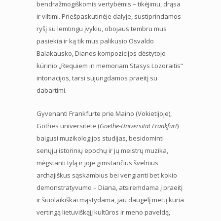
bendražmogiškomis vertybėmis – tikėjimu, drąsa
ir viltimi. Priešpaskutinėje dalyje, sustiprindamos
ryšį su lemtingu įvykiu, obojaus tembru mus
pasiekia ir ką tik mus palikusio Osvaldo
Balakausko, Dianos kompozicijos dėstytojo
kūrinio „Requiem in memoriam Stasys Lozoraitis“
intonacijos, tarsi sujungdamos praeitį su
dabartimi.
Gyvenanti Frankfurte prie Maino (Vokietijoje),
Göthes universitete (
Goethe-Universität Frankfurt
)
baigusi muzikologijos studijas, besidominti
senųjų istorinių epochų ir jų meistrų muzika,
mėgstanti tylą ir joje gimstančius švelnius
archajiškus sąskambius bei vengianti bet kokio
demonstratyvumo – Diana, atsiremdama į praeitį
ir šiuolaikiškai mąstydama, jau daugelį metų kuria
vertingą lietuviškąjį kultūros ir meno paveldą,