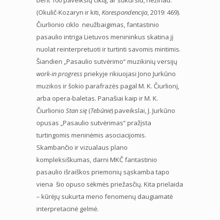
(Okulič-Kozaryn ir kiti,
Korespondencija
, 2019: 469).
Čiurlionio ciklo neužbaigimas, fantastinio
pasaulio intriga Lietuvos menininkus skatina jį
nuolat reinterpretuoti ir turtinti savomis mintimis.
Šiandien „Pasaulio sutvėrimo“ muzikinių versijų
work-in progress
priekyje rikiuojasi Jono Jurkūno
muzikos ir šokio parafrazės pagal M. K. Čiurlionį,
arba opera-baletas. Panašiai kaip ir M. K.
Čiurlionio
Stan się
(
Tebūnie
) paveikslai, J. Jurkūno
opusas „Pasaulio sutvėrimas“ pražįsta
turtingomis meninėmis asociacijomis.
Skambančio ir vizualaus plano
kompleksiškumas, darni MKČ fantastinio
pasaulio išraiškos priemonių sąskamba tapo
viena šio opuso sėkmės priežasčių. Kita prielaida
– kūrėjų sukurta meno fenomenų daugiamatė
interpretacinė gelmė.