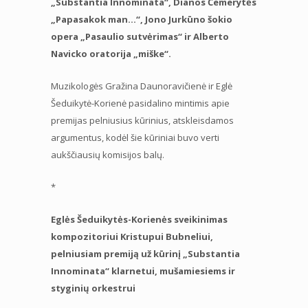
„Substantia Innominata“, Dianos Čemerytės
„Papasakok man…“, Jono Jurkūno šokio
opera „Pasaulio sutvėrimas“ ir Alberto
Navicko oratorija „miške“.
Muzikologės Gražina Daunoravičienė ir Eglė
Šeduikytė-Korienė pasidalino mintimis apie
premijas pelniusius kūrinius, atskleisdamos
argumentus, kodėl šie kūriniai buvo verti
aukščiausių komisijos balų.
*
Eglės Šeduikytės-Korienės sveikinimas
kompozitoriui Kristupui Bubneliui,
pelniusiam premiją už kūrinį „Substantia
Innominata“ klarnetui, mušamiesiems ir
styginių orkestrui