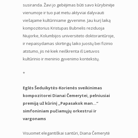
susiranda. Žavi jo gebėjimas būti savo kūrybinėje
vienumoje ir tuo pat metu aktyviai dalyvauti
viešajame kultūriniame gyvenime. Jau kurį laiką
kompozitorius Kristupas Bubnelis reziduoja
Niujorke, Kolumbijos universiteto doktorantūroje,
ir nepaisydamas skirtingų laiko juostų bei fizinio
atstumo, jis nė kiek neiškrenta iš Lietuvos
kultūrinio ir meninio gyvenimo kontekstų.
*
Eglės Šeduikytės-Korienės sveikinimas
kompozitorei Dianai Čemerytei, pelniusiai
premiją už kūrinį „Papasakok man…“
simfoniniam pučiamųjų orkestrui ir
vargonams
Visuomet elegantiškai santūri, Diana Čemerytė