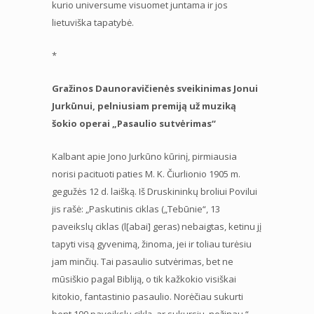
kurio universume visuomet juntama ir jos
lietuviška tapatybė.
*
Gražinos Daunoravičienės sveikinimas Jonui
Jurkūnui, pelniusiam premiją už muziką
šokio operai „Pasaulio sutvėrimas“
Kalbant apie Jono Jurkūno kūrinį, pirmiausia
norisi pacituoti paties M. K. Čiurlionio 1905 m.
gegužės 12 d. laišką. Iš Druskininkų broliui Povilui
jis rašė: „Paskutinis ciklas („Tebūnie“, 13
paveikslų ciklas (l[abai] geras) nebaigtas, ketinu jį
tapyti visą gyvenimą, žinoma, jei ir toliau turėsiu
jam minčių. Tai pasaulio sutvėrimas, bet ne
mūsiškio pagal Bibliją, o tik kažkokio visiškai
kitokio, fantastinio pasaulio. Norėčiau sukurti
bent 100 paveikslų ciklą, ar sukursiu, nežinau.“