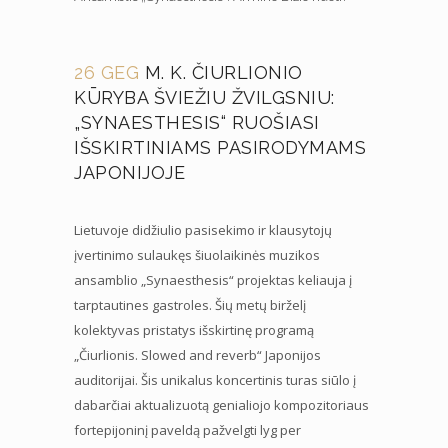
26 GEG
M. K. ČIURLIONIO
KŪRYBA ŠVIEŽIU ŽVILGSNIU:
„SYNAESTHESIS“ RUOŠIASI
IŠSKIRTINIAMS PASIRODYMAMS
JAPONIJOJE
Lietuvoje didžiulio pasisekimo ir klausytojų
įvertinimo sulaukęs šiuolaikinės muzikos
ansamblio „Synaesthesis“ projektas keliauja į
tarptautines gastroles. Šių metų birželį
kolektyvas pristatys išskirtinę programą
„Čiurlionis. Slowed and reverb“ Japonijos
auditorijai. Šis unikalus koncertinis turas siūlo į
dabarčiai aktualizuotą genialiojo kompozitoriaus
fortepijoninį paveldą pažvelgti lyg per