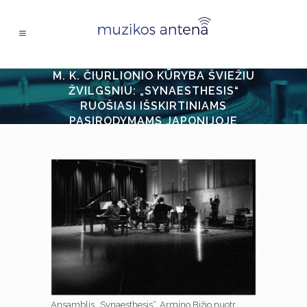
M. K. ČIURLIONIO KŪRYBA ŠVIEŽIU
ŽVILGSNIU: „SYNAESTHESIS“
RUOŠIASI IŠSKIRTINIAMS
PASIRODYMAMS JAPONIJOJE
Ansamblis „Synaesthesis“. Armino Bižio nuotr.