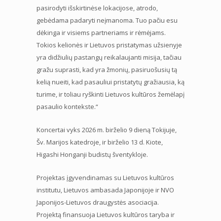
pasirodyti išskirtinėse lokacijose, atrodo,
gebėdama padaryti neįmanoma. Tuo pačiu esu
dėkinga ir visiems partneriams ir rėmėjams.
Tokios kelionės ir Lietuvos pristatymas užsienyje
yra didžiulių pastangų reikalaujanti misija, tačiau
gražu suprasti, kad yra žmonių, pasiruošusių tą
kelią nueiti, kad pasauliui pristatytų gražiausia, ką
turime, ir toliau ryškinti Lietuvos kultūros žemėlapį
pasaulio kontekste.“
Koncertai vyks 2026 m. birželio 9 dieną Tokijuje,
Šv. Marijos katedroje, ir birželio 13 d. Kiote,
Higashi Honganji budistų šventykloje.
Projektas įgyvendinamas su Lietuvos kultūros
institutu, Lietuvos ambasada Japonijoje ir NVO
Japonijos-Lietuvos draugystės asociacija.
Projektą finansuoja Lietuvos kultūros taryba ir