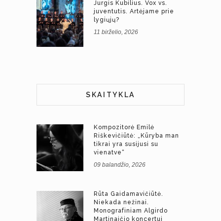
Jurgis Kubilius. Vox vs.
juventutis. Artėjame prie
lygiųjų?
11 birželio, 2026
SKAITYKLA
Kompozitorė Emilė
Riškevičiūtė: „Kūryba man
tikrai yra susijusi su
vienatve“
09 balandžio, 2026
Rūta Gaidamavičiūtė.
Niekada nežinai.
Monografiniam Algirdo
Martinaičio koncertui