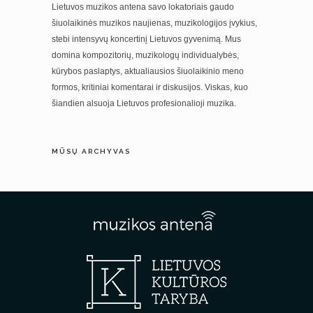
Lietuvos muzikos antena savo lokatoriais gaudo
šiuolaikinės muzikos naujienas, muzikologijos įvykius,
stebi intensyvų koncertinį Lietuvos gyvenimą. Mus
domina kompozitorių, muzikologų individualybės,
kūrybos paslaptys, aktualiausios šiuolaikinio meno
formos, kritiniai komentarai ir diskusijos. Viskas, kuo
šiandien alsuoja Lietuvos profesionalioji muzika.
MŪSŲ ARCHYVAS