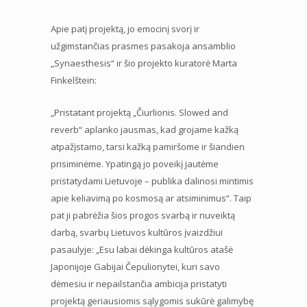
Apie patį projektą, jo emocinį svorį ir
užgimstančias prasmes pasakoja ansamblio
„Synaesthesis“ ir šio projekto kuratorė Marta
Finkelštein:
„Pristatant projektą „Čiurlionis. Slowed and
reverb“ aplanko jausmas, kad grojame kažką
atpažįstamo, tarsi kažką pamiršome ir šiandien
prisiminėme. Ypatingą jo poveikį jautėme
pristatydami Lietuvoje – publika dalinosi mintimis
apie keliavimą po kosmosą ar atsiminimus“. Taip
pat ji pabrėžia šios progos svarbą ir nuveiktą
darbą, svarbų Lietuvos kultūros įvaizdžiui
pasaulyje: „Esu labai dėkinga kultūros atašė
Japonijoje Gabijai Čepulionytei, kuri savo
dėmesiu ir nepailstančia ambicija pristatyti
projektą geriausiomis sąlygomis sukūrė galimybę