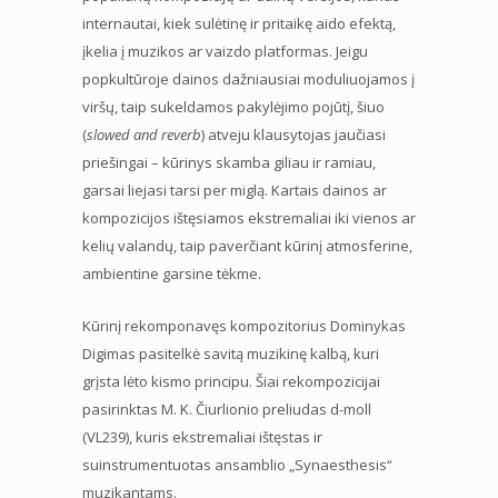
internautai, kiek sulėtinę ir pritaikę aido efektą,
įkelia į muzikos ar vaizdo platformas. Jeigu
popkultūroje dainos dažniausiai moduliuojamos į
viršų, taip sukeldamos pakylėjimo pojūtį, šiuo
(
slowed and reverb
) atveju klausytojas jaučiasi
priešingai – kūrinys skamba giliau ir ramiau,
garsai liejasi tarsi per miglą. Kartais dainos ar
kompozicijos ištęsiamos ekstremaliai iki vienos ar
kelių valandų, taip paverčiant kūrinį atmosferine,
ambientine garsine tėkme.
Kūrinį rekomponavęs kompozitorius Dominykas
Digimas pasitelkė savitą muzikinę kalbą, kuri
grįsta lėto kismo principu. Šiai rekompozicijai
pasirinktas M. K. Čiurlionio preliudas d-moll
(VL239), kuris ekstremaliai ištęstas ir
suinstrumentuotas ansamblio „Synaesthesis“
muzikantams.