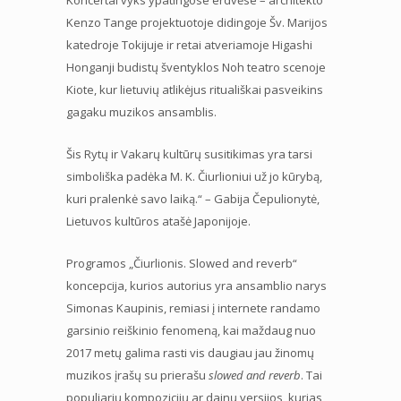
Kenzo Tange projektuotoje didingoje Šv. Marijos
katedroje Tokijuje ir retai atveriamoje Higashi
Honganji budistų šventyklos Noh teatro scenoje
Kiote, kur lietuvių atlikėjus rituališkai pasveikins
gagaku muzikos ansamblis.
Šis Rytų ir Vakarų kultūrų susitikimas yra tarsi
simboliška padėka M. K. Čiurlioniui už jo kūrybą,
kuri pralenkė savo laiką.“ – Gabija Čepulionytė,
Lietuvos kultūros atašė Japonijoje.
Programos „Čiurlionis. Slowed and reverb“
koncepcija, kurios autorius yra ansamblio narys
Simonas Kaupinis, remiasi į internete randamo
garsinio reiškinio fenomeną, kai maždaug nuo
2017 metų galima rasti vis daugiau jau žinomų
muzikos įrašų su prierašu
slowed and reverb
. Tai
populiarių kompozicijų ar dainų versijos, kurias