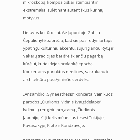
mikroskopą, kompoziciškai ištempiant ir
ekstremaliai sulėtinant autentiškus kūrinių
motyvus.
Lietuvos kultūros atašė Japonijoje Gabija
Čepulionytė pabrėžia, kad šie pasirodymai taps
ypatingu kultūriniu akcentu, sujungiančiu Rytų ir
Vakarų tradicijas bei išreiškiančiu pagarbą
kūrėjui, kurio idėjos pralenkė epochą.
Koncertams parinktos neeilinės, sakralumu ir
architektūra pasižyminčios erdvės.
„Ansamblio „Synaesthesis“ koncertai vainikuos
parodos „Čiurlionis. Vidinis žvaigždėlapis“
lydimųjų renginių programą „Čiurlionis
Japonijoje“. Ji kelis mėnesius tęsėsi Tokijuje,
Kavasakyje, Kiote ir Kandzavoje.
Koncertai vyks ypatingose erdvėse – architekto