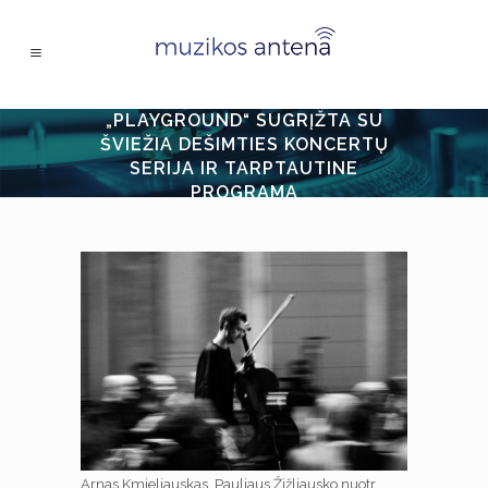
„PLAYGROUND“ SUGRĮŽTA SU
ŠVIEŽIA DEŠIMTIES KONCERTŲ
SERIJA IR TARPTAUTINE
PROGRAMA
Arnas Kmieliauskas. Pauliaus Žižliausko nuotr.