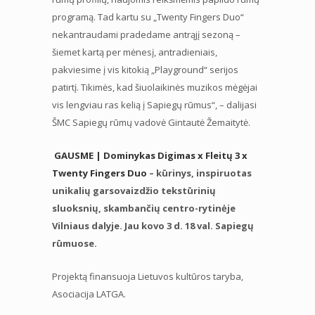
programą. Tad kartu su „Twenty Fingers Duo“
nekantraudami pradedame antrąjį sezoną –
šiemet kartą per mėnesį, antradieniais,
pakviesime į vis kitokią „Playground“ serijos
patirtį. Tikimės, kad šiuolaikinės muzikos mėgėjai
vis lengviau ras kelią į Sapiegų rūmus“, – dalijasi
ŠMC Sapiegų rūmų vadovė Gintautė Žemaitytė.
GAUSME | Dominykas Digimas x Fleitų 3 x
Twenty Fingers Duo
– kūrinys, inspiruotas
unikalių garsovaizdžio tekstūrinių
sluoksnių, skambančių centro-rytinėje
Vilniaus dalyje. Jau kovo 3 d. 18 val. Sapiegų
rūmuose.
Projektą finansuoja Lietuvos kultūros taryba,
Asociacija LATGA.