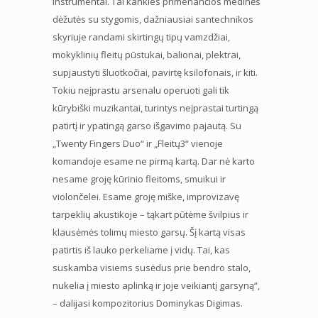
instrumentai. Tai kankles primenančios medinės
dėžutės su stygomis, dažniausiai santechnikos
skyriuje randami skirtingų tipų vamzdžiai,
mokyklinių fleitų pūstukai, balionai, plektrai,
supjaustyti šluotkočiai, pavirtę ksilofonais, ir kiti.
Tokiu neįprastu arsenalu operuoti gali tik
kūrybiški muzikantai, turintys neįprastai turtingą
patirtį ir ypatingą garso išgavimo pajautą. Su
„Twenty Fingers Duo“ ir „Fleitų3“ vienoje
komandoje esame ne pirmą kartą. Dar nė karto
nesame groję kūrinio fleitoms, smuikui ir
violončelei. Esame groję miške, improvizavę
tarpeklių akustikoje – tąkart pūtėme švilpius ir
klausėmės tolimų miesto garsų. Šį kartą visas
patirtis iš lauko perkeliame į vidų. Tai, kas
suskamba visiems susėdus prie bendro stalo,
nukelia į miesto aplinką ir joje veikiantį garsyną“,
– dalijasi kompozitorius Dominykas Digimas.