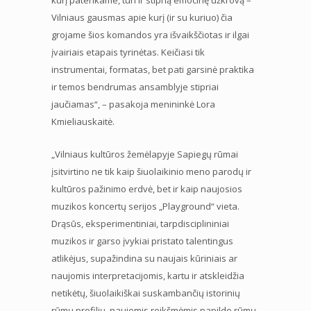
Vilniaus gausmas apie kurį (ir su kuriuo) čia
grojame šios komandos yra išvaikščiotas ir ilgai
įvairiais etapais tyrinėtas. Keičiasi tik
instrumentai, formatas, bet pati garsinė praktika
ir temos bendrumas ansamblyje stipriai
jaučiamas“, – pasakoja menininkė Lora
Kmieliauskaitė.
„Vilniaus kultūros žemėlapyje Sapiegų rūmai
įsitvirtino ne tik kaip šiuolaikinio meno parodų ir
kultūros pažinimo erdvė, bet ir kaip naujosios
muzikos koncertų serijos „Playground“ vieta.
Drąsūs, eksperimentiniai, tarpdisciplininiai
muzikos ir garso įvykiai pristato talentingus
atlikėjus, supažindina su naujais kūriniais ar
naujomis interpretacijomis, kartu ir atskleidžia
netikėtų, šiuolaikiškai suskambančių istorinių
rūmų profilių, naujomis reikšmėmis papildo rūmų