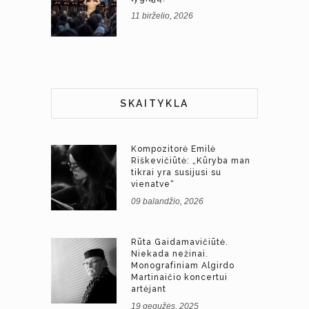
11 birželio, 2026
SKAITYKLA
Kompozitorė Emilė
Riškevičiūtė: „Kūryba man
tikrai yra susijusi su
vienatve“
09 balandžio, 2026
Rūta Gaidamavičiūtė.
Niekada nežinai.
Monografiniam Algirdo
Martinaičio koncertui
artėjant
19 gegužės, 2025