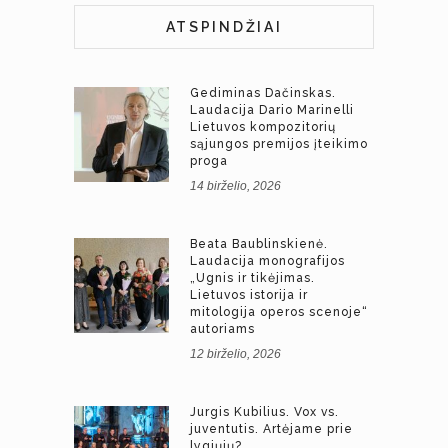
ATSPINDŽIAI
Gediminas Dačinskas.
Laudacija Dario Marinelli
Lietuvos kompozitorių
sąjungos premijos įteikimo
proga
14 birželio, 2026
Beata Baublinskienė.
Laudacija monografijos
„Ugnis ir tikėjimas.
Lietuvos istorija ir
mitologija operos scenoje“
autoriams
12 birželio, 2026
Jurgis Kubilius. Vox vs.
juventutis. Artėjame prie
lygiųjų?