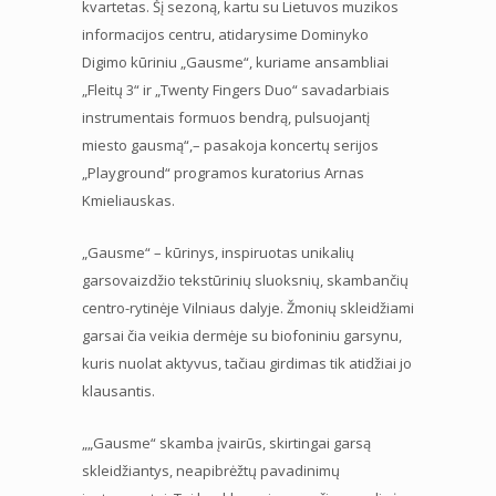
kvartetas. Šį sezoną, kartu su Lietuvos muzikos
informacijos centru, atidarysime Dominyko
Digimo kūriniu „Gausme“, kuriame ansambliai
„Fleitų 3“ ir „Twenty Fingers Duo“ savadarbiais
instrumentais formuos bendrą, pulsuojantį
miesto gausmą“,– pasakoja koncertų serijos
„Playground“ programos kuratorius Arnas
Kmieliauskas.
„Gausme“ – kūrinys, inspiruotas unikalių
garsovaizdžio tekstūrinių sluoksnių, skambančių
centro-rytinėje Vilniaus dalyje. Žmonių skleidžiami
garsai čia veikia dermėje su biofoniniu garsynu,
kuris nuolat aktyvus, tačiau girdimas tik atidžiai jo
klausantis.
„„Gausme“ skamba įvairūs, skirtingai garsą
skleidžiantys, neapibrėžtų pavadinimų