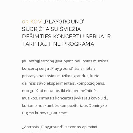
03 KOV
„PLAYGROUND“
SUGRĮŽTA SU ŠVIEŽIA
DEŠIMTIES KONCERTŲ SERIJA IR
TARPTAUTINE PROGRAMA
Jau antrąjį sezoną gyvuojanti naujosios muzikos
koncertų serija „Playground“ šiais metais
pristatys naujosios muzikos grandus, kurie
dalinsis savo eksperimentais, kompozicijomis,
nuo griežtai notuotos iki eksperime“ntinės
muzikos. Pirmasis koncertas įvyks jau kovo 3 d.,
kuriame nuskambės kompozitoriaus Dominyko
Digimo kūrinys „Gausme“.
„
Antrasis „Playground“ sezonas apimtimi