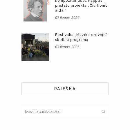
kompozitorius A. Papp’as
pristato projektą „Čiurlionio
aidai“
07 liepos, 2026
Festivalis „Muzika erdvėje“
skelbia programą
03 liepos, 2026
PAIEŠKA