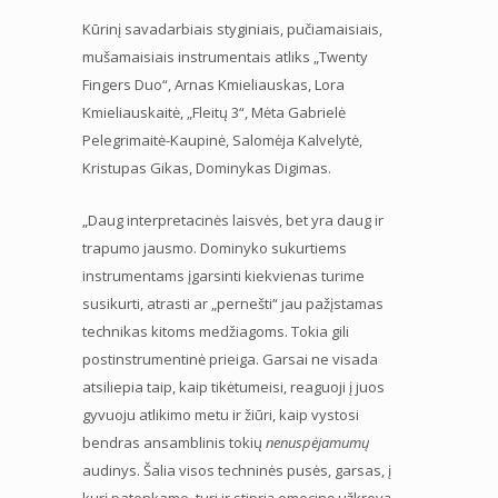
Kūrinį savadarbiais styginiais, pučiamaisiais,
mušamaisiais instrumentais atliks „Twenty
Fingers Duo“, Arnas Kmieliauskas, Lora
Kmieliauskaitė, „Fleitų 3“, Mėta Gabrielė
Pelegrimaitė-Kaupinė, Salomėja Kalvelytė,
Kristupas Gikas, Dominykas Digimas.
„Daug interpretacinės laisvės, bet yra daug ir
trapumo jausmo. Dominyko sukurtiems
instrumentams įgarsinti kiekvienas turime
susikurti, atrasti ar „pernešti“ jau pažįstamas
technikas kitoms medžiagoms. Tokia gili
postinstrumentinė prieiga. Garsai ne visada
atsiliepia taip, kaip tikėtumeisi, reaguoji į juos
gyvuoju atlikimo metu ir žiūri, kaip vystosi
bendras ansamblinis tokių
nenuspėjamumų
audinys. Šalia visos techninės pusės, garsas, į
kurį patenkame, turi ir stiprią emocinę užkrovą –