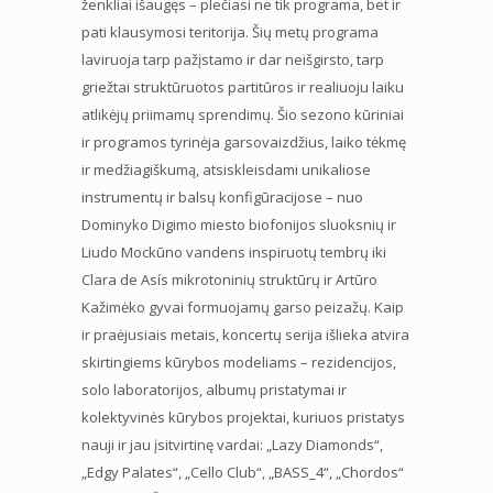
ženkliai išaugęs – plečiasi ne tik programa, bet ir
pati klausymosi teritorija. Šių metų programa
laviruoja tarp pažįstamo ir dar neišgirsto, tarp
griežtai struktūruotos partitūros ir realiuoju laiku
atlikėjų priimamų sprendimų. Šio sezono kūriniai
ir programos tyrinėja garsovaizdžius, laiko tėkmę
ir medžiagiškumą, atsiskleisdami unikaliose
instrumentų ir balsų konfigūracijose – nuo
Dominyko Digimo miesto biofonijos sluoksnių ir
Liudo Mockūno vandens inspiruotų tembrų iki
Clara de Asís mikrotoninių struktūrų ir Artūro
Kažimėko gyvai formuojamų garso peizažų. Kaip
ir praėjusiais metais, koncertų serija išlieka atvira
skirtingiems kūrybos modeliams – rezidencijos,
solo laboratorijos, albumų pristatymai ir
kolektyvinės kūrybos projektai, kuriuos pristatys
nauji ir jau įsitvirtinę vardai: „Lazy Diamonds“,
„Edgy Palates“, „Cello Club“, „BASS_4“, „Chordos“