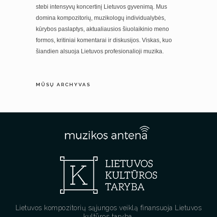
stebi intensyvų koncertinį Lietuvos gyvenimą. Mus
domina kompozitorių, muzikologų individualybės,
kūrybos paslaptys, aktualiausios šiuolaikinio meno
formos, kritiniai komentarai ir diskusijos. Viskas, kuo
šiandien alsuoja Lietuvos profesionalioji muzika.
MŪSŲ ARCHYVAS
Lietuvos kompozitorių sąjungos veiklą finansuoja Lietuvos
kultūros taryba.