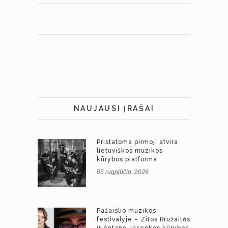
NAUJAUSI ĮRAŠAI
Pristatoma pirmoji atvira
lietuviškos muzikos
kūrybos platforma
05 rugpjūčio, 2026
Pažaislio muzikos
festivalyje – Zitos Bružaitės
ir Antano Jasenkos kūrybos