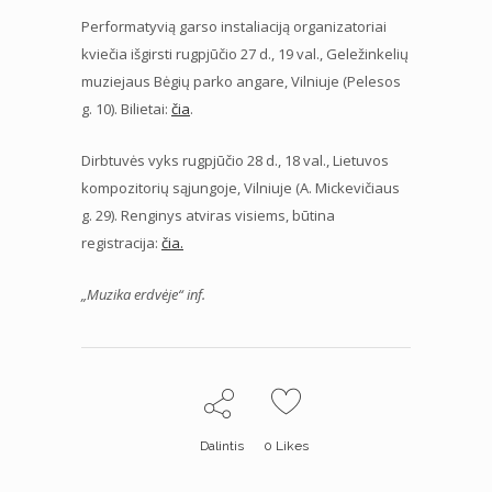
Performatyvią garso instaliaciją organizatoriai
kviečia išgirsti rugpjūčio 27 d., 19 val., Geležinkelių
muziejaus Bėgių parko angare, Vilniuje (Pelesos
g. 10). Bilietai:
čia
.
Dirbtuvės vyks rugpjūčio 28 d., 18 val., Lietuvos
kompozitorių sąjungoje, Vilniuje (A. Mickevičiaus
g. 29). Renginys atviras visiems, būtina
registracija:
čia.
„Muzika erdvėje“ inf.
Dalintis
0
Likes