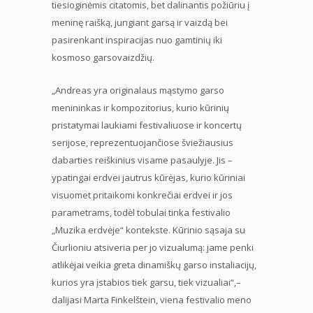
tiesioginėmis citatomis, bet dalinantis požiūriu į
meninę raišką, jungiant garsą ir vaizdą bei
pasirenkant inspiracijas nuo gamtinių iki
kosmoso garsovaizdžių.
„Andreas yra originalaus mąstymo garso
menininkas ir kompozitorius, kurio kūrinių
pristatymai laukiami festivaliuose ir koncertų
serijose, reprezentuojančiose šviežiausius
dabarties reiškinius visame pasaulyje. Jis –
ypatingai erdvei jautrus kūrėjas, kurio kūriniai
visuomet pritaikomi konkrečiai erdvei ir jos
parametrams, todėl tobulai tinka festivalio
„Muzika erdvėje“ kontekste. Kūrinio sąsaja su
Čiurlioniu atsiveria per jo vizualumą: jame penki
atlikėjai veikia greta dinamiškų garso instaliacijų,
kurios yra įstabios tiek garsu, tiek vizualiai“,–
dalijasi Marta Finkelštein, viena festivalio meno