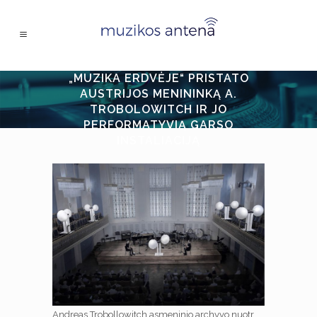
„MUZIKA ERDVĖJE“ PRISTATO
AUSTRIJOS MENININKĄ A.
TROBOLOWITCH IR JO
PERFORMATYVIĄ GARSO
INSTALIACIJĄ
Andreas Trobollowitch asmeninio archyvo nuotr.