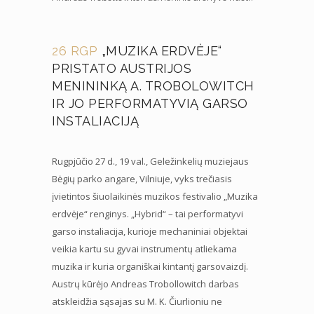
26 RGP
„MUZIKA ERDVĖJE“
PRISTATO AUSTRIJOS
MENININKĄ A. TROBOLOWITCH
IR JO PERFORMATYVIĄ GARSO
INSTALIACIJĄ
Rugpjūčio 27 d., 19 val., Geležinkelių muziejaus
Bėgių parko angare, Vilniuje, vyks trečiasis
įvietintos šiuolaikinės muzikos festivalio „Muzika
erdvėje“ renginys. „Hybrid“ – tai performatyvi
garso instaliacija, kurioje mechaniniai objektai
veikia kartu su gyvai instrumentų atliekama
muzika ir kuria organiškai kintantį garsovaizdį.
Austrų kūrėjo Andreas Trobollowitch darbas
atskleidžia sąsajas su M. K. Čiurlioniu ne