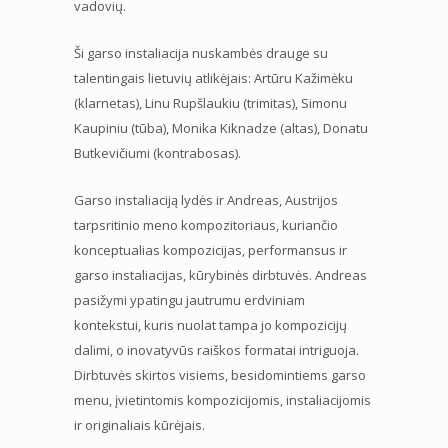
vadovių.
Ši garso instaliacija nuskambės drauge su
talentingais lietuvių atlikėjais: Artūru Kažimėku
(klarnetas), Linu Rupšlaukiu (trimitas), Simonu
Kaupiniu (tūba), Monika Kiknadze (altas), Donatu
Butkevičiumi (kontrabosas).
Garso instaliaciją lydės ir Andreas, Austrijos
tarpsritinio meno kompozitoriaus, kuriančio
konceptualias kompozicijas, performansus ir
garso instaliacijas, kūrybinės dirbtuvės. Andreas
pasižymi ypatingu jautrumu erdviniam
kontekstui, kuris nuolat tampa jo kompozicijų
dalimi, o inovatyvūs raiškos formatai intriguoja.
Dirbtuvės skirtos visiems, besidomintiems garso
menu, įvietintomis kompozicijomis, instaliacijomis
ir originaliais kūrėjais.