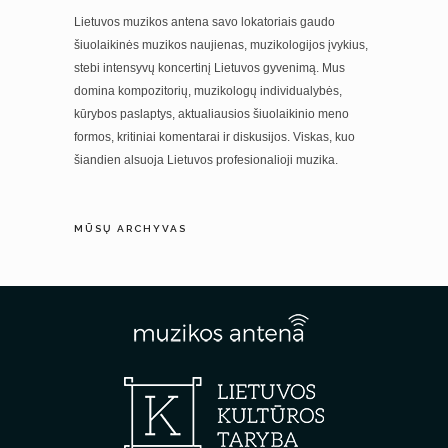
Lietuvos muzikos antena savo lokatoriais gaudo
šiuolaikinės muzikos naujienas, muzikologijos įvykius,
stebi intensyvų koncertinį Lietuvos gyvenimą. Mus
domina kompozitorių, muzikologų individualybės,
kūrybos paslaptys, aktualiausios šiuolaikinio meno
formos, kritiniai komentarai ir diskusijos. Viskas, kuo
šiandien alsuoja Lietuvos profesionalioji muzika.
MŪSŲ ARCHYVAS