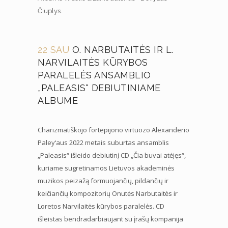
Čiuplys.
22 SAU
O. NARBUTAITĖS IR L.
NARVILAITĖS KŪRYBOS
PARALELĖS ANSAMBLIO
„PALEASIS“ DEBIUTINIAME
ALBUME
Charizmatiškojo fortepijono virtuozo Alexanderio
Paley‘aus 2022 metais suburtas ansamblis
„Paleasis“ išleido debiutinį CD „Čia buvai atėjęs“,
kuriame sugretinamos Lietuvos akademinės
muzikos peizažą formuojančių, pildančių ir
keičiančių kompozitorių Onutės Narbutaitės ir
Loretos Narvilaitės kūrybos paralelės. CD
išleistas bendradarbiaujant su įrašų kompanija