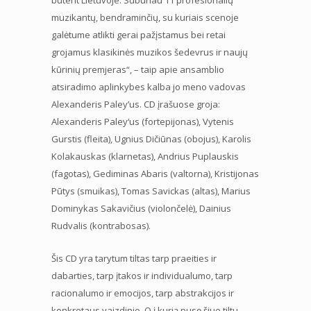
muzikantų, bendraminčių, su kuriais scenoje
galėtume atlikti gerai pažįstamus bei retai
grojamus klasikinės muzikos šedevrus ir naujų
kūrinių premjeras“, – taip apie ansamblio
atsiradimo aplinkybes kalba jo meno vadovas
Alexanderis Paleyʼus. CD įrašuose groja:
Alexanderis Paley‘us (fortepijonas), Vytenis
Gurstis (fleita), Ugnius Dičiūnas (obojus), Karolis
Kolakauskas (klarnetas), Andrius Puplauskis
(fagotas), Gediminas Abaris (valtorna), Kristijonas
Pūtys (smuikas), Tomas Savickas (altas), Marius
Dominykas Sakavičius (violončelė), Dainius
Rudvalis (kontrabosas).
Šis CD yra tarytum tiltas tarp praeities ir
dabarties, tarp įtakos ir individualumo, tarp
racionalumo ir emocijos, tarp abstrakcijos ir
konkretaus vaizdinio. O į kurią pusę šiuo tiltu