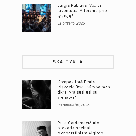
Jurgis Kubilius. Vox vs.
juventutis. Artėjame prie
lygiųjų?
11 birželio, 2026
SKAITYKLA
Kompozitorė Emilė
Riškevičiūtė: „Kūryba man
tikrai yra susijusi su
vienatve“
09 balandžio, 2026
Rūta Gaidamavičiūtė.
Niekada nežinai.
Monografiniam Algirdo