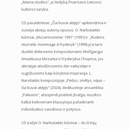
„Mama studios“, jo leidybą finansavo Lietuvos
kultūros taryba.
CD pavadinimas „Čia buvai atėjęs“ apibendrina ir
susieja abiejų autorių opusus. O. Narbutaitės
kūriniai „Mozartsommer 1991“ (1991) ir „Rudens
riturnelė. Hommage à Fryderyk“ (1999) yra tarsi
duoklė didiesiems kompozitoriams Wolfgangui
Amadeusui Mozartui ir Fryderykui Chopinui, jos
akiratyje atsidūrusiems dar vaikystėje ir
sugrįžusiems kaip kūrybinė inspiracija. L.
Narvilaitės kompozicijoje „Pėdos, smiltys, vėjas –
čia buvai atėjęs“ (2024), dedikuotoje ansambliui
„Paleasis“, atsispindi poetinė įžvalga, muzikos
kalba kiekvienam klausytojui pažadinanti
individualius vaizdinius ir potyrius.
CD įrašyti O. Narbutaitės kūriniai – du iš trijų