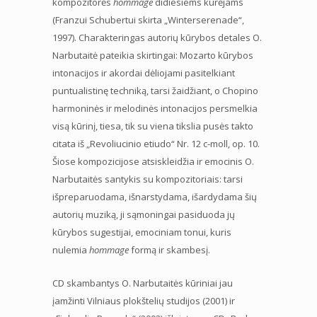
kompozitorės
hommage
didiesiems kūrėjams
(Franzui Schubertui skirta „Winterserenade“,
1997). Charakteringas autorių kūrybos detales O.
Narbutaitė pateikia skirtingai: Mozarto kūrybos
intonacijos ir akordai dėliojami pasitelkiant
puntualistinę techniką, tarsi žaidžiant, o Chopino
harmoninės ir melodinės intonacijos persmelkia
visą kūrinį, tiesa, tik su viena tikslia pusės takto
citata iš „Revoliucinio etiudo“ Nr. 12 c-moll, op. 10.
Šiose kompozicijose atsiskleidžia ir emocinis O.
Narbutaitės santykis su kompozitoriais: tarsi
išpreparuodama, išnarstydama, išardydama šių
autorių muziką, ji sąmoningai pasiduoda jų
kūrybos sugestijai, emociniam tonui, kuris
nulemia
hommage
formą ir skambesį.
CD skambantys O. Narbutaitės kūriniai jau
įamžinti Vilniaus plokštelių studijos (2001) ir