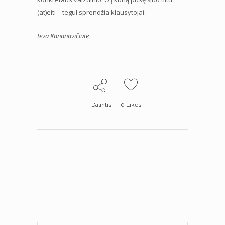
(at)eiti – tegul sprendžia klausytojai.
Ieva Kananavičiūtė
Dalintis
0
Likes