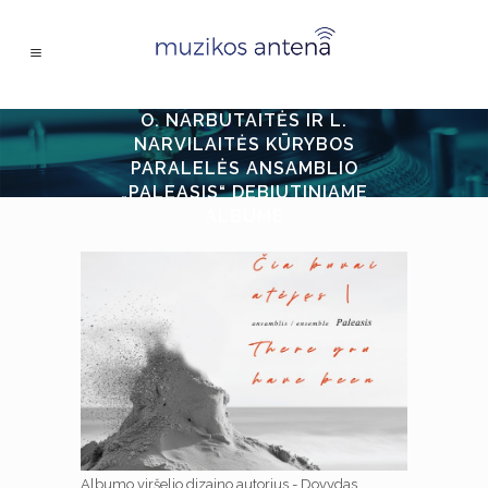
O. NARBUTAITĖS IR L.
NARVILAITĖS KŪRYBOS
PARALELĖS ANSAMBLIO
„PALEASIS“ DEBIUTINIAME
ALBUME
Albumo viršelio dizaino autorius - Dovydas