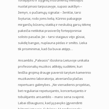
fortepijono ir styginių instrumentų melodijos
nuolat pinasi tarpusavyje, supasi aukštyn –
žemyn, o pučiamųjų signalai – ženklai, tarsi
švyturiai, rodo joms kelią. Kūrinio pabaigoje
mirgančių būsenų statiką ir neskubią garsų tėkmę
pakeičia netikėtai prasiveržę fortepijoniniai
solisto pasažai. Jie – tarsi staigaus vėjo gūsiai,
sukėlę bangas, nuplauna pėdas ir smiltis. Lieka
tik prisiminimai, kad čia buvai atėjęs…
Ansamblis „Paleasis“ išsiskiria Lietuvoje unikalia
profesionalių muzikos atlikėjų sudėtimi, kuri
leidžia grojimą drauge paversti tarytum kamerinio
muzikavimo laboratorija, atveriančia plačias
repertuaro galimybes. „Ne vienadienis projektas,
bet reguliariai repetuojantis, koncertuojantis ir
tobulėjantis ansamblis – mano sena svajonė.
Labai džiaugiuosi, kad ją pavyko įgyvendinti
būtent Lietuvoje. Subūriau 11 profesionalių