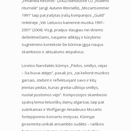
„Finlandia Records“ (2002) išleistuose CD „Rudens
riturnelė“ (angl.
Autumn Ritornello
), „Mozartsommer
1991“ taip pat įrašytas įrašų kompanijos „Guild“
rinktinėje „Vėl. Lietuvos kamerinė muzika 1991–
2001“ (2004). Visgi, praėjus daugiau nei dviems
dešimtmečiams, naujame atlikėjų ir kūrybinio
sugretinimo kontekste šie kūriniai įgyja naujus
skambesio ir aktualumo atspalvius.
Loretos Narvilaitės kūrinys „Pėdos, smiltys, vėjas
– čia buvai atėjęs“, pasak jos, „tai kelionė muzikos
garsais, stebint ir reflektuojant savo ir kitų
įmintas pėdas, kurias greitai užkloja smiltys,
nuolat pustomos vėjo“. Kompozicijos skambesio
spalvą lemia lietuviškų dainų atgarsiai, taip pat
sutinkamas ir Wolfgango Amadeuso Mozarto
fortepijoninio koncerto motyvas. Kūrinyje
įprasminta unikali ansamblio sudėtis – raiškios