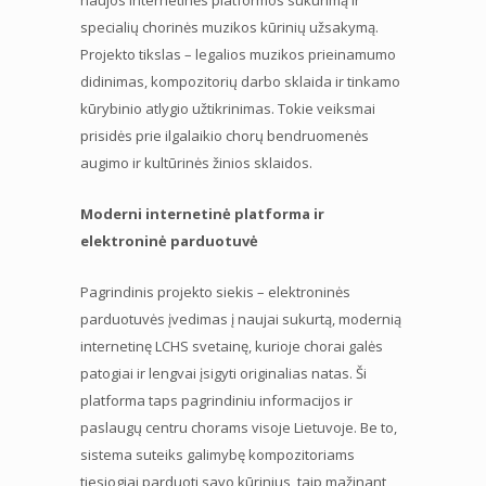
specialių chorinės muzikos kūrinių užsakymą.
Projekto tikslas – legalios muzikos prieinamumo
didinimas, kompozitorių darbo sklaida ir tinkamo
kūrybinio atlygio užtikrinimas. Tokie veiksmai
prisidės prie ilgalaikio chorų bendruomenės
augimo ir kultūrinės žinios sklaidos.
Moderni internetinė platforma ir
elektroninė parduotuvė
Pagrindinis projekto siekis – elektroninės
parduotuvės įvedimas į naujai sukurtą, modernią
internetinę LCHS svetainę, kurioje chorai galės
patogiai ir lengvai įsigyti originalias natas. Ši
platforma taps pagrindiniu informacijos ir
paslaugų centru chorams visoje Lietuvoje. Be to,
sistema suteiks galimybę kompozitoriams
tiesiogiai parduoti savo kūrinius, taip mažinant