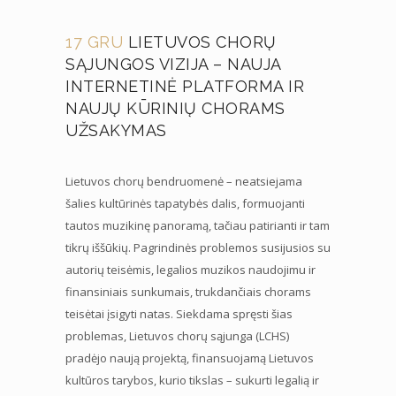
17 GRU
LIETUVOS CHORŲ
SĄJUNGOS VIZIJA – NAUJA
INTERNETINĖ PLATFORMA IR
NAUJŲ KŪRINIŲ CHORAMS
UŽSAKYMAS
Lietuvos chorų bendruomenė – neatsiejama
šalies kultūrinės tapatybės dalis, formuojanti
tautos muzikinę panoramą, tačiau patirianti ir tam
tikrų iššūkių. Pagrindinės problemos susijusios su
autorių teisėmis, legalios muzikos naudojimu ir
finansiniais sunkumais, trukdančiais chorams
teisėtai įsigyti natas. Siekdama spręsti šias
problemas, Lietuvos chorų sąjunga (LCHS)
pradėjo naują projektą, finansuojamą Lietuvos
kultūros tarybos, kurio tikslas – sukurti legalią ir