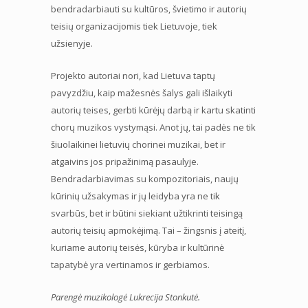
bendradarbiauti su kultūros, švietimo ir autorių
teisių organizacijomis tiek Lietuvoje, tiek
užsienyje.
Projekto autoriai nori, kad Lietuva taptų
pavyzdžiu, kaip mažesnės šalys gali išlaikyti
autorių teises, gerbti kūrėjų darbą ir kartu skatinti
chorų muzikos vystymąsi. Anot jų, tai padės ne tik
šiuolaikinei lietuvių chorinei muzikai, bet ir
atgaivins jos pripažinimą pasaulyje.
Bendradarbiavimas su kompozitoriais, naujų
kūrinių užsakymas ir jų leidyba yra ne tik
svarbūs, bet ir būtini siekiant užtikrinti teisingą
autorių teisių apmokėjimą. Tai – žingsnis į ateitį,
kuriame autorių teisės, kūryba ir kultūrinė
tapatybė yra vertinamos ir gerbiamos.
Parengė muzikologė Lukrecija Stonkutė.