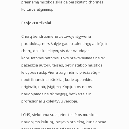
prieinamą muzikos sklaidą bei skatinti chorinės
kultūros atgimimą.
Projekto tikslai
Chorų bendruomenė Lietuvoje išgyvena
paradoksą: nors šalyje gausu talentingų atlikėjų ir
chorų, dalis kolektyvų vis dar naudojasi
kopijuotomis natomis. Toks praktikavimas ne tik
pažeidžia autorių teises, bet ir stabdo muzikos
leidybos raidą. Viena pagrindinių priežasčių –
riboti finansiniai ištekliai, kurie apsunkina
originalių natų įsigijimą. Kopijuotos natos
naudojamos ne tik mėgėjų, bet kartais ir
profesionalių kolektyvų veikloje.
LCHS, siekdama sustiprinti teisėtos muzikos
naudojimo kultūrą, inicijavo projektą, kuris apima
naujos internetinės platformos sukūrimą ir