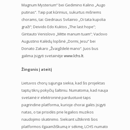
Magnum Mysterium“ bei Gedimino Kalino „Augo
putinas“. Taip pat kūrinius, sukurtus mišriems
chorams, tai: Giedriaus Svilainio „Oi tata kupolia
graži“; Deivido Edo Kuktos „The last hope“;
Gintauto Venislovo „Mitte manum tuam“; Vaclovo
Augustino Kalėdų lopšinė „Dormi, Jesu“ bei
Donato Zakaro „Žvaigždelė mano“. Juos bus
galima įsigyti svetainėje
www.lchs.lt
.
Žingsnis į ateitį
Lietuvos chorų sąjunga siekia, kad šis projektas
taptų tikrų pokyčių šaltiniu. Numatoma, kad nauja
svetainė ir elektroninė parduotuvė taps
pagrindine platforma, kurioje chorai galės įsigyti
natas, o tai prisidės prie legalios muzikos
naudojimo skatinimo. Siekiant užtikrinti šios
platformos ilgaamžiškumą ir sėkmę, LCHS numato