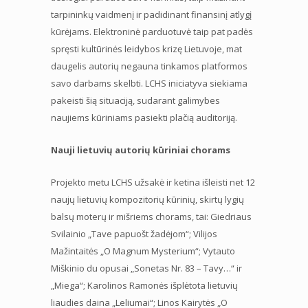
tarpininkų vaidmenį ir padidinant finansinį atlygį
kūrėjams. Elektroninė parduotuvė taip pat padės
spręsti kultūrinės leidybos krizę Lietuvoje, mat
daugelis autorių negauna tinkamos platformos
savo darbams skelbti. LCHS iniciatyva siekiama
pakeisti šią situaciją, sudarant galimybes
naujiems kūriniams pasiekti plačią auditoriją.
Nauji lietuvių autorių kūriniai chorams
Projekto metu LCHS užsakė ir ketina išleisti net 12
naujų lietuvių kompozitorių kūrinių, skirtų lygių
balsų moterų ir mišriems chorams, tai: Giedriaus
Svilainio „Tave papuošt žadėjom“; Vilijos
Mažintaitės „O Magnum Mysterium“; Vytauto
Miškinio du opusai „Sonetas Nr. 83 – Tavy…“ ir
„Miega“; Karolinos Ramonės išplėtota lietuvių
liaudies daina „Leliumai“; Linos Kairytės „O