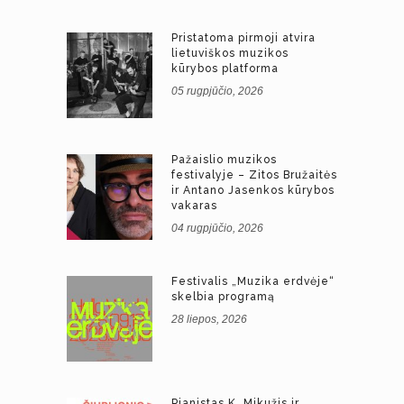
Pristatoma pirmoji atvira
lietuviškos muzikos
kūrybos platforma
05 rugpjūčio, 2026
Pažaislio muzikos
festivalyje – Zitos Bružaitės
ir Antano Jasenkos kūrybos
vakaras
04 rugpjūčio, 2026
Festivalis „Muzika erdvėje“
skelbia programą
28 liepos, 2026
Pianistas K. Mikužis ir