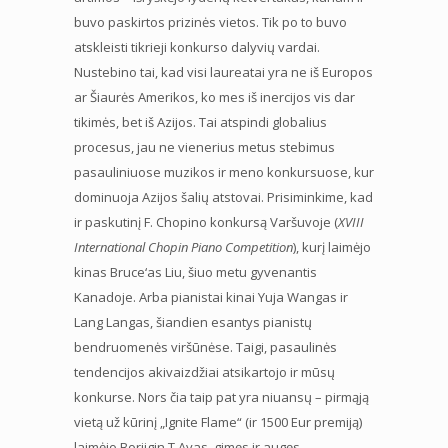
buvo paskirtos prizinės vietos. Tik po to buvo
atskleisti tikrieji konkurso dalyvių vardai.
Nustebino tai, kad visi laureatai yra ne iš Europos
ar Šiaurės Amerikos, ko mes iš inercijos vis dar
tikimės, bet iš Azijos. Tai atspindi globalius
procesus, jau ne vienerius metus stebimus
pasauliniuose muzikos ir meno konkursuose, kur
dominuoja Azijos šalių atstovai. Prisiminkime, kad
ir paskutinį F. Chopino konkursą Varšuvoje (
XVIII
International Chopin Piano Competition
), kurį laimėjo
kinas Bruce‘as Liu, šiuo metu gyvenantis
Kanadoje. Arba pianistai kinai Yuja Wangas ir
Lang Langas, šiandien esantys pianistų
bendruomenės viršūnėse. Taigi, pasaulinės
tendencijos akivaizdžiai atsikartojo ir mūsų
konkurse. Nors čia taip pat yra niuansų – pirmąją
vietą už kūrinį „Ignite Flame“ (ir 1500 Eur premiją)
laimėjo Borjigin T Ayas, gimęs ir augęs