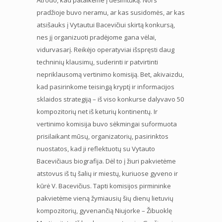
pradžioje buvo neramu, ar kas susidomės, ar kas
atsišauks į Vytautui Bacevičiui skirtą konkursą,
nes jį organizuoti pradėjome gana vėlai,
vidurvasarį. Reikėjo operatyviai išspręsti daug
techninių klausimų, suderinti ir patvirtinti
nepriklausomą vertinimo komisiją. Bet, akivaizdu,
kad pasirinkome teisingą kryptį ir informacijos
sklaidos strategiją – iš viso konkurse dalyvavo 50
kompozitorių net iš keturių kontinentų. Ir
vertinimo komisija buvo sėkmingai suformuota
prisilaikant mūsų, organizatorių, pasirinktos
nuostatos, kad ji reflektuotų su Vytauto
Bacevičiaus biografija. Dėl to į žiuri pakvietėme
atstovus iš tų šalių ir miestų, kuriuose gyveno ir
kūrė V. Bacevičius. Tapti komisijos pirmininke
pakvietėme vieną žymiausių šių dienų lietuvių
kompozitorių, gyvenančią Niujorke – Žibuoklę