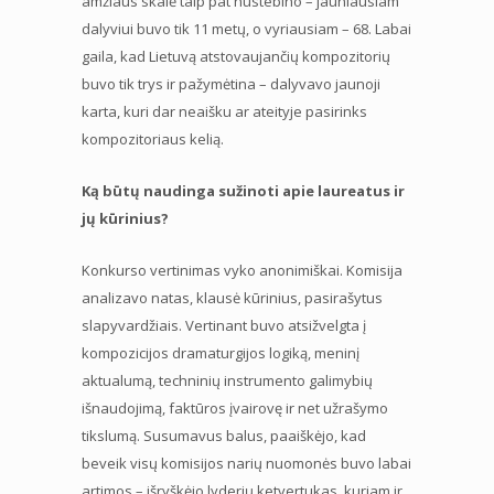
amžiaus skalė taip pat nustebino – jauniausiam
dalyviui buvo tik 11 metų, o vyriausiam – 68. Labai
gaila, kad Lietuvą atstovaujančių kompozitorių
buvo tik trys ir pažymėtina – dalyvavo jaunoji
karta, kuri dar neaišku ar ateityje pasirinks
kompozitoriaus kelią.
Ką būtų naudinga sužinoti apie laureatus ir
jų kūrinius?
Konkurso vertinimas vyko anonimiškai. Komisija
analizavo natas, klausė kūrinius, pasirašytus
slapyvardžiais. Vertinant buvo atsižvelgta į
kompozicijos dramaturgijos logiką, meninį
aktualumą, techninių instrumento galimybių
išnaudojimą, faktūros įvairovę ir net užrašymo
tikslumą. Susumavus balus, paaiškėjo, kad
beveik visų komisijos narių nuomonės buvo labai
artimos – išryškėjo lyderių ketvertukas, kuriam ir