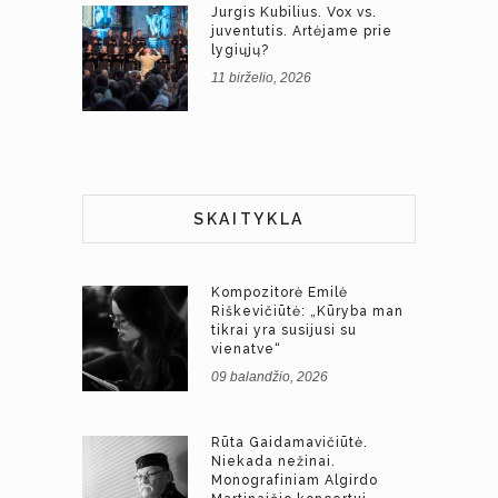
Jurgis Kubilius. Vox vs.
juventutis. Artėjame prie
lygiųjų?
11 birželio, 2026
SKAITYKLA
Kompozitorė Emilė
Riškevičiūtė: „Kūryba man
tikrai yra susijusi su
vienatve“
09 balandžio, 2026
Rūta Gaidamavičiūtė.
Niekada nežinai.
Monografiniam Algirdo