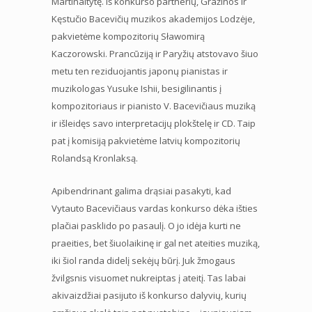
Martinaitytę. Iš konkurso partnerių, Gražinos ir
Kęstučio Bacevičių muzikos akademijos Lodzėje,
pakvietėme kompozitorių Sławomirą
Kaczorowski. Prancūziją ir Paryžių atstovavo šiuo
metu ten reziduojantis japonų pianistas ir
muzikologas Yusuke Ishii, besigilinantis į
kompozitoriaus ir pianisto V. Bacevičiaus muziką
ir išleidęs savo interpretacijų plokštelę ir CD. Taip
pat į komisiją pakvietėme latvių kompozitorių
Rolandsą Kronlaksą.
Apibendrinant galima drąsiai pasakyti, kad
Vytauto Bacevičiaus vardas konkurso dėka išties
plačiai pasklido po pasaulį. O jo idėja kurti ne
praeities, bet šiuolaikinę ir gal net ateities muziką,
iki šiol randa didelį sekėjų būrį. Juk žmogaus
žvilgsnis visuomet nukreiptas į ateitį. Tas labai
akivaizdžiai pasijuto iš konkurso dalyvių, kurių