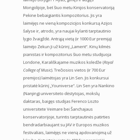
Mongolijoje, bet šiuo metu Kinijos konservatoriją
Pekine bebaigiantis kompozitorius. Jis yra
laimėjęs ne vieną kompozicijos konkursą Azijos
šalyse ir, atrodo, yra naujai kylanti tarptautinio
lygio žvaigždė. Antrąją vietą (ir 1000 Eur premiją)
laimėjo Zekun Ji už kūrinį „Lament“. Kinų kilmės
pianistas ir kompozitorius šiuo metu studijuoja
Londone, Karališkajame muzikos koledže (
Royal
College of Music
). Trečiosios vietos (ir 700 Eur
premijos) laimėtojas yra Lin Sen. Jis konkursui
pristatė kūrinį „Youniverse“. Lin Sen yra Nankino
(Nanjing) universiteto dėstytojas, mokslų
daktaras, baigęs studijas Ferenco Liszto
universitete Veimare bei Šanchajaus
konservatorijoje, turintis tarptautinės patirties
bendradarbiaujant su JAV ir Europos muzikos
festivaliais, laimėjęs ne vieną apdovanojimą už