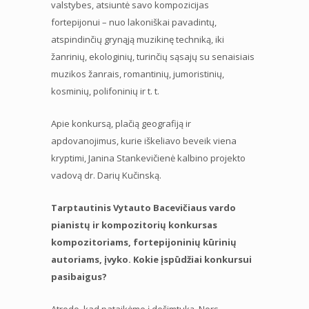
valstybes, atsiuntė savo kompozicijas
fortepijonui – nuo lakoniškai pavadintų,
atspindinčių grynąją muzikinę techniką, iki
žanrinių, ekologinių, turinčių sąsajų su senaisiais
muzikos žanrais, romantinių, jumoristinių,
kosminių, polifoninių ir t. t.
Apie konkursą, plačią geografiją ir
apdovanojimus, kurie iškeliavo beveik viena
kryptimi, Janina Stankevičienė kalbino projekto
vadovą dr. Darių Kučinską.
Tarptautinis Vytauto Bacevičiaus vardo
pianistų ir kompozitorių konkursas
kompozitoriams, fortepijoninių kūrinių
autoriams, įvyko. Kokie įspūdžiai konkursui
pasibaigus?
Atrodo, kad pataikėme į dešimtuką. Nors