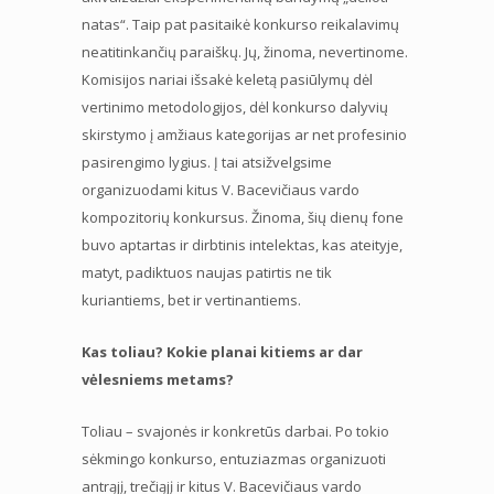
natas“. Taip pat pasitaikė konkurso reikalavimų
neatitinkančių paraiškų. Jų, žinoma, nevertinome.
Komisijos nariai išsakė keletą pasiūlymų dėl
vertinimo metodologijos, dėl konkurso dalyvių
skirstymo į amžiaus kategorijas ar net profesinio
pasirengimo lygius. Į tai atsižvelgsime
organizuodami kitus V. Bacevičiaus vardo
kompozitorių konkursus. Žinoma, šių dienų fone
buvo aptartas ir dirbtinis intelektas, kas ateityje,
matyt, padiktuos naujas patirtis ne tik
kuriantiems, bet ir vertinantiems.
Kas toliau? Kokie planai kitiems ar dar
vėlesniems metams?
Toliau – svajonės ir konkretūs darbai. Po tokio
sėkmingo konkurso, entuziazmas organizuoti
antrąjį, trečiąjį ir kitus V. Bacevičiaus vardo