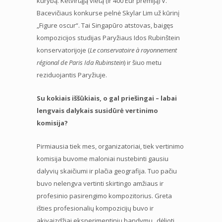
kūrybą. Ketvirtąją vietą (ir 400 Eur premiją) V.
Bacevičiaus konkurse pelnė Skylar Lim už kūrinį
„Figure oscur“. Tai Singapūro atstovas, baigęs
kompozicijos studijas Paryžiaus Idos Rubinštein
konservatorijoje (
Le conservatoire à rayonnement
régional de Paris Ida Rubinstein
) ir šiuo metu
reziduojantis Paryžiuje.
Su kokiais iššūkiais, o gal priešingai – labai
lengvais dalykais susidūrė vertinimo
komisija?
Pirmiausia tiek mes, organizatoriai, tiek vertinimo
komisija buvome maloniai nustebinti gausiu
dalyvių skaičiumi ir plačia geografija. Tuo pačiu
buvo nelengva vertinti skirtingo amžiaus ir
profesinio pasirengimo kompozitorius. Greta
išties profesionalių kompozicijų buvo ir
akivaizdžiai eksperimentinių bandymų „dėlioti