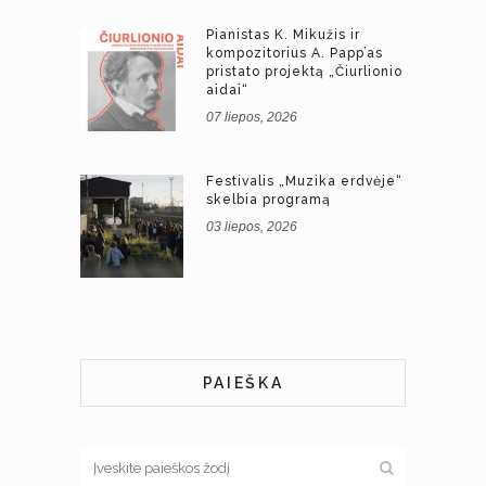
Pianistas K. Mikužis ir
kompozitorius A. Papp’as
pristato projektą „Čiurlionio
aidai“
07 liepos, 2026
Festivalis „Muzika erdvėje“
skelbia programą
03 liepos, 2026
PAIEŠKA