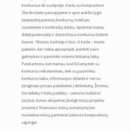
konkursus tik sustiprėjo. Kartu su kompozitore
Zita Bružaite pasvajojame ir apie aukšto lygio
tarptautinį pianistų konkursą, todėl jau
nuveikėme ir konkrečių darbų. Apskritai matau
didelį potencialą V. Bacevičiaus konkursui būtent
Kaune. Tikiuosi, kad taip ir bus. O kada – mums
patiems dar reikia apsispręsti, įvertinti savo
galimybes ir pasirinkti visiems tinkamą laiką.
Pasikartosiu, bet manau, kad šį kartą tiek su
konkurso reikalavimais, tiek su pasirinktu
konkurso laiku, informacijos sklaida ir net su
piniginiais prizais pataikėme į dešimtuką. Žinoma,
čia reikėtų ir kelių padėkų – Lietuvos kultūros
tarybai, kurios ekspertai įžvelgė mūsų projekto
prasmę ir finansavo mūsų sumanymą bei
nuolatinei mūsų partnerei Lietuvos kompozitorių
sąjungai.