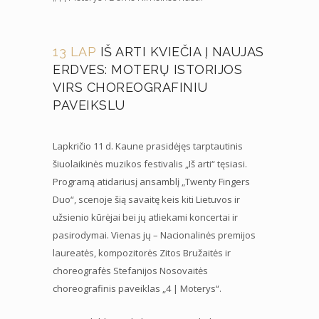
13 LAP
IŠ ARTI KVIEČIA Į NAUJAS
ERDVES: MOTERŲ ISTORIJOS
VIRS CHOREOGRAFINIU
PAVEIKSLU
Lapkričio 11 d. Kaune prasidėjęs tarptautinis
šiuolaikinės muzikos festivalis „Iš arti“ tęsiasi.
Programą atidariusį ansamblį „Twenty Fingers
Duo“, scenoje šią savaitę keis kiti Lietuvos ir
užsienio kūrėjai bei jų atliekami koncertai ir
pasirodymai. Vienas jų – Nacionalinės premijos
laureatės, kompozitorės Zitos Bružaitės ir
choreografės Stefanijos Nosovaitės
choreografinis paveiklas „4 | Moterys“.