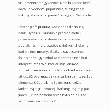
visuomeniniame gyvenime. Nors laikai pasikeitė,
kova už lyderystę, pripažinimą, teisingumą ir
išlikimą išlieka labai panaši“, – teigia S. Nosovaitė.
Choreografė priduria, kad vienas didžiausių
iššūkių lydėjusių kūrybinio proceso metu –
pusiausvyros tarp istorinio autentiškumo ir
šiuolaikinės interpretacijos paieškos. „Siekėme,
kad biblinės moterys išlaikytų savo istorines
šaknis, tačiau jų simbolika ir patirtis turėjo būti
interpretuotos taip, kad jaustųsi artimos
šiuolaikiniam žiūrovui. Todėl ir kalbant apie šokio
stilius, žiūrovai matys skirtingų žanrų sintezę. Bus
elementų iš šiuolaikinio šokio, kuris leidžia
lankstumą ir gilų emocinį išraiškingumą, taip pat
judesių, kurie primena archajiškus ritualus ar
simbolines šokio formas“.