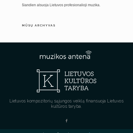
šiandien alsuoja Lietuvos profesionalioji muzika.
MŪSŲ ARCHYVAS
Lietuvos kompozitorių sąjungos veiklą finansuoja Lietuvos
kultūros taryba.