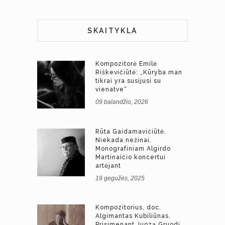
SKAITYKLA
Kompozitorė Emilė
Riškevičiūtė: „Kūryba man
tikrai yra susijusi su
vienatve“
09 balandžio, 2026
Rūta Gaidamavičiūtė.
Niekada nežinai.
Monografiniam Algirdo
Martinaičio koncertui
artėjant
19 gegužės, 2025
Kompozitorius, doc.
Algimantas Kubiliūnas.
Prisimenant Juozą Gruodį