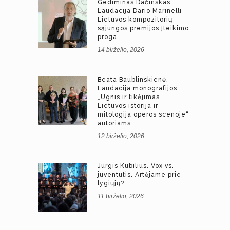
Gediminas Dačinskas.
Laudacija Dario Marinelli
Lietuvos kompozitorių
sąjungos premijos įteikimo
proga
14 birželio, 2026
Beata Baublinskienė.
Laudacija monografijos
„Ugnis ir tikėjimas.
Lietuvos istorija ir
mitologija operos scenoje“
autoriams
12 birželio, 2026
Jurgis Kubilius. Vox vs.
juventutis. Artėjame prie
lygiųjų?
11 birželio, 2026