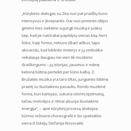
„Kūrybinis dialogas su Zita nuo pat pradžių buvo
intensyvus ir įkvepiantis. Dar nuo pirminės idėjos
gimimo mes siekėme sujungti muziką ir judesį
taip, kad jie natūraliai papildytų vienas kitą. Nors
šokis, kaip forma, nebuvo iškart aiškus, tapo
akivaizdu, kad biblinės moterys ir jų simbolika
reikalauja daugiau nei vien tik muzikinio
išraiškingumo – jų istorijas, jausmus ir vidinę
kelionę būtina perteikti per kūno kalbą. Z.
Bružaitės muzika yra tarsi tiltas, jungiantis biblinę
praeitį su šiuolaikiniu pasauliu. Rondo muzikinė
forma, kuri kartojasi, sukuria istorinį tęstinumą,
tačiau melodijos ir ritmai alsuoja šiuolaikine
energija“, – apie kūrybinį procesą atsiliepia
kūrinio režisierė-choreografė ir šio spektaklio
viena iš šokėjų Stefanija Nosovaitė.