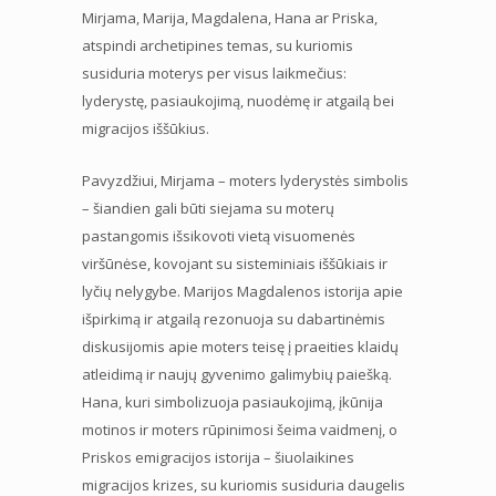
Mirjama, Marija, Magdalena, Hana ar Priska,
atspindi archetipines temas, su kuriomis
susiduria moterys per visus laikmečius:
lyderystę, pasiaukojimą, nuodėmę ir atgailą bei
migracijos iššūkius.
Pavyzdžiui, Mirjama – moters lyderystės simbolis
– šiandien gali būti siejama su moterų
pastangomis išsikovoti vietą visuomenės
viršūnėse, kovojant su sisteminiais iššūkiais ir
lyčių nelygybe. Marijos Magdalenos istorija apie
išpirkimą ir atgailą rezonuoja su dabartinėmis
diskusijomis apie moters teisę į praeities klaidų
atleidimą ir naujų gyvenimo galimybių paiešką.
Hana, kuri simbolizuoja pasiaukojimą, įkūnija
motinos ir moters rūpinimosi šeima vaidmenį, o
Priskos emigracijos istorija – šiuolaikines
migracijos krizes, su kuriomis susiduria daugelis