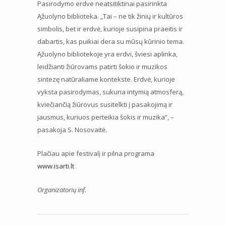
Pasirodymo erdve neatsitiktinai pasirinkta
Ąžuolyno biblioteka. „Tai – ne tik žinių ir kultūros
simbolis, bet ir erdvė, kurioje susipina praeitis ir
dabartis, kas puikiai dera su mūsų kūrinio tema.
Ąžuolyno bibliotekoje yra erdvi, šviesi aplinka,
leidžianti žiūrovams patirti šokio ir muzikos
sintezę natūraliame kontekste. Erdvė, kurioje
vyksta pasirodymas, sukuria intymią atmosferą,
kviečiančią žiūrovus susitelkti į pasakojimą ir
jausmus, kuriuos perteikia šokis ir muzika“, –
pasakoja S. Nosovaitė.
Plačiau apie festivalį ir pilna programa
www.isarti.lt
Organizatorių inf.