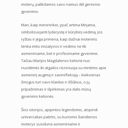
moterų, palikdamos savo namus dėl geresnio
gyvenimo.
Man, kaip menininkei, ypač artima Mirjama,
simbolizuojanti lyderystę ir kūrybinį vedimą. Jos
ryžtas ir jėga primena, kaip dažnai moterims
tenka imtis iniciatyvos ir vedimo ne tik
asmeniniame, bet ir profesiniame gyvenime.
Tačiau Marijos Magdalenos kelionė nuo
nuodėmės iki atgailos rezonuoja su mintimis apie
asmeninį augimą ir savirefleksiją – kiekvienas
žmogus turi savo klaidas ir iššūkius, o jų
pripažinimas ir išpirkimas yra dalis mūsų
gyvenimo kelionės.
Šios istorijos, apipintos legendomis, atspindi
universalias patirtis, su kuriomis šiandienos
moterys susiduria asmeniniame ir