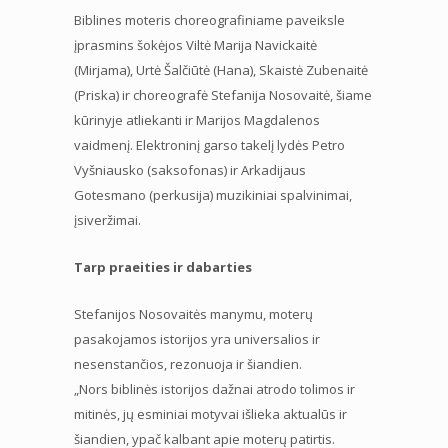
Biblines moteris choreografiniame paveiksle
įprasmins šokėjos Viltė Marija Navickaitė
(Mirjama), Urtė Šalčiūtė (Hana), Skaistė Zubenaitė
(Priska) ir choreografė Stefanija Nosovaitė, šiame
kūrinyje atliekanti ir Marijos Magdalenos
vaidmenį. Elektroninį garso takelį lydės Petro
Vyšniausko (saksofonas) ir Arkadijaus
Gotesmano (perkusija) muzikiniai spalvinimai,
įsiveržimai.
Tarp praeities ir dabarties
Stefanijos Nosovaitės manymu, moterų
pasakojamos istorijos yra universalios ir
nesenstančios, rezonuoja ir šiandien.
„Nors biblinės istorijos dažnai atrodo tolimos ir
mitinės, jų esminiai motyvai išlieka aktualūs ir
šiandien, ypač kalbant apie moterų patirtis.