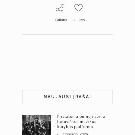
Dalintis
0
Likes
NAUJAUSI ĮRAŠAI
Pristatoma pirmoji atvira
lietuviškos muzikos
kūrybos platforma
05 rugpjūčio, 2026