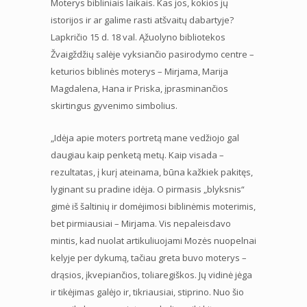
Moterys bibliniais laikais. Kas jos, kokios jų
istorijos ir ar galime rasti atšvaitų dabartyje?
Lapkričio 15 d. 18 val. Ąžuolyno bibliotekos
Žvaigždžių salėje vyksiančio pasirodymo centre –
keturios biblinės moterys – Mirjama, Marija
Magdalena, Hana ir Priska, įprasminančios
skirtingus gyvenimo simbolius.
„Idėja apie moters portretą mane vedžiojo gal
daugiau kaip penketą metų. Kaip visada –
rezultatas, į kurį ateinama, būna kažkiek pakitęs,
lyginant su pradine idėja. O pirmasis „blyksnis“
gimė iš šaltinių ir domėjimosi biblinėmis moterimis,
bet pirmiausiai – Mirjama. Vis nepaleisdavo
mintis, kad nuolat artikuliuojami Mozės nuopelnai
kelyje per dykumą, tačiau greta buvo moterys –
drąsios, įkvepiančios, toliaregiškos. Jų vidinė jėga
ir tikėjimas galėjo ir, tikriausiai, stiprino. Nuo šio