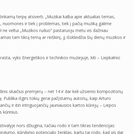
i tinkamą terpę atsiverti. „Muzikai kalba apie aktualias temas,
 nuomones ir tiek į problemas, tiek į pačią muziką galime
odėl ne veltui „Muzikos ruduo“ pastaruoju metu vis dažniau
mas tam tikrą temą ar reiškinį, jį išskleidžia šių dienų muzikos ir
įprasta, vyks Energetikos ir technikos muziejuje, kiti – Liepkalnio
nis skaičius premjerų – net 14 ir dar keli užsienio kompozitorių
ą. Publika išgirs tokių gerai pažįstamų autorių, kaip Arturo
nčių ir itin intriguojančių jauniausios kartos kūrėjų – Liepos
 kūrinius.
stivalyje nors džiugina, tačiau rodo ir tam tikras tendencijas:
ngumo, kūrybinio potencialo ženklas, kartu tai rodo, kad vis dar