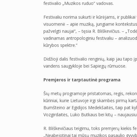
festivalio „Muzikos ruduo“ vadovas.
Festivaliu norima sukurti ir kūrėjams, ir publika
visuomenė – apie muziką, jungiame kontekstus,
pažvelgti naujai“, – tęsia R. Bliškevičius. – „T
vadinamas antropologiniu festivaliu – analizuoda
kūrybos spektre.“
Didžioji dalis festivalio renginių, kaip jau tapo 
vandens saugykloje bei Sapiegų rūmuose.
Premjeros ir tarptautinė programa
Šių metų programoje pristatomas, regis, rekordi
kūriniai, kurie Lietuvoje irgi skambės pirmą kart
Bumšteino ar Egidijos Medekšaitės, taip pat kyla
Vozgirdaitės, Luko Butkaus bei kitų – naujausius
R. Bliškevičiaus teigimu, toks premjerų kiekis fe
„Neabejotinai tai mūsų muzikos pasaulio gyvybi