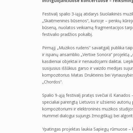
Intriguojančiuose koncertuose – reikšmi
Festivalį spalio 3-iąją atidarys šiuolaikinės m
„Skaitmeninės būsenos“, kurioje – penkių kūrė
būseną, nuolatos veikiamą fragmentacijos tarp r
festivalio pradžios pokalbį.
Pirmąjį „Muzikos rudens“ savaitgalį publika tai
ir ispanų ansamblio „Vertixe Sonora“ projektą 
kasdieniai objektai ir nenaudojami daiktai. Lie
susijusius iššūkius garso ir vaizdo medijas su
kompozitorius Matas Drukteinis bei Vyriausybės
„Chordos“.
Spalio 9-ąją festivalį pratęs svečiai iš Kanados
specialiai parengtą Lietuvos ir užsienio autor
kompozitoriumi ir elektroninės muzikos studij
Hummel dialogui sujungs žmogiškąjį bei algorit
Ypatingas projektas laukia Sapiegų rūmuose – k