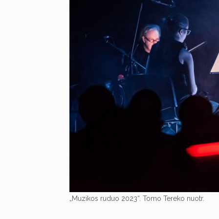
„Muzikos ruduo 2023“. Tomo Tereko nuotr.