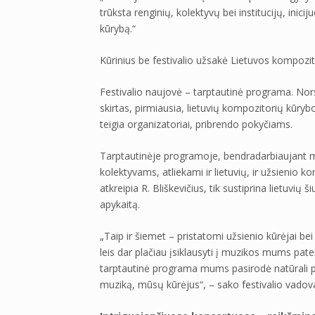
trūksta renginių, kolektyvų bei institucijų, inic
kūrybą.“
Kūrinius be festivalio užsakė Lietuvos kompozit
Festivalio naujovė – tarptautinė programa. No
skirtas, pirmiausia, lietuvių kompozitorių kūrybos
teigia organizatoriai, pribrendo pokyčiams.
Tarptautinėje programoje, bendradarbiaujant mūs
kolektyvams, atliekami ir lietuvių, ir užsienio
atkreipia R. Bliškevičius, tik sustiprina lietuvių 
apykaitą.
„Taip ir šiemet – pristatomi užsienio kūrėjai bei
leis dar plačiau įsiklausyti į muzikos mums pat
tarptautinė programa mums pasirodė natūrali plė
muziką, mūsų kūrėjus“, – sako festivalio vadov