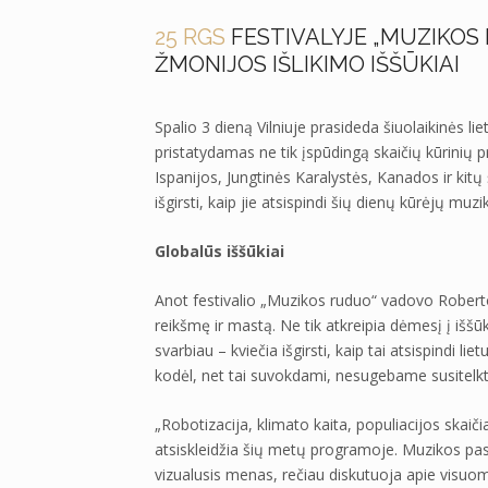
25 RGS
FESTIVALYJE „MUZIKOS
ŽMONIJOS IŠLIKIMO IŠŠŪKIAI
Spalio 3 dieną Vilniuje prasideda šiuolaikinės li
pristatydamas ne tik įspūdingą skaičių kūrinių p
Ispanijos, Jungtinės Karalystės, Kanados ir kitų ša
išgirsti, kaip jie atsispindi šių dienų kūrėjų muzi
Globalūs iššūkiai
Anot festivalio „Muzikos ruduo“ vadovo Robert
reikšmę ir mastą. Ne tik atkreipia dėmesį į iššūki
svarbiau – kviečia išgirsti, kaip tai atsispindi l
kodėl, net tai suvokdami, nesugebame susitelkti
„Robotizacija, klimato kaita, populiacijos skaičia
atsiskleidžia šių metų programoje. Muzikos pasau
vizualusis menas, rečiau diskutuoja apie visuom