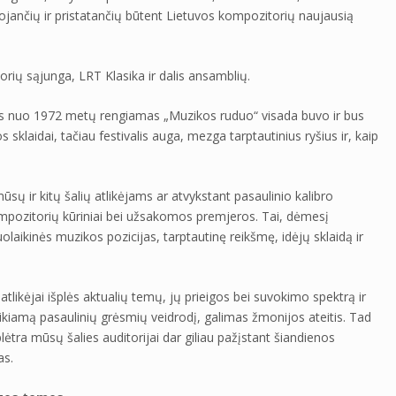
ijuojančių ir pristatančių būtent Lietuvos kompozitorių naujausią
orių sąjunga, LRT Klasika ir dalis ansamblių.
rs nuo 1972 metų rengiamas „Muzikos ruduo“ visada buvo ir bus
 sklaidai, tačiau festivalis auga, mezga tarptautinius ryšius ir, kaip
ų ir kitų šalių atlikėjams ar atvykstant pasaulinio kalibro
 kompozitorių kūriniai bei užsakomos premjeros. Tai, dėmesį
šiuolaikinės muzikos pozicijas, tarptautinę reikšmę, idėjų sklaidą ir
 atlikėjai išplės aktualių temų, jų prieigos bei suvokimo spektrą ir
eikiamą pasaulinių grėsmių veidrodį, galimas žmonijos ateitis. Tad
tra mūsų šalies auditorijai dar giliau pažįstant šiandienos
as.