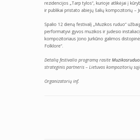
rezidencijos „Tarp tylos“, kurioje atlikėjai į k
ir publikai pristato abiejų šalių kompozitorių –
Spalio 12 dieną festivalį „Muzikos ruduo“ užba
performatyvi gyvos muzikos ir judesio instaliaci
kompozitoriaus Jono Jurkūno galimos distopinės 
Folklore“.
Detalią festivalio programą rasite
Muzikosruduo.
strateginis partneris – Lietuvos kompozitorių sąj
Organizatorių inf.