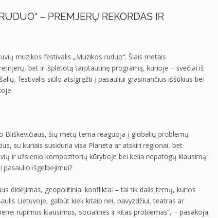
 RUDUO“ – PREMJERŲ REKORDAS IR
etuvių muzikos festivalis „Muzikos ruduo“. Šiais metais
remjerų, bet ir išplėtotą tarptautinę programą, kurioje – svečiai iš
lių, festivalis siūlo atsigręžti į pasauliui grasinančius iššūkius bei
koje.
o Bliškevičiaus, šių metų tema reaguoja į globalių problemų
us, su kuriais susiduria visa Planeta ar atskiri regionai, bet
ietuvių ir užsienio kompozitorių kūryboje bei kelia nepatogų klausimą:
 pasaulio išgelbėjimui?
us didėjimas, geopolitiniai konfliktai – tai tik dalis temų, kurios
lis Lietuvoje, galbūt kiek kitaip nei, pavyzdžiui, teatras ar
enei rūpimus klausimus, socialines ir kitas problemas“, – pasakoja