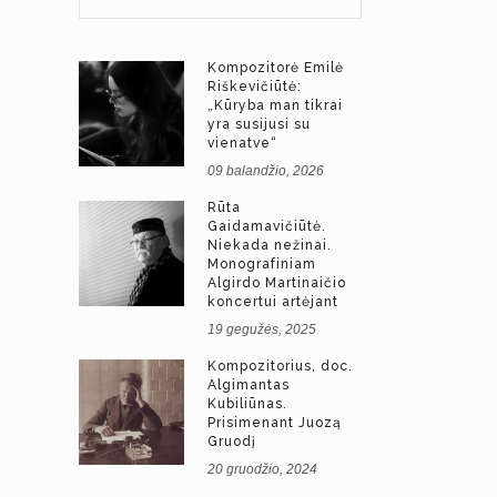
Kompozitorė Emilė
Riškevičiūtė:
„Kūryba man tikrai
yra susijusi su
vienatve“
09 balandžio, 2026
Rūta
Gaidamavičiūtė.
Niekada nežinai.
Monografiniam
Algirdo Martinaičio
koncertui artėjant
19 gegužės, 2025
Kompozitorius, doc.
Algimantas
Kubiliūnas.
Prisimenant Juozą
Gruodį
20 gruodžio, 2024