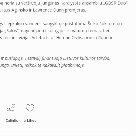
ūrybą neria su veržliuoju Jungtinės Karalystės ansambliu „GBSR Duo“
 Juliaus Aglinsko ir Lawrence Dunn premjeras.
igs Liepkalnio vandens saugykloje pristatoma Šeiko šokio teatro
ja „Salos“, nagrinėjanti ekologijos ir tvarumo temas, bei
ateities vizija „Artefacts of Human Civilisation in Robotic
lt
puslapyje. Festivalį finansuoja Lietuvos kultūros taryba,
unga. Bilietų ieškokite
Kakava.lt
platformoje.
Dalintis
0
Likes