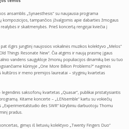
ngos temos
uzikos ansamblis „Synaesthesis“ su naujausia programa
jų kompozicijos, tampančios įžvalgomis apie dabarties žmogaus
ealybės ir skaitmenybės. Prieš koncertą rengėjai kviečia į
p pat išgirs jungtinį naujosios vokalinės muzikos kolektyvo „Melos“
„Old Things Resonate New“. Čia atgims ir naują prasmę įgaus
pkalnio vandens saugykloje žmonių populiacijos dinamiką bei su tuo
jungsiančiame kūrinyje „One More Billion Problems?“ nagrinės
 kultūros ir meno premijos laureatai – styginių kvartetas
 – legendinis saksofonų kvartetas „Quasar“, publikai pristatysiantis
ių programą. Kitame koncerte – „LENsemble“ kartu su vokiečių
os „Experimentalstudio des SWR“ kūrybiniu darbuotoju Thomu
minį pradus.
oncertas, gimęs iš lietuvių kolektyvo „Twenty Fingers Duo“