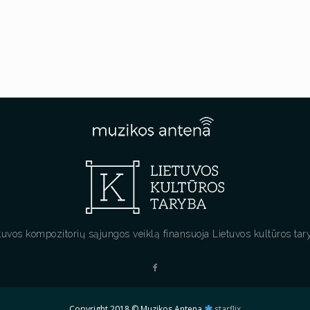
tuvos kompozitorių sąjungos veiklą finansuoja Lietuvos kultūros tar
Copyright 2018 © Muzikos Antena
starflix