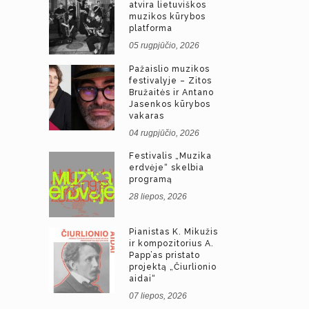
atvira lietuviškos
muzikos kūrybos
platforma
05 rugpjūčio, 2026
Pažaislio muzikos
festivalyje – Zitos
Bružaitės ir Antano
Jasenkos kūrybos
vakaras
04 rugpjūčio, 2026
Festivalis „Muzika
erdvėje“ skelbia
programą
28 liepos, 2026
Pianistas K. Mikužis
ir kompozitorius A.
Papp’as pristato
projektą „Čiurlionio
aidai“
07 liepos, 2026