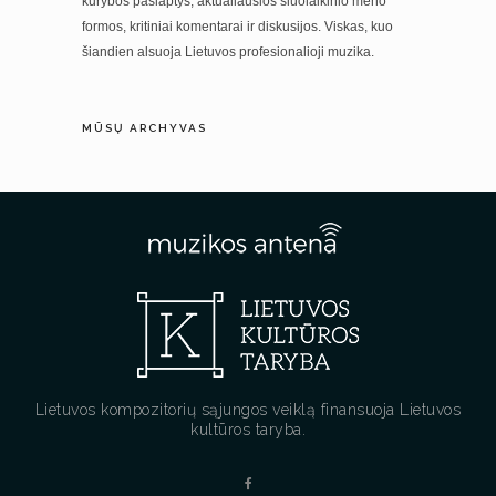
kūrybos paslaptys, aktualiausios šiuolaikinio meno
formos, kritiniai komentarai ir diskusijos. Viskas, kuo
šiandien alsuoja Lietuvos profesionalioji muzika.
MŪSŲ ARCHYVAS
Lietuvos kompozitorių sąjungos veiklą finansuoja Lietuvos
kultūros taryba.