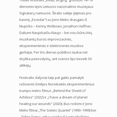
dienomis tęsis Lietuvos nacionalinio muziejaus
Signatarų namuose. Štralio salėje (įėjimas pro
kavinę „Escedar“) su Jono Meko draugais iš
Niujorko – Kenny Wollesen, Jonathon Haffner,
Daliumi Naujokaičiu-Naujo – bei visu būriu kitų
muzikantų bursis improvizacinės,
eksperimentinės ir elektroninės muzikos
gerbėjai. Per tris dienas publikos laukia net
dvylika pasirodymų, ant scenos lips beveik 50
atlikėjų.
Festivalio dalyviai taip pat galės pamatyti
režisierės Emilijos Noreikaitės eksperimentinius
trumpo metro filmus „Behind the Shield of
Achiless“ (2022) ir „I have a dream of planet
healing our wounds“ (2020). Bus rodomi ir Jono
Meko filmai „The Sixties Quartet“ (1990–1999) bei
„Zefiro Torna, arba vaizdai iš Jurgio Mačiūno