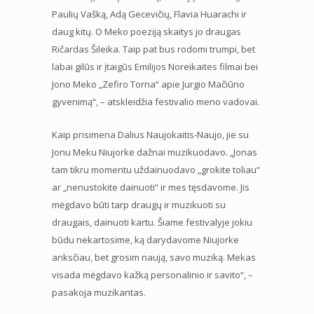
Paulių Vašką, Adą Gecevičių, Flavia Huarachi ir
daug kitų. O Meko poeziją skaitys jo draugas
Ričardas Šileika. Taip pat bus rodomi trumpi, bet
labai gilūs ir įtaigūs Emilijos Noreikaites filmai bei
Jono Meko „Zefiro Torna“ apie Jurgio Mačiūno
gyvenimą“, – atskleidžia festivalio meno vadovai.
Kaip prisimena Dalius Naujokaitis-Naujo, jie su
Jonu Meku Niujorke dažnai muzikuodavo. „Jonas
tam tikru momentu uždainuodavo „grokite toliau“
ar „nenustokite dainuoti“ ir mes tęsdavome. Jis
mėgdavo būti tarp draugų ir muzikuoti su
draugais, dainuoti kartu. Šiame festivalyje jokiu
būdu nekartosime, ką darydavome Niujorke
anksčiau, bet grosim naują, savo muziką. Mekas
visada mėgdavo kažką personalinio ir savito“, –
pasakoja muzikantas.