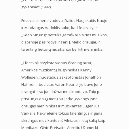
gyvenimo“ (1992).
Festivalio meno vadovai Dalius Naujokaitis-Naujo
ir Mindaugas Vadoklis sako, kad festivalyje
„Keep Singing“ netrūks garsiškai įvairios muzikos,
o scenoje pasirodys ir seni J. Meko draugai, ir
talentingi lietuvių muzikantai bei kiti menininkai.
„Į festivalį atvyksta vienas išradingiausių
Amerikos muzikantų būgnininkas Kenny
Wollesen, nuostabus saksofonistas Jonathon
Haffner ir bosistas Aaron Keane. Jie buvo Jono
draugai ir su juo dažnai muzikuodavo. Taip pat
prisijungs daug metų Niujorke gyvenęs Jono
draugas menininkas ir muzikantas Eugenijus
Varkalis. Pakvietėme tokius talentingus ir gana
skirtingus muzikantus iš Vilniaus ir kitų šalių kaip
Monikazę, Gintę Preisaitę, Aurelijų Užameckį,