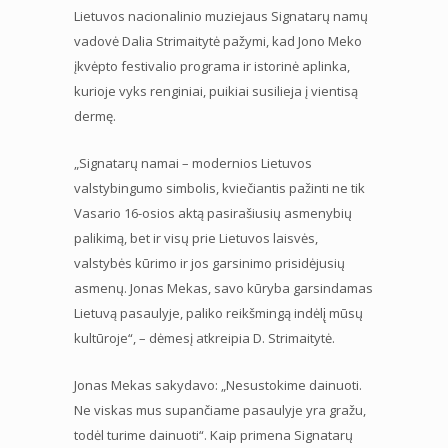
Lietuvos nacionalinio muziejaus Signatarų namų
vadovė Dalia Strimaitytė pažymi, kad Jono Meko
įkvėpto festivalio programa ir istorinė aplinka,
kurioje vyks renginiai, puikiai susilieja į vientisą
dermę.
„Signatarų namai – modernios Lietuvos
valstybingumo simbolis, kviečiantis pažinti ne tik
Vasario 16-osios aktą pasirašiusių asmenybių
palikimą, bet ir visų prie Lietuvos laisvės,
valstybės kūrimo ir jos garsinimo prisidėjusių
asmenų. Jonas Mekas, savo kūryba garsindamas
Lietuvą pasaulyje, paliko reikšmingą indėlį̨ mūsų
kultūroje“, – dėmesį atkreipia D. Strimaitytė.
Jonas Mekas sakydavo: „Nesustokime dainuoti.
Ne viskas mus supančiame pasaulyje yra gražu,
todėl turime dainuoti“. Kaip primena Signatarų