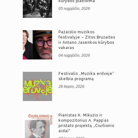
kūrybos platforma
05 rugpjūčio, 2026
Pažaislio muzikos
festivalyje – Zitos Bružaitės
ir Antano Jasenkos kūrybos
vakaras
04 rugpjūčio, 2026
Festivalis „Muzika erdvėje“
skelbia programą
28 liepos, 2026
Pianistas K. Mikužis ir
kompozitorius A. Papp’as
pristato projektą „Čiurlionio
aidai“