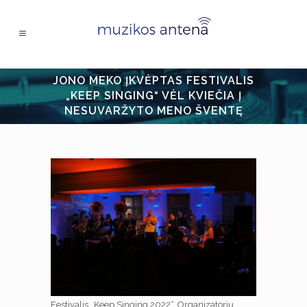
JONO MEKO ĮKVĖPTAS FESTIVALIS
„KEEP SINGING“ VĖL KVIEČIA Į
NESUVARŽYTO MENO ŠVENTĘ
Festivalis „Keep Singing 2022“. Organizatorių