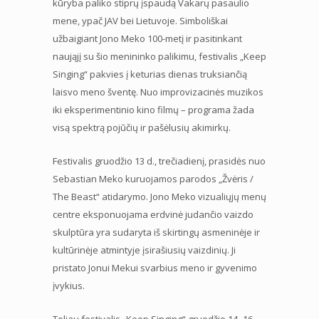
kūryba paliko stiprų įspaudą Vakarų pasaulio
mene, ypač JAV bei Lietuvoje. Simboliškai
užbaigiant Jono Meko 100-metį ir pasitinkant
naująjį su šio menininko palikimu, festivalis „Keep
Singing“ pakvies į keturias dienas truksiančią
laisvo meno šventę. Nuo improvizacinės muzikos
iki eksperimentinio kino filmų – programa žada
visą spektrą pojūčių ir pašėlusių akimirkų.
Festivalis gruodžio 13 d., trečiadienį, prasidės nuo
Sebastian Meko kuruojamos parodos „Žvėris /
The Beast“ atidarymo. Jono Meko vizualiųjų menų
centre eksponuojama erdvinė judančio vaizdo
skulptūra yra sudaryta iš skirtingų asmeninėje ir
kultūrinėje atmintyje įsirašiusių vaizdinių. Ji
pristato Jonui Mekui svarbius meno ir gyvenimo
įvykius.
Toliau festivalis „Keep Singing“ gruodžio 14–16