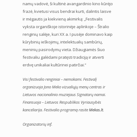
namų vadovė, ši kultinė avangardinio kino kūrėjo
frazė, kvietusi visus bendrai kurti, dalintis laisve
ir mėgautis ja kiekvieną akimirką: „Festivalis
vyksta organiškoje istorinėje aplinkoje – Štralio
renginių salėje, kuri XX a. I pusėje dominavo kaip
kūrybinių ieškojimų, intelektualių sambūrių,
meninių pasirodymų vieta. Džiaugiamės šiuo
festivaliu galėdami pratęsti tradiciją ir atverti
erdvę unikaliai kultūrinei patirčiai.“
Visi festivalio renginiai – nemokami. Festivalį
organizuoja Jono Meko vizualiųjų menų centras ir
Lietuvos nacionalinio muziejaus Signatarų namai.
Finansuoja – Lietuvos Respublikos Vyriausybės
kanceliarija. Festivalio programą rasite
Mekas.lt
.
Organizatorių inf.