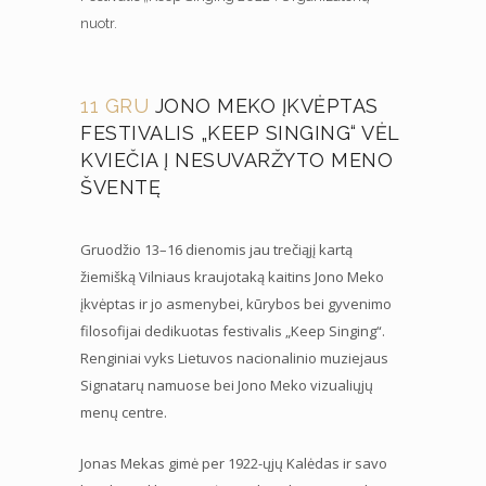
nuotr.
11 GRU
JONO MEKO ĮKVĖPTAS
FESTIVALIS „KEEP SINGING“ VĖL
KVIEČIA Į NESUVARŽYTO MENO
ŠVENTĘ
Gruodžio 13–16 dienomis jau trečiąjį kartą
žiemišką Vilniaus kraujotaką kaitins Jono Meko
įkvėptas ir jo asmenybei, kūrybos bei gyvenimo
filosofijai dedikuotas festivalis „Keep Singing“.
Renginiai vyks Lietuvos nacionalinio muziejaus
Signatarų namuose bei Jono Meko vizualiųjų
menų centre.
Jonas Mekas gimė per 1922-ųjų Kalėdas ir savo