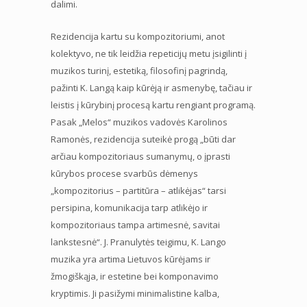
dalimi.
Rezidencija kartu su kompozitoriumi, anot
kolektyvo, ne tik leidžia repeticijų metu įsigilinti į
muzikos turinį, estetiką, filosofinį pagrindą,
pažinti K. Langą kaip kūrėją ir asmenybę, tačiau ir
leistis į kūrybinį procesą kartu rengiant programą.
Pasak „Melos“ muzikos vadovės Karolinos
Ramonės, rezidencija suteikė progą „būti dar
arčiau kompozitoriaus sumanymų, o įprasti
kūrybos procese svarbūs dėmenys
„kompozitorius – partitūra – atlikėjas“ tarsi
persipina, komunikacija tarp atlikėjo ir
kompozitoriaus tampa artimesnė, savitai
lankstesnė“. J. Pranulytės teigimu, K. Lango
muzika yra artima Lietuvos kūrėjams ir
žmogiškąja, ir estetine bei komponavimo
kryptimis. Ji pasižymi minimalistine kalba,