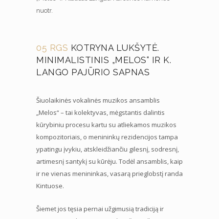
nuotr.
05 RGS
KOTRYNA LUKŠYTĖ.
MINIMALISTINIS „MELOS“ IR K.
LANGO PAJŪRIO SAPNAS
Šiuolaikinės vokalinės muzikos ansamblis
„Melos“ – tai kolektyvas, mėgstantis dalintis
kūrybiniu procesu kartu su atliekamos muzikos
kompozitoriais, o menininkų rezidencijos tampa
ypatingu įvykiu, atskleidžiančiu gilesnį, sodresnį,
artimesnį santykį su kūrėju. Todėl ansamblis, kaip
ir ne vienas menininkas, vasarą prieglobstį randa
Kintuose.
Šiemet jos tęsia pernai užgimusią tradiciją ir