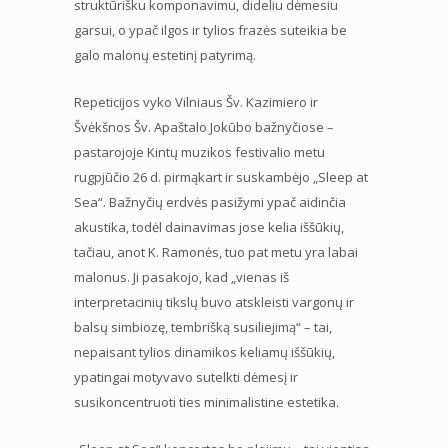
struktūrišku komponavimu, dideliu dėmesiu
garsui, o ypač ilgos ir tylios frazės suteikia be
galo malonų estetinį patyrimą.
Repeticijos vyko Vilniaus Šv. Kazimiero ir
Švėkšnos Šv. Apaštalo Jokūbo bažnyčiose –
pastarojoje Kintų muzikos festivalio metu
rugpjūčio 26 d. pirmąkart ir suskambėjo „Sleep at
Sea“. Bažnyčių erdvės pasižymi ypač aidinčia
akustika, todėl dainavimas jose kelia iššūkių,
tačiau, anot K. Ramonės, tuo pat metu yra labai
malonus. Ji pasakojo, kad „vienas iš
interpretacinių tikslų buvo atskleisti vargonų ir
balsų simbiozę, tembrišką susiliejimą“ – tai,
nepaisant tylios dinamikos keliamų iššūkių,
ypatingai motyvavo sutelkti dėmesį ir
susikoncentruoti ties minimalistine estetika.