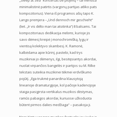
„Sleep at Sea“ koncertas be plojimų – tai vientisa
minimalistinė patirtis (vargonų partijas atliko pats
kompozitorius). Viena iš programos ašių tapo K.
Lango premjera –„Und dennoch mir geschieht“
(liet. „Ir vis dėlto man tai atsitinka“) 8 balsams. Tai
kompozitoriaus dedikacija
meloms
, kurioje jis
savo dėmesį kreipė į monochromišką, lygų ir
vientisą kolektyvo skambesį. K. Ramonė,
kalbėdama apie kūrinį, pastebi, kad trys
muzikiniai jo dėmenys, ilgi, besitęsiantys akordai,
nuolat virpančios bangelės ir partijos su M. Rilke
tekstais suteikia muzikinei tėkmei erdviškumo
pojūtį. „Ilga trukmė panardina klausytoją
linearioje dramaturgijoje, kol pačioje kadencijoje
staiga pasigirsta vertikalus muzikos dėstymas,
ramūs pabaigos akordai, kuriuose užkoduota
būtent pirmos dalies medžiaga“ – pasakoja ji.
Nors Kintų vasaros muzikos festivalis jau įvyko ir