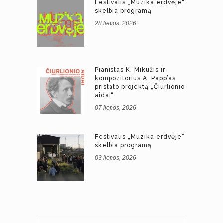
Festivalis „Muzika erdvėje“
skelbia programą
28 liepos, 2026
Pianistas K. Mikužis ir
kompozitorius A. Papp’as
pristato projektą „Čiurlionio
aidai“
07 liepos, 2026
Festivalis „Muzika erdvėje“
skelbia programą
03 liepos, 2026