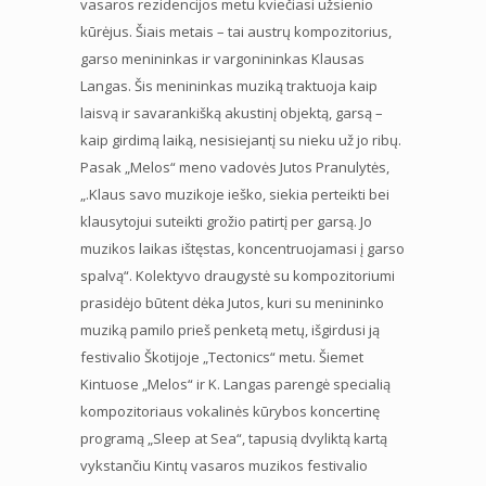
vasaros rezidencijos metu kviečiasi užsienio
kūrėjus. Šiais metais – tai austrų kompozitorius,
garso menininkas ir vargonininkas Klausas
Langas. Šis menininkas muziką traktuoja kaip
laisvą ir savarankišką akustinį objektą, garsą –
kaip girdimą laiką, nesisiejantį su nieku už jo ribų.
Pasak „Melos“ meno vadovės Jutos Pranulytės,
„.Klaus savo muzikoje ieško, siekia perteikti bei
klausytojui suteikti grožio patirtį per garsą. Jo
muzikos laikas ištęstas, koncentruojamasi į garso
spalvą“. Kolektyvo draugystė su kompozitoriumi
prasidėjo būtent dėka Jutos, kuri su menininko
muziką pamilo prieš penketą metų, išgirdusi ją
festivalio Škotijoje „Tectonics“ metu. Šiemet
Kintuose „Melos“ ir K. Langas parengė specialią
kompozitoriaus vokalinės kūrybos koncertinę
programą „Sleep at Sea“, tapusią dvyliktą kartą
vykstančiu Kintų vasaros muzikos festivalio