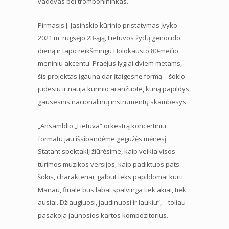
vadovas bei trombonininkas.
Pirmasis J. Jasinskio kūrinio pristatymas įvyko
2021 m. rugsėjo 23-ąją, Lietuvos žydų genocido
dieną ir tapo reikšmingu Holokausto 80-mečio
meniniu akcentu. Praėjus lygiai dviem metams,
šis projektas įgauna dar įtaigesnę formą – šokio
judesiu ir nauja kūrinio aranžuote, kurią papildys
gausesnis nacionalinių instrumentų skambesys.
„Ansamblio „Lietuva“ orkestrą koncertiniu
formatu jau išsibandėme gegužės mėnesį.
Statant spektaklį žiūrėsime, kaip veikia visos
turimos muzikos versijos, kaip padiktuos pats
šokis, charakteriai, galbūt teks papildomai kurti.
Manau, finale bus labai spalvinga tiek akiai, tiek
ausiai. Džiaugiuosi, jaudinuosi ir laukiu“, – toliau
pasakoja jaunosios kartos kompozitorius.