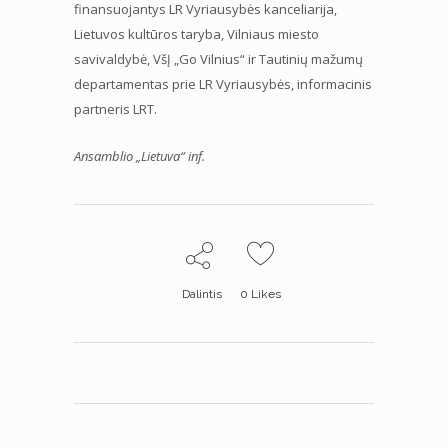
finansuojantys LR Vyriausybės kanceliarija,
Lietuvos kultūros taryba, Vilniaus miesto
savivaldybė, VšĮ „Go Vilnius“ ir Tautinių mažumų
departamentas prie LR Vyriausybės, informacinis
partneris LRT.
Ansamblio „Lietuva“ inf.
Dalintis
0
Likes