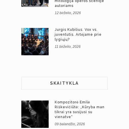
mitologija operos scenoje“
autoriams
12 birželio, 2026
Jurgis Kubilius. Vox vs.
juventutis. Artėjame prie
lygiųjų?
11 birželio, 2026
SKAITYKLA
Kompozitorė Emilė
Riškevičiūtė: „Kūryba man
tikrai yra susijusi su
vienatve“
09 balandžio, 2026