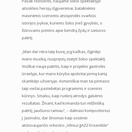
Pasak režisierės, naujame šokio spektaklyje
atsiskleis herojų išgyvenimai, batalinėmis
masinėmis scenomis atsispindės svarbūs
istorijos įvykiai, kuriems šokis įneš gyvybės, o
žiūrovams primins apie bendrą žydų ir Lietuvos
patirtį.
„Man dar nėra taip buvę, jog kažkas, išgirdęs
mano muziką, nuspręstų statyti šokio spektaklį.
Visiškai nauja patirtis, kaip ir projekto gastrolės
Izraelyje, kur mano kūryba apskritai pirmą kartą
skambėjo užsienyje. Asmeniškai man tai pirmasis
taip viešai pastebėtas programinis ir sceninis
kūrinys. Smalsu, kaip rudenį atrodys galutinis
rezultatas. Žinant, kad komanda turi milžinišką
patirtį, jaučiuosi ramiau“, – dalinasi kompozitorius
J. Jasinskis, dar žinomas kaip sostinei
atstovaujančio orkestro „Vilnius JJAZZ Ensemble“