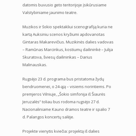
datomis buvusio geto teritorijoje įsikūrusiame
Valstybiniame jaunimo teatre.
Muzikos ir šokio spektakliui scenografiją kuria ne
kartą Auksiniu scenos kryžiumi apdovanotas
Gintaras Makarevičius. Muzikinės dalies vadovas
– Ramūnas Marcinkus, kostiumų dailininkė – Julija
Skuratova, šviesų dailininkas – Darius
Malinauskas.
Rugsėjo 23 d. programa bus pristatoma žydų
bendruomenei, o 24-ąją – visiems norintiems. Po
premjeros Vilniuje, „Šokio simfonija iš Šiaurės
Jeruzalės“ toliau bus rodoma rugsėjo 27 d.
Nacionaliniame Kauno dramos teatre ir spalio 7
d. Palangos koncertų salėje.
Projekte vienytis kviečia: projektą iš dalies