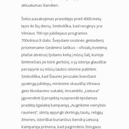
aktualumas šiandien.
Šokio pasakojimas prasidėjęs prieš 4000 metų
tęsis iki šių dienų. Simboliška, kad renginys yra
Vilniaus 700-ojo jubiliejaus programos
700vilnius.lt dalis. Švęsdami sostinės gimtadienį
prisimename Gedimino laiškus – oficialų kvietimą
plačiai atvėrusį žydams kelią į mūsų šalį, kurioje
šimtmečiais jie kūrė gerbūvį, o jų istorija glaudžiai
persipynė su mūsų tautos istorine patirtimi.
Simboliška, kad Šiaurės Jeruzalei švenčiant
ypatingą jubiliejų, minėsime skaudžią Vilniaus
geto likvidavimo sukaktį. Ansamblis „Lietuva“
įgyvendinti šį projektą nusprendė tęsdamas
pradėtą ilgalaikę kampaniją „Auginkime vienybės
raumenį“, skirtą apjungti skirtingų tautų, religijų
žmones, istoriškai kuriančius bendrą Lietuvą.
Kampanija primena, kad pagrindinis žmogaus