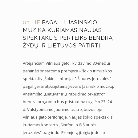
03 LIE
PAGAL J. JASINSKIO
MUZIKĄ KURIAMAS NAUJAS
SPEKTAKLIS PERTEIKS BENDRĄ
ŽYDŲ IR LIETUVOS PATIRTĮ
Artėjančiam Vilniaus geto likvidavimo 80-mečiui
paminėti pristatoma premjera – šokio ir muzikos
spektaklis „Šokio simfonija iš Šiaurės Jeruzalės“
pagal gerai atpažįstamą Jievaro Jasinskio muziką.
Ansamblio „Lietuva“ ir „Prabudimo orkestro“
bendra programa bus pristatoma rugsėjo 23–24
d. Valstybiniame jaunimo teatre, buvusioje
Vilniaus geto teritorijoje. Naujas šokio spektaklis
kuriamas koncerto „Simfonija iš Šiaurės
Jeruzalės“ pagrindu. Premjerą įtaigiu judesio