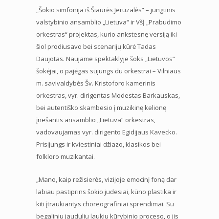
„Šokio simfonija iš Šiaurės Jeruzalės“ – jungtinis
valstybinio ansamblio „Lietuva“ ir VšĮ „Prabudimo
orkestras“ projektas, kurio ankstesnę versiją iki
šiol prodiusavo bei scenarijų kūrė Tadas
Daujotas. Naujame spektaklyje šoks „Lietuvos“
šokėjai, o pajėgas sujungs du orkestrai – Vilniaus
m. savivaldybės Šv. Kristoforo kamerinis
orkestras, vyr. dirigentas Modestas Barkauskas,
bei autentiško skambesio į muzikinę kelionę
įnešantis ansamblio „Lietuva“ orkestras,
vadovaujamas vyr. dirigento Egidijaus Kavecko.
Prisijungs ir kviestiniai džiazo, klasikos bei
folkloro muzikantai.
„Mano, kaip režisierės, vizijoje emocinį foną dar
labiau pastiprins šokio judesiai, kūno plastika ir
kiti įtraukiantys choreografiniai sprendimai. Su
begaliniu jauduliu laukiu kūrybinio proceso, o jis