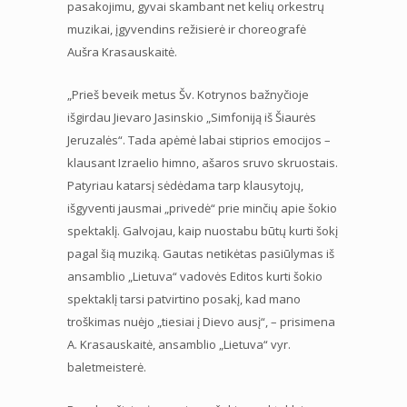
pasakojimu, gyvai skambant net kelių orkestrų
muzikai, įgyvendins režisierė ir choreografė
Aušra Krasauskaitė.
„Prieš beveik metus Šv. Kotrynos bažnyčioje
išgirdau Jievaro Jasinskio „Simfoniją iš Šiaurės
Jeruzalės“. Tada apėmė labai stiprios emocijos –
klausant Izraelio himno, ašaros sruvo skruostais.
Patyriau katarsį sėdėdama tarp klausytojų,
išgyventi jausmai „privedė“ prie minčių apie šokio
spektaklį. Galvojau, kaip nuostabu būtų kurti šokį
pagal šią muziką. Gautas netikėtas pasiūlymas iš
ansamblio „Lietuva“ vadovės Editos kurti šokio
spektaklį tarsi patvirtino posakį, kad mano
troškimas nuėjo „tiesiai į Dievo ausį“, – prisimena
A. Krasauskaitė, ansamblio „Lietuva“ vyr.
baletmeisterė.