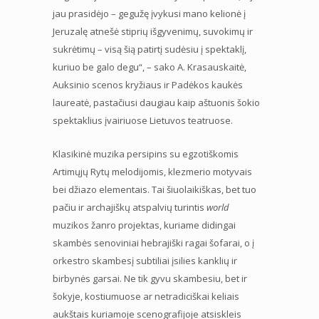
jau prasidėjo – gegužę įvykusi mano kelionė į
Jeruzalę atnešė stiprių išgyvenimų, suvokimų ir
sukrėtimų – visą šią patirtį sudėsiu į spektaklį,
kuriuo be galo degu“, – sako A. Krasauskaitė,
Auksinio scenos kryžiaus ir Padėkos kaukės
laureatė, pastačiusi daugiau kaip aštuonis šokio
spektaklius įvairiuose Lietuvos teatruose.
Klasikinė muzika persipins su egzotiškomis
Artimųjų Rytų melodijomis, klezmerio motyvais
bei džiazo elementais. Tai šiuolaikiškas, bet tuo
pačiu ir archajiškų atspalvių turintis
world
muzikos žanro projektas, kuriame didingai
skambės senoviniai hebrajiški ragai šofarai, o į
orkestro skambesį subtiliai įsilies kanklių ir
birbynės garsai. Ne tik gyvu skambesiu, bet ir
šokyje, kostiumuose ar netradiciškai keliais
aukštais kuriamoje scenografijoje atsiskleis