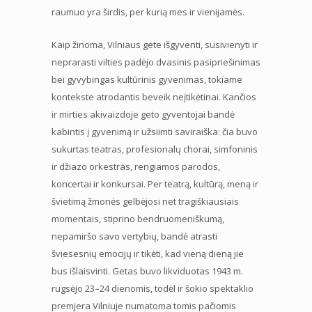
raumuo yra širdis, per kurią mes ir vienijamės.
Kaip žinoma, Vilniaus gete išgyventi, susivienyti ir
neprarasti vilties padėjo dvasinis pasipriešinimas
bei gyvybingas kultūrinis gyvenimas, tokiame
kontekste atrodantis beveik neįtikėtinai. Kančios
ir mirties akivaizdoje geto gyventojai bandė
kabintis į gyvenimą ir užsiimti saviraiška: čia buvo
sukurtas teatras, profesionalų chorai, simfoninis
ir džiazo orkestras, rengiamos parodos,
koncertai ir konkursai. Per teatrą, kultūrą, meną ir
švietimą žmonės gelbėjosi net tragiškiausiais
momentais, stiprino bendruomeniškumą,
nepamiršo savo vertybių, bandė atrasti
šviesesnių emocijų ir tikėti, kad vieną dieną jie
bus išlaisvinti. Getas buvo likviduotas 1943 m.
rugsėjo 23–24 dienomis, todėl ir šokio spektaklio
premjera Vilniuje numatoma tomis pačiomis