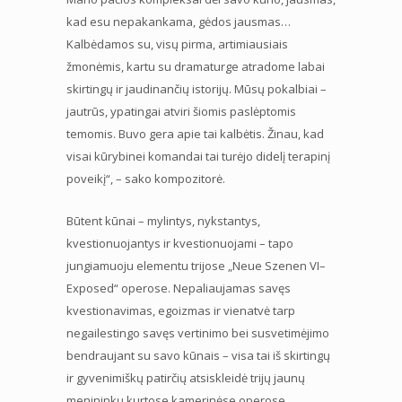
kad esu nepakankama, gėdos jausmas…
Kalbėdamos su, visų pirma, artimiausiais
žmonėmis, kartu su dramaturge atradome labai
skirtingų ir jaudinančių istorijų. Mūsų pokalbiai –
jautrūs, ypatingai atviri šiomis paslėptomis
temomis. Buvo gera apie tai kalbėtis. Žinau, kad
visai kūrybinei komandai tai turėjo didelį terapinį
poveikį“, – sako kompozitorė.
Būtent kūnai – mylintys, nykstantys,
kvestionuojantys ir kvestionuojami – tapo
jungiamuoju elementu trijose „Neue Szenen VI–
Exposed“ operose. Nepaliaujamas savęs
kvestionavimas, egoizmas ir vienatvė tarp
negailestingo savęs vertinimo bei susvetimėjimo
bendraujant su savo kūnais – visa tai iš skirtingų
ir gyvenimiškų patirčių atsiskleidė trijų jaunų
menininkų kurtose kamerinėse operose.