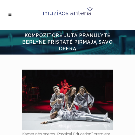
KOMPOZITORĖ JUTA PRANULYTĖ
BERLYNE PRISTATĖ PIRMĄJĄ SAVO
OPERĄ
Kamerinės operos „Physical Education“ premjera.