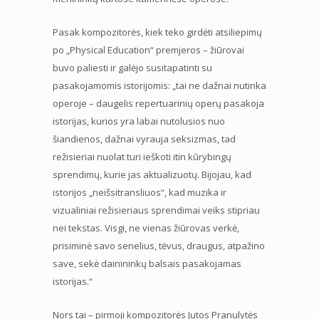
Pasak kompozitorės, kiek teko girdėti atsiliepimų
po „Physical Education“ premjeros – žiūrovai
buvo paliesti ir galėjo susitapatinti su
pasakojamomis istorijomis: „tai ne dažnai nutinka
operoje – daugelis repertuarinių operų pasakoja
istorijas, kurios yra labai nutolusios nuo
šiandienos, dažnai vyrauja seksizmas, tad
režisieriai nuolat turi ieškoti itin kūrybingų
sprendimų, kurie jas aktualizuotų. Bijojau, kad
istorijos „neišsitransliuos“, kad muzika ir
vizualiniai režisieriaus sprendimai veiks stipriau
nei tekstas. Visgi, ne vienas žiūrovas verkė,
prisiminė savo senelius, tėvus, draugus, atpažino
save, sekė dainininkų balsais pasakojamas
istorijas.“
Nors tai – pirmoji kompozitorės Jutos Pranulytės