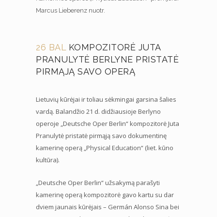
Marcus Lieberenz nuotr.
26 BAL
KOMPOZITORĖ JUTA
PRANULYTĖ BERLYNE PRISTATĖ
PIRMĄJĄ SAVO OPERĄ
Lietuvių kūrėjai ir toliau sėkmingai garsina šalies
vardą. Balandžio 21 d. didžiausioje Berlyno
operoje „Deutsche Oper Berlin“ kompozitorė Juta
Pranulytė pristatė pirmąją savo dokumentinę
kamerinę operą „Physical Education“ (liet. kūno
kultūra).
„Deutsche Oper Berlin“ užsakymą parašyti
kamerinę operą kompozitorė gavo kartu su dar
dviem jaunais kūrėjais – Germán Alonso Sina bei