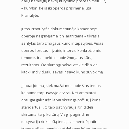
daug bemiegių naktų kūrybinio proceso metu…“,
– kūrybinį kelią iki operos prisimena Juta
Pranulytė.
Jutos Pranulytės dokumentinėje kamerinėje
operoje nagrinėjama itin jautri tema – tikrąsis
santykis tarp žmogaus kūno ir tapatybės. Visas
operos libretas – įvairių interviu konkrečiomis
temomis ir aspektais apie žmogaus kūną
rezultatas. Čia skirtingi balsai atskleidžia vis
kitokį, individualų savęs ir savo kūno suvokimą.
„Labai įdomu, kiek mažai mes apie šias temas
kalbame tarpusavyje atvirai. Net artimiausi
draugai gali turėti labai skirtingą požiūrį į kūną,
standartus… O taip pat, vyrauja itin dideli
skirtumai tarp kultūrų. Visgi, pagrindinė
motyvacija rinktis šią temą – asmeninė patirtis.
Mano pačios kompleksai dėl savo kūno, jausmas,