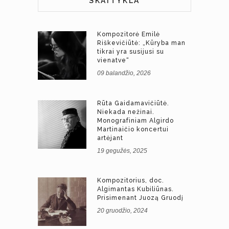
SKAITYKLA
Kompozitorė Emilė
Riškevičiūtė: „Kūryba man
tikrai yra susijusi su
vienatve“
09 balandžio, 2026
Rūta Gaidamavičiūtė.
Niekada nežinai.
Monografiniam Algirdo
Martinaičio koncertui
artėjant
19 gegužės, 2025
Kompozitorius, doc.
Algimantas Kubiliūnas.
Prisimenant Juozą Gruodį
20 gruodžio, 2024