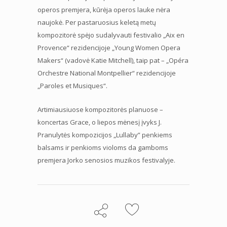
operos premjera, kūrėja operos lauke nėra
naujokė. Per pastaruosius keletą metų
kompozitorė spėjo sudalyvauti festivalio „Aix en
Provence“ rezidencijoje „Young Women Opera
Makers“ (vadovė Katie Mitchell), taip pat – „Opéra
Orchestre National Montpellier“ rezidencijoje
„Paroles et Musiques“.
Artimiausiuose kompozitorės planuose –
koncertas Grace, o liepos mėnesį įvyks J.
Pranulytės kompozicijos „Lullaby” penkiems
balsams ir penkioms violoms da gamboms
premjera Jorko senosios muzikos festivalyje.