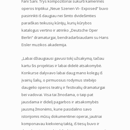
Fani Sani. Trys kompozitoriai sukurti kamerinės
operos triptikui „Neue Szenen VI– Exposed“ buvo
pasirinkti iš daugiau nei šimto dvidešimties
paraiškas teikusių kūrėjų, kurių kūrybos
katalogus vertino ir atrinko „Deutsche Oper
Berlin“ dramaturgai, bendradarbiaudami su Hans
Eisler muzikos akademija.
„Labai džiaugiausi gavusi tokį užsakymą, tačiau
kartu šis projektas ir labai didelė atsakomybė.
Konkurse dalyvavo labai daug mano kolegų iš
įvairių šalių, o pirmuosius rodymus stebėjo
daugelio operos teatrų ir festivalių dramaturgai
bei vadovai. Visa tai žinodama, o taip pat
jausdama ir didelį pagarbos ir atsakomybės
jausmą žmonėms, kurie pasidalino savo
istorijomis mūsų dokumentinei operai, jautriai
komponavau kiekvieną taktą, iš tiesų buvo ir