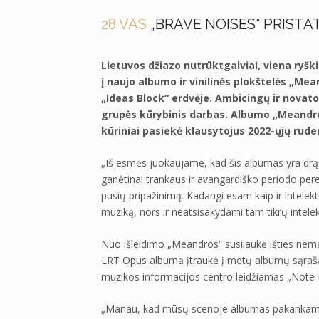
28 VAS
„BRAVE NOISES“ PRISTA
Lietuvos džiazo nutrūktgalviai, viena ryšk
į naujo albumo ir vinilinės plokštelės „Mea
„Ideas Block“ erdvėje. Ambicingų ir novat
grupės kūrybinis darbas. Albumo „Meandro
kūriniai pasiekė klausytojus 2022-ųjų ruden
„Iš esmės juokaujame, kad šis albumas yra drą
ganėtinai trankaus ir avangardiško periodo pereit
pusių pripažinimą. Kadangi esam kaip ir intele
muziką, nors ir neatsisakydami tam tikrų intele
Nuo išleidimo „Meandros“ susilaukė išties nemaž
LRT Opus albumą įtraukė į metų albumų sąrašą, 
muzikos informacijos centro leidžiamas „Note Li
„Manau, kad mūsų scenoje albumas pakankamai 