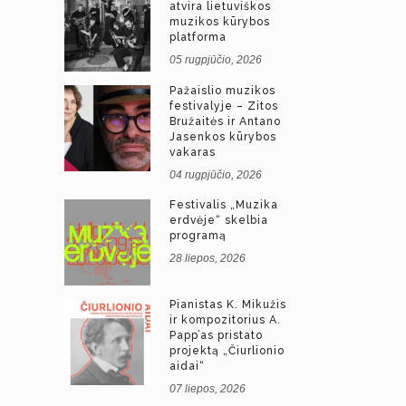
atvira lietuviškos
muzikos kūrybos
platforma
05 rugpjūčio, 2026
Pažaislio muzikos
festivalyje – Zitos
Bružaitės ir Antano
Jasenkos kūrybos
vakaras
04 rugpjūčio, 2026
Festivalis „Muzika
erdvėje“ skelbia
programą
28 liepos, 2026
Pianistas K. Mikužis
ir kompozitorius A.
Papp’as pristato
projektą „Čiurlionio
aidai“
07 liepos, 2026