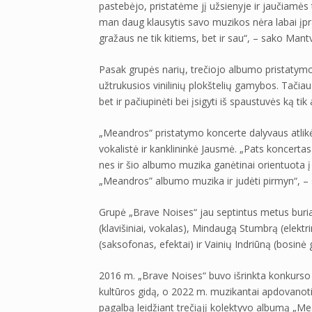
pastebėjo, pristatėme jį užsienyje ir jaučiamės 
man daug klausytis savo muzikos nėra labai įpra
gražaus ne tik kitiems, bet ir sau“, – sako Mant
Pasak grupės narių, trečiojo albumo pristatymo
užtrukusios vinilinių plokštelių gamybos. Tačiau
bet ir pačiupinėti bei įsigyti iš spaustuvės ką tik
„Meandros“ pristatymo koncerte dalyvaus atlikėja
vokalistė ir kanklininkė Jausmė. „Pats koncertas
nes ir šio albumo muzika ganėtinai orientuota į 
„Meandros” albumo muzika ir judėti pirmyn“, –
Grupė „Brave Noises“ jau septintus metus buria 
(klavišiniai, vokalas), Mindaugą Stumbrą (elektr
(saksofonas, efektai) ir Vainių Indriūną (bosinė g
2016 m. „Brave Noises“ buvo išrinkta konkurso 
kultūros gidą, o 2022 m. muzikantai apdovanoti
pagalbą leidžiant trečiąjį kolektyvo albumą „Mea