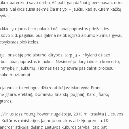
tikrai patenkinti savo darbu. Aš pats gan dažnai jį perklausau, nors
sta. Gal didžiausia sėkmė čia ir slypi – jaučiu, kad sukūrėm kažką
vydas.
 klausytojams teko palaukti dėl labai paprastos priežasties –
 kovo 2 d. pagaliau bus galima ne tik išgirsti albumo kūrinius gyvai,
 atvykusias plokšteles.
i, prisidėję prie albumo kūrybos, tarp jų – ir kylanti džiazo
 bus labai paprastas ir jaukus. Nesinorėjo daryti didelio koncerto,
ramybę ir jaukumą. Tikimės tiesiog atvirai pasidalinti procesu,
 sako muzikantai.
jaunus ir talentingus džiazo atlikėjus: Mantvydą Pranulį
inė gitara, efektai), Dominyką Snarskį (būgnai), Karolį Šarkų
itara).
„Vilnius Jazz Young Power“ nugalėtoja, 2018 m. įtraukta į Lietuvos
 Kultūros ministerijos Jaunojo muzikos atlikėjo premija. Už
ndros“ atlikėjai dėkingi Lietuvos kultūros tarybai, taip pat