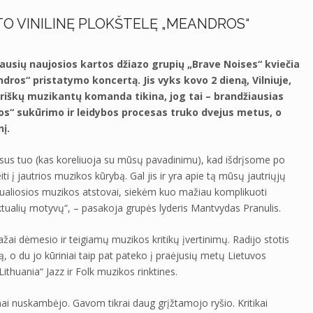
TO VINILINĘ PLOKŠTELĘ „MEANDROS“
iausių naujosios kartos džiazo grupių „Brave Noises“ kviečia
ndros“ pristatymo koncertą. Jis vyks kovo 2 dieną, Vilniuje,
oriškų muzikantų komanda tikina, jog tai – brandžiausias
s“ sukūrimo ir leidybos procesas truko dvejus metus, o
į.
sus tuo (kas koreliuoja su mūsų pavadinimu), kad išdrįsome po
i į jautrios muzikos kūrybą. Gal jis ir yra apie tą mūsų jautriųjų
ktualiosios muzikos atstovai, siekėm kuo mažiau komplikuoti
ktualių motyvų“, – pasakoja grupės lyderis Mantvydas Pranulis.
ai dėmesio ir teigiamų muzikos kritikų įvertinimų. Radijo stotis
o du jo kūriniai taip pat pateko į praėjusių metų Lietuvos
thuania“ Jazz ir Folk muzikos rinktines.
nuskambėjo. Gavom tikrai daug grįžtamojo ryšio. Kritikai