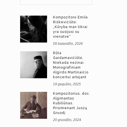
Kompozitorė Emilė
Riškevičiūtė:
„Kūryba man tikrai
yra susijusi su
vienatve“
09 balandžio, 2026
Rūta
Gaidamavičiūtė.
Niekada nežinai.
Monografiniam
Algirdo Martinaičio
koncertui artėjant
19 gegužės, 2025
Kompozitorius, doc.
Algimantas
Kubiliūnas.
Prisimenant Juozą
Gruodį
20 gruodžio, 2024