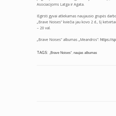
Asociacijoms Latga ir Agata.
Išgirsti gyvai atliekamas naujausio grupės darbo
„Brave Noises“ kviečia jau kovo 2 d., šį ketvirta
– 20 val.
„Brave Noises“ albumas „Meandros”:
https://sp
TAGS:
,
„Brave Noises“
naujas albumas