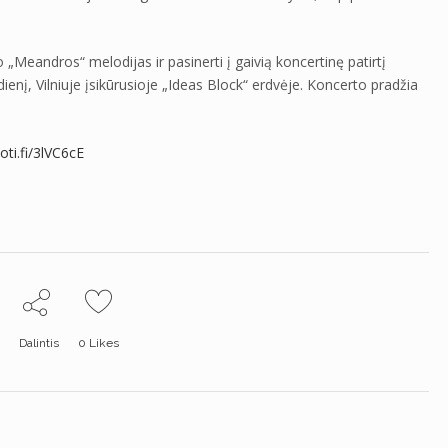
 „Meandros“ melodijas ir pasinerti į gaivią koncertinę patirtį
dienį, Vilniuje įsikūrusioje „Ideas Block“ erdvėje. Koncerto pradžia
oti.fi/3lVC6cE
Dalintis
0
Likes