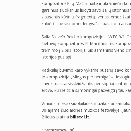
kompozitorę Ritą Mačiliūnaitę ir ukrainiečių kom
garsinius sluoksnius liudyti savo šalių istoriniu
klausantis kūrinių fragmentų, veriasi emociškai i
kalbėti – ne visuomet lengva“, – pasakoja ansa
Šalia Steve’o Reicho kompozicijos „WTC 9/11“ s
Lietuvių kompozitorės R. Mačiliūnaitės kompoz
trėmimo į Sibirą istorija. Šis asmeninis vieno 
istorijos puslapį.
Radikalią buvimo karo vyksme būseną savo komp
Jo kompozicija „Miegas per nemigą“ – tiesiogin
suvokimas, atsiskleidžiantis per stipriai junta
erdvė, kuri leidžia sąmoningai pažvelgti į tai, ka
Vilniaus miesto šiuolaikinės muzikos ansambli
30-ajame šiuolaikinės muzikos festivalyje „Jaun
Bilietus platina
bilietai.lt
.
Organizatorių inf.