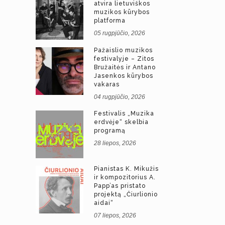
atvira lietuviškos
muzikos kūrybos
platforma
05 rugpjūčio, 2026
Pažaislio muzikos
festivalyje – Zitos
Bružaitės ir Antano
Jasenkos kūrybos
vakaras
04 rugpjūčio, 2026
Festivalis „Muzika
erdvėje“ skelbia
programą
28 liepos, 2026
Pianistas K. Mikužis
ir kompozitorius A.
Papp’as pristato
projektą „Čiurlionio
aidai“
07 liepos, 2026