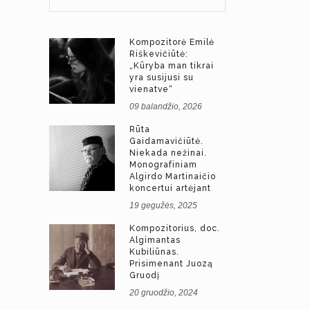
Kompozitorė Emilė
Riškevičiūtė:
„Kūryba man tikrai
yra susijusi su
vienatve“
09 balandžio, 2026
Rūta
Gaidamavičiūtė.
Niekada nežinai.
Monografiniam
Algirdo Martinaičio
koncertui artėjant
19 gegužės, 2025
Kompozitorius, doc.
Algimantas
Kubiliūnas.
Prisimenant Juozą
Gruodį
20 gruodžio, 2024