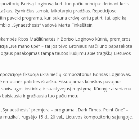
pozitorių Borisą Loginovą kurti tuo pačiu principu: derinant kelis
s taškus, žyminčius tamsių laikotarpių pradžias. Repeticijose
tin paveiki programa, kuri sukuria erdvę kartu patirti tai, apie ką
mblio „Synaesthesis“ vadovė Marta Finkelštein.
kambės Ritos Mačiliūnaitės ir Boriso Loginovo kūrinių premjeros.
icija „Ne mano upė“ – tai jos tėvo Broniaus Mačiliūno papasakota
žmogaus pasakojimas tampa tautos liudijimu apie tragišką Lietuvos
ozicijoje fiksuoja ukrainiečių kompozitorius Borisas Loginovas.
ė emocinės patirties išraiška. Fiksuojamas kūniškas pavojaus
mą savisaugos instinktą ir suaktyvėjusį mąstymą. Kūrinyje atveriama
s baisiausia ir gražiausia tuo pačiu metu.
o „Synaesthesis“ premjera – programa „Dark Times. Point One“ –
a muzika“, rugsėjo 15 d., 20 val., Lietuvos kompozitorių sąjungoje.