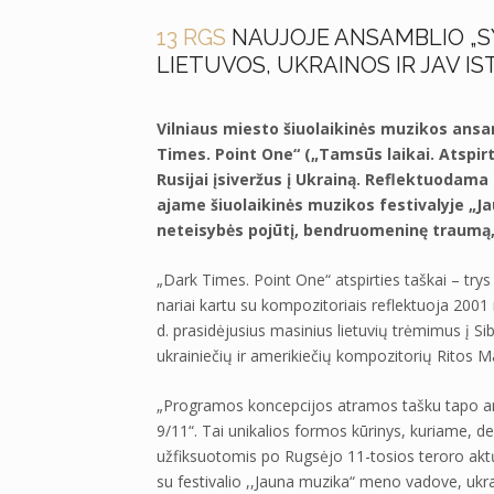
13 RGS
NAUJOJE ANSAMBLIO „S
LIETUVOS, UKRAINOS IR JAV I
Vilniaus miesto šiuolaikinės muzikos ans
Times. Point One“ („Tamsūs laikai. Atspirt
Rusijai įsiveržus į Ukrainą. Reflektuodama
ajame šiuolaikinės muzikos festivalyje „Ja
neteisybės pojūtį, bendruomeninę traumą
„Dark Times. Point One“ atspirties taškai – trys
nariai kartu su kompozitoriais reflektuoja 2001 
d. prasidėjusius masinius lietuvių trėmimus į Sibi
ukrainiečių ir amerikiečių kompozitorių Ritos M
„Programos koncepcijos atramos tašku tapo a
9/11“. Tai unikalios formos kūrinys, kuriame,
užfiksuotomis po Rugsėjo 11-tosios teroro akt
su festivalio ,,Jauna muzika“ meno vadove, ukr