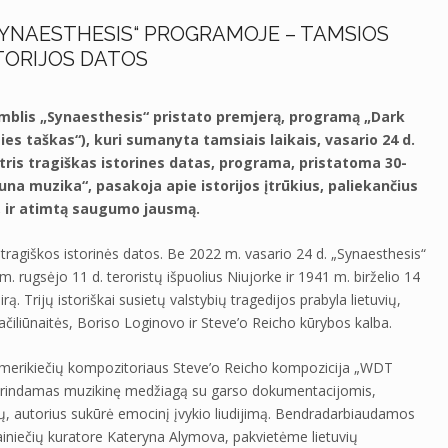
YNAESTHESIS“ PROGRAMOJE – TAMSIOS
STORIJOS DATOS
amblis „Synaesthesis“ pristato premjerą, programą „Dark
ies taškas“), kuri sumanyta tamsiais laikais, vasario 24 d.
 tris tragiškas istorines datas, programa, pristatoma 30-
una muzika“, pasakoja apie istorijos įtrūkius, paliekančius
, ir atimtą saugumo jausmą.
 tragiškos istorinės datos. Be 2022 m. vasario 24 d. „Synaesthesis“
m. rugsėjo 11 d. teroristų išpuolius Niujorke ir 1941 m. birželio 14
rą. Trijų istoriškai susietų valstybių tragedijos prabyla lietuvių,
ačiliūnaitės, Boriso Loginovo ir Steve’o Reicho kūrybos kalba.
merikiečių kompozitoriaus Steve’o Reicho kompozicija „WDT
 derindamas muzikinę medžiagą su garso dokumentacijomis,
ų, autorius sukūrė emocinį įvykio liudijimą. Bendradarbiaudamos
ainiečių kuratore Kateryna Alymova, pakvietėme lietuvių