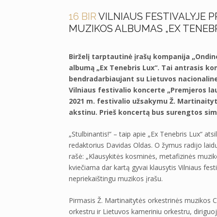
16 BIR
VILNIAUS FESTIVALYJE 
MUZIKOS ALBUMAS „EX TENEBR
Birželį tarptautinė įrašų kompanija „Ondi
albumą „Ex Tenebris Lux“. Tai antrasis kom
bendradarbiaujant su Lietuvos nacionaline 
Vilniaus festivalio koncerte „Premjeros 
2021 m. festivalio užsakymu Ž. Martinaity
akstinu. Prieš koncertą bus surengtos sim
„Stulbinantis!“ – taip apie „Ex Tenebris Lux“ at
redaktorius Davidas Oldas. O žymus radijo laidų
rašė: „Klausykitės kosminės, metafizinės muzikos
kviečiama dar kartą gyvai klausytis Vilniaus fest
nepriekaištingu muzikos įrašu.
Pirmasis Ž. Martinaitytės orkestrinės muzikos C
orkestru ir Lietuvos kameriniu orkestru, diriguoj