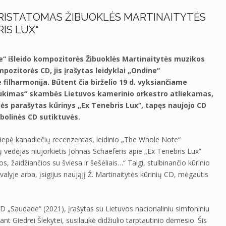
PRISTATOMAS ŽIBUOKLĖS MARTINAITYTĖS
IS LUX“
ne“ išleido kompozitorės Žibuoklės Martinaitytės muzikos
pozitorės CD, jis įrašytas leidyklai „Ondine“
filharmonija. Būtent čia birželio 19 d. vyksiančiame
laukimas“ skambės Lietuvos kamerinio orkestro atliekamas,
tės parašytas kūrinys „Ex Tenebris Lux“, tapęs naujojo CD
bolinės CD sutiktuvės.
siliepė kanadiečių recenzentas, leidinio „The Whole Note“
 vedėjas niujorkietis Johnas Schaeferis apie „Ex Tenebris Lux“
, žaidžiančios su šviesa ir šešėliais…“ Taigi, stulbinančio kūrinio
ivalyje arba, įsigijus naująjį Ž. Martinaitytės kūrinių CD, mėgautis
D „Saudade“ (2021), įrašytas su Lietuvos nacionaliniu simfoniniu
ant Giedrei Šlekytei, susilaukė didžiulio tarptautinio dėmesio. Šis