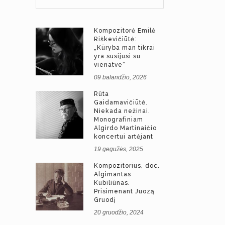
Kompozitorė Emilė
Riškevičiūtė:
„Kūryba man tikrai
yra susijusi su
vienatve“
09 balandžio, 2026
Rūta
Gaidamavičiūtė.
Niekada nežinai.
Monografiniam
Algirdo Martinaičio
koncertui artėjant
19 gegužės, 2025
Kompozitorius, doc.
Algimantas
Kubiliūnas.
Prisimenant Juozą
Gruodį
20 gruodžio, 2024