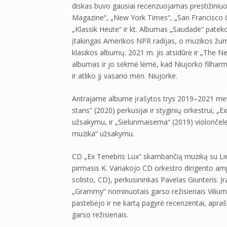
diskas buvo gausiai recenzuojamas prestižiniu
Magazine“, „New York Times“, „San Francisco Cl
„Klassik Heute“ ir kt. Albumas „Saudade“ patek
įtakingas Amerikos NPR radijas, o muzikos žurn
klasikos albumų. 2021 m. jis atsidūrė ir „The 
albumas ir jo sėkmė lėmė, kad Niujorko filharm
ir atliko jį vasario mėn. Niujorke.
Antrajame albume įrašytos trys 2019–2021 meta
stansׅ“ (2020) perkusijai ir styginių orkestrui, „
užsakymu, ir „Sielunmaisema“ (2019) violončelei
muzika“ užsakymu.
CD „Ex Tenebris Lux“ skambančią muziką su Lietu
pirmasis K. Variakojo CD orkestro dirigento ampl
solisto, CD), perkusininkas Pavelas Giunteris.
„Grammy“ nominuotais garso režisieriais Viliumi
pastebėjo ir ne kartą pagyrė recenzentai, apraš
garso režisieriais.