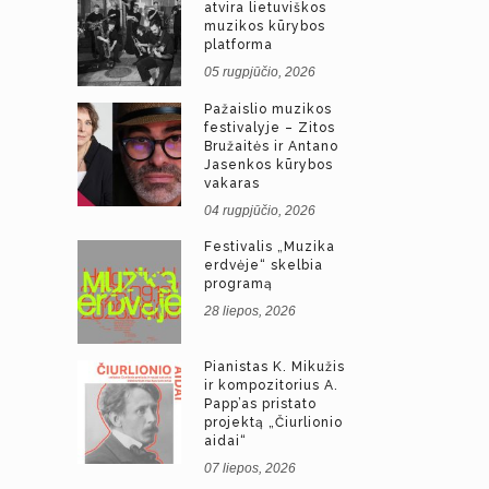
atvira lietuviškos
muzikos kūrybos
platforma
05 rugpjūčio, 2026
Pažaislio muzikos
festivalyje – Zitos
Bružaitės ir Antano
Jasenkos kūrybos
vakaras
04 rugpjūčio, 2026
Festivalis „Muzika
erdvėje“ skelbia
programą
28 liepos, 2026
Pianistas K. Mikužis
ir kompozitorius A.
Papp’as pristato
projektą „Čiurlionio
aidai“
07 liepos, 2026