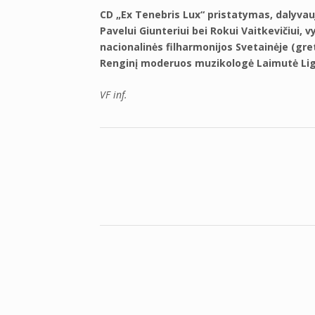
CD „Ex Tenebris Lux“ pristatymas, dalyvauj
Pavelui Giunteriui bei Rokui Vaitkevičiui, v
nacionalinės filharmonijos Svetainėje (gret
Renginį moderuos muzikologė Laimutė Lige
VF inf.