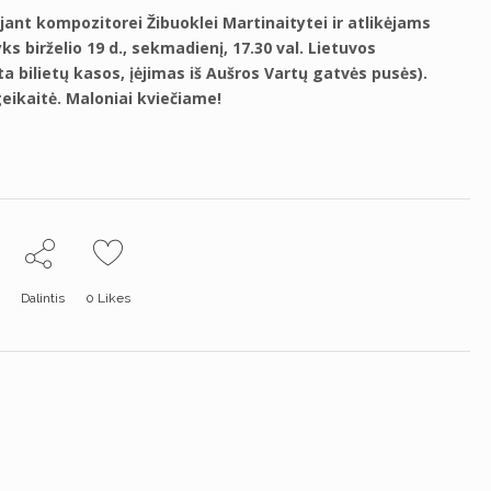
ant kompozitorei Žibuoklei Martinaitytei ir atlikėjams
yks birželio 19 d., sekmadienį, 17.30 val. Lietuvos
a bilietų kasos, įėjimas iš Aušros Vartų gatvės pusės).
ikaitė. Maloniai kviečiame!
Dalintis
0
Likes