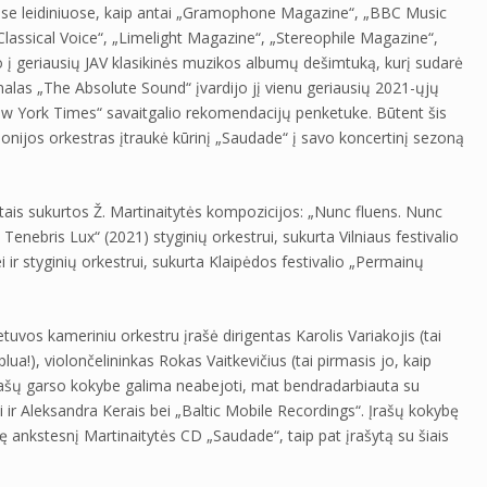
ose leidiniuose, kaip antai „Gramophone Magazine“, „BBC Music
assical Voice“, „Limelight Magazine“, „Stereophile Magazine“,
o į geriausių JAV klasikinės muzikos albumų dešimtuką, kurį sudarė
alas „The Absolute Sound“ įvardijo jį vienu geriausių 2021-ųjų
New York Times“ savaitgalio rekomendacijų penketuke. Būtent šis
onijos orkestras įtraukė kūrinį „Saudade“ į savo koncertinį sezoną
is sukurtos Ž. Martinaitytės kompozicijos: „Nunc fluens. Nunc
Ex Tenebris Lux“ (2021) styginių orkestrui, sukurta Vilniaus festivalio
 ir styginių orkestrui, sukurta Klaipėdos festivalio „Permainų
vos kameriniu orkestru įrašė dirigentas Karolis Variakojis (tai
ua!), violončelininkas Rokas Vaitkevičius (tai pirmasis jo, kaip
 Įrašų garso kokybe galima neabejoti, mat bendradarbiauta su
 ir Aleksandra Kerais bei „Baltic Mobile Recordings“. Įrašų kokybę
ę ankstesnį Martinaitytės CD „Saudade“, taip pat įrašytą su šiais