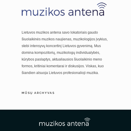
Lietuvos muzikos antena savo lokatoriais gaudo
šiuolaikinės muzikos naujienas, muzikologijos įvykius,
stebi intensyvų koncertinį Lietuvos gyvenimą. Mus
domina kompozitorių, muzikologų individualybės,
kūrybos paslaptys, aktualiausios šiuolaikinio meno
formos, kritiniai komentarai ir diskusijos. Viskas, kuo
šiandien alsuoja Lietuvos profesionalioji muzika.
MŪSŲ ARCHYVAS