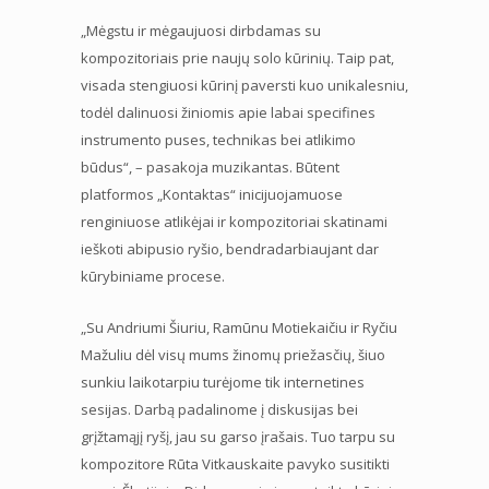
„Mėgstu ir mėgaujuosi dirbdamas su
kompozitoriais prie naujų solo kūrinių. Taip pat,
visada stengiuosi kūrinį paversti kuo unikalesniu,
todėl dalinuosi žiniomis apie labai specifines
instrumento puses, technikas bei atlikimo
būdus“, – pasakoja muzikantas. Būtent
platformos „Kontaktas“ inicijuojamuose
renginiuose atlikėjai ir kompozitoriai skatinami
ieškoti abipusio ryšio, bendradarbiaujant dar
kūrybiniame procese.
„Su Andriumi Šiuriu, Ramūnu Motiekaičiu ir Ryčiu
Mažuliu dėl visų mums žinomų priežasčių, šiuo
sunkiu laikotarpiu turėjome tik internetines
sesijas. Darbą padalinome į diskusijas bei
grįžtamąjį ryšį, jau su garso įrašais. Tuo tarpu su
kompozitore Rūta Vitkauskaite pavyko susitikti