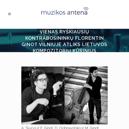
VIENAS RYŠKIAUSIŲ
KONTRABOSININKŲ FLORENTIN
GINOT VILNIUJE ATLIKS LIETUVOS
KOMPOZITORIŲ KŪRINIUS
A. Šiurys ir F. Ginot. D. Dobravolsko ir M. Ginot