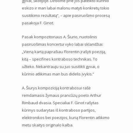
gyvai, Škotijoje. Dirbome prie jos pateikto kūrinio
eskizo ir man labai malonu matyti konkretų tokio
susitikimo rezultatą“, – apie pasiruošimo procesą
pasakoja F. Ginot.
Pasak kompozitoriaus A. Šiurio, nuotolinis
pasiruošimas koncertui vyko labai sklandžiai:
„Vieną kartą paprašiau Florentin įrašyti poeziją,
kitą – specifines kontraboso technikas. To
užteko. Nekantrauju su juo susitikti gyvai, o
kūrinio atlikimas man bus didelis įvykis.“
A. Šiurys kompoziciją kontrabosui rašė
remdamasis žymaus prancūzų poeto Arthur
Rimbaud dvasia. Specialiai F. Ginot rašytas
kūrinys sudarytas iš kontraboso partijos,
elektronikos bei poezijos, kurią Florentin atlikimo
metu skaitys originalo kalba.