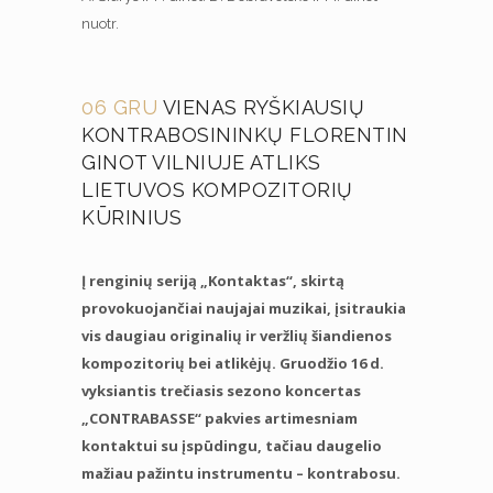
nuotr.
06 GRU
VIENAS RYŠKIAUSIŲ
KONTRABOSININKŲ FLORENTIN
GINOT VILNIUJE ATLIKS
LIETUVOS KOMPOZITORIŲ
KŪRINIUS
Į renginių seriją „Kontaktas“, skirtą
provokuojančiai naujajai muzikai, įsitraukia
vis daugiau originalių ir veržlių šiandienos
kompozitorių bei atlikėjų. Gruodžio 16 d.
vyksiantis trečiasis sezono koncertas
„CONTRABASSE“ pakvies artimesniam
kontaktui su įspūdingu, tačiau daugelio
mažiau pažintu instrumentu – kontrabosu.