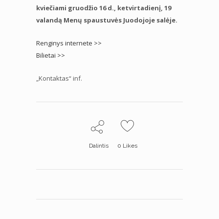
kviečiami gruodžio 16 d., ketvirtadienį, 19
valandą Menų spaustuvės Juodojoje salėje.
Renginys internete >>
Bilietai >>
„Kontaktas“ inf.
Dalintis
0
Likes