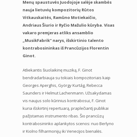
Menų spaustuvės Juodojoje salėje skambės
nauja lietuvių kompozitorių Rūtos
Vitkauskaitės, Ramūno Motiekaičio,
Andriaus Šiurio ir Ryčio Mažulio kūryba. Visas
vakaro premjeras atliks ansamblio
„MusikFabrik“ narys, išskirtinio talento
kontrabosininkas iš Prancūzijos Florentin
Ginot.
Atliekantis šiuolaikinę muziką, F. Ginot
bendradarbiauja su tokiais kompozitoriais kaip
Georges Aperghis, György Kurtág, Rebecca
Saunders ir Helmut Lachenmann. Užsakydamas
vis naujus solo kūrinius kontrabosui, F. Ginot
kuria išskirtinį repertuarą, praplečiantį publikai
pažįstamas instrumento ribas. Šio prancūzų
kontrabosininko aplankytos scenos: nuo Berlyno
ir Kiolno filharmonijų iki Venecijos bienalės.