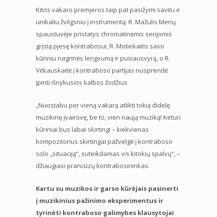
Kitos vakaro premjeros taip pat pasižymi savitu ir
unikaliu žvilgsniu į instrumentą: R. Mažulis Menų
spaustuvėje pristatys chromatinėmis serijomis
grįstą pjesę kontrabosui, R. Motiekaitis savo
kūriniu nagrinės lengvumą ir pusiausvyrą, o R.
Vitkauskaitė į kontraboso partijas nusprendė
įpinti išnykusios kalbos žodžius.
„Nuostabu per vieną vakarą atlikti tokią didelę
muzikinę įvairovę, be to, vien naują muziką! Keturi
kūriniai bus labai skirtingi – kiekvienas
kompozitorius skirtingai pažvelgė į kontraboso
solo „situaciją“, suteikdamas vis kitokių spalvų“, –
džiaugiasi prancūzų kontrabosininkas.
Kartu su muzikos ir garso kūrėjais pasinerti
į muzikinius pažinimo eksperimentus ir
tyrinėti kontraboso galimybes klausytojai