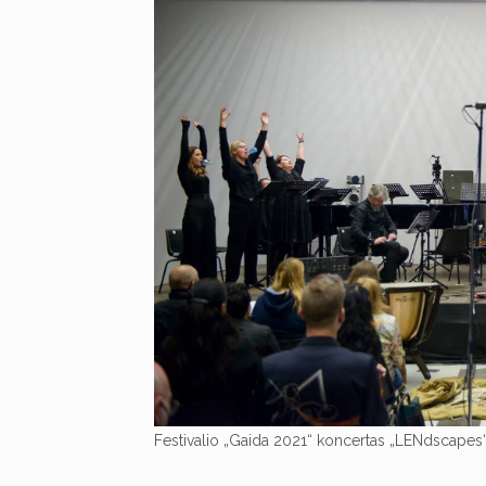
Festivalio „Gaida 2021“ koncertas „LENdscapes“.