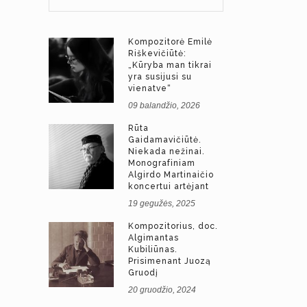
Kompozitorė Emilė
Riškevičiūtė:
„Kūryba man tikrai
yra susijusi su
vienatve“
09 balandžio, 2026
Rūta
Gaidamavičiūtė.
Niekada nežinai.
Monografiniam
Algirdo Martinaičio
koncertui artėjant
19 gegužės, 2025
Kompozitorius, doc.
Algimantas
Kubiliūnas.
Prisimenant Juozą
Gruodį
20 gruodžio, 2024