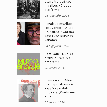
atvira lietuviškos
muzikos kūrybos
platforma
05 rugpjūčio, 2026
Pažaislio muzikos
festivalyje – Zitos
Bružaitės ir Antano
Jasenkos kūrybos
vakaras
04 rugpjūčio, 2026
Festivalis „Muzika
erdvėje“ skelbia
programą
28 liepos, 2026
Pianistas K. Mikužis
ir kompozitorius A.
Papp’as pristato
projektą „Čiurlionio
aidai“
07 liepos, 2026