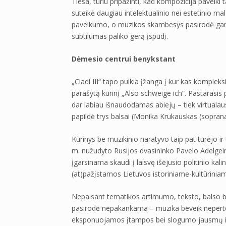
Tiesa, turiu pripažinti, kad kompozicija paveiki 
suteikė daugiau intelektualinio nei estetinio 
paveikumo, o muzikos skambesys pasirodė ganėt
subtilumas paliko gerą įspūdį.
Dėmesio centrui benykstant
„Cladi III“ tapo puikia įžanga į kur kas komple
parašytą kūrinį „Also schweige ich“. Pastarasis
dar labiau išnaudodamas abiejų – tiek virtualau
papildė trys balsai (Monika Krukauskas (sopran
Kūrinys be muzikinio naratyvo taip pat turėjo 
m. nužudyto Rusijos dvasininko Pavelo Adelgeim
įgarsinama skaudi į laisvę išėjusio politinio kali
(at)pažįstamos Lietuvos istoriniame-kultūrinia
Nepaisant tematikos artimumo, teksto, balso b
pasirodė nepakankama – muzika beveik neperte
eksponuojamos įtampos bei slogumo jausmų ir p