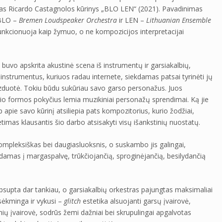
šytas Ricardo Castagnolos kūrinys „BLO LEN“ (2021). Pavadinimas
(BLO –
Bremen Loudspeaker Orchestra
ir LEN –
Lithuanian Ensemble
 funkcionuoja kaip žymuo, o ne kompozicijos interpretacijai
, buvo apskrita akustinė scena iš instrumentų ir garsiakalbių,
 instrumentus, kuriuos radau internete, siekdamas patsai tyrinėti jų
zduotė. Tokiu būdu sukūriau savo garso personažus. Juos
kurio formos pokyčius lemia muzikiniai personažų sprendimai. Ką jie
ip apie savo kūrinį atsiliepia pats kompozitorius, kurio žodžiai,
timas klausantis šio darbo atsisakyti visų išankstinių nuostatų.
kompleksiškas bei daugiasluoksnis, o suskambo jis galingai,
ndamas į margaspalvę, trūkčiojančią, sproginėjančią, besilydančią
apsupta dar tankiau, o garsiakalbių orkestras pajungtas maksimaliai
sėkminga ir vykusi –
glitch
estetika alsuojanti garsų įvairovė,
nių įvairovė, sodrūs žemi dažniai bei skrupulingai apgalvotas