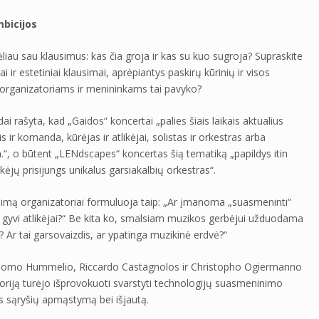
bicijos
iau sau klausimus: kas čia groja ir kas su kuo sugroja? Supraskite
ai ir estetiniai klausimai, aprėpiantys paskirų kūrinių ir visos
 organizatoriams ir menininkams tai pavyko?
i rašyta, kad „Gaidos“ koncertai „palies šiais laikais aktualius
 ir komanda, kūrėjas ir atlikėjai, solistas ir orkestras arba
an.“, o būtent „LENdscapes“ koncertas šią tematiką „papildys itin
kėjų prisijungs unikalus garsiakalbių orkestras“.
simą organizatoriai formuluoja taip: „Ar įmanoma „suasmeninti“
tų gyvi atlikėjai?“ Be kita ko, smalsiam muzikos gerbėjui užduodama
 Ar tai garsovaizdis, ar ypatinga muzikinė erdvė?“
ų Thomo Hummelio, Riccardo Castagnolos ir Christopho Ogiermanno
oriją turėjo išprovokuoti svarstyti technologijų suasmeninimo
os sąryšių apmąstymą bei išjautą.