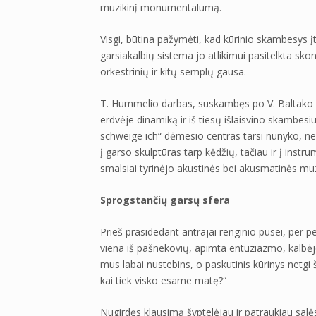
muzikinį monumentalumą.
Visgi, būtina pažymėti, kad kūrinio skambesys įt
garsiakalbių sistema jo atlikimui pasitelkta skoni
orkestrinių ir kitų semplų gausa.
T. Hummelio darbas, suskambęs po V. Baltako o
erdvėje dinamiką ir iš tiesų išlaisvino skambesi
schweige ich“ dėmesio centras tarsi nunyko, nes
į garso skulptūras tarp kėdžių, tačiau ir į instr
smalsiai tyrinėjo akustinės bei akusmatinės mu
Sprogstančių garsų sfera
Prieš prasidedant antrajai renginio pusei, per 
viena iš pašnekovių, apimta entuziazmo, kalbėjo
mus labai nustebins, o paskutinis kūrinys netgi 
kai tiek visko esame matę?“
Nugirdęs klausimą šyptelėjau ir patraukiau salės