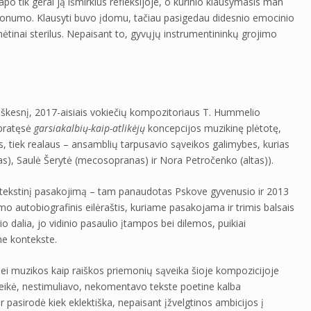
tapo tik gerai ją išmirkius refleksijoje, o kūrinio klausymasis man
malonumo. Klausyti buvo įdomu, tačiau pasigedau didesnio emocinio
inai sterilus. Nepaisant to, gyvųjų instrumentininkų grojimo
ksiškesnį, 2017-aisiais vokiečių kompozitoriaus T. Hummelio
 pratęsė
garsiakalbių-kaip-atlikėjų
koncepcijos muzikinę plėtotę,
s, tiek realaus – ansamblių tarpusavio sąveikos galimybes, kurias
as), Saulė Šerytė (mecosopranas) ir Nora Petročenko (altas)).
ir tekstinį pasakojimą – tam panaudotas Pskove gyvenusio ir 2013
o autobiografinis eilėraštis, kuriame pasakojama ir trimis balsais
nio dalia, jo vidinio pasaulio įtampos bei dilemos, puikiai
me kontekste.
ei muzikos kaip raiškos priemonių sąveika šioje kompozicijoje
ikė, nestimuliavo, nekomentavo tekste poetine kalba
asirodė kiek eklektiška, nepaisant įžvelgtinos ambicijos į