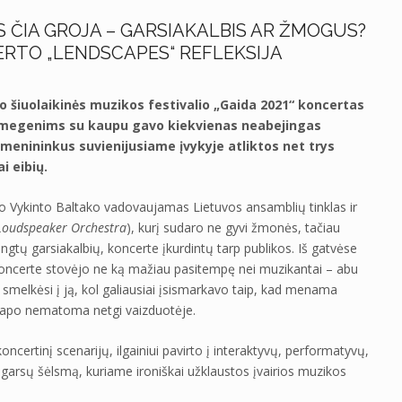
 ČIA GROJA – GARSIAKALBIS AR ŽMOGUS?
CERTO „LENDSCAPES“ REFLEKSIJA
ko šiuolaikinės muzikos festivalio „Gaida 2021“ koncertas
smegenims su kaupu gavo kiekvienas neabejingas
s menininkus suvienijusiame įvykyje atliktos net trys
i eibių.
o Vykinto Baltako vadovaujamas Lietuvos ansamblių tinklas ir
oudspeaker Orchestra
), kurį sudaro ne gyvi žmonės, tačiau
gtų garsiakalbių, koncerte įkurdintų tarp publikos. Iš gatvėse
koncerte stovėjo ne ką mažiau pasitempę nei muzikantai – abu
 smelkėsi į ją, kol galiausiai įsismarkavo taip, kad menama
s tapo nematoma netgi vaizduotėje.
oncertinį scenarijų, ilgainiui pavirto į interaktyvų, performatyvų,
 garsų šėlsmą, kuriame ironiškai užklaustos įvairios muzikos