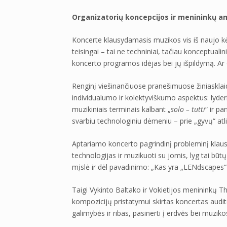
Organizatorių koncepcijos ir menininkų am
Koncerte klausydamasis muzikos vis iš naujo kėl
teisingai – tai ne techniniai, tačiau konceptualini
koncerto programos idėjas bei jų išpildymą. Ar
Renginį viešinančiuose pranešimuose žiniasklaida
individualumo ir kolektyviškumo aspektus: lyderis
muzikiniais terminais kalbant „
solo – tutti
“ ir p
svarbiu technologiniu dėmeniu – prie „gyvų“ atli
Aptariamo koncerto pagrindinį probleminį klau
technologijas ir muzikuoti su jomis, lyg tai bū
mįslė ir dėl pavadinimo: „Kas yra „LENdscapes“?
Taigi Vykinto Baltako ir Vokietijos meninink
kompozicijų pristatymui skirtas koncertas audit
galimybės ir ribas, pasinerti į erdvės bei muzik