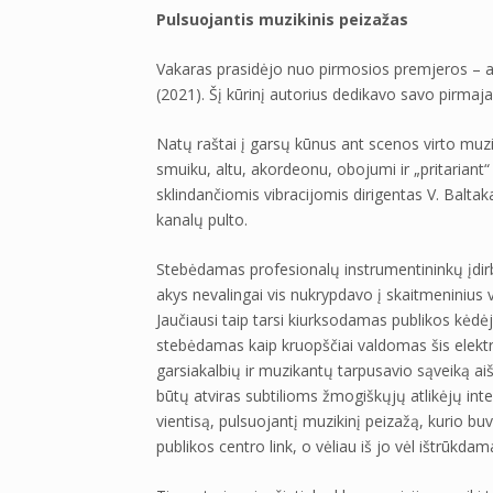
Pulsuojantis muzikinis peizažas
Vakaras prasidėjo nuo pirmosios premjeros – ansa
(2021). Šį kūrinį autorius dedikavo savo pirma
Natų raštai į garsų kūnus ant scenos virto mu
smuiku, altu, akordeonu, obojumi ir „pritariant
sklindančiomis vibracijomis dirigentas V. Balt
kanalų pulto.
Stebėdamas profesionalų instrumentininkų įdirbį
akys nevalingai vis nukrypdavo į skaitmeninius
Jaučiausi taip tarsi kiurksodamas publikos kėdė
stebėdamas kaip kruopščiai valdomas šis elektr
garsiakalbių ir muzikantų tarpusavio sąveiką aišk
būtų atviras subtilioms žmogiškųjų atlikėjų inter
vientisą, pulsuojantį muzikinį peizažą, kurio buv
publikos centro link, o vėliau iš jo vėl ištrūkda