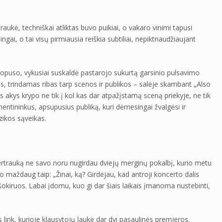
raukė, techniškai atliktas buvo puikiai, o vakaro vinimi tapusi
ngai, o tai visų pirmiausia reiškia subtiliai, nepiktnaudžiaujant
puso, vykusiai suskaldė pastarojo sukurtą garsinio pulsavimo
us, trindamas ribas tarp scenos ir publikos – salėje skambant „Also
 akys krypo ne tik į kol kas dar atpažįstamą sceną priekyje, ne tik
umentininkus, apsupusius publiką, kuri dėmesingai žvalgėsi ir
zikos sąveikas.
pertrauką ne savo noru nugirdau dviejų merginų pokalbį, kurio metu
 maždaug taip: „Žinai, ką? Girdėjau, kad antroji koncerto dalis
šokiruos. Labai įdomu, kuo gi dar šiais laikais įmanoma nustebinti,
 link, kurioje klausytojų laukė dar dvi pasaulinės premjeros.