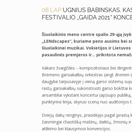
08 LAP
UGNIUS BABINSKAS. KAS
FESTIVALIO „GAIDA 2021“ KON
Šiuolaikinio meno centre spalio 29-ąją įvy
„LENdscapes“, kuriame peno ausims bei 
šiuolaikinei muzikai. Vokietijos ir Lietuvo
pasaulinės premjeros ir… prikrėsta nemaža
Vakaro žvaigždės – kompozitoriaus bei dirigent
Brėmeno garsiakalbių orkestras (angl.
Bremen L
daugybė tarpusavyje į vieną garso sistemą sujun
rastų garsiakalbių sukonstruoti garso bokštai 
ansambliai vykstant koncertui (ap)supo publiką,
punktyrinė linija, skyrusi sceną nuo auditorijo
Dviejų dalių renginys, prasidėjęs pagal įprastą k
žaismingai chaotišką mašinų, daiktų, žmonių ir
atlikimo bei klausymosi konvencijos.