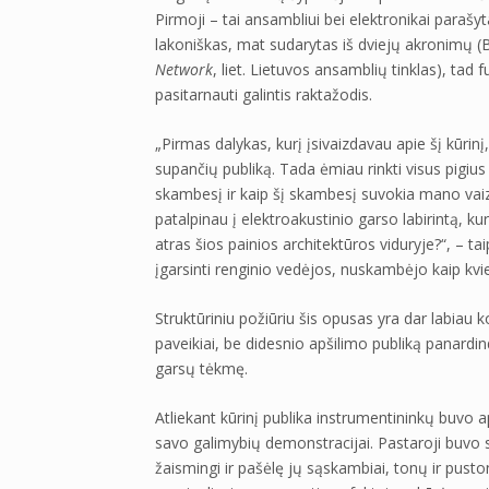
Pirmoji – tai ansambliui bei elektronikai para
lakoniškas, mat sudarytas iš dviejų akronimų 
Network
, liet. Lietuvos ansamblių tinklas), tad
pasitarnauti galintis raktažodis.
„Pirmas dalykas, kurį įsivaizdavau apie šį kūrinį
supančių publiką. Tada ėmiau rinkti visus pigius
skambesį ir kaip šį skambesį suvokia mano vai
patalpinau į elektroakustinio garso labirintą, 
atras šios painios architektūros viduryje?“, – ta
įgarsinti renginio vedėjos, nuskambėjo kaip kvie
Struktūriniu požiūriu šis opusas yra dar labiau 
paveikiai, be didesnio apšilimo publiką panardi
garsų tėkmę.
Atliekant kūrinį publika instrumentininkų buvo 
savo galimybių demonstracijai. Pastaroji buvo 
žaismingi ir pašėlę jų sąskambiai, tonų ir pusto