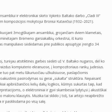
mbliui ir elektronikai skirto Vykinto Baltako darbo „Cladi III“
jam kompozicijos mokytojui Broniui Kutavičiui (1932–2021).
zikuojant žmogiškajam ansambliui, grojančiam dviem klarnetais,
“ minėtajam Brėmeno garsiakalbių orkestrui, iš kurio
akas manipuliavo sėdėdamas prie publikos apsuptyje įrengto 34
, turėjau atsitiktinės garbės sėdėti už V. Baltako nugaros, dėl ko
 vaizdus kompiuterio ekranuose, į kompozitoriaus rankų judesius.
je tuo pat metu lūkuriuočiau užkulisiuose, paslapčiomis
oakustinis pasirodymas su gerai „sukalta“ struktūra. Nepaisant
iai apibrėžiančios kelių dalių logikos, kūrinys sukurtas taip, kad
pretacijoms, o elektroniniai ir gyvi skambesiai lydytųsi į akustiškai
o malonu klausytis. Muzika tai sklido į tolį, tai artėjo neapibrėžto
ma ir pasklisdama po visą salę.