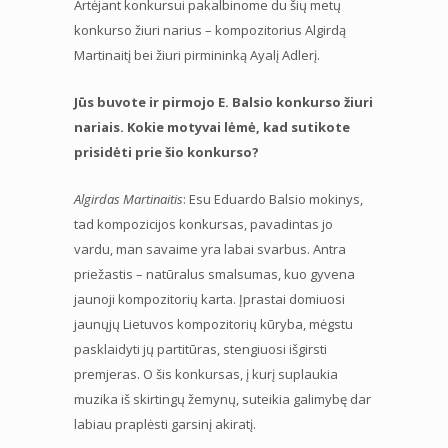
Artėjant konkursui pakalbinome du šių metų
konkurso žiuri narius – kompozitorius Algirdą
Martinaitį bei žiuri pirmininką Ayalį Adlerį.
Jūs buvote ir pirmojo E. Balsio konkurso žiuri
nariais. Kokie motyvai lėmė, kad sutikote
prisidėti prie šio konkurso?
Algirdas Martinaitis
: Esu Eduardo Balsio mokinys,
tad kompozicijos konkursas, pavadintas jo
vardu, man savaime yra labai svarbus. Antra
priežastis – natūralus smalsumas, kuo gyvena
jaunoji kompozitorių karta. Įprastai domiuosi
jaunųjų Lietuvos kompozitorių kūryba, mėgstu
pasklaidyti jų partitūras, stengiuosi išgirsti
premjeras. O šis konkursas, į kurį suplaukia
muzika iš skirtingų žemynų, suteikia galimybę dar
labiau praplėsti garsinį akiratį.