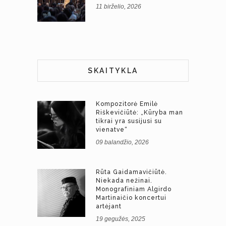
11 birželio, 2026
SKAITYKLA
Kompozitorė Emilė
Riškevičiūtė: „Kūryba man
tikrai yra susijusi su
vienatve“
09 balandžio, 2026
Rūta Gaidamavičiūtė.
Niekada nežinai.
Monografiniam Algirdo
Martinaičio koncertui
artėjant
19 gegužės, 2025