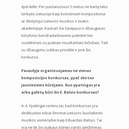
Ayal Adler
: Per pastaruosius 5 metus ne kartą teko
lankytis Lietuvoje kaip kviestiniam kompozitoriui
ar dėstytojui Lietuvos muzikos ir teatro
akademijoje. Kaskart čia žavėjausi ir džiaugiausi
kūrybinio bendradarbiavimo patirtimi bei
susitikimais su puikiais muzikantais bičiuliais. Tad
su džiaugsmu sutikau prisidėti ir prie šio
konkurso.
Pasaulyje organizuojamas ne vienas
kompozicijos konkursas, ypač skirtas
jauniesiems kūrėjams. Kuo ypatingas yra
arba galėtų būti šis E. Balsio konkursas?
A. A.
Ypatingai vertinu tai, kad konkursas yra
dedikuotas tokiai žinomai Lietuvos šiuolaikinės
muzikos asmenybei kaip Eduardas Balsys. Tai
yra ne tik šio puikaus kūrėjo vardo įamžinimas