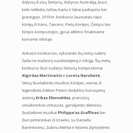
dalyvių iš visų žemynų, išskyrus Australiją, buvo
kiek netikėta, tačiau kartu ir labai padrąsino bei
įpareigojo. 2019 m. konkurso laureatais tapo
kūrėjų iš Irano, Taivano, Pietų Korėjos, Čekijos bei
Kinijos kompozicijos, gyvai atliktos finaliniame
koncerte Vilniuje.
Antrasis konkursas, vyksiantis šių metų rudenį
žada ne mažesnį susidomėjimą ir intrigą. Šių metų
konkurso žiuri sudarys lietuvių kompozitoriai
Algirdas Martinaitis
ir
Loreta Narvilaitė
,
latvių šiuolaikinės muzikos kūrėjas, vienas iš
legendinės Edition Peters leidyklos kuruojamų
autorių
Erikas Ešenvaldas
, prancūzų
smuikininkas virtuozas, garsėjantis dėmesiu
šiuolaikinei muzikai
Philippe’as Graffinas
bei
žiuri pirmininkas iš Izraelio, su Danieliu
Barenboimu, Zubinu Mehta ir kitomis įžymybėmis