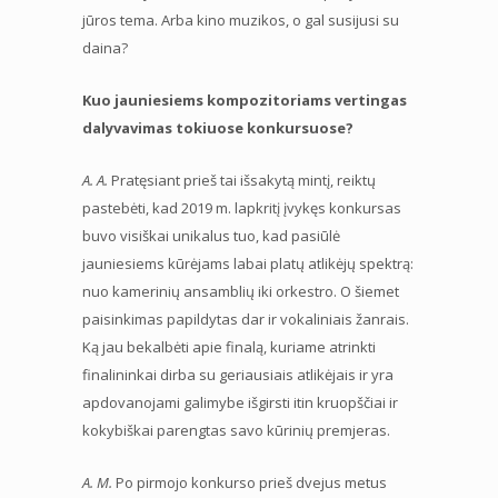
jūros tema. Arba kino muzikos, o gal susijusi su
daina?
Kuo jauniesiems kompozitoriams vertingas
dalyvavimas tokiuose konkursuose?
A. A.
Pratęsiant prieš tai išsakytą mintį, reiktų
pastebėti, kad 2019 m. lapkritį įvykęs konkursas
buvo visiškai unikalus tuo, kad pasiūlė
jauniesiems kūrėjams labai platų atlikėjų spektrą:
nuo kamerinių ansamblių iki orkestro. O šiemet
paisinkimas papildytas dar ir vokaliniais žanrais.
Ką jau bekalbėti apie finalą, kuriame atrinkti
finalininkai dirba su geriausiais atlikėjais ir yra
apdovanojami galimybe išgirsti itin kruopščiai ir
kokybiškai parengtas savo kūrinių premjeras.
A. M.
Po pirmojo konkurso prieš dvejus metus