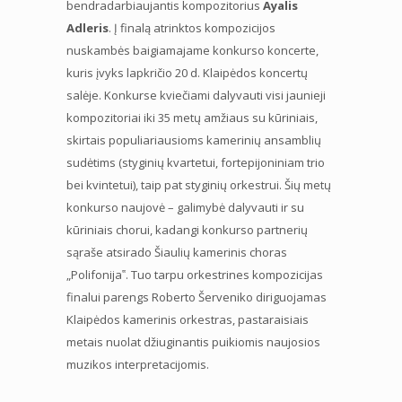
bendradarbiaujantis kompozitorius
Ayalis
Adleris
. Į finalą atrinktos kompozicijos
nuskambės baigiamajame konkurso koncerte,
kuris įvyks lapkričio 20 d. Klaipėdos koncertų
salėje. Konkurse kviečiami dalyvauti visi jaunieji
kompozitoriai iki 35 metų amžiaus su kūriniais,
skirtais populiariausioms kamerinių ansamblių
sudėtims (styginių kvartetui, fortepijoniniam trio
bei kvintetui), taip pat styginių orkestrui. Šių metų
konkurso naujovė – galimybė dalyvauti ir su
kūriniais chorui, kadangi konkurso partnerių
sąraše atsirado Šiaulių kamerinis choras
„Polifonija‟. Tuo tarpu orkestrines kompozicijas
finalui parengs Roberto Šerveniko diriguojamas
Klaipėdos kamerinis orkestras, pastaraisiais
metais nuolat džiuginantis puikiomis naujosios
muzikos interpretacijomis.