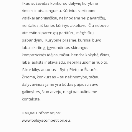
likau sužavėtas konkurso dalyvių kūrybine
rimtimi ir atsakingumu. Kūrinius vertinome
visiškai anonimiškai, nežinodami nei pavardžių,
nei šalies, iš kurios kūrinys atkeliavo. Čia nebuvo
atmestinai parengtų partitūrų, mėgėjiškų
pabandymų. Kūrybine prasme, kūriniai buvo
labai skirtingi, įgyvendintos skirtingos
kompozicinės idėjos, tačiau bendra kokybė, išties,
labai aukšta ir akivaizdu, nepriklausomai nuo to,
iš kur kilęs autorius – Rytų, Pietų ar Šiaurės.
Žinoma, konkursas – tai nežinomybė, tačiau
dalyvavimas jame yra būdas pajausti savo
galimybes, šiuo atveju, netgi pasauliniame
kontekste.
Daugiau informacijos:
www.balsyscompetition.eu
.