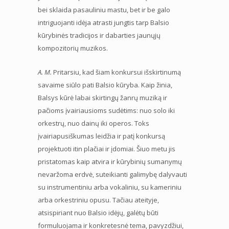
bei sklaida pasauliniu mastu, bet ir be galo
intriguojanti idėja atrasti jungtis tarp Balsio
kūrybinės tradicijos ir dabarties jaunųjų
kompozitorių muzikos.
A. M.
Pritarsiu, kad šiam konkursui išskirtinumą
savaime siūlo pati Balsio kūryba. Kaip žinia,
Balsys kūrė labai skirtingų žanrų muziką ir
pačioms įvairiausioms sudėtims: nuo solo iki
orkestrų, nuo dainų iki operos. Toks
įvairiapusiškumas leidžia ir patį konkursą
projektuoti itin plačiai ir įdomiai. Šiuo metu jis
pristatomas kaip atvira ir kūrybinių sumanymų
nevaržoma erdvė, suteikianti galimybę dalyvauti
su instrumentiniu arba vokaliniu, su kameriniu
arba orkestriniu opusu. Tačiau ateityje,
atsispiriant nuo Balsio idėjų, galėtų būti
formuluojama ir konkretesnė tema, pavyzdžiui,