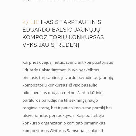
27 LIE
II-ASIS TARPTAUTINIS
EDUARDO BALSIO JAUNŲJŲ
KOMPOZITORIŲ KONKURSAS
VYKS JAU ŠĮ RUDENĮ
Kai prieš dvejus metus, švenčiant kompozitoriaus
Eduardo Balsio šimtmetį, buvo paskelbtas
pirmasis tarptautinis jo vardu pavadintas jaunųjų
kompozitorių konkursas, iš viso pasaulio
atkeliavusios daugiau nei pusšimčio kūrinių
partitūros paliudijo ne tik sėkmingą naujo
renginio startą, bet ir paties konkurso poreikį bei
atsiveriančias perspektyvas. Kaip pastebėjo
konkurso organizacinio komiteto pirmininkas
kompozitorius Gintaras Samsonas, sulaukti