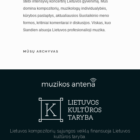
stebi intensyvų koncertinį Lietuvos gyvenimą. Mus
domina kompozitorių, muzikologų individualybės,
kūrybos paslaptys, aktualiausios šiuolaikinio meno
formos, kritiniai komentarai ir diskusijos. Viskas, kuo
šiandien alsuoja Lietuvos profesionalioji muzika.
MŪSŲ ARCHYVAS
Lietuvos kompozitorių sąjungos veiklą finansuoja Lietuvos
kultūros taryba.