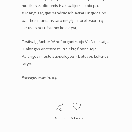
muzikos tradicijomis ir aktualijomis, taip pat
sudaryti sąlygas bendradarbiavimui ir gerosios
patirties mainams tarp mėgėjų ir profesionalų,
Lietuvos bei užsienio kolektyvų.
Festivalį „Amber Wind“ organizuoja Viešoji Įstaiga
„Palangos orkestras“. Projektą finansuoja
Palangos miesto savivaldybė ir Lietuvos kultūros
taryba.
Palangos orkestro inf.
Dalintis
0
Likes