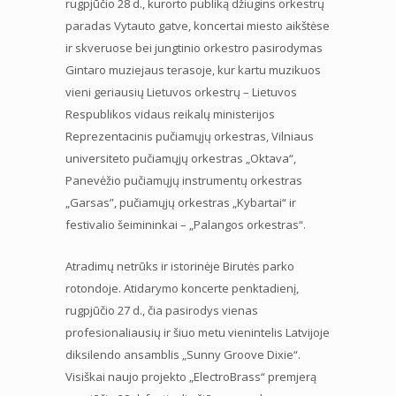
rugpjūčio 28 d., kurorto publiką džiugins orkestrų
paradas Vytauto gatve, koncertai miesto aikštėse
ir skveruose bei jungtinio orkestro pasirodymas
Gintaro muziejaus terasoje, kur kartu muzikuos
vieni geriausių Lietuvos orkestrų – Lietuvos
Respublikos vidaus reikalų ministerijos
Reprezentacinis pučiamųjų orkestras, Vilniaus
universiteto pučiamųjų orkestras „Oktava“,
Panevėžio pučiamųjų instrumentų orkestras
„Garsas”, pučiamųjų orkestras „Kybartai“ ir
festivalio šeimininkai – „Palangos orkestras“.
Atradimų netrūks ir istorinėje Birutės parko
rotondoje. Atidarymo koncerte penktadienį,
rugpjūčio 27 d., čia pasirodys vienas
profesionaliausių ir šiuo metu vienintelis Latvijoje
diksilendo ansamblis „Sunny Groove Dixie“.
Visiškai naujo projekto „ElectroBrass“ premjerą