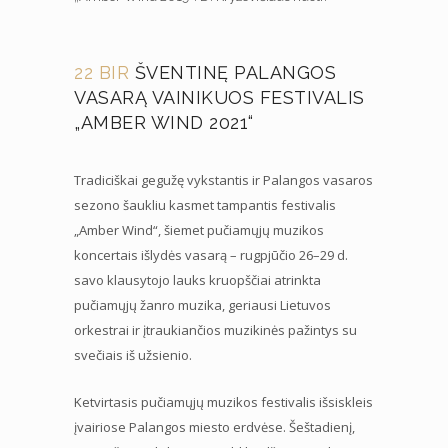
22 BIR
ŠVENTINĘ PALANGOS
VASARĄ VAINIKUOS FESTIVALIS
„AMBER WIND 2021“
Tradiciškai gegužę vykstantis ir Palangos vasaros
sezono šaukliu kasmet tampantis festivalis
„Amber Wind“, šiemet pučiamųjų muzikos
koncertais išlydės vasarą – rugpjūčio 26–29 d.
savo klausytojo lauks kruopščiai atrinkta
pučiamųjų žanro muzika, geriausi Lietuvos
orkestrai ir įtraukiančios muzikinės pažintys su
svečiais iš užsienio.
Ketvirtasis pučiamųjų muzikos festivalis išsiskleis
įvairiose Palangos miesto erdvėse. Šeštadienį,