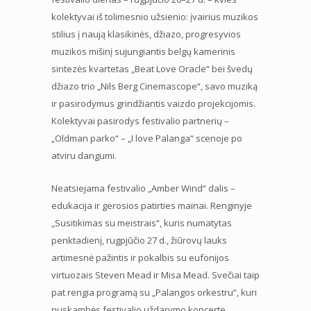
kolektyvai iš tolimesnio užsienio: įvairius muzikos
stilius į naują klasikinės, džiazo, progresyvios
muzikos mišinį sujungiantis belgų kamerinis
sintezės kvartetas „Beat Love Oracle“ bei švedų
džiazo trio „Nils Berg Cinemascope“, savo muziką
ir pasirodymus grindžiantis vaizdo projekcijomis.
Kolektyvai pasirodys festivalio partnerių –
„Oldman parko“ – „I love Palanga“ scenoje po
atviru dangumi.
Neatsiejama festivalio „Amber Wind“ dalis –
edukacija ir gerosios patirties mainai. Renginyje
„Susitikimas su meistrais“, kuris numatytas
penktadienį, rugpjūčio 27 d., žiūrovų lauks
artimesnė pažintis ir pokalbis su eufonijos
virtuozais Steven Mead ir Misa Mead. Svečiai taip
pat rengia programą su „Palangos orkestru“, kuri
nuskambės festivalio uždarymo koncerte