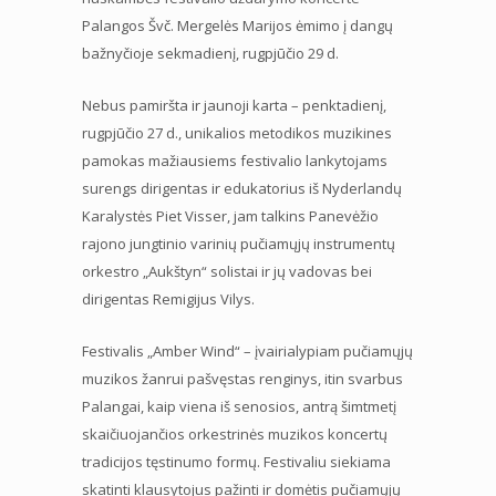
Palangos Švč. Mergelės Marijos ėmimo į dangų
bažnyčioje sekmadienį, rugpjūčio 29 d.
Nebus pamiršta ir jaunoji karta – penktadienį,
rugpjūčio 27 d., unikalios metodikos muzikines
pamokas mažiausiems festivalio lankytojams
surengs dirigentas ir edukatorius iš Nyderlandų
Karalystės Piet Visser, jam talkins Panevėžio
rajono jungtinio varinių pučiamųjų instrumentų
orkestro „Aukštyn“ solistai ir jų vadovas bei
dirigentas Remigijus Vilys.
Festivalis „Amber Wind“ – įvairialypiam pučiamųjų
muzikos žanrui pašvęstas renginys, itin svarbus
Palangai, kaip viena iš senosios, antrą šimtmetį
skaičiuojančios orkestrinės muzikos koncertų
tradicijos tęstinumo formų. Festivaliu siekiama
skatinti klausytojus pažinti ir domėtis pučiamųjų