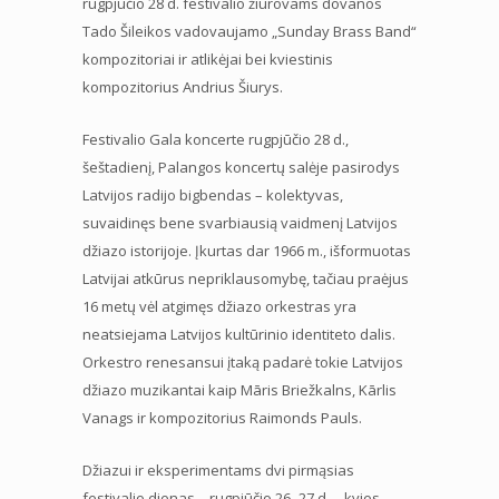
rugpjūčio 28 d. festivalio žiūrovams dovanos
Tado Šileikos vadovaujamo „Sunday Brass Band“
kompozitoriai ir atlikėjai bei kviestinis
kompozitorius Andrius Šiurys.
Festivalio Gala koncerte rugpjūčio 28 d.,
šeštadienį, Palangos koncertų salėje pasirodys
Latvijos radijo bigbendas – kolektyvas,
suvaidinęs bene svarbiausią vaidmenį Latvijos
džiazo istorijoje. Įkurtas dar 1966 m., išformuotas
Latvijai atkūrus nepriklausomybę, tačiau praėjus
16 metų vėl atgimęs džiazo orkestras yra
neatsiejama Latvijos kultūrinio identiteto dalis.
Orkestro renesansui įtaką padarė tokie Latvijos
džiazo muzikantai kaip Māris Briežkalns, Kārlis
Vanags ir kompozitorius Raimonds Pauls.
Džiazui ir eksperimentams dvi pirmąsias
festivalio dienas – rugpjūčio 26–27 d. – kvies