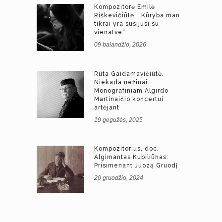
Kompozitorė Emilė
Riškevičiūtė: „Kūryba man
tikrai yra susijusi su
vienatve“
09 balandžio, 2026
Rūta Gaidamavičiūtė.
Niekada nežinai.
Monografiniam Algirdo
Martinaičio koncertui
artėjant
19 gegužės, 2025
Kompozitorius, doc.
Algimantas Kubiliūnas.
Prisimenant Juozą Gruodį
20 gruodžio, 2024