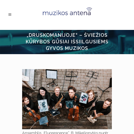
„DRUSKOMANIJOJE“ – ŠVIEŽIOS
KŪRYBOS GŪSIAI IŠSIILGUSIEMS
GYVOS MUZIKOS
Ansamblis „Fluorescence“. B. Mikelionytės nuotr.