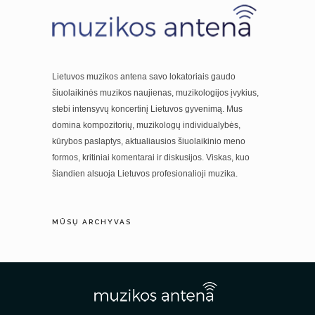
Lietuvos muzikos antena savo lokatoriais gaudo
šiuolaikinės muzikos naujienas, muzikologijos įvykius,
stebi intensyvų koncertinį Lietuvos gyvenimą. Mus
domina kompozitorių, muzikologų individualybės,
kūrybos paslaptys, aktualiausios šiuolaikinio meno
formos, kritiniai komentarai ir diskusijos. Viskas, kuo
šiandien alsuoja Lietuvos profesionalioji muzika.
MŪSŲ ARCHYVAS