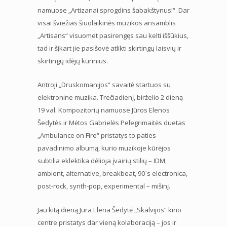
namuose „Artizanai sprogdins šabakštynus!“. Dar
visai šviežias šiuolaikinės muzikos ansamblis
„Artisans“ visuomet pasirengęs sau kelti iššūkius,
tad ir šįkart jie pasišovė atlikti skirtingų laisvių ir
skirtingų idėjų kūrinius.
Antroji „Druskomanijos“ savaitė startuos su
elektronine muzika. Trečiadienį, birželio 2 dieną
19 val. Kompozitorių namuose Jūros Elenos
Šedytės ir Mėtos Gabrielės Pelegrimaitės duetas
„Ambulance on Fire“ pristatys to paties
pavadinimo albumą, kurio muzikoje kūrėjos
subtilia eklektika dėlioja įvairių stilių – IDM,
ambient, alternative, breakbeat, 90`s electronica,
post-rock, synth-pop, experimental – mišinį.
Jau kitą dieną Jūra Elena Šedytė „Skalvijos“ kino
centre pristatys dar vieną kolaboraciją – jos ir