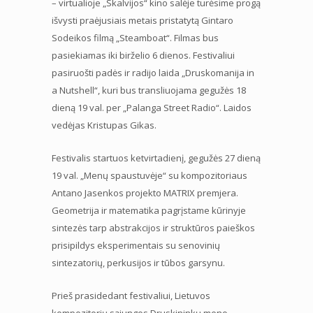
– virtualioje „Skalvijos“ kino salėje turėsime progą
išvysti praėjusiais metais pristatytą Gintaro
Sodeikos filmą „Steamboat“. Filmas bus
pasiekiamas iki birželio 6 dienos. Festivaliui
pasiruošti padės ir radijo laida „Druskomanija in
a Nutshell“, kuri bus transliuojama gegužės 18
dieną 19 val. per „Palanga Street Radio“. Laidos
vedėjas Kristupas Gikas.
Festivalis startuos ketvirtadienį, gegužės 27 dieną
19 val. „Menų spaustuvėje“ su kompozitoriaus
Antano Jasenkos projekto MATRIX premjera.
Geometrija ir matematika pagrįstame kūrinyje
sintezės tarp abstrakcijos ir struktūros paieškos
prisipildys eksperimentais su senovinių
sintezatorių, perkusijos ir tūbos garsynu.
Prieš prasidedant festivaliui, Lietuvos
kompozitorių sąjungos Druskininkų meno