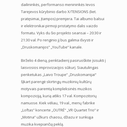
dailininkės, performanso menininkės Ievos
Tarejevos kūrybinio darbo X/TENSIONS (liet.
pratęsimai, įtampos) premjera. Tai albumo balsui
ir elektronikai pirmoji pristatymo dalis vaizdo
formatu. Vyks du šio projekto seansai – 20:30 ir
21:30 val. Po renginio jį bus galima išvysti ir
„Druskomanijos“ „YouTube“ kanale.
Birželio 4 dieną, penktadienį pasiruoškite įsisukti į
laisvosios improvizacijos sūkurį. Siautulingas
penketukas „Laivo Troupe“ „Druskomanijai“
šįkart parengė skirtingų muzikinių kultūrų
motyvais paremtą kompleksinės muzikos
kompoziciją, kurią atliks 17 val. Kompozitorių
namuose. Kiek vėliau, 19 val., menų fabrike
„Loftas“ koncerte „OUTRÉ“ „VR Quartet Trio“ ir
„Motina“ užkurs chaosu, džiazu ir sunkiąja
muzika kvepiančią peklą.