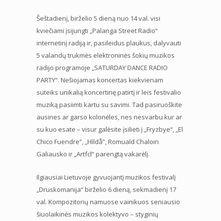
Šeštadienį, birželio 5 dieną nuo 14 val. visi
kviečiami įsijungti „Palanga Street Radio“
internetinį radiją ir, pasileidus plaukus, dalyvauti
5 valandų trukmės elektroninės šokių muzikos
radijo programoje „SATURDAY DANCE RADIO
PARTY“. Nešiojamas koncertas kiekvienam
suteiks unikalią koncertinę patirtį ir leis festivalio
muziką pasiimti kartu su savimi. Tad pasiruoškite
ausines ar garso kolonėles, nes nesvarbu kur ar
su kuo esate – visur galėsite įsilieti į „Fryzbye“, „El
Chico Fuendre“, „Hìldå“, Romuald Chaloin
Galiausko ir „Artfcl“ parengtą vakarėlį.
Ilgiausiai Lietuvoje gyvuojantį muzikos festivalį
„Druskomanija“ birželio 6 dieną, sekmadienį 17
val. Kompozitorių namuose vainikuos seniausio
šiuolaikinės muzikos kolektyvo – styginių