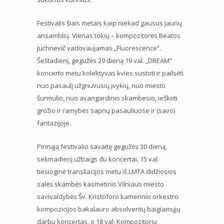
Festivalis šiais metais kaip niekad gausus jaunų
ansamblių. Vienas tokių – kompozitorės Beatos
Juchnevič vadovaujamas „Fluorescence“.
Šeštadienį, gegužės 29 dieną 19 val. „DREAM“
koncerto metu kolektyvas kvies sustoti ir pailsėti
nuo pasaulį užgriuvusių įvykių, nuo miesto
šurmulio, nuo avangardinio skambesio, ieškoti
grožio ir ramybės sapnų pasauliuose ir (savo)
fantazijoje.
Pirmąją festivalio savaitę gegužės 30 dieną,
sekmadienį užbaigs du koncertai. 15 val.
tiesioginė transliacijos metu iš LMTA didžiosios
salės skambės kasmetinis Vilniaus miesto
savivaldybės Šv. Kristoforo kamerinio orkestro
kompozicijos bakalauro absolventų baigiamųjų
darbų koncertas, o 18 val. Kompozitorių