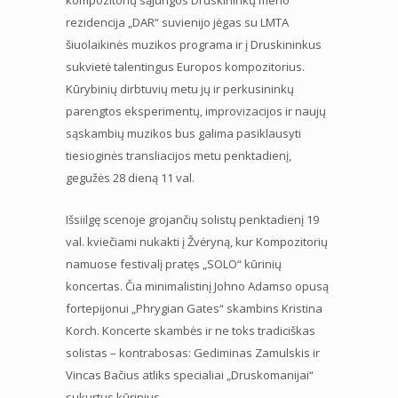
rezidencija „DAR“ suvienijo jėgas su LMTA
šiuolaikinės muzikos programa ir į Druskininkus
sukvietė talentingus Europos kompozitorius.
Kūrybinių dirbtuvių metu jų ir perkusininkų
parengtos eksperimentų, improvizacijos ir naujų
sąskambių muzikos bus galima pasiklausyti
tiesioginės transliacijos metu penktadienį,
gegužės 28 dieną 11 val.
Išsiilgę scenoje grojančių solistų penktadienį 19
val. kviečiami nukakti į Žvėryną, kur Kompozitorių
namuose festivalį pratęs „SOLO“ kūrinių
koncertas. Čia minimalistinį Johno Adamso opusą
fortepijonui „Phrygian Gates“ skambins Kristina
Korch. Koncerte skambės ir ne toks tradiciškas
solistas – kontrabosas: Gediminas Zamulskis ir
Vincas Bačius atliks specialiai „Druskomanijai“
sukurtus kūrinius.