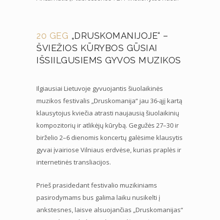
20 GEG
„DRUSKOMANIJOJE“ –
ŠVIEŽIOS KŪRYBOS GŪSIAI
IŠSIILGUSIEMS GYVOS MUZIKOS
Ilgiausiai Lietuvoje gyvuojantis šiuolaikinės
muzikos festivalis „Druskomanija“ jau 36-ąjį kartą
klausytojus kviečia atrasti naujausią šiuolaikinių
kompozitorių ir atlikėjų kūrybą. Gegužės 27–30 ir
birželio 2–6 dienomis koncertų galėsime klausytis
gyvai įvairiose Vilniaus erdvėse, kurias praplės ir
internetinės transliacijos.
Prieš prasidedant festivalio muzikiniams
pasirodymams bus galima laiku nusikelti į
ankstesnes, laisve alsuojančias „Druskomanijas“