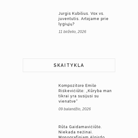
Jurgis Kubilius. Vox vs.
juventutis. Artėjame prie
lygiųjų?
11 birželio, 2026
SKAITYKLA
Kompozitorė Emilė
Riškevičiūtė: „Kūryba man
tikrai yra susijusi su
vienatve“
09 balandžio, 2026
Rūta Gaidamavičiūtė.
Niekada nežinai.
Monografiniam Algirdo