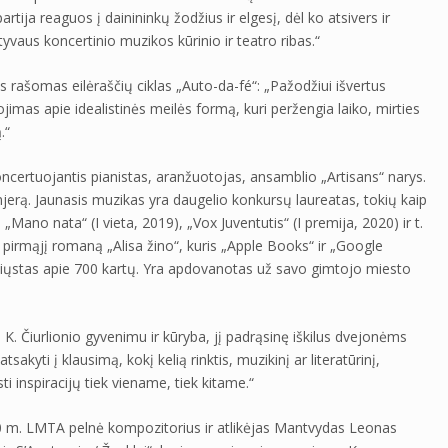
rtija reaguos į dainininkų žodžius ir elgesį, dėl ko atsivers ir
tyvaus koncertinio muzikos kūrinio ir teatro ribas.“
us rašomas eilėraščių ciklas „Auto-da-fé“: „Pažodžiui išvertus
imas apie idealistinės meilės formą, kuri peržengia laiko, mirties
.“
oncertuojantis pianistas, aranžuotojas, ansamblio „Artisans“ narys.
mjerą. Jaunasis muzikas yra daugelio konkursų laureatas, tokių kaip
, „Mano nata“ (I vieta, 2019), „Vox Juventutis“ (I premija, 2020) ir t.
o pirmąjį romaną „Alisa žino“, kuris „Apple Books“ ir „Google
iųstas apie 700 kartų. Yra apdovanotas už savo gimtojo miesto
. Čiurlionio gyvenimu ir kūryba, jį padrąsinę iškilus dvejonėms
tsakyti į klausimą, kokį kelią rinktis, muzikinį ar literatūrinį,
ti inspiracijų tiek viename, tiek kitame.“
20 m. LMTA pelnė kompozitorius ir atlikėjas Mantvydas Leonas