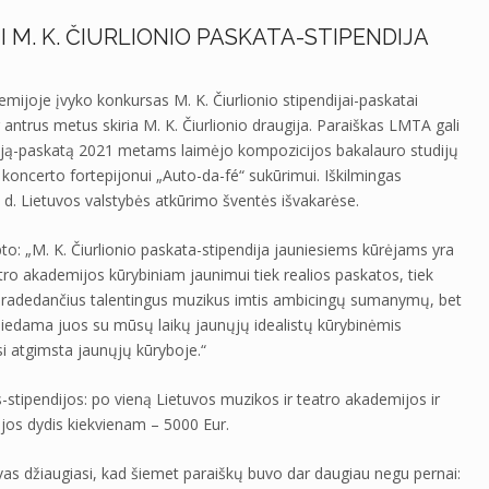
 M. K. ČIURLIONIO PASKATA-STIPENDIJA
emijoje įvyko konkursas M. K. Čiurlionio stipendijai-paskatai
r antrus metus skiria M. K. Čiurlionio draugija. Paraiškas LMTA gali
ndiją-paskatą 2021 metams laimėjo kompozicijos bakalauro studijų
koncerto fortepijonui „Auto-da-fé“ sukūrimui. Iškilmingas
 d. Lietuvos valstybės atkūrimo šventės išvakarėse.
o: „M. K. Čiurlionio paskata-stipendija jauniesiems kūrėjams yra
ro akademijos kūrybiniam jaunimui tiek realios paskatos, tiek
na pradedančius talentingus muzikus imtis ambicingų sumanymų, bet
 susiedama juos su mūsų laikų jaunųjų idealistų kūrybinėmis
rsi atgimsta jaunųjų kūryboje.“
stipendijos: po vieną Lietuvos muzikos ir teatro akademijos ir
ijos dydis kiekvienam – 5000 Eur.
vas džiaugiasi, kad šiemet paraiškų buvo dar daugiau negu pernai: