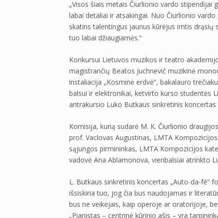
„Visos šiais metais Čiurlionio vardo stipendijai
labai detaliai ir atsakingai. Nuo Čiurlionio vard
skatins talentingus jaunus kūrėjus imtis drąsių
tuo labai džiaugiamės.“
Konkursui Lietuvos muzikos ir teatro akademij
magistrančių Beatos Juchnevič muzikinė monod
instaliacija „Kosminė erdvė“, bakalauro trečiaku
balsui ir elektronikai, ketvirto kurso studentė
antrakursio Luko Butkaus sinkretinis koncertas 
Komisija, kurią sudarė M. K. Čiurlionio draug
prof. Vaclovas Augustinas, LMTA Kompozicijos 
sąjungos pirmininkas, LMTA Kompozicijos kate
vadovė Ana Ablamonova, vienbalsiai atrinkto
L. Butkaus sinkretinis koncertas „Auto-da-fé“ f
išsiskiria tuo, jog čia bus naudojamas ir literatū
bus ne veikėjais, kaip operoje ar oratorijoje, bet
„Pianistas – centrinė kūrinio ašis – yra tarpinink