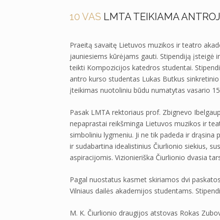
10 VAS
LMTA TEIKIAMA ANTROJI
Praeitą savaitę Lietuvos muzikos ir teatro akad
jauniesiems kūrėjams gauti. Stipendiją įsteigė i
teikti Kompozicijos katedros studentai. Stipe
antro kurso studentas Lukas Butkus sinkretinio 
įteikimas nuotoliniu būdu numatytas vasario 15
Pasak LMTA rektoriaus prof. Zbignevo Ibelgaupt
nepaprastai reikšminga Lietuvos muzikos ir teat
simboliniu lygmeniu. Ji ne tik padeda ir drąsi
ir sudabartina idealistinius Čiurlionio siekius,
aspiracijomis. Vizionieriška Čiurlionio dvasia ta
Pagal nuostatus kasmet skiriamos dvi paskatos-
Vilniaus dailės akademijos studentams. Stipend
M. K. Čiurlionio draugijos atstovas Rokas Zubo