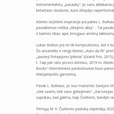
instrumentalistų „pasaulių“: jis savo atliekama pa
ketvirtasis sluoksnis, kuris ištirpdys neperforma
Kūrinio siužetinė inspiracija yra paties L. Butka
pavadinimas reiškia „tikėjimo aktą“… Tai pasakoj
ir baimės ribas; apie žmogaus amžiną laikinumą
Lukas Butkus yra ne tik kompozitorius, bet ir k
Šis ansamblis ir rengs kūrinio „Auto-da-fé“ pre
„Jaunieji fortepijono lyderiai“ (Grand Prix, 2015)
t. Taip pat rašo prozos kūrinius, 2019 m. išleid
Books“ internetinėse parduotuvėse buvo parsis
Marijampolės garsinimą.
Pasak L. Butkaus, jis nuo mažumės žavėjosi M. K
„tiek savimi, tiek savo gebėjimais“: „Kai turėjau a
supratau, kad galima, kaip Čiurlionis, bandyti ras
Pirmąją M. K. Čiurlionio paskatą-stipendiją 20