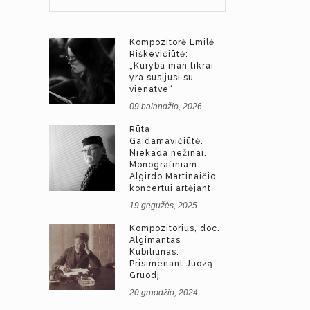
Kompozitorė Emilė
Riškevičiūtė:
„Kūryba man tikrai
yra susijusi su
vienatve“
09 balandžio, 2026
Rūta
Gaidamavičiūtė.
Niekada nežinai.
Monografiniam
Algirdo Martinaičio
koncertui artėjant
19 gegužės, 2025
Kompozitorius, doc.
Algimantas
Kubiliūnas.
Prisimenant Juozą
Gruodį
20 gruodžio, 2024