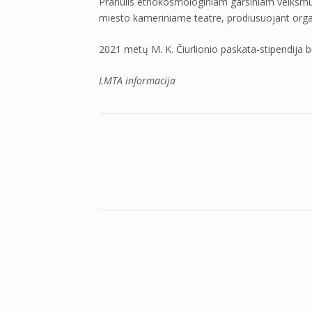
Pranulis etnokosmologiniam garsiniam veiksmui
miesto kameriniame teatre, prodiusuojant orga
2021 metų M. K. Čiurlionio paskata-stipendija b
LMTA informacija