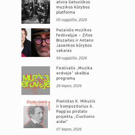
atvira lietuviškos
muzikos kūrybos
platforma
05 rugpjūčio, 2026
Pažaislio muzikos
festivalyje – Zitos
Bružaitės ir Antano
Jasenkos kūrybos
vakaras
04 rugpjūčio, 2026
Festivalis „Muzika
erdvėje“ skelbia
programą
28 liepos, 2026
Pianistas K. Mikužis
ir kompozitorius A.
Papp’as pristato
projektą „Čiurlionio
aidai“
07 liepos, 2026