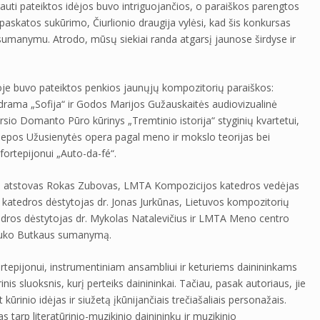
 gauti pateiktos idėjos buvo intriguojančios, o paraiškos parengtos
o paskatos sukūrimo, Čiurlionio draugija vylėsi, kad šis konkursas
 sumanymu. Atrodo, mūsų siekiai randa atgarsį jaunose širdyse ir
oje buvo pateiktos penkios jaunųjų kompozitorių paraiškos:
rama „Sofija“ ir Godos Marijos Gužauskaitės audiovizualinė
rsio Domanto Pūro kūrinys „Tremtinio istorija“ styginių kvartetui,
s Liepos Užusienytės opera pagal meno ir mokslo teorijas bei
fortepijonui „Auto-da-fé“.
ijos atstovas Rokas Zubovas, LMTA Kompozicijos katedros vedėjas
katedros dėstytojas dr. Jonas Jurkūnas, Lietuvos kompozitorių
dros dėstytojas dr. Mykolas Natalevičius ir LMTA Meno centro
 Luko Butkaus sumanymą.
ortepijonui, instrumentiniam ansambliui ir keturiems dainininkams
rinis sluoksnis, kurį perteiks dainininkai. Tačiau, pasak autoriaus, jie
 kūrinio idėjas ir siužetą įkūnijančiais trečiašaliais personažais.
as tarp literatūrinio-muzikinio dainininkų ir muzikinio