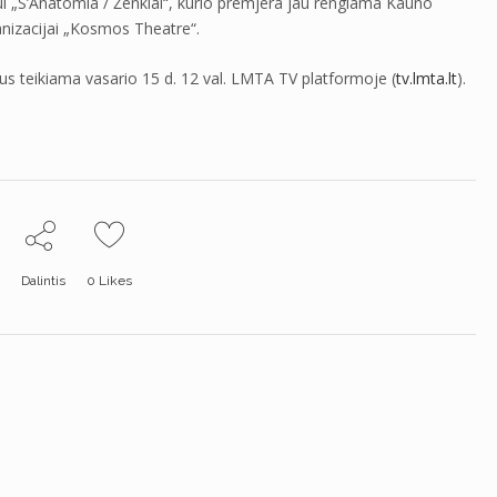
 „S’Anatomia / Ženklai“, kurio premjera jau rengiama Kauno
nizacijai „Kosmos Theatre“.
us teikiama vasario 15 d. 12 val. LMTA TV platformoje (
tv.lmta.lt
).
Dalintis
0
Likes