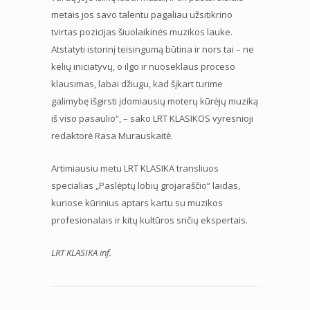
metais jos savo talentu pagaliau užsitikrino
tvirtas pozicijas šiuolaikinės muzikos lauke.
Atstatyti istorinį teisingumą būtina ir nors tai – ne
kelių iniciatyvų, o ilgo ir nuoseklaus proceso
klausimas, labai džiugu, kad šįkart turime
galimybę išgirsti įdomiausių moterų kūrėjų muziką
iš viso pasaulio“, – sako LRT KLASIKOS vyresnioji
redaktorė Rasa Murauskaitė.
Artimiausiu metu LRT KLASIKA transliuos
specialias „Paslėptų lobių grojaraščio“ laidas,
kuriose kūrinius aptars kartu su muzikos
profesionalais ir kitų kultūros sričių ekspertais.
LRT KLASIKA inf.