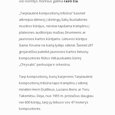
visi norintys. Kūrinius galima
rasti čia
.
„Tarptautinė kompozitorių tribūna“ kasmet
atkreipia dėmesį į skirtingų šalių šiuolaikinės
muzikos kūrėjus, neretai tapdama tramplinu į
platesnes auditorijas mažiau žinomiems ar
jaunosios kartos kūrėjams. Lietuvos kūrėjus
šiame forume ne kartą lydėjo sėkmė. Šiemet LRT
grojaraščiui pateikė jaunosios kartos lietuvių
kompozitorės Rūtos Vitkauskaitės kūrinį
„Chrysalis“ perkusijai ir orkestrui.
Tarp kompozitorių, kurių karjeroms Tarptautinė
kompozitorių tribūna tapo tramplinu į sėkmę
minėtini Henri Dutilleux, Luciano Berio ar Toru
Takemitsu. Deja, nuo 1955 m. pristačius daugiau
nei 600 kūrėjų, tarp jų tebuvo vos 47 moterys
kompozitorės.