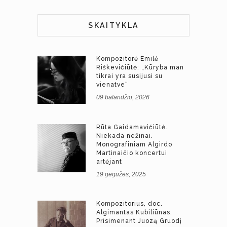
SKAITYKLA
Kompozitorė Emilė
Riškevičiūtė: „Kūryba man
tikrai yra susijusi su
vienatve“
09 balandžio, 2026
Rūta Gaidamavičiūtė.
Niekada nežinai.
Monografiniam Algirdo
Martinaičio koncertui
artėjant
19 gegužės, 2025
Kompozitorius, doc.
Algimantas Kubiliūnas.
Prisimenant Juozą Gruodį