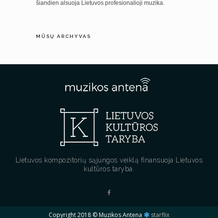
šiandien alsuoja Lietuvos profesionalioji muzika.
MŪSŲ ARCHYVAS
Lietuvos kompozitorių sąjungos veiklą finansuoja Lietuvos
kultūros taryba.
Copyright 2018 © Muzikos Antena
starflix