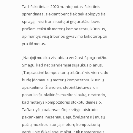
Tad išskirtiniais 2020 m. inicijuotas išskirtinis
sprendimas, siekiant bent šiek tiek aplopyti šią
spragą – visi transliuotojai grojaraščiui buvo
prašomi teikti tik moterų kompozitorių kūrinius,
apimantys visą tribūnos gyvavimo laikotarpį, tai
yra 66 metus.
„Naujoji muzika vis labiau veržiasi iš pogrindžio.
Smagu, kad net pandemijai sujaukus planus,
„Tarptautinė kompozitorių tribūna“ vis vien rado
būdą įdomiausių moterų kompozitorių kūrinių
apsikeitimui. Šiandien, stebint Lietuvos, o ir
pasaulio šiuolaikinės muzikos lauką, neatrodo,
kad moterys kompozitorės stokotų dėmesio.
Tačiau lyčių balansas šioje srityje atsirado
pakankamai neseniai. Deja, žvelgiant ir į mūsų
pačių muzikos istoriją, moterų kompozitorių
vardų joje išlikę labai mažai, ir tik pastaraisiais