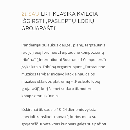
21 SAU
LRT KLASIKA KVIEČIA
IŠGIRSTI „PASLĖPTŲ LOBIŲ
GROJARAŠTĮ“
Pandemijai sujaukus daugelį planų, tarptautinis
radijo įrašų forumas „Tarptautinė kompozitorių
tribūna“ („International Rostrum of Composers“)
įvyks kitaip. Tribūną organizuojanti „Tarptautinė
muzikos taryba“ iniciavo kitokią naujosios
muzikos sklaidos platformą – „Paslėptų lobių
grojaraštį“, kurį šiemet sudaro tik moterų
kompozitorių kūriniai.
Išskirtinai tik sausio 18–24 dienomis vyksta
speciali transliacijų savaitė, kurios metu su
grojaraščiui pateiktais kūriniais galės susipažinti