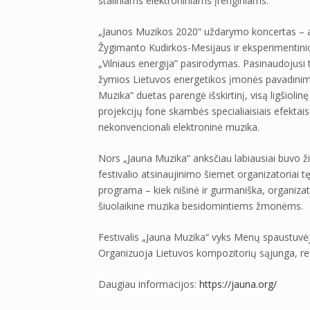
staliniams elektroniniams įrenginiams.
„Jaunos Muzikos 2020“ uždarymo koncertas – aud
Žygimanto Kudirkos-Mesijaus ir eksperimentini
„Vilniaus energija” pasirodymas. Pasinaudojusi t
žymios Lietuvos energetikos įmonės pavadinimą 
Muzika“ duetas parengė išskirtinį, visą ligšioli
projekcijų fone skambės specialiaisiais efektais
nekonvencionali elektroninė muzika.
Nors „Jauna Muzika“ anksčiau labiausiai buvo ži
festivalio atsinaujinimo šiemet organizatoriai tęsi
programa – kiek nišinė ir gurmaniška, organizator
šiuolaikine muzika besidomintiems žmonėms.
Festivalis „Jauna Muzika“ vyks Menų spaustuvėje
Organizuoja Lietuvos kompozitorių sąjunga, rem
Daugiau informacijos:
https://jauna.org/