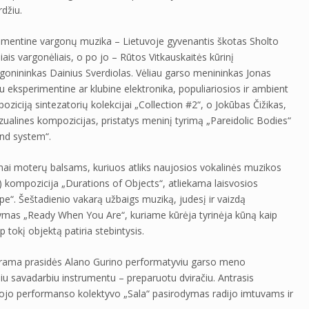
džiu.
rimentine vargonų muzika – Lietuvoje gyvenantis škotas Sholto
ais vargonėliais, o po jo – Rūtos Vitkauskaitės kūrinį
gonininkas Dainius Sverdiolas. Vėliau garso menininkas Jonas
su eksperimentine ar klubine elektronika, populiariosios ir ambient
iciją sintezatorių kolekcijai „Collection #2“, o Jokūbas Čižikas,
izualines kompozicijas, pristatys meninį tyrimą „Pareidolic Bodies“
und system“.
ai moterų balsams, kuriuos atliks naujosios vokalinės muzikos
) kompozicija „Durations of Objects“, atliekama laisvosios
“. Šeštadienio vakarą užbaigs muziką, judesį ir vaizdą
dymas „Ready When You Are“, kuriame kūrėja tyrinėja kūną kaip
ip tokį objektą patiria stebintysis.
rograma prasidės Alano Gurino performatyviu garso meno
u savadarbiu instrumentu – preparuotu dviračiu. Antrasis
ojo performanso kolektyvo „Sala“ pasirodymas radijo imtuvams ir