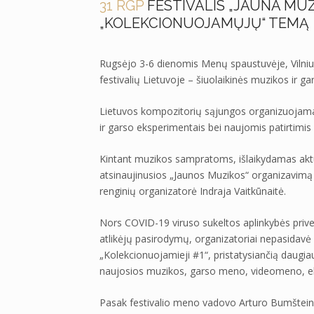
31 RGP
FESTIVALIS „JAUNA MUZIK
„KOLEKCIONUOJAMŲJŲ“ TEMĄ
Rugsėjo 3-6 dienomis Menų spaustuvėje, Vilniuje
festivalių Lietuvoje – šiuolaikinės muzikos ir g
Lietuvos kompozitorių sąjungos organizuojama
ir garso eksperimentais bei naujomis patirtimis 
Kintant muzikos sampratoms, išlaikydamas aktual
atsinaujinusios „Jaunos Muzikos“ organizavimą
renginių organizatorė Indraja Vaitkūnaitė.
Nors COVID-19 viruso sukeltos aplinkybės prive
atlikėjų pasirodymų, organizatoriai nepasidavė 
„Kolekcionuojamieji #1“, pristatysiančią daugiau
naujosios muzikos, garso meno, videomeno, ele
Pasak festivalio meno vadovo Arturo Bumšteino,