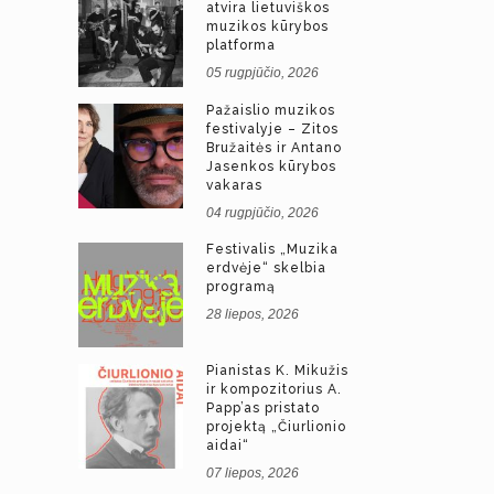
atvira lietuviškos
muzikos kūrybos
platforma
05 rugpjūčio, 2026
Pažaislio muzikos
festivalyje – Zitos
Bružaitės ir Antano
Jasenkos kūrybos
vakaras
04 rugpjūčio, 2026
Festivalis „Muzika
erdvėje“ skelbia
programą
28 liepos, 2026
Pianistas K. Mikužis
ir kompozitorius A.
Papp’as pristato
projektą „Čiurlionio
aidai“
07 liepos, 2026