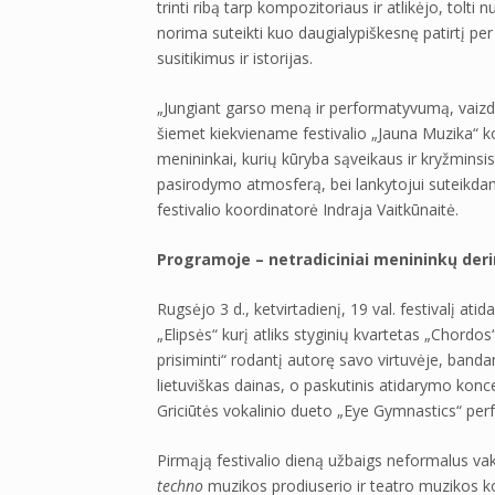
trinti ribą tarp kompozitoriaus ir atlikėjo, tolt
norima suteikti kuo daugialypiškesnę patirtį per
susitikimus ir istorijas.
„Jungiant garso meną ir performatyvumą, vaizd
šiemet kiekviename festivalio „Jauna Muzika“ kon
menininkai, kurių kūryba sąveikaus ir kryžminsis
pasirodymo atmosferą, bei lankytojui suteikdama
festivalio koordinatorė Indraja Vaitkūnaitė.
Programoje – netradiciniai menininkų derini
Rugsėjo 3 d., ketvirtadienį, 19 val. festivalį at
„Elipsės“ kurį atliks styginių kvartetas „Chordos“
prisiminti“ rodantį autorę savo virtuvėje, banda
lietuviškas dainas, o paskutinis atidarymo konc
Griciūtės vokalinio dueto „Eye Gymnastics“ pe
Pirmąją festivalio dieną užbaigs neformalus va
techno
muzikos prodiuserio ir teatro muzikos 