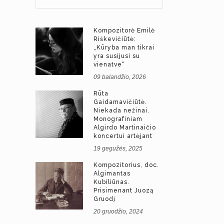
Kompozitorė Emilė
Riškevičiūtė:
„Kūryba man tikrai
yra susijusi su
vienatve“
09 balandžio, 2026
Rūta
Gaidamavičiūtė.
Niekada nežinai.
Monografiniam
Algirdo Martinaičio
koncertui artėjant
19 gegužės, 2025
Kompozitorius, doc.
Algimantas
Kubiliūnas.
Prisimenant Juozą
Gruodį
20 gruodžio, 2024