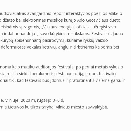
iovizualinis avangardinio repo ir interaktyvios poezijos atlikėjo
o džiazo bei elektroninės muzikos kūrėjo Ado Gecevičiaus dueto
eisinėmis spragomis, „Vilniaus energija“ oficialiai užregistravo
ir dabar naudoja jį savo kūrybiniams tikslams. Festivaliui „Jauna
nę kūrybą apibendrinantį pasirodymą, kuriame ryškių vaizdo
 deformuotas vokalas lietuvių, anglų ir dirbtinėmis kalbomis bei
noma kaip muzikų auditorijos festivalis, po pernai metais vykusio
a misiją siekti liberalumo ir plėsti auditoriją, ir nors festivalio
iai tiki, kad festivalis bus įdomus ir praturtinantis visiems garsu ir
, Vilniuje, 2020 m. rugsėjo 3‒6 d.
ia Lietuvos kultūros taryba, Vilniaus miesto savivaldybė.