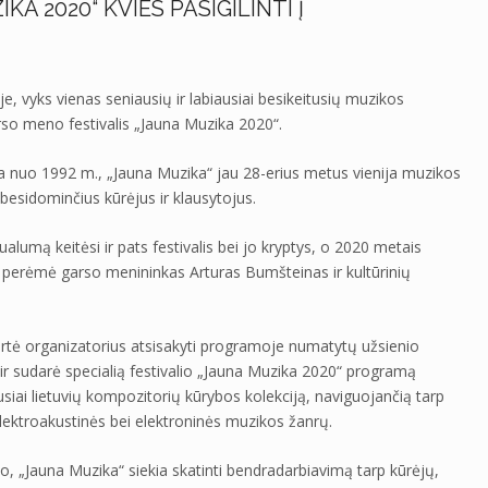
A 2020“ KVIES PASIGILINTI Į
, vyks vienas seniausių ir labiausiai besikeitusių muzikos
arso meno festivalis „Jauna Muzika 2020“.
 nuo 1992 m., „Jauna Muzika“ jau 28-erius metus vienija muzikos
besidominčius kūrėjus ir klausytojus.
umą keitėsi ir pats festivalis bei jo kryptys, o 2020 metais
 perėmė garso menininkas Arturas Bumšteinas ir kultūrinių
rtė organizatorius atsisakyti programoje numatytų užsienio
ir sudarė specialią festivalio „Jauna Muzika 2020“ programą
siai lietuvių kompozitorių kūrybos kolekciją, naviguojančią tarp
ktroakustinės bei elektroninės muzikos žanrų.
 „Jauna Muzika“ siekia skatinti bendradarbiavimą tarp kūrėjų,