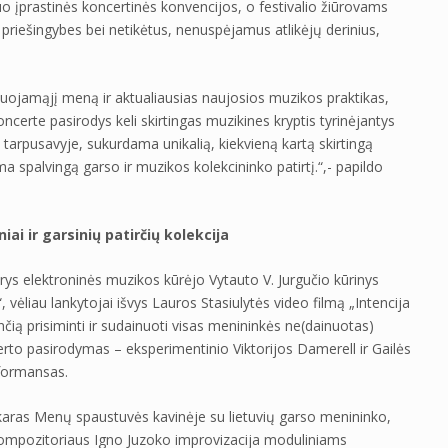
i nuo įprastinės koncertinės konvencijos, o festivalio žiūrovams
 priešingybes bei netikėtus, nenuspėjamus atlikėjų derinius,
uojamąjį meną ir aktualiausias naujosios muzikos praktikas,
certe pasirodys keli skirtingas muzikines kryptis tyrinėjantys
 tarpusavyje, sukurdama unikalią, kiekvieną kartą skirtingą
 spalvingą garso ir muzikos kolekcininko patirtį.“,- papildo
ai ir garsinių patirčių kolekcija
idarys elektroninės muzikos kūrėjo Vytauto V. Jurgučio kūrinys
, vėliau lankytojai išvys Lauros Stasiulytės video filmą „Intencija
nčią prisiminti ir sudainuoti visas menininkės ne(dainuotas)
erto pasirodymas – eksperimentinio Viktorijos Damerell ir Gailės
rformansas.
karas Menų spaustuvės kavinėje su lietuvių garso menininko,
kompozitoriaus Igno Juzoko improvizacija moduliniams