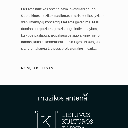
Lietuvos muzikos antena savo lokatoriais gaudo
šiuolaikinės muzikos naujienas, muzikologijos įvykius,
stebi intensyvų koncertinį Lietuvos gyvenimą. Mus
domina kompozitorių, muzikologų individualybės,
kūrybos paslaptys, aktualiausios šiuolaikinio meno
formos, kritiniai komentarai ir diskusijos. Viskas, kuo
šiandien alsuoja Lietuvos profesionalioji muzika.
MŪSŲ ARCHYVAS