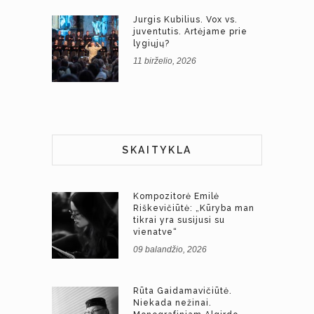
Jurgis Kubilius. Vox vs.
juventutis. Artėjame prie
lygiųjų?
11 birželio, 2026
SKAITYKLA
Kompozitorė Emilė
Riškevičiūtė: „Kūryba man
tikrai yra susijusi su
vienatve“
09 balandžio, 2026
Rūta Gaidamavičiūtė.
Niekada nežinai.