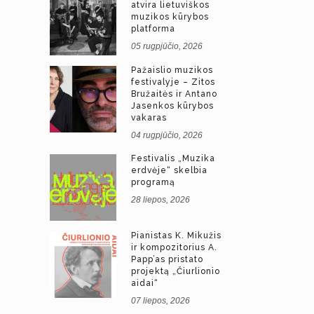
atvira lietuviškos
muzikos kūrybos
platforma
05 rugpjūčio, 2026
Pažaislio muzikos
festivalyje – Zitos
Bružaitės ir Antano
Jasenkos kūrybos
vakaras
04 rugpjūčio, 2026
Festivalis „Muzika
erdvėje“ skelbia
programą
28 liepos, 2026
Pianistas K. Mikužis
ir kompozitorius A.
Papp’as pristato
projektą „Čiurlionio
aidai“
07 liepos, 2026