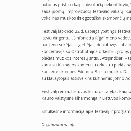
autorius pristato kaip „absoliučią nekonfliktybę
žada įdomų, improvizuotą festivalio vakarą, ku
vokalinės muzikos iki egzotiškai skambančių ins
Festivalį lapkričio 22 d. užbaigs ypatingą festi
latvių dirigentu, „Sinfonietta Rīga“ meno vadov
naujienų sekėjas ir gerbėjas, debiutavęs Latvijos
koncertavęs su Ostrobotnijos orkestru, grojęs į
plačias muzikos interesų sritis. „Atspindžiai“ – t
kartu su Klaipėdos kameriniu orkestru padės paj
koncerte skambės Eduardo Balsio muzika, Dalios K
su klausytojais atsisveikins kultinėmis Johno 
Festivalį remia: Lietuvos kultūros taryba, Kauno
Kauno valstybinė filharmonija ir Lietuvos komp
Smulkesnė informacija apie festivalį ir program
Organizatorių inf.