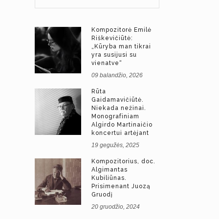
Kompozitorė Emilė
Riškevičiūtė:
„Kūryba man tikrai
yra susijusi su
vienatve“
09 balandžio, 2026
Rūta
Gaidamavičiūtė.
Niekada nežinai.
Monografiniam
Algirdo Martinaičio
koncertui artėjant
19 gegužės, 2025
Kompozitorius, doc.
Algimantas
Kubiliūnas.
Prisimenant Juozą
Gruodį
20 gruodžio, 2024