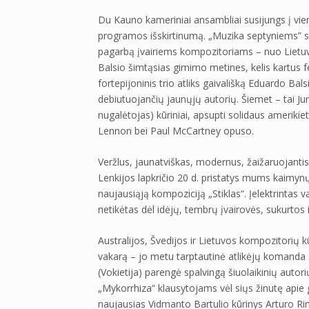
Du Kauno kameriniai ansambliai susijungs į vieną
programos išskirtinumą. „Muzika septyniems” su
pagarbą įvairiems kompozitoriams – nuo Lietuvo
Balsio šimtąsias gimimo metines, kelis kartus f
fortepijoninis trio atliks gaivališką Eduardo Ba
debiutuojančių jaunųjų autorių. Šiemet – tai J
nugalėtojas) kūriniai, apsupti solidaus ameriki
Lennon bei Paul McCartney opuso.
Veržlus, jaunatviškas, modernus, žaižaruojant
Lenkijos lapkričio 20 d. pristatys mums kaimyn
naujausiąją kompoziciją „Stiklas“. Įelektrintas 
netikėtas dėl idėjų, tembrų įvairovės, sukurtos 
Australijos, Švedijos ir Lietuvos kompozitorių kū
vakarą – jo metu tarptautinė atlikėjų komanda
(Vokietija) parengė spalvingą šiuolaikinių autor
„Mykorrhiza“ klausytojams vėl siųs žinutę apie 
naujausias Vidmanto Bartulio kūrinys Arturo Rim