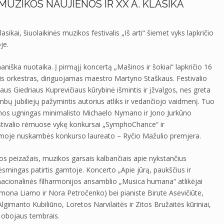
– MUZIKOS NAUJIENOS IR XX A. KLASIKA
sikai, šiuolaikinės muzikos festivalis „Iš arti“ šiemet vyks lapkričio
je.
aniška nuotaika. Į pirmąjį koncertą „Mašinos ir šokiai“ lapkričio 16
inis orkestras, diriguojamas maestro Martyno Staškaus. Festivalio
s Giedriaus Kuprevičiaus kūrybinė išmintis ir įžvalgos, nes greta
ų jubiliejų pažymintis autorius atliks ir vedančiojo vaidmenį. Tuo
anos ugningas minimalisto Michaelo Nymano ir Jono Jurkūno
estivalio rėmuose vykę konkursai „SymphoChance“ ir
oje nuskambės konkurso laureato – Ryčio Mažulio premjera.
s peizažais, muzikos garsais kalbančiais apie nykstančius
smingas patirtis gamtoje. Koncerto „Apie jūrą, paukščius ir
acionalinės filharmonijos ansamblio „Musica humana“ atlikėjai
imona Liamo ir Nora Petročenko) bei pianiste Birute Asevičiūte,
lgimanto Kubiliūno, Loretos Narvilaitės ir Zitos Bružaitės kūriniai,
ės obojaus tembrais.