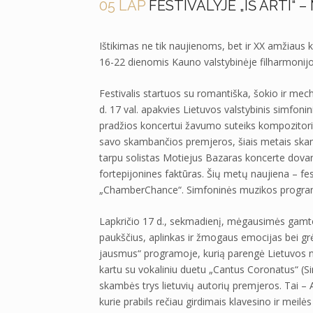
05 LAP
FESTIVALYJE „IŠ ARTI“ 
Ištikimas ne tik naujienoms, bet ir XX amžiaus kla
16-22 dienomis Kauno valstybinėje filharmonijo
Festivalis startuos su romantiška, šokio ir mech
d. 17 val. apakvies Lietuvos valstybinis simfon
pradžios koncertui žavumo suteiks kompozitoriau
savo skambančios premjeros, šiais metais skamb
tarpu solistas Motiejus Bazaras koncerte dov
fortepijonines faktūras. Šių metų naujiena – f
„ChamberChance“. Simfoninės muzikos program
Lapkričio 17 d., sekmadienį, mėgausimės gamto
paukščius, aplinkas ir žmogaus emocijas bei grė
jausmus“ programoje, kurią parengė Lietuvos n
kartu su vokaliniu duetu „Cantus Coronatus“ (S
skambės trys lietuvių autorių premjeros. Tai – A
kurie prabils rečiau girdimais klavesino ir meil