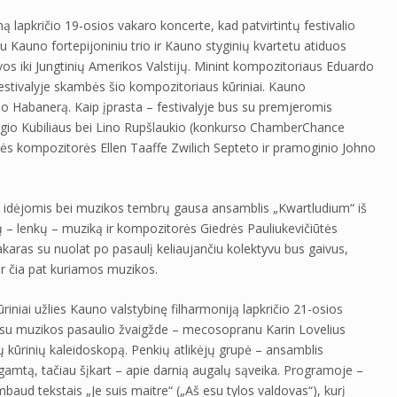
 lapkričio 19-osios vakaro koncerte, kad patvirtintų festivalio
 Kauno fortepijoniniu trio ir Kauno styginių kvartetu atiduos
s iki Jungtinių Amerikos Valstijų. Minint kompozitoriaus Eduardo
estivalyje skambės šio kompozitoriaus kūriniai. Kauno
lsio Habanerą. Kaip įprasta – festivalyje bus su premjeromis
urgio Kubiliaus bei Lino Rupšlaukio (konkurso ChamberChance
etės kompozitorės Ellen Taaffe Zwilich Septeto ir pramoginio Johno
is idėjomis bei muzikos tembrų gausa ansamblis „Kwartludium“ iš
ų – lenkų – muziką ir kompozitorės Giedrės Pauliukevičiūtės
vakaras su nuolat po pasaulį keliaujančiu kolektyvu bus gaivus,
ir čia pat kuriamos muzikos.
riniai užlies Kauno valstybinę filharmoniją lapkričio 21-osios
 su muzikos pasaulio žvaigžde – mecosopranu Karin Lovelius
ių kūrinių kaleidoskopą. Penkių atlikėjų grupė – ansamblis
gamtą, tačiau šįkart – apie darnią augalų sąveika. Programoje –
baud tekstais „Je suis maitre“ („Aš esu tylos valdovas“), kurį