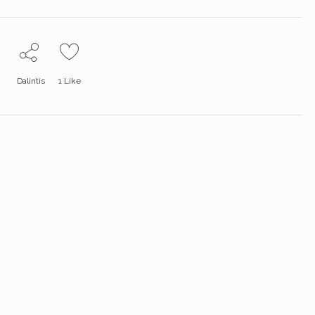
Dalintis
1
Like