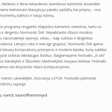
“. Netikėto ir tikrai nekasdienio skambesio kamerinis ansamblis
riame kiekvienam klausytojui pakaks įspūdžių bei potyrių – nuo
trumentų (tablos) ir naujų kūrinių.
valio programą rengiantis Klaipėdos kamerinis orkestras, kartu su
u ir dirigentu Normunds Šnē. Nepailstantis džiazo muzikos
 nacionalinėje operoje, vėliau – kaip solistas ir dirigentas
vairiose Latvijos roko ir
new age
grupėse, Normunds Šnē apima
ai lietuvių kompozitorių premjeros ir moderni klasika, kurią subtiliai
usti solistas Mindaugas Bačkus. Baigiamajame festivalio „Iš arti“
airaitytės ir Žibuoklės Martinaitytės naujausi kūriniai. Festivalis
Adamso bei Wojciecho Kilaro kompozicijomis.
 miesto savivaldybė, Asociacija LATGA. Festivalio partneriai:
ozitorių sąjunga.
ą:
isarti.lt
;
kaunofilharmonija.lt