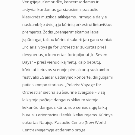
Vengrijoje, Kembridže, koncertuodamas ir
aktyviai kurdamas garsiausiems pasaulio
klasikinės muzikos atlikėjams. Pirmojoje dalyje
nuskambėjo dviejų jo kūrinių orkestrui lietuviškos
premjeros. Žodis „premjera“ skamba labai
įspūdingai, tačiau kūriniai sukurti jau gana seniai:
„Polaris: Voyage for Orchestra“ sukurtas prieš
devynerius, o koncertas fortepijonui „In Seven
Days“ – prieš vienuoliką metų. Kaip bebūtų,
kūriniai Lietuvos scenoje pirmą kartą suskambo
festivalio „Gaida“ uždarymo koncerte, diriguojami
paties kompozitoriaus. „Polaris: Voyage for
Orchestra“ sietina su Šiaurine žvaigžde – visą
laiką toje pačioje dangaus skliauto vietoje
liekančiu dangaus kūnu, nuo seniausiųjų laikų
buvusiu orientaciniu ženklu keliautojams. Kūrinys
sukurtas Naujojo Pasaulio Centro (New World
Centre) Majamyje atidarymo proga.