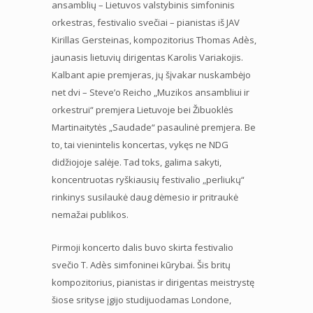
ansamblių – Lietuvos valstybinis simfoninis
orkestras, festivalio svečiai – pianistas iš JAV
Kirillas Gersteinas, kompozitorius Thomas Adès,
jaunasis lietuvių dirigentas Karolis Variakojis.
Kalbant apie premjeras, jų šįvakar nuskambėjo
net dvi – Steve’o Reicho „Muzikos ansambliui ir
orkestrui“ premjera Lietuvoje bei Žibuoklės
Martinaitytės „Saudade“ pasaulinė premjera. Be
to, tai vienintelis koncertas, vykęs ne NDG
didžiojoje salėje. Tad toks, galima sakyti,
koncentruotas ryškiausių festivalio „perliukų“
rinkinys susilaukė daug dėmesio ir pritraukė
nemažai publikos.
Pirmoji koncerto dalis buvo skirta festivalio
svečio T. Adès simfoninei kūrybai. Šis britų
kompozitorius, pianistas ir dirigentas meistrystę
šiose srityse įgijo studijuodamas Londone,