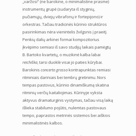
„varžosi“ (ne barokine, o minimalistine prasme)
instrumentų grupė (sudaryta iš styginių,
pučiamųjų, dviejų vibrafonų ir fortepijono) ir
orkestras. Tačiau tradicinės kūrinio struktūros
pasirinkimas nėra vienintelis žvilgsnis į praeitį.
Penkių dalių arkinei formai kompozitorius
įkvėpimo semiasi iš savo studijų laikais pamėgtų
B. Bartoko kvartetų, o muzikinė kalba labai
reichiška
, tarsi duoklė visai jo paties kūrybai.
Barokinis
concerto grosso
kontrapunktas remiasi
ritminiais dariniais bei tembrų gretinimu. Nors
tempas pastovus, kūrinio dinamiškumą skatina
ritminių verčių kaitaliojimas. Kūrinyje vyksta
aktyvus dramaturginis vystymas, tačiau visą laiką
išlieka stabilumo pojūtis, nulemtas pastovaus
tempo, paprastos metrinės sistemos bei aiškios
minimalistinės kalbos.