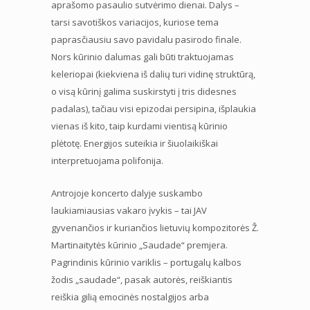
aprašomo pasaulio sutvėrimo dienai. Dalys –
tarsi savotiškos variacijos, kuriose tema
paprasčiausiu savo pavidalu pasirodo finale.
Nors kūrinio dalumas gali būti traktuojamas
keleriopai (kiekviena iš dalių turi vidinę struktūrą,
o visą kūrinį galima suskirstyti į tris didesnes
padalas), tačiau visi epizodai persipina, išplaukia
vienas iš kito, taip kurdami vientisą kūrinio
plėtotę. Energijos suteikia ir šiuolaikiškai
interpretuojama polifonija.
Antrojoje koncerto dalyje suskambo
laukiamiausias vakaro įvykis – tai JAV
gyvenančios ir kuriančios lietuvių kompozitorės Ž.
Martinaitytės kūrinio „Saudade“ premjera.
Pagrindinis kūrinio variklis – portugalų kalbos
žodis „saudade“, pasak autorės, reiškiantis
reiškia gilią emocinės nostalgijos arba