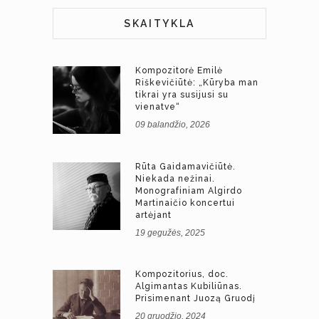
SKAITYKLA
Kompozitorė Emilė
Riškevičiūtė: „Kūryba man
tikrai yra susijusi su
vienatve“
09 balandžio, 2026
Rūta Gaidamavičiūtė.
Niekada nežinai.
Monografiniam Algirdo
Martinaičio koncertui
artėjant
19 gegužės, 2025
Kompozitorius, doc.
Algimantas Kubiliūnas.
Prisimenant Juozą Gruodį
20 gruodžio, 2024