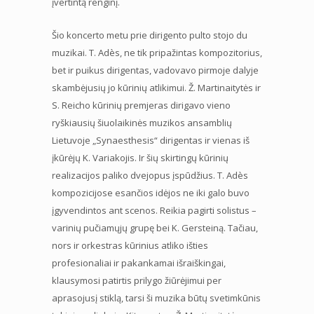
įvertintą renginį.
Šio koncerto metu prie dirigento pulto stojo du
muzikai. T. Adès, ne tik pripažintas kompozitorius,
bet ir puikus dirigentas, vadovavo pirmoje dalyje
skambėjusių jo kūrinių atlikimui. Ž. Martinaitytės ir
S. Reicho kūrinių premjeras dirigavo vieno
ryškiausių šiuolaikinės muzikos ansamblių
Lietuvoje „Synaesthesis“ dirigentas ir vienas iš
įkūrėjų K. Variakojis. Ir šių skirtingų kūrinių
realizacijos paliko dvejopus įspūdžius. T. Adès
kompozicijose esančios idėjos ne iki galo buvo
įgyvendintos ant scenos. Reikia pagirti solistus –
varinių pučiamųjų grupę bei K. Gersteiną. Tačiau,
nors ir orkestras kūrinius atliko išties
profesionaliai ir pakankamai išraiškingai,
klausymosi patirtis prilygo žiūrėjimui per
aprasojusį stiklą, tarsi ši muzika būtų svetimkūnis