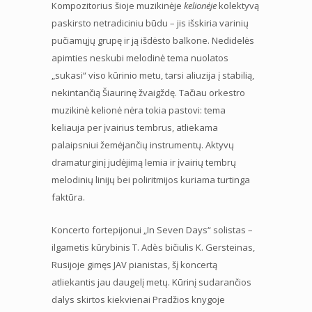
Kompozitorius šioje muzikinėje
kelionėje
kolektyvą
paskirsto netradiciniu būdu – jis išskiria varinių
pučiamųjų grupę ir ją išdėsto balkone. Nedidelės
apimties neskubi melodinė tema nuolatos
„sukasi“ viso kūrinio metu, tarsi aliuzija į stabilią,
nekintančią Šiaurinę žvaigždę. Tačiau orkestro
muzikinė kelionė nėra tokia pastovi: tema
keliauja per įvairius tembrus, atliekama
palaipsniui žemėjančių instrumentų. Aktyvų
dramaturginį judėjimą lemia ir įvairių tembrų
melodinių linijų bei poliritmijos kuriama turtinga
faktūra.
Koncerto fortepijonui „In Seven Days“ solistas –
ilgametis kūrybinis T. Adès bičiulis K. Gersteinas,
Rusijoje gimęs JAV pianistas, šį koncertą
atliekantis jau daugelį metų. Kūrinį sudarančios
dalys skirtos kiekvienai Pradžios knygoje