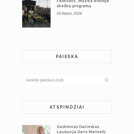
Festivalis „Muzika erdvėje“
skelbia programą
03 liepos, 2026
PAIEŠKA
ATSPINDŽIAI
Gediminas Dačinskas.
Laudacija Dario Marinelli