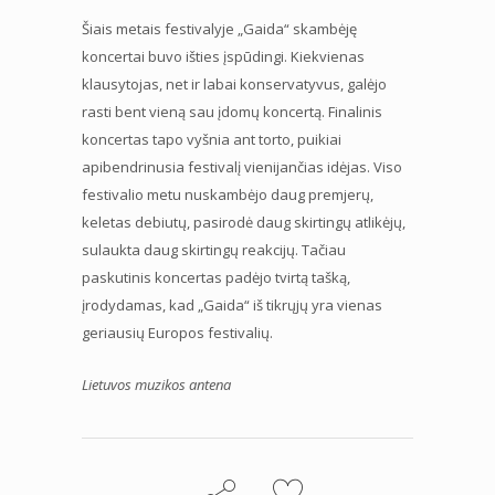
Šiais metais festivalyje „Gaida“ skambėję
koncertai buvo išties įspūdingi. Kiekvienas
klausytojas, net ir labai konservatyvus, galėjo
rasti bent vieną sau įdomų koncertą. Finalinis
koncertas tapo vyšnia ant torto, puikiai
apibendrinusia festivalį vienijančias idėjas. Viso
festivalio metu nuskambėjo daug premjerų,
keletas debiutų, pasirodė daug skirtingų atlikėjų,
sulaukta daug skirtingų reakcijų. Tačiau
paskutinis koncertas padėjo tvirtą tašką,
įrodydamas, kad „Gaida“ iš tikrųjų yra vienas
geriausių Europos festivalių.
Lietuvos muzikos antena