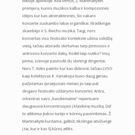
tokioje aplinkoje. Kita vertus, Ž. Martinaitytės
premjera, kurios muzikos kalba ir kompozicinės
idėjos kur kas abstraktesnės, šio vakaro
koncerte suskambo labai organiškai. Išraiškingai
skambėjo ir S. Reicho muzika. Taigi, nors
koncertas viso festivalio kontekste užima solidžią
vietą, tačiau atsirado skirtumas tarp pirmosios ir
antrosios koncerto dalių. Kodėl taip nutiko? Visų
pirma, scenoje pasirodė du skirtingi dirigentai.
Nors T. Adès patirtis kur kas didesnė, tačiau LVSO
kaip kolektyvas K. Variakojui buvo daug geriau
pažįstamas (praėjusiais metais jis taip pat
dirigavo festivalio uždarymo koncerte). Antra,
orkestras savo „kasdieniame“ repertuare
daugiausia koncentruojasi į klasikinę muziką. Dėl
to atlikimui įtakos turėjo ir kūrinių pasirinkimas. Ž.
Martinaitytė kurdama, galbūt, tikslingai atsižvelgė
į tai, kur ir kas šį kūrinį atliks.