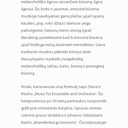
melancholiško ilgesio nesančiam būseną, ilgesį
ilgesiui. Šis žodis ir jausmas, emocinė būsena
muzikoje naudojamas gana plačiai, ypač ispanų
liaudies, pop, roko džiazo dainose. Jeigu
pažvelgsime į lietuvių meno istoriją (ypač
literatūrą), pastebėsime kad ši emocinė būsena
ypač būdinga mūsų tautiniam mentalitetui. Gana
tradicinės muzikos plėtotės kūrinys leido
klausytojams nusikelti į neapibrėžtą,
melancholišką, tačiau, kartu, šviesią ir perregimą
būseną.
Finalu, karūnavusiu visą festivalį, tapo Steve’o
Reicho „Music for Ensemble and Orchestra“. Šis
kompozitorius po 30 metų pertraukos nusprendė
grįžti prie orkestrinės kūrybos. Opusas remiasi
concerto grosso
struktūra ir Johanno Sebastiano
Bacho „Brandenburgo koncertu“. Čia tarpusavyje