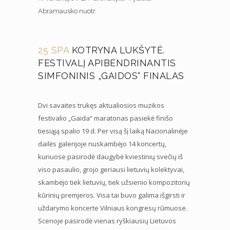
Abramausko nuotr.
25 SPA
KOTRYNA LUKŠYTĖ.
FESTIVALĮ APIBENDRINANTIS
SIMFONINIS „GAIDOS“ FINALAS
Dvi savaites trukęs aktualiosios muzikos
festivalio „Gaida“ maratonas pasiekė finišo
tiesiąją spalio 19 d. Per visą šį laiką Nacionalinėje
dailės galerijoje nuskambėjo 14 koncertų,
kuriuose pasirodė daugybė kviestinių svečių iš
viso pasaulio, grojo geriausi lietuvių kolektyvai,
skambėjo tiek lietuvių, tiek užsienio kompozitorių
kūrinių premjeros. Visa tai buvo galima išgirsti ir
uždarymo koncerte Vilniaus kongresų rūmuose.
Scenoje pasirodė vienas ryškiausių Lietuvos