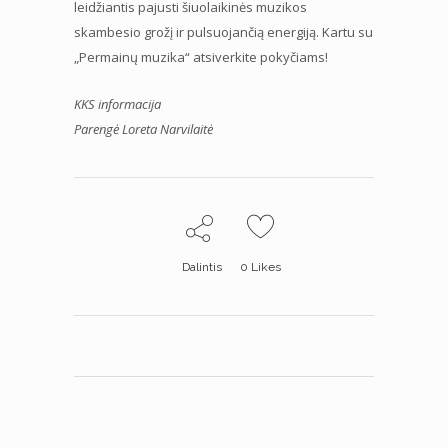
leidžiantis pajusti šiuolaikinės muzikos
skambesio grožį ir pulsuojančią energiją. Kartu su
„Permainų muzika“ atsiverkite pokyčiams!
KKS informacija
Parengė Loreta Narvilaitė
Dalintis
0
Likes