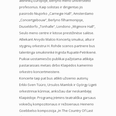
altininkų Europoje, Berlyno meno universiteto
profesorius. Kaip solistas ir dirigentas jis
pasirodo Niujorko „Carnegie Hall“, Amsterdamo
„Concertgebouw“, Berlyno filharmonijoje,
Diuseldorfo „Tonhalle“, Londono „Wigmore Hall“,
Seulo meno centre ir kitose prestižinėse salėse.
Atliekant Arvydo Malcio Koncertą smuikui, altui ir
styginių orkestrui H. Rohde scenos partnere bus
talentinga smuikininkė Ingrida Rupaitė-Petrikienė.
Puikiai uostamiesčio publikai pažįstama atlikėja
pastaraisiais metais dirbo Klaipėdos kamerinio
orkestro koncertmeistere.
Koncerte taip pat bus atlikti užsienio autorių
Erkki-Sven Tüüro, Ursulos Mamlok ir György Ligeti
orkestriniai kūriniai, anksčiau dar neskambėję
Klaipėdoje. Programą įrėmins teatrališka garsaus
vokiečių kompozitoriaus ir režisieriaus Heinerio
Goebbelso kompozicija „In The Country Of Last