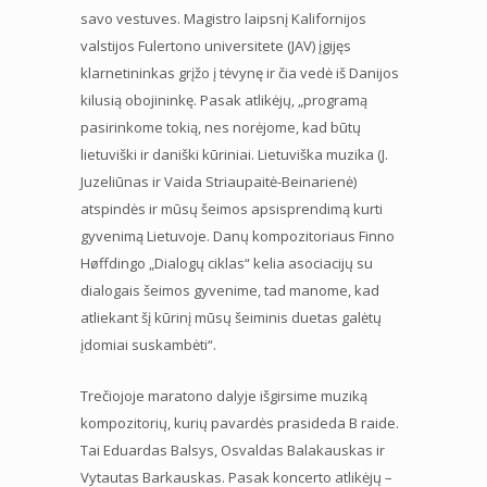
savo vestuves. Magistro laipsnį Kalifornijos
valstijos Fulertono universitete (JAV) įgijęs
klarnetininkas grįžo į tėvynę ir čia vedė iš Danijos
kilusią obojininkę. Pasak atlikėjų, „programą
pasirinkome tokią, nes norėjome, kad būtų
lietuviški ir daniški kūriniai. Lietuviška muzika (J.
Juzeliūnas ir Vaida Striaupaitė-Beinarienė)
atspindės ir mūsų šeimos apsisprendimą kurti
gyvenimą Lietuvoje. Danų kompozitoriaus Finno
Høffdingo „Dialogų ciklas“ kelia asociacijų su
dialogais šeimos gyvenime, tad manome, kad
atliekant šį kūrinį mūsų šeiminis duetas galėtų
įdomiai suskambėti“.
Trečiojoje maratono dalyje išgirsime muziką
kompozitorių, kurių pavardės prasideda B raide.
Tai Eduardas Balsys, Osvaldas Balakauskas ir
Vytautas Barkauskas. Pasak koncerto atlikėjų –