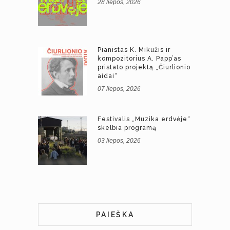
28 liepos, 2026
Pianistas K. Mikužis ir
kompozitorius A. Papp’as
pristato projektą „Čiurlionio
aidai“
07 liepos, 2026
Festivalis „Muzika erdvėje“
skelbia programą
03 liepos, 2026
PAIEŠKA