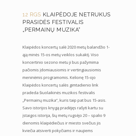
12 RGS
KLAIPĖDOJE NETRUKUS
PRASIDĖS FESTIVALIS
„PERMAINŲ MUZIKA“
Klaipėdos koncertų salė 2020 metų balandžio 1-
ąją minės 15-os metų veiklos sukaktį. Viso
koncertinio sezono metu ji bus pažymima
pačiomis įdomiausiomis ir vertingiausiomis
meninėmis programomis. Kelionę 15-ojo
Klaipėdos koncertų salės gimtadienio link
pradeda šiuolaikinės muzikos festivalis
„Permainų muzika“, kuris taip pat bus 15-asis.
Savo istorijos knygą pradėjęs rašyti kartu su
įstaigos istorija, šių metų rugsėjo 20 – spalio 9
dienomis klaipėdiečius ir miesto svečius jis
kviečia atsiverti pokyčiams ir naujiems