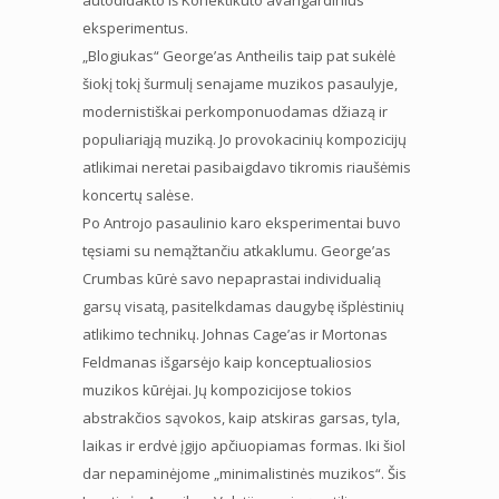
eksperimentus.
„Blogiukas“ George’as Antheilis taip pat sukėlė
šiokį tokį šurmulį senajame muzikos pasaulyje,
modernistiškai perkomponuodamas džiazą ir
populiariąją muziką. Jo provokacinių kompozicijų
atlikimai neretai pasibaigdavo tikromis riaušėmis
koncertų salėse.
Po Antrojo pasaulinio karo eksperimentai buvo
tęsiami su nemąžtančiu atkaklumu. George’as
Crumbas kūrė savo nepaprastai individualią
garsų visatą, pasitelkdamas daugybę išplėstinių
atlikimo technikų. Johnas Cage’as ir Mortonas
Feldmanas išgarsėjo kaip konceptualiosios
muzikos kūrėjai. Jų kompozicijose tokios
abstrakčios sąvokos, kaip atskiras garsas, tyla,
laikas ir erdvė įgijo apčiuopiamas formas. Iki šiol
dar nepaminėjome „minimalistinės muzikos“. Šis