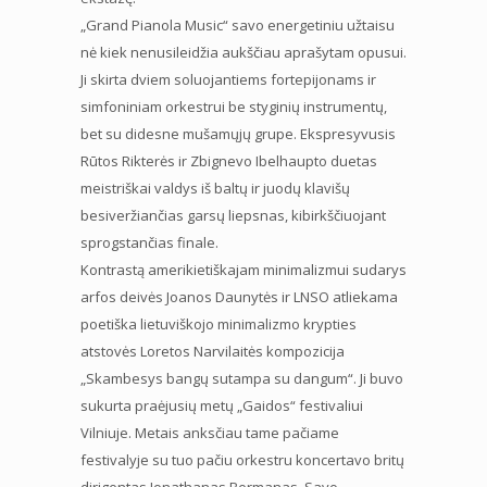
„Grand Pianola Music“ savo energetiniu užtaisu
nė kiek nenusileidžia aukščiau aprašytam opusui.
Ji skirta dviem soluojantiems fortepijonams ir
simfoniniam orkestrui be styginių instrumentų,
bet su didesne mušamųjų grupe. Ekspresyvusis
Rūtos Rikterės ir Zbignevo Ibelhaupto duetas
meistriškai valdys iš baltų ir juodų klavišų
besiveržiančias garsų liepsnas, kibirkščiuojant
sprogstančias finale.
Kontrastą amerikietiškajam minimalizmui sudarys
arfos deivės Joanos Daunytės ir LNSO atliekama
poetiška lietuviškojo minimalizmo krypties
atstovės Loretos Narvilaitės kompozicija
„Skambesys bangų sutampa su dangum“. Ji buvo
sukurta praėjusių metų „Gaidos“ festivaliui
Vilniuje. Metais anksčiau tame pačiame
festivalyje su tuo pačiu orkestru koncertavo britų
dirigentas Jonathanas Bermanas. Savo