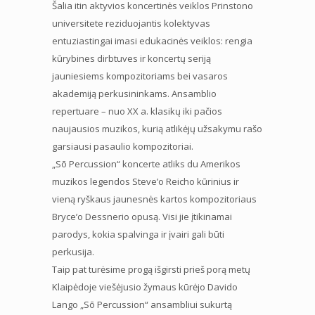
Šalia itin aktyvios koncertinės veiklos Prinstono
universitete reziduojantis kolektyvas
entuziastingai imasi edukacinės veiklos: rengia
kūrybines dirbtuves ir koncertų seriją
jauniesiems kompozitoriams bei vasaros
akademiją perkusininkams. Ansamblio
repertuare – nuo XX a. klasikų iki pačios
naujausios muzikos, kurią atlikėjų užsakymu rašo
garsiausi pasaulio kompozitoriai.
„Sō Percussion“ koncerte atliks du Amerikos
muzikos legendos Steve’o Reicho kūrinius ir
vieną ryškaus jaunesnės kartos kompozitoriaus
Bryce’o Dessnerio opusą. Visi jie įtikinamai
parodys, kokia spalvinga ir įvairi gali būti
perkusija.
Taip pat turėsime progą išgirsti prieš porą metų
Klaipėdoje viešėjusio žymaus kūrėjo Davido
Lango „Sō Percussion“ ansambliui sukurtą