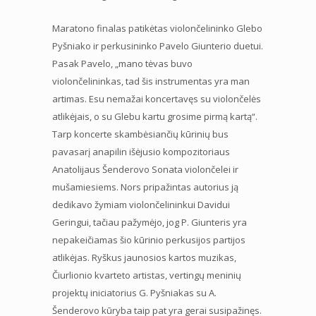
Maratono finalas patikėtas violončelininko Glebo
Pyšniako ir perkusininko Pavelo Giunterio duetui.
Pasak Pavelo, „mano tėvas buvo
violončelininkas, tad šis instrumentas yra man
artimas. Esu nemažai koncertavęs su violončelės
atlikėjais, o su Glebu kartu grosime pirmą kartą“.
Tarp koncerte skambėsiančių kūrinių bus
pavasarį anapilin išėjusio kompozitoriaus
Anatolijaus Šenderovo Sonata violončelei ir
mušamiesiems. Nors pripažintas autorius ją
dedikavo žymiam violončelininkui Davidui
Geringui, tačiau pažymėjo, jog P. Giunteris yra
nepakeičiamas šio kūrinio perkusijos partijos
atlikėjas. Ryškus jaunosios kartos muzikas,
Čiurlionio kvarteto artistas, vertingų meninių
projektų iniciatorius G. Pyšniakas su A.
Šenderovo kūryba taip pat yra gerai susipažinęs.