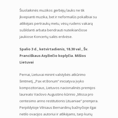
Šiuolaikinės muzikos gerbėjų lauks ne tik
įkvepianti muzika, bet ir neformalūs pokalbiai su
atlikėjais pertraukų metu, vėsų rudens vakarą
sušildanti arbata bendrauti nuteikiančiose
jaukiose Koncertų salės erdvėse.
Spalio 3 d., ketvirtadienis, 18.30 val., Šv.
Pranciškaus Asyžiečio koplyčia. Mišios
Lietuvai
Pernai, Lietuvai minint valstybės atkūrimo
šimtmetį, „Pax et Bonum“ iniciatyva įvyko
kompozitoriaus, Lietuvos nacionalinės premijos
laureato Vaclovo Augustino kūrinio „Missa pro
centesimo anno restitutionis Lituaniae“ premjera.
Perpildytoje Vilniaus Bernardinų bažnyčioje ilgai
netilo ovacijos autoriui ir atlikėjams, tarp kurių