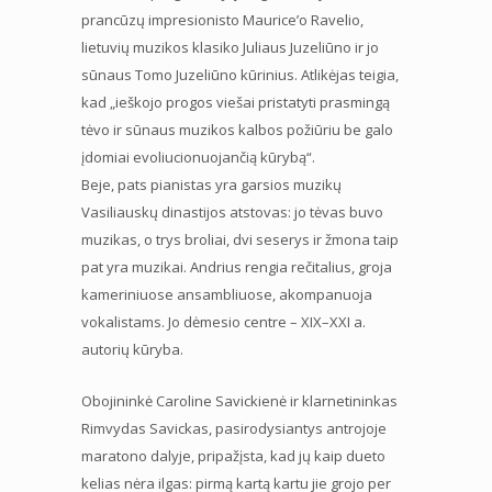
prancūzų impresionisto Maurice’o Ravelio,
lietuvių muzikos klasiko Juliaus Juzeliūno ir jo
sūnaus Tomo Juzeliūno kūrinius. Atlikėjas teigia,
kad „ieškojo progos viešai pristatyti prasmingą
tėvo ir sūnaus muzikos kalbos požiūriu be galo
įdomiai evoliucionuojančią kūrybą“.
Beje, pats pianistas yra garsios muzikų
Vasiliauskų dinastijos atstovas: jo tėvas buvo
muzikas, o trys broliai, dvi seserys ir žmona taip
pat yra muzikai. Andrius rengia rečitalius, groja
kameriniuose ansambliuose, akompanuoja
vokalistams. Jo dėmesio centre – XIX–XXI a.
autorių kūryba.
Obojininkė Caroline Savickienė ir klarnetininkas
Rimvydas Savickas, pasirodysiantys antrojoje
maratono dalyje, pripažįsta, kad jų kaip dueto
kelias nėra ilgas: pirmą kartą kartu jie grojo per