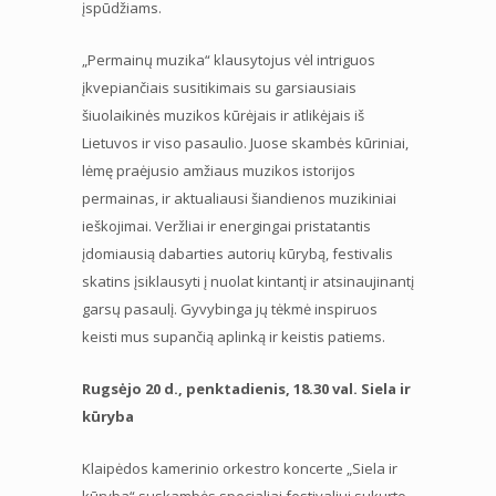
įspūdžiams.
„Permainų muzika“ klausytojus vėl intriguos
įkvepiančiais susitikimais su garsiausiais
šiuolaikinės muzikos kūrėjais ir atlikėjais iš
Lietuvos ir viso pasaulio. Juose skambės kūriniai,
lėmę praėjusio amžiaus muzikos istorijos
permainas, ir aktualiausi šiandienos muzikiniai
ieškojimai. Veržliai ir energingai pristatantis
įdomiausią dabarties autorių kūrybą, festivalis
skatins įsiklausyti į nuolat kintantį ir atsinaujinantį
garsų pasaulį. Gyvybinga jų tėkmė inspiruos
keisti mus supančią aplinką ir keistis patiems.
Rugsėjo 20 d., penktadienis, 18.30 val. Siela ir
kūryba
Klaipėdos kamerinio orkestro koncerte „Siela ir
kūryba“ suskambės specialiai festivaliui sukurto