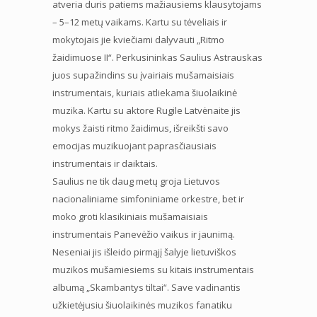
atveria duris patiems mažiausiems klausytojams
– 5–12 metų vaikams. Kartu su tėveliais ir
mokytojais jie kviečiami dalyvauti „Ritmo
žaidimuose II“. Perkusininkas Saulius Astrauskas
juos supažindins su įvairiais mušamaisiais
instrumentais, kuriais atliekama šiuolaikinė
muzika. Kartu su aktore Rugile Latvėnaite jis
mokys žaisti ritmo žaidimus, išreikšti savo
emocijas muzikuojant paprasčiausiais
instrumentais ir daiktais.
Saulius ne tik daug metų groja Lietuvos
nacionaliniame simfoniniame orkestre, bet ir
moko groti klasikiniais mušamaisiais
instrumentais Panevėžio vaikus ir jaunimą.
Neseniai jis išleido pirmąjį šalyje lietuviškos
muzikos mušamiesiems su kitais instrumentais
albumą „Skambantys tiltai“. Save vadinantis
užkietėjusiu šiuolaikinės muzikos fanatiku