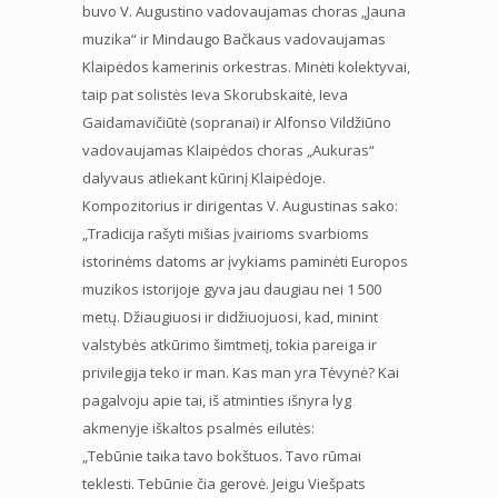
buvo V. Augustino vadovaujamas choras „Jauna
muzika“ ir Mindaugo Bačkaus vadovaujamas
Klaipėdos kamerinis orkestras. Minėti kolektyvai,
taip pat solistės Ieva Skorubskaitė, Ieva
Gaidamavičiūtė (sopranai) ir Alfonso Vildžiūno
vadovaujamas Klaipėdos choras „Aukuras“
dalyvaus atliekant kūrinį Klaipėdoje.
Kompozitorius ir dirigentas V. Augustinas sako:
„Tradicija rašyti mišias įvairioms svarbioms
istorinėms datoms ar įvykiams paminėti Europos
muzikos istorijoje gyva jau daugiau nei 1 500
metų. Džiaugiuosi ir didžiuojuosi, kad, minint
valstybės atkūrimo šimtmetį, tokia pareiga ir
privilegija teko ir man. Kas man yra Tėvynė? Kai
pagalvoju apie tai, iš atminties išnyra lyg
akmenyje iškaltos psalmės eilutės:
„Tebūnie taika tavo bokštuos. Tavo rūmai
teklesti. Tebūnie čia gerovė. Jeigu Viešpats