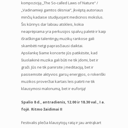
kompoziciją „The So-called Laws of Nature“ /
„Vadinamieji gamtos dėsniai“, įkvėptą autoriaus
minčių kadaise studijuojant medicinos mokslus.
Šis kūrinys dar labiau atskleis, kokia
neaprėpiama yra perkusijos spalvų paletė ir kaip
išraiškingai talentingų muzikų rankose gali
skambėti netgi paprasčiausi daiktai.
Apsilankę šiame koncerte jūs patikėsite, kad
šiuolaikinė muzika gali būti ne tik įdomi, bet ir
graži. Jūs ne tik panirsite į meditaciją, bet ir
pasisemsite aktyvios garsų energijos, o rokeriški
muzikos proveržiai kartais leis patirti ne tik
klausymosi malonumą, bet ir euforiją!
Spalio 8 d., antradienis, 12.00 ir 18.30 val., I a.
fojė. Ritmo žaidimai II
Festivalis plečia klausytojų ratą ir jau antrąkart