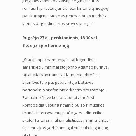
Jungtinės Amerikos Valstijose gimęs stilius
remiasi hipnotizuojančiu lėtai kintančių motyvų
pasikartojimu. Steve’as Reichas buvo ir tebėra
vienas pagrindinių šios srovės kūrėjų.“
Rugsėjo 27 d., penktadienis, 18.30 val.
Studija apie harmoniją
„Studija apie harmoniją“ – tai legendinio
amerikiečių minimalisto Johno Adamso kūrinys,
originaliai vadinamas „Harmonielehre“. Jis
skambės taip pat pavadintoje Lietuvos
nacionalinio simfoninio orkestro programoje.
Pasaulinę šlovę kompozitoriui atnešusi
kompozicija užburia ritminio pulso ir muzikos
tėkmės intensyvumu, plačia garso dinamikos
skale. Tai tarsi „maksimalistiškas minimalizmas“,
šios muzikos gerbėjams galintis sukelti garsinę
ekstazę.