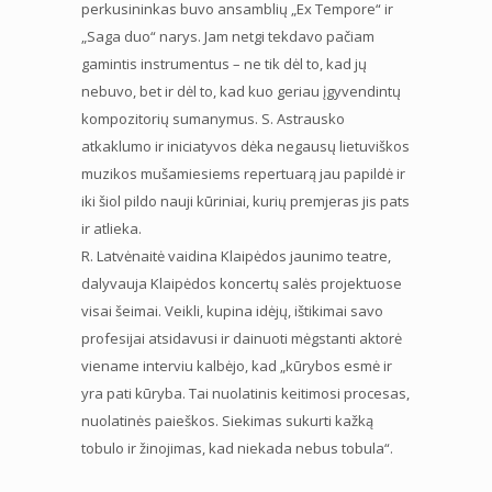
perkusininkas buvo ansamblių „Ex Tempore“ ir
„Saga duo“ narys. Jam netgi tekdavo pačiam
gamintis instrumentus – ne tik dėl to, kad jų
nebuvo, bet ir dėl to, kad kuo geriau įgyvendintų
kompozitorių sumanymus. S. Astrausko
atkaklumo ir iniciatyvos dėka negausų lietuviškos
muzikos mušamiesiems repertuarą jau papildė ir
iki šiol pildo nauji kūriniai, kurių premjeras jis pats
ir atlieka.
R. Latvėnaitė vaidina Klaipėdos jaunimo teatre,
dalyvauja Klaipėdos koncertų salės projektuose
visai šeimai. Veikli, kupina idėjų, ištikimai savo
profesijai atsidavusi ir dainuoti mėgstanti aktorė
viename interviu kalbėjo, kad „kūrybos esmė ir
yra pati kūryba. Tai nuolatinis keitimosi procesas,
nuolatinės paieškos. Siekimas sukurti kažką
tobulo ir žinojimas, kad niekada nebus tobula“.