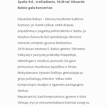
Spalio 9 d., trečiadienis, 18.30 val. Eduardo
Balsio gala koncertas
Eduardas Balsys – lietuvių muzikinės kultūros
švyturys. Jis švietė ryškiai, veikė drąsiai,
pripažinimą ir pagarbą pelnė talentu ir darbu. Jo
kūrybos šviesa iki šiol spinduliuoja, tikrosios
meninės vertybės gyvena šimtmečius.
2019-aisias minimas E. Balsio gimimo 100-metis.
Vaikystę ir jaunystę praleidęs Klaipėdoje,
talentingas ir smalsus jaunuolis čia gavo
pirmuosius muzikinius įspūdžius ir žinias.
Mokydamasis Vytauto Didžiojo gimnazijoje jis
grojo pučiamųjų orkestre. Vėliau sekė
kompozicijos studijos ir ilgametis pedagoginis
darbas.
Nepaisant to, kad kompozitorius gyveno ir kūrė
Vilniuje, trys jo monumentaliausi kūriniai susiję su