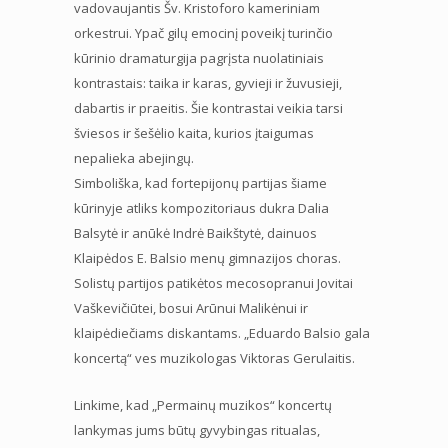
vadovaujantis Šv. Kristoforo kameriniam
orkestrui. Ypač gilų emocinį poveikį turinčio
kūrinio dramaturgija pagrįsta nuolatiniais
kontrastais: taika ir karas, gyvieji ir žuvusieji,
dabartis ir praeitis. Šie kontrastai veikia tarsi
šviesos ir šešėlio kaita, kurios įtaigumas
nepalieka abejingų.
Simboliška, kad fortepijonų partijas šiame
kūrinyje atliks kompozitoriaus dukra Dalia
Balsytė ir anūkė Indrė Baikštytė, dainuos
Klaipėdos E. Balsio menų gimnazijos choras.
Solistų partijos patikėtos mecosopranui Jovitai
Vaškevičiūtei, bosui Arūnui Malikėnui ir
klaipėdiečiams diskantams. „Eduardo Balsio gala
koncertą“ ves muzikologas Viktoras Gerulaitis.
Linkime, kad „Permainų muzikos“ koncertų
lankymas jums būtų gyvybingas ritualas,