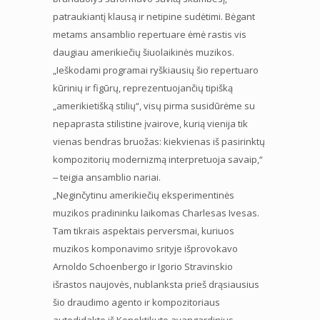
patraukiantį klausą ir netipine sudėtimi. Bėgant
metams ansamblio repertuare ėmė rastis vis
daugiau amerikiečių šiuolaikinės muzikos.
„Ieškodami programai ryškiausių šio repertuaro
kūrinių ir figūrų, reprezentuojančių tipišką
„amerikietišką stilių“, visų pirma susidūrėme su
nepaprasta stilistine įvairove, kurią vienija tik
vienas bendras bruožas: kiekvienas iš pasirinktų
kompozitorių modernizmą interpretuoja savaip,“
‒ teigia ansamblio nariai.
„Neginčytinu amerikiečių eksperimentinės
muzikos pradininku laikomas Charlesas Ivesas.
Tam tikrais aspektais perversmai, kuriuos
muzikos komponavimo srityje išprovokavo
Arnoldo Schoenbergo ir Igorio Stravinskio
išrastos naujovės, nublanksta prieš drąsiausius
šio draudimo agento ir kompozitoriaus
autodidakto iš Konektikuto avangardinius