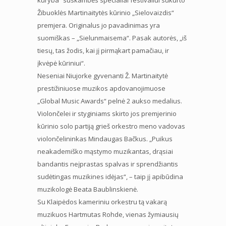
Žibuoklės Martinaitytės kūrinio „Sielovaizdis“
premjera. Originalus jo pavadinimas yra
suomiškas – „Sielunmaisema“. Pasak autorės, „iš
tiesų, tas žodis, kai jį pirmąkart pamačiau, ir
įkvėpė kūriniui“.
Neseniai Niujorke gyvenanti Ž. Martinaitytė
prestižiniuose muzikos apdovanojimuose
„Global Music Awards“ pelnė 2 aukso medalius.
Violončelei ir styginiams skirto jos premjerinio
kūrinio solo partiją grieš orkestro meno vadovas
violončelininkas Mindaugas Bačkus. „Puikus
neakademiško mąstymo muzikantas, drąsiai
bandantis neįprastas spalvas ir sprendžiantis
sudėtingas muzikines idėjas“, – taip jį apibūdina
muzikologė Beata Baublinskienė.
Su Klaipėdos kameriniu orkestru tą vakarą
muzikuos Hartmutas Rohde, vienas žymiausių