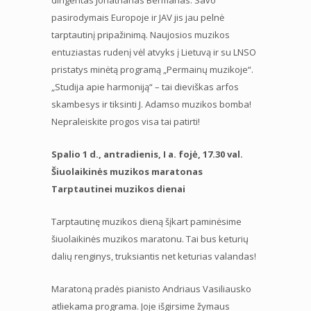
pasirodymais Europoje ir JAV jis jau pelnė
tarptautinį pripažinimą. Naujosios muzikos
entuziastas rudenį vėl atvyks į Lietuvą ir su LNSO
pristatys minėtą programą „Permainų muzikoje“.
„Studija apie harmoniją“ – tai dieviškas arfos
skambesys ir tiksinti J. Adamso muzikos bomba!
Nepraleiskite progos visa tai patirti!
Spalio 1 d., antradienis, I a. fojė, 17.30 val.
Šiuolaikinės muzikos maratonas
Tarptautinei muzikos dienai
Tarptautinę muzikos dieną šįkart paminėsime
šiuolaikinės muzikos maratonu. Tai bus keturių
dalių renginys, truksiantis net keturias valandas!
Maratoną pradės pianisto Andriaus Vasiliausko
atliekama programa. Joje išgirsime žymaus