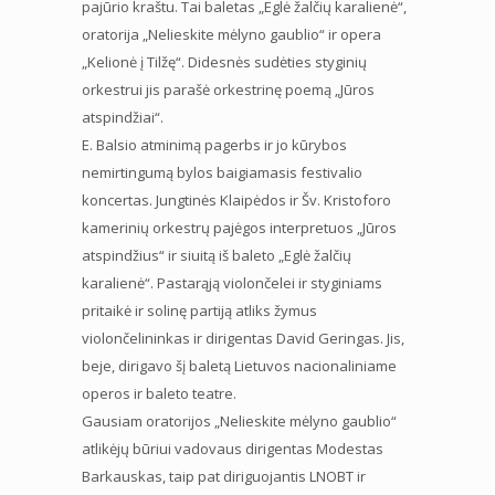
pajūrio kraštu. Tai baletas „Eglė žalčių karalienė“,
oratorija „Nelieskite mėlyno gaublio“ ir opera
„Kelionė į Tilžę“. Didesnės sudėties styginių
orkestrui jis parašė orkestrinę poemą „Jūros
atspindžiai“.
E. Balsio atminimą pagerbs ir jo kūrybos
nemirtingumą bylos baigiamasis festivalio
koncertas. Jungtinės Klaipėdos ir Šv. Kristoforo
kamerinių orkestrų pajėgos interpretuos „Jūros
atspindžius“ ir siuitą iš baleto „Eglė žalčių
karalienė“. Pastarąją violončelei ir styginiams
pritaikė ir solinę partiją atliks žymus
violončelininkas ir dirigentas David Geringas. Jis,
beje, dirigavo šį baletą Lietuvos nacionaliniame
operos ir baleto teatre.
Gausiam oratorijos „Nelieskite mėlyno gaublio“
atlikėjų būriui vadovaus dirigentas Modestas
Barkauskas, taip pat diriguojantis LNOBT ir