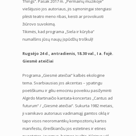
Things“. Pasak 2017 m. „Permainų muzikoje“
viešėjusio jos autoriaus, jis sąmoningai stengiasi
plėsti teatro meno ribas, keisti ar provokuoti
žiūrovo suvokimą.
Tikimės, kad programa „Siela ir kūryba“
numalšins jūsų naujų įspūdžių troškulį!
Rugsėjo 24 d., antradienis, 18.30 val., I a. fojė.
Giesmė ateičiai
Programa „Giesmė ateičiai“ kalbės ekologine
tema. Svarbiausias jos akcentas – ypatingu
poetiškumu ir giliu emociniu poveikiu pasižyminti
Algirdo Martinaičio kantata-koncertas „Cantus ad
futurum“ / „Giesmė ateičiai“. Sukurta 1982 metais,
ji vainikavo autoriaus vadinamąjį gamtos ciklą ir
tapo visos neoromantikų kompozitorių kartos
manifestu, išreiškiančiu jos estetines ir etines
nuostatas, jausmus, baimes ir viltis. Kūrinys vėl