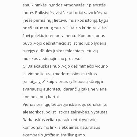
smuikininkės Ingridos Armonaitės ir pianistės
Indrės Baikštytės, visi šie autoriai savo kūryba
įnešė permainų į lietuvių muzikos istoriją. Lygiai
prieš 100 metų gimusio E. Balsio kūriniai iki šiol
žavi polėkiu ir temperamentu. Kompozitorius
buvo 7-ojo dešimtmečio stilistinio lūžio lyderis,
turėjęs didžiulės įtakos tolesniam lietuvių
muzikos atsinaujinimo procesui.
O. Balakauskas nuo 7-ojo dešimtmečio vidurio
įsitvirtino lietuvių moderniosios muzikos
„smaigalyje“ kaip vienas ryškiausių kūrėjų ir
svariausių autoritetų, darančių įtaką ne vienai
kompozitorių kartai.
Vienas pirmųjų Lietuvoje išbandęs serializmo,
aleatorikos, polistilistikos galimybes, Vytautas
Barkauskas vėliau pasuko intuityvesnio
komponavimo link, siekdamas natūralaus
skambesio grožio ir išraiškingumo.