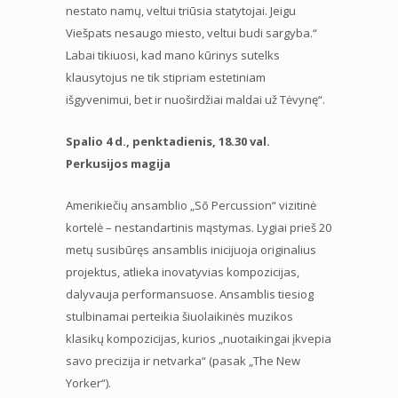
nestato namų, veltui triūsia statytojai. Jeigu
Viešpats nesaugo miesto, veltui budi sargyba.“
Labai tikiuosi, kad mano kūrinys sutelks
klausytojus ne tik stipriam estetiniam
išgyvenimui, bet ir nuoširdžiai maldai už Tėvynę“.
Spalio 4 d., penktadienis, 18.30 val.
Perkusijos magija
Amerikiečių ansamblio „Sō Percussion“ vizitinė
kortelė – nestandartinis mąstymas. Lygiai prieš 20
metų susibūręs ansamblis inicijuoja originalius
projektus, atlieka inovatyvias kompozicijas,
dalyvauja performansuose. Ansamblis tiesiog
stulbinamai perteikia šiuolaikinės muzikos
klasikų kompozicijas, kurios „nuotaikingai įkvepia
savo precizija ir netvarka“ (pasak „The New
Yorker“).