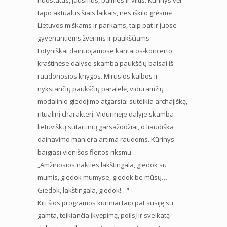
tapo aktualus šiais laikais, nes iškilo grėsmė
Lietuvos miškams ir parkams, taip pat ir juose
gyvenantiems žvėrims ir paukščiams.
Lotyniškai dainuojamose kantatos-koncerto
kraštinėse dalyse skamba paukščių balsai iš
raudonosios knygos. Mirusios kalbos ir
nykstančių paukščių paralelė, viduramžių
modalinio giedojimo atgarsiai suteikia archajišką,
ritualinį charakterį. Vidurinėje dalyje skamba
lietuviškų sutartinių garsažodžiai, o liaudiška
dainavimo maniera artima raudoms. Kūrinys
baigiasi vienišos fleitos riksmu…
„Amžinosios nakties lakštingala, giedok su
mumis, giedok mumyse, giedok be mūsų…
Giedok, lakštingala, giedok!…“
Kiti šios programos kūriniai taip pat susiję su
gamta, teikiančia įkvėpimą, poilsį ir sveikatą