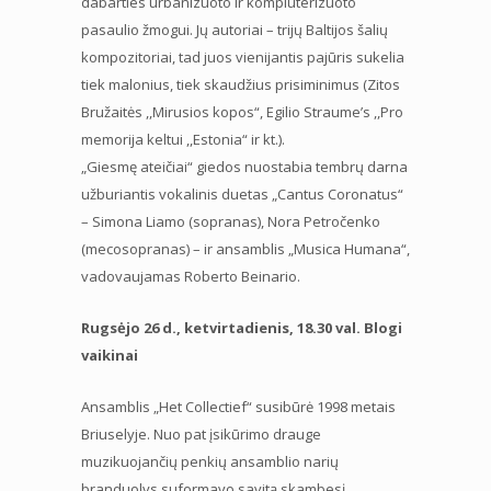
dabarties urbanizuoto ir kompiuterizuoto
pasaulio žmogui. Jų autoriai – trijų Baltijos šalių
kompozitoriai, tad juos vienijantis pajūris sukelia
tiek malonius, tiek skaudžius prisiminimus (Zitos
Bružaitės ,,Mirusios kopos“, Egilio Straume’s ,,Pro
memorija keltui ,,Estonia“ ir kt.).
„Giesmę ateičiai“ giedos nuostabia tembrų darna
užburiantis vokalinis duetas „Cantus Coronatus“
– Simona Liamo (sopranas), Nora Petročenko
(mecosopranas) – ir ansamblis „Musica Humana“,
vadovaujamas Roberto Beinario.
Rugsėjo 26 d., ketvirtadienis, 18.30 val. Blogi
vaikinai
Ansamblis „Het Collectief“ susibūrė 1998 metais
Briuselyje. Nuo pat įsikūrimo drauge
muzikuojančių penkių ansamblio narių
branduolys suformavo savitą skambesį,