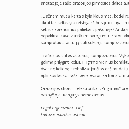
anotacijoje rašo oratorijos pirmosios dalies aut
„Dažnam mūsų kartais kyla klausimas, kodėl re
tikrai tas kelias yra teisingas? Ar sąmoningas m
keblius sprendimus paliekant pašonėje? Ar dažn
nepaklusti savo kūniškam patogumui ir stoti aki
samprotauja antrąją dalį sukūręs kompozitori
Trečiosios dalies autorius, kompozitorius Myko
galima prilyginti keliui. Piligrimo vidinius konfli
dvasinę kelionę simbolizuojančios dešimt dalių,
aplinkos lauko įrašai bei elektronika transformuo
Oratorijos chorui ir elektronikai „Piligrimas“ pre
bažnyčioje. Renginys nemokamas.
Pagal organizatorių inf.
Lietuvos muzikos antena