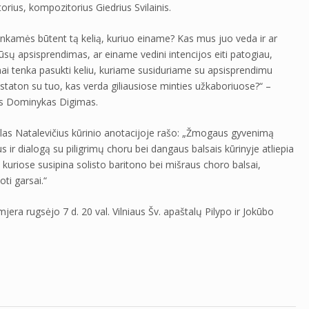
orius, kompozitorius Giedrius Svilainis.
nkamės būtent tą kelią, kuriuo einame? Kas mus juo veda ir ar
ūsų apsisprendimas, ar einame vedini intencijos eiti patogiau,
ai tenka pasukti keliu, kuriame susiduriame su apsisprendimu
staton su tuo, kas verda giliausiose minties užkaboriuose?“ –
us Dominykas Digimas.
las Natalevičius kūrinio anotacijoje rašo: „Žmogaus gyvenimą
ktus ir dialogą su piligrimų choru bei dangaus balsais kūrinyje atliepia
 kuriose susipina solisto baritono bei mišraus choro balsai,
ti garsai.“
mjera rugsėjo 7 d. 20 val. Vilniaus Šv. apaštalų Pilypo ir Jokūbo