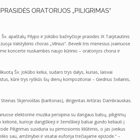
 PRASIDĖS ORATORIJOS „PILIGRIMAS“
s Šv. apaštalų Pilypo ir Jokūbo bažnyčioje prasidės IX Tarptautinis
zuoja Valstybinis choras „Vilnius“. Beveik tris mėnesius įvairiuose
me koncerte nuskambės naujo kūrinio – oratorijos chorui ir
uotą Šv. Jokūbo keliui, sudaro trys dalys, kurias, laisvai
us, kūrė trys ryškūs šių dienų kompozitoriai – Giedrius Svilainis,
tas Steinas Skjervoldas (baritonas), dirigentas Artūras Dambrauskas.
kuriuose elektorinė muzika persipina su dangaus balsų, piligrimų
 kelionė, kurioje dangiškieji ir žemiškieji balsai gundo keliauti į
de Piligrimas susiduria su pirmosiomis kliūtimis, o jas įveikus
ilės sau, amžinybei ir visatai euforija trečiajame epizode.“ –