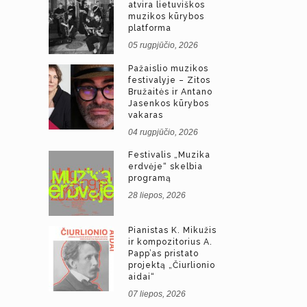
atvira lietuviškos
muzikos kūrybos
platforma
05 rugpjūčio, 2026
Pažaislio muzikos
festivalyje – Zitos
Bružaitės ir Antano
Jasenkos kūrybos
vakaras
04 rugpjūčio, 2026
Festivalis „Muzika
erdvėje“ skelbia
programą
28 liepos, 2026
Pianistas K. Mikužis
ir kompozitorius A.
Papp’as pristato
projektą „Čiurlionio
aidai“
07 liepos, 2026