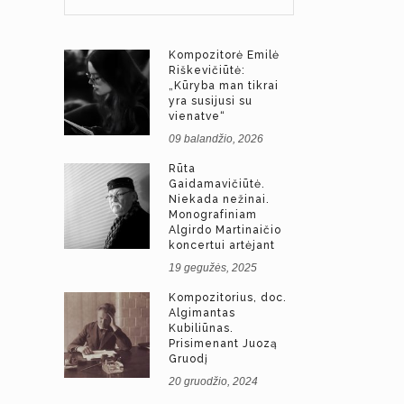
Kompozitorė Emilė
Riškevičiūtė:
„Kūryba man tikrai
yra susijusi su
vienatve“
09 balandžio, 2026
Rūta
Gaidamavičiūtė.
Niekada nežinai.
Monografiniam
Algirdo Martinaičio
koncertui artėjant
19 gegužės, 2025
Kompozitorius, doc.
Algimantas
Kubiliūnas.
Prisimenant Juozą
Gruodį
20 gruodžio, 2024