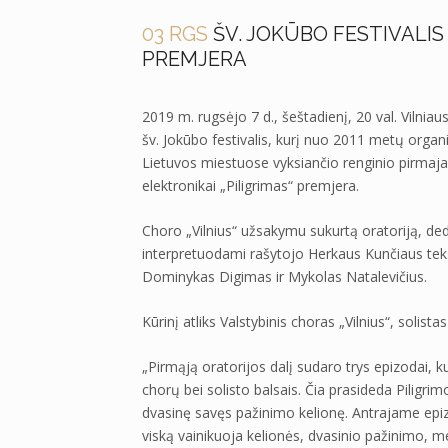
03 RGS
ŠV. JOKŪBO FESTIVALIS
PREMJERA
2019 m. rugsėjo 7 d., šeštadienį, 20 val. Vilniau
šv. Jokūbo festivalis, kurį nuo 2011 metų organi
Lietuvos miestuose vyksiančio renginio pirmaja
elektronikai „Piligrimas“ premjera.
Choro „Vilnius“ užsakymu sukurtą oratoriją, dedik
interpretuodami rašytojo Herkaus Kunčiaus tekst
Dominykas Digimas ir Mykolas Natalevičius.
Kūrinį atliks Valstybinis choras „Vilnius“, solis
„Pirmąją oratorijos dalį sudaro trys epizodai, 
chorų bei solisto balsais. Čia prasideda Piligrimo
dvasinę savęs pažinimo kelionę. Antrajame epizo
viską vainikuoja kelionės, dvasinio pažinimo, me