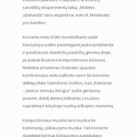
savotiškų eksperimentų laiką, „Mobiles
užsklanda“ tarsi atspindi tai, koks R. Motiekaitis
yra šiandien.
Koncerto metu iš lėto besileidžianti saulė
klausytojus paliko pasimėgauti jaukia prieblanda
ir pasiklausyti ataidinčių paukščių giesmių (beje,
jie puikiai iliustravo kompozitoriaus kūrinius).
Netikėtai prisiminiau festivalio spaudos
konferencijos metu kalbinto vieno šio koncerto
atlikėjų Mato Samulionio žodžius, kad „Ramūnas
– jautrus emocijų žmogus“ pačia geriausia
prasme, didelį dėmesį telkiantis į muzikos
supratimą ir kūryboje svarbų ieškojimo momentą.
Kompozitoriaus muzika tarsi muzika be
kulminacijų, įsiklausymo muzika. Tad koncerte
skambėję kūriniai iš klausytojų pareikalavo