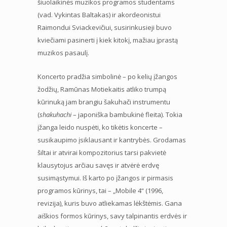
šiuolaikinės muzikos programos studentams
(vad. Vykintas Baltakas) ir akordeonistui
Raimondui Sviackevičiui, susirinkusieji buvo
kviečiami pasinerti į kiek kitokį, mažiau įprastą
muzikos pasaulį.
Koncerto pradžia simbolinė – po kelių įžangos
žodžių, Ramūnas Motiekaitis atliko trumpą
kūrinuką jam brangiu šakuhači instrumentu
(
shakuhachi
– japoniška bambukinė fleita). Tokia
įžanga leido nuspėti, ko tikėtis koncerte –
susikaupimo įsiklausant ir kantrybės. Grodamas
šiltai ir atvirai kompozitorius tarsi pakvietė
klausytojus arčiau savęs ir atvėrė erdvę
susimąstymui. Iš karto po įžangos ir pirmasis
programos kūrinys, tai – „Mobile 4“ (1996,
revizija), kuris buvo atliekamas lėkštėmis. Gana
aiškios formos kūrinys, savy talpinantis erdvės ir