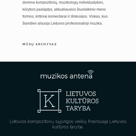
domina kompozitorių, muzikologų individualybės,
kūrybos paslaptys, aktualiausios šiuolaikinio meno
formos, kritiniai komentarai ir diskusijos. Viskas, kuo
šiandien alsuoja Lietuvos profesionalioji muzika.
MŪSŲ ARCHYVAS
Lietuvos kompozitorių sąjungos veiklą finansuoja Lietuvos
kultūros taryba.