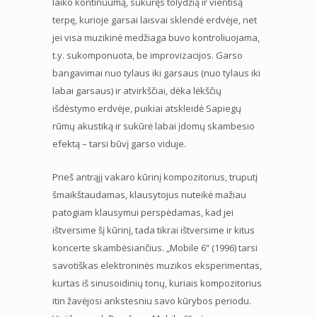
laiko kontinuumą, sukūręs tolydžią ir vientisą
terpę, kurioje garsai laisvai sklendė erdvėje, net
jei visa muzikinė medžiaga buvo kontroliuojama,
t.y. sukomponuota, be improvizacijos. Garso
bangavimai nuo tylaus iki garsaus (nuo tylaus iki
labai garsaus) ir atvirkščiai, dėka lėkščių
išdėstymo erdvėje, puikiai atskleidė Sapiegų
rūmų akustiką ir sukūrė labai įdomų skambesio
efektą – tarsi būvį garso viduje.
Prieš antrąjį vakaro kūrinį kompozitorius, truputį
šmaikštaudamas, klausytojus nuteikė mažiau
patogiam klausymui perspėdamas, kad jei
ištversime šį kūrinį, tada tikrai ištversime ir kitus
koncerte skambėsiančius. „Mobile 6“ (1996) tarsi
savotiškas elektroninės muzikos eksperimentas,
kurtas iš sinusoidinių tonų, kuriais kompozitorius
itin žavėjosi ankstesniu savo kūrybos periodu.