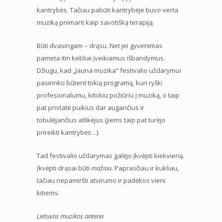
kantrybės. Tačiau pabūti kantrybėje buvo verta
muziką priimant kaip savotišką terapiją.
Būti dvasingam – drąsu. Net jei gyvenimas
pameta itin kebliai įveikiamus išbandymus.
Džiugu, kad „Jauna muzika“ festivalio uždarymui
pasirinko būtent tokią programą, kuri ryški
profesionalumu, kitokiu požiūriu į muziką, o taip
pat pristatė puikius dar augančius ir
tobulėjančius atlikėjus (jiems taip pat turėjo
prireikti kantrybės…).
Tad festivalio uždarymas galėjo įkvėpti kiekvieną.
Įkvėpti drąsai būti
mažiau
. Paprasčiau ir kukliau,
tačiau nepamiršti atvirumo ir padėkos vieni
kitiems.
Lietuvos muzikos antena