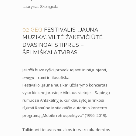
Laurynas Skeisgiela
02 GEG
FESTIVALIS „JAUNA
MUZIKA“. VILTĖ ŽAKEVIČIŪTĖ.
DVASINGAI STIPRUS –
ŠELMIŠKAI ATVIRAS
Jei
alfa
buvo ryški, provokuojanti ir intiguojanti,
omega
– rami ir filosofiška.
Festivalio „Jauna muzika“ uždarymo koncertas
vyko kiek neįprastoje Vilniaus vietoje – Sapiegų
rūmuose Antakalnyje, kur klausytojai rinkosi
išgirsti Ramūno Motiekaičio autorinio koncerto
programą „Mobile retrospektyva“ (1996–2019).
Talkinant Lietuvos muzikos ir teatro akademijos