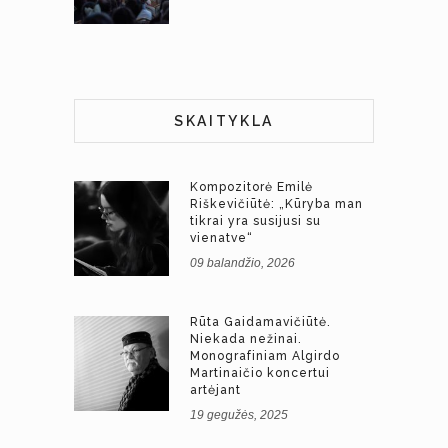
SKAITYKLA
Kompozitorė Emilė
Riškevičiūtė: „Kūryba man
tikrai yra susijusi su
vienatve“
09 balandžio, 2026
Rūta Gaidamavičiūtė.
Niekada nežinai.
Monografiniam Algirdo
Martinaičio koncertui
artėjant
19 gegužės, 2025