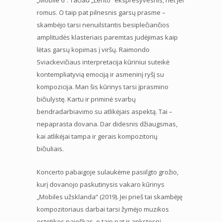
romus. O taip pat pilnesnis garsų prasme –
skambėjo tarsi nenuilstantis besiplečiančios
amplitudės klasteriais paremtas judėjimas kaip
lėtas garsų kopimas į viršų. Raimondo
Sviackevičiaus interpretacija kūriniui suteikė
kontempliatyvią emociją ir asmeninį ryšį su
kompozicija. Man šis kūrinys tarsi įprasmino
bičiulystę. Kartu ir priminė svarbų
bendradarbiavimo su atlikėjais aspektą. Tai –
nepaprasta dovana. Dar didesnis džiaugsmas,
kai atlikėjai tampa ir gerais kompozitorių
bičiuliais.
Koncerto pabaigoje sulaukėme pasiilgto grožio,
kurį dovanojo paskutinysis vakaro kūrinys
„Mobiles užsklanda“ (2019). Jei prieš tai skambėję
kompozitoriaus darbai tarsi žymėjo muzikos
estetikos paieškas, o taip pat ir ankstesnį,