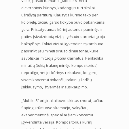
Vistik, pasak Ramūno, „Mobile 6“ nėra
elektroninis kūrinys, kadangi jis turi tiksliai
užrašytą partitūrą. Klausytis kūrinio teko per
kolonėlę, tačiau garso kokybė buvo pakankamai
gera. Pristatydamas kūrinį autorius paminėjo ir
paties įsivaizduotą viziją –
piccolo
klarnetai groja
bažnyčioje. Tokiai vizijai įgyvendinti tąkart buvo
pasirinkti jau minėti sinusoidiniai tonai, kurie
savotiškai imituoja
piccolo
klarnetus. Penkiolika
minučių (tokią trukmę minėjo kompozitorius)
neprailgo, net jei kūrinys reikalavo, ko gero,
visam koncertui tinkančių raktinių žodžių –
įsiklausymo, ištvermės ir susikaupimo.
„Mobile 8“ originaliai buvo skirtas chorui, tačiau
Sapiegų rūmuose skambėjo, sakyčiau,
eksperimentinė, specialiai šiam koncertui
įgyvendinta versija. Kompozitorius kūrinį