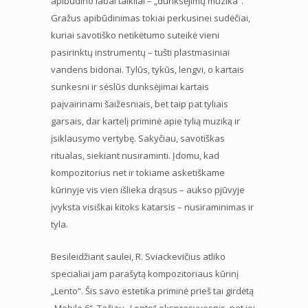
apibūdino labai taikliai – „dunksėjimų muzika“.
Gražus apibūdinimas tokiai perkusinei sudėčiai,
kuriai savotiško netikėtumo suteikė vieni
pasirinktų instrumentų – tušti plastmasiniai
vandens bidonai. Tylūs, tykūs, lengvi, o kartais
sunkesni ir sėslūs dunksėjimai kartais
paįvairinami šaižesniais, bet taip pat tyliais
garsais, dar kartelį priminė apie tylią muziką ir
įsiklausymo vertybę. Sakyčiau, savotiškas
ritualas, siekiant nusiraminti. Įdomu, kad
kompozitorius net ir tokiame asketiškame
kūrinyje vis vien išlieka drąsus – aukso pjūvyje
įvyksta visiškai kitoks katarsis – nusiraminimas ir
tyla.
Besileidžiant saulei, R. Sviackevičius atliko
specialiai jam parašytą kompozitoriaus kūrinį
„Lento“. Šis savo estetika priminė prieš tai girdėtą
„Mobile 6“. Tačiau „Lento“ ekspresyvesnis, net jei