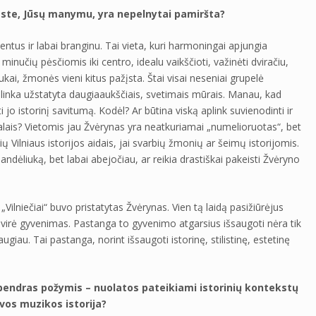
este, Jūsų manymu, yra nepelnytai pamiršta?
ntus ir labai branginu. Tai vieta, kuri harmoningai apjungia
inučių pėsčiomis iki centro, idealu vaikščioti, važinėti dviračiu,
ai, žmonės vieni kitus pažįsta. Štai visai neseniai grupelė
inka užstatyta daugiaaukščiais, svetimais mūrais. Manau, kad
jo istorinį savitumą. Kodėl? Ar būtina viską aplink suvienodinti ir
ais? Vietomis jau Žvėrynas yra neatkuriamai „numelioruotas“, bet
 Vilniaus istorijos aidais, jai svarbių žmonių ar šeimų istorijomis.
sandėliuką, bet labai abejočiau, ar reikia drastiškai pakeisti Žvėryno
„Vilniečiai“ buvo pristatytas Žvėrynas. Vien tą laidą pasižiūrėjus
 virė gyvenimas. Pastanga to gyvenimo atgarsius išsaugoti nėra tik
ugiau. Tai pastanga, norint išsaugoti istorinę, stilistinę, estetinę
a bendras požymis – nuolatos pateikiami istorinių kontekstų
vos muzikos istorija?