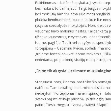
išskirtinumas – kultūrinė apykaita. Ji vyksta tar
besimokant to dar nejauti. Taigi, baigus mokyklą
besimokiusią baleriną arba šiuo metu rengianti 
platoka bendruomenė, kurioje jauku ir kur noris
ryšys su specialybės mokytojais. Nors kreipdav
visuomet buvo malonus ir šiltas. Tai dar kartą 
už save jaunesniais, ir vyresniais, ir bendraam
tuomet pagilėja. Tad ir vėliau ryšys su special
fortepijoną – Gediminu Kvikliu, solfedį ir harm
grojame fortepijonu keturiomis rankomis), išliko
nedėdama, po penkerių studijų metų ir trejų met
Jūs ne tik aktyviai užsiimate muzikologine 
Stengiuosi, nors, žinoma, pasitaiko šio pomėgio 
natūralu. Tam reikalinga bent minimali sistema i
nedarytum. Fortepijonas mane inspiruoja – labai
svarbu pajusti atlikėjo jauseną, jo tiesioginį s
patirti. Tiesa, mėgstu ir viena „skaityti iš lapo“.