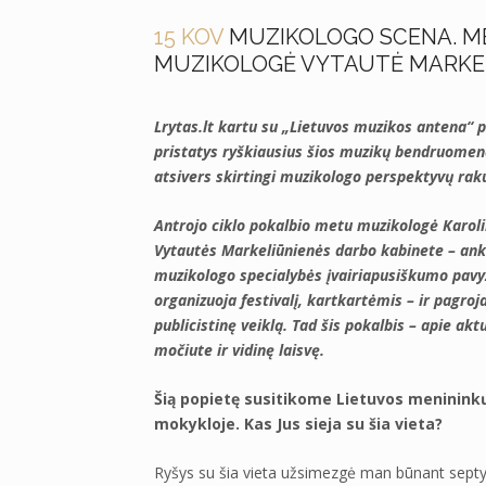
15 KOV
MUZIKOLOGO SCENA. ME
MUZIKOLOGĖ VYTAUTĖ MARKE
Lrytas.lt kartu su „Lietuvos muzikos antena“ p
pristatys ryškiausius šios muzikų bendruomenės
atsivers skirtingi muzikologo perspektyvų raku
Antrojo ciklo pokalbio metu muzikologė Karol
Vytautės Markeliūnienės darbo kabinete – ankšt
muzikologo specialybės įvairiapusiškumo pavyz
organizuoja festivalį, kartkartėmis – ir pagro
publicistinę veiklą. Tad šis pokalbis – apie ak
močiute ir vidinę laisvę.
Šią popietę susitikome Lietuvos menininkų
mokykloje. Kas Jus sieja su šia vieta?
Ryšys su šia vieta užsimezgė man būnant septyne