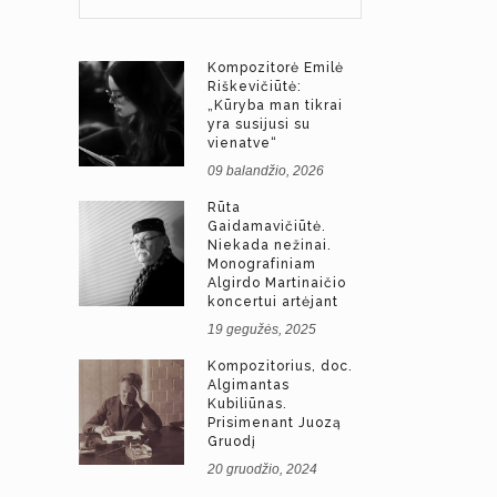
Kompozitorė Emilė
Riškevičiūtė:
„Kūryba man tikrai
yra susijusi su
vienatve“
09 balandžio, 2026
Rūta
Gaidamavičiūtė.
Niekada nežinai.
Monografiniam
Algirdo Martinaičio
koncertui artėjant
19 gegužės, 2025
Kompozitorius, doc.
Algimantas
Kubiliūnas.
Prisimenant Juozą
Gruodį
20 gruodžio, 2024