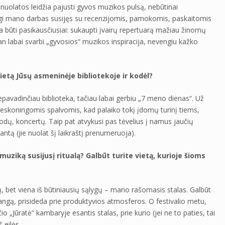
i nuolatos leidžia pajusti gyvos muzikos pulsą, nebūtinai
angi mano darbas susijęs su recenzijomis, pamokomis, paskaitomis
ia būti pasikausčiusiai: sukaupti įvairų repertuarą mažiau žinomų
an labai svarbi „gyvosios“ muzikos inspiracija, nevengiu kažko
ietą Jūsų asmeninėje bibliotekoje ir kodėl?
epavadinčiau biblioteka, tačiau labai gerbiu „7 meno dienas“. Už
neskoningomis spalvomis, kad palaiko tokį įdomų turinį tiems,
rodų, koncertų. Taip pat atvykusi pas tėvelius į namus jaučių
ntą (jie nuolat šį laikraštį prenumeruoja).
uziką susijusį ritualą? Galbūt turite vietą, kurioje šioms
ų, bet viena iš būtiniausių sąlygų – mano rašomasis stalas. Galbūt
langą, prisideda prie produktyvios atmosferos. O festivalio metu,
 „Jūratė“ kambaryje esantis stalas, prie kurio (jei ne to paties, tai
 eilės.