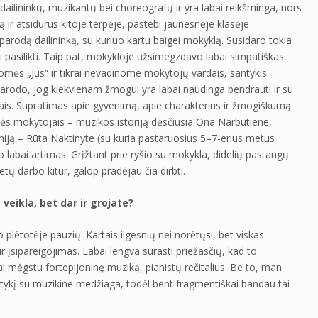
p dailininkų, muzikantų bei choreografų ir yra labai reikšminga, nors
 ir atsidūrus kitoje terpėje, pastebi jaunesnėje klasėje
parodą dailininką, su kuriuo kartu baigei mokyklą. Susidaro tokia
i pasilikti. Taip pat, mokykloje užsimegzdavo labai simpatiškas
omės „Jūs“ ir tikrai nevadinome mokytojų vardais, santykis
parodo, jog kiekvienam žmogui yra labai naudinga bendrauti ir su
žiais. Supratimas apie gyvenimą, apie charakterius ir žmogiškumą
ybės mokytojais – muzikos istoriją dėsčiusia Ona Narbutiene,
oniją – Rūta Naktinyte (su kuria pastaruosius 5–7-erius metus
 labai artimas. Grįžtant prie ryšio su mokykla, didelių pastangų
ų darbo kitur, galop pradėjau čia dirbti.
veikla, bet dar ir grojate?
plėtotėje pauzių. Kartais ilgesnių nei norėtųsi, bet viskas
r įsipareigojimas. Labai lengva surasti priežasčių, kad to
 mėgstu fortepijoninę muziką, pianistų rečitalius. Be to, man
antykį su muzikine medžiaga, todėl bent fragmentiškai bandau tai