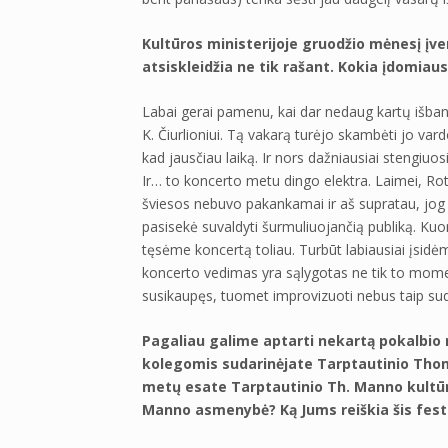
Kultūros ministerijoje gruodžio mėnesį įver
atsiskleidžia ne tik rašant. Kokia įdomiau
Labai gerai pamenu, kai dar nedaug kartų išband
K. Čiurlioniui. Tą vakarą turėjo skambėti jo var
kad jausčiau laiką. Ir nors dažniausiai stengiuosi 
Ir… to koncerto metu dingo elektra. Laimei, Rot
šviesos nebuvo pakankamai ir aš supratau, jog 
pasisekė suvaldyti šurmuliuojančią publiką. Kuo
tęsėme koncertą toliau. Turbūt labiausiai įsidėm
koncerto vedimas yra sąlygotas ne tik to momento
susikaupęs, tuomet improvizuoti nebus taip sud
Pagaliau galime aptarti nekartą pokalbio
kolegomis sudarinėjate Tarptautinio Tho
metų esate Tarptautinio Th. Manno kultūr
Manno asmenybė? Ką Jums reiškia šis festi