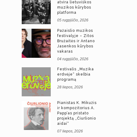
atvira lietuviškos
muzikos kūrybos
platforma
05 rugpjūčio, 2026
Pažaislio muzikos
festivalyje – Zitos
Bružaitės ir Antano
Jasenkos kūrybos
vakaras
04 rugpjūčio, 2026
Festivalis „Muzika
erdvėje“ skelbia
programą
28 liepos, 2026
Pianistas K. Mikužis
ir kompozitorius A.
Papp’as pristato
projektą „Čiurlionio
aidai“
07 liepos, 2026