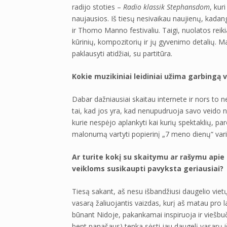
radijo stoties –
Radio klassik Stephansdom
, kur
naujausios. Iš tiesų nesivaikau naujienų, kad
ir Thomo Manno festivaliu. Taigi, nuolatos reik
kūrinių, kompozitorių ir jų gyvenimo detalių. M
paklausyti atidžiai, su partitūra.
Kokie muzikiniai leidiniai užima garbingą v
Dabar dažniausiai skaitau internete ir nors to n
tai, kad jos yra, kad nenupudruoja savo veido 
kurie nespėjo aplankyti kai kurių spektaklių, pa
malonumą vartyti popierinį „7 meno dienų“ varia
Ar turite kokį su skaitymu ar rašymu apie m
veikloms susikaupti pavyksta geriausiai?
Tiesą sakant, aš nesu išbandžiusi daugelio viet
vasarą žaliuojantis vaizdas, kurį aš matau pro 
būnant Nidoje, pakankamai inspiruoja ir viešbučio
bent panašaus) tenka sėsti jau daugelį vasarų iš