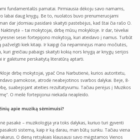
dedami fundamentalūs pamatai. Pirmiausia dėkoju savo namams,
vo labai daug knygų. Be to, nuolatos buvo prenumeruojami
 man dar įdomiau pasidarė skaityti pastebėjus, kad štai čia rašo O.
aktinytė – tai mokytojai, dirbę mūsų mokykloje. Ir dar, tėveliai
resnei sesei fortepijono mokytoją, kuri ateidavo į namus. Turbūt
 pažvelgti kiek kitaip. Ir kaipgi čia nepaminėjus mano močiutės,
 kuri greičiau pabaigs skaityti kokią nors knygą ar knygų serijos
ir galėtume perskaitytą literatūrą aptarti.
kloje dirbę mokytojai, ypač Ona Narbutienė, kurios autoritetu,
alindavo pamokose, atrodė neabejotinos svarbos dalykai. Beje, 8-
lybę, suabejojant ateities rezultatyvumu. Tačiau perėjus į Muzikos
žemę“. O meilė fortepijonui niekada neapleido.
 žinių apie muziką sėmimuisi?
nė pasakė – muzikologija yra toks dalykas, kuriuo turi gyventi
upasakoti sistemą, kaip ir ką darau, man būtų sunku. Tačiau viena
s vakarus. O dieną retsykiais klausausi savo mėgstamos Vienos