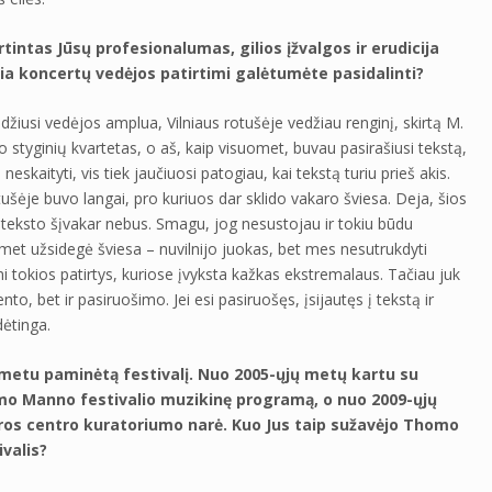
tintas Jūsų profesionalumas, gilios įžvalgos ir erudicija
sia koncertų vedėjos patirtimi galėtumėte pasidalinti?
žiusi vedėjos amplua, Vilniaus rotušėje vedžiau renginį, skirtą M.
do styginių kvartetas, o aš, kaip visuomet, buvau pasirašiusi tekstą,
neskaityti, vis tiek jaučiuosi patogiau, kai tekstą turiu prieš akis.
ušėje buvo langai, pro kuriuos dar sklido vakaro šviesa. Deja, šios
teksto šįvakar nebus. Smagu, jog nesustojau ir tokiu būdu
met užsidegė šviesa – nuvilnijo juokas, bet mes nesutrukdyti
i tokios patirtys, kuriose įvyksta kažkas ekstremalaus. Tačiau juk
, bet ir pasiruošimo. Jei esi pasiruošęs, įsijautęs į tekstą ir
ėtinga.
 metu paminėtą festivalį. Nuo 2005-ųjų metų kartu su
mo Manno festivalio muzikinę programą, o nuo 2009-ųjų
os centro kuratoriumo narė. Kuo Jus taip sužavėjo Thomo
valis?