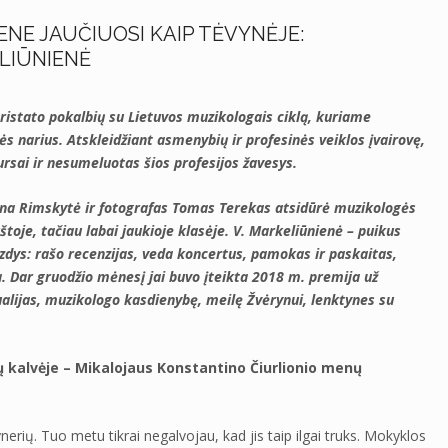
NE JAUČIUOSI KAIP TĖVYNĖJE:
LIŪNIENĖ
ristato pokalbių su Lietuvos muzikologais ciklą, kuriame
 narius. Atskleidžiant asmenybių ir profesinės veiklos įvairovę,
rsai ir nesumeluotas šios profesijos žavesys.
ina Rimskytė ir fotografas Tomas Terekas atsidūrė muzikologės
oje, tačiau labai jaukioje klasėje. V. Markeliūnienė – puikus
dys: rašo recenzijas, veda koncertus, pamokas ir paskaitas,
ja. Dar gruodžio mėnesį jai buvo įteikta 2018 m. premija už
tualijas, muzikologo kasdienybę, meilę Žvėrynui, lenktynes su
 kalvėje – Mikalojaus Konstantino Čiurlionio menų
rių. Tuo metu tikrai negalvojau, kad jis taip ilgai truks. Mokyklos