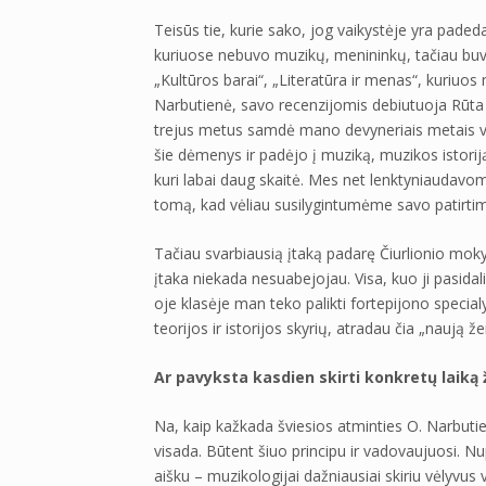
Teisūs tie, kurie sako, jog vaikystėje yra pa
kuriuose nebuvo muzikų, menininkų, tačiau bu
„Kultūros barai“, „Literatūra ir menas“, kuriuos
Narbutienė, savo recenzijomis debiutuoja Rūta N
trejus metus samdė mano devyneriais metais vy
šie dėmenys ir padėjo į muziką, muzikos istoriją
kuri labai daug skaitė. Mes net lenktyniaudavom,
tomą, kad vėliau susilygintumėme savo patirtimi 
Tačiau svarbiausią įtaką padarę Čiurlionio moky
įtaka niekada nesuabejojau. Visa, kuo ji pasid
oje klasėje man teko palikti fortepijono specia
teorijos ir istorijos skyrių, atradau čia „naują 
Ar pavyksta kasdien skirti konkretų laiką
Na, kaip kažkada šviesios atminties O. Narbutie
visada. Būtent šiuo principu ir vadovaujuosi. N
aišku – muzikologijai dažniausiai skiriu vėlyvu