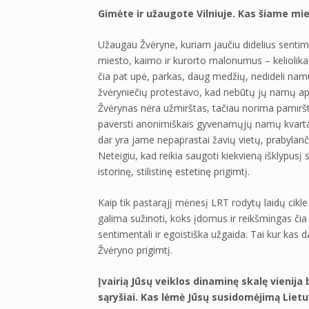
Gimėte ir užaugote Vilniuje. Kas šiame mi
Užaugau Žvėryne, kuriam jaučiu didelius sentime
miesto, kaimo ir kurorto malonumus – keliolika m
čia pat upė, parkas, daug medžių, nedideli namuk
žvėryniečių protestavo, kad nebūtų jų namų apl
Žvėrynas nėra užmirštas, tačiau norima pamiršti 
paversti anonimiškais gyvenamųjų namų kvartal
dar yra jame nepaprastai žavių vietų, prabylančių
Neteigiu, kad reikia saugoti kiekvieną išklypusį 
istorinę, stilistinę estetinę prigimtį.
Kaip tik pastarąjį mėnesį LRT rodytų laidų cikle 
galima sužinoti, koks įdomus ir reikšmingas čia
sentimentali ir egoistiška užgaida. Tai kur kas da
Žvėryno prigimtį.
Įvairią Jūsų veiklos dinaminę skalę vienij
sąryšiai. Kas lėmė Jūsų susidomėjimą Lietu