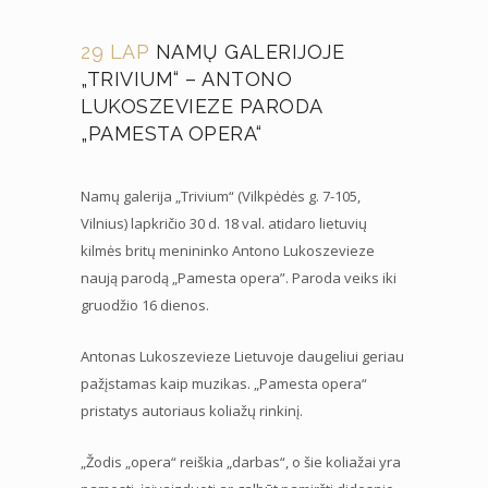
29 LAP
NAMŲ GALERIJOJE
„TRIVIUM“ – ANTONO
LUKOSZEVIEZE PARODA
„PAMESTA OPERA“
Namų galerija „Trivium“ (Vilkpėdės g. 7-105,
Vilnius) lapkričio 30 d. 18 val. atidaro lietuvių
kilmės britų menininko Antono Lukoszevieze
naują parodą „Pamesta opera”. Paroda veiks iki
gruodžio 16 dienos.
Antonas Lukoszevieze Lietuvoje daugeliui geriau
pažįstamas kaip muzikas. „Pamesta opera“
pristatys autoriaus koliažų rinkinį.
„Žodis „opera“ reiškia „darbas“, o šie koliažai yra