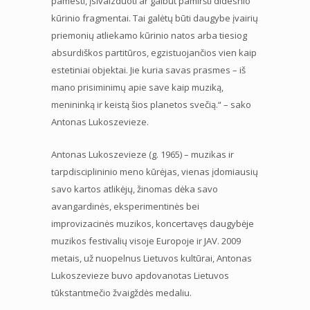
pamesti, įsivaizduoti ar galbūt pamiršti didesnio
kūrinio fragmentai. Tai galėtų būti daugybe įvairių
priemonių atliekamo kūrinio natos arba tiesiog
absurdiškos partitūros, egzistuojančios vien kaip
estetiniai objektai. Jie kuria savas prasmes – iš
mano prisiminimų apie save kaip muziką,
menininką ir keistą šios planetos svečią.“ – sako
Antonas Lukoszevieze.
Antonas Lukoszevieze (g. 1965) – muzikas ir
tarpdisciplininio meno kūrėjas, vienas įdomiausių
savo kartos atlikėjų, žinomas dėka savo
avangardinės, eksperimentinės bei
improvizacinės muzikos, koncertavęs daugybėje
muzikos festivalių visoje Europoje ir JAV. 2009
metais, už nuopelnus Lietuvos kultūrai, Antonas
Lukoszevieze buvo apdovanotas Lietuvos
tūkstantmečio žvaigždės medaliu.