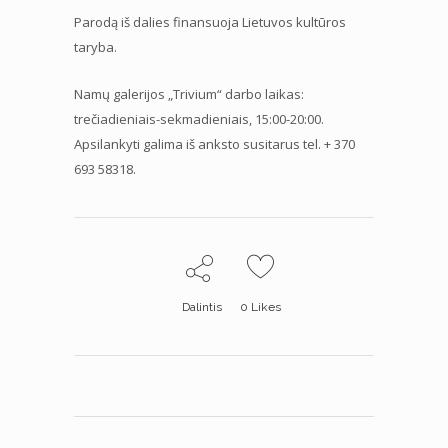
Parodą iš dalies finansuoja Lietuvos kultūros
taryba.
Namų galerijos „Trivium“ darbo laikas:
trečiadieniais-sekmadieniais, 15:00-20:00.
Apsilankyti galima iš anksto susitarus tel. + 370
693 58318.
Dalintis
0
Likes