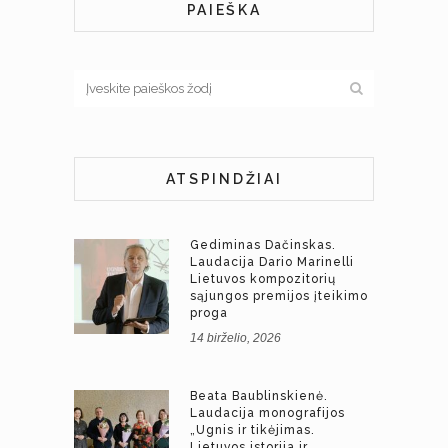
PAIEŠKA
ATSPINDŽIAI
Gediminas Dačinskas.
Laudacija Dario Marinelli
Lietuvos kompozitorių
sąjungos premijos įteikimo
proga
14 birželio, 2026
Beata Baublinskienė.
Laudacija monografijos
„Ugnis ir tikėjimas.
Lietuvos istorija ir