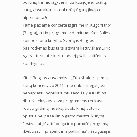
politinių kalinių išgyvenimus Rusijoje ar taškų,
linijų, abstrakčių ir konkrečių figūrų įkvėpto
hipermontažo.
Tame pačiame koncerte išgirsime ir „Kugoni trio“
(Belgija), kurio programoje dominuos šios šalies
kompozitorių kūryba. Svečių iš Belgijos
pasirodymas bus tarsi atsvara lietuviškam „Trio
Agora” turiniui ir kartu – dviejų šalių kultūrinis
suartėjimas.
Kitas Belgijos ansamblis – „Trio Khaldei“ pirmą
kartą koncertavo 2011 m., o dabar mėgaujasi
nepaprastu populiarumu savo šalyje ir už jos
ribų. Kolektyvas savo programoms renkasi
rečiau girdimą muziką, šiuolaikinių autorių
opusus bei pasaulinio garso meistrų kūrybą.
Festivaliui „Iš arti“ belgų trio paruošė programą
„Debussy ir jo spektrinis palikimas“, išaugusią iš