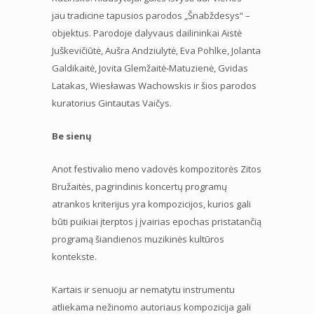
jau tradicine tapusios parodos „Šnabždesys“ –
objektus. Parodoje dalyvaus dailininkai Aistė
Juškevičiūtė, Aušra Andziulytė, Eva Pohlke, Jolanta
Galdikaitė, Jovita Glemžaitė-Matuzienė, Gvidas
Latakas, Wiesławas Wachowskis ir šios parodos
kuratorius Gintautas Vaičys.
Be sienų
Anot festivalio meno vadovės kompozitorės Zitos
Bružaitės, pagrindinis koncertų programų
atrankos kriterijus yra kompozicijos, kurios gali
būti puikiai įterptos į įvairias epochas pristatančią
programą šiandienos muzikinės kultūros
kontekste.
Kartais ir senuoju ar nematytu instrumentu
atliekama nežinomo autoriaus kompozicija gali