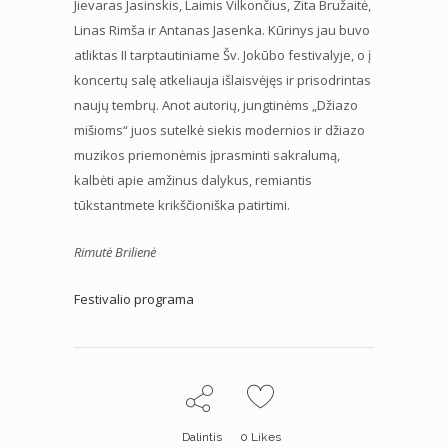
Jievaras Jasinskis, Laimis Vilkončius, Zita Bružaitė,
Linas Rimša ir Antanas Jasenka. Kūrinys jau buvo
atliktas II tarptautiniame Šv. Jokūbo festivalyje, o į
koncertų salę atkeliauja išlaisvėjęs ir prisodrintas
naujų tembrų. Anot autorių, jungtinėms „Džiazo
mišioms“ juos sutelkė siekis modernios ir džiazo
muzikos priemonėmis įprasminti sakralumą,
kalbėti apie amžinus dalykus, remiantis
tūkstantmete krikščioniška patirtimi.
Rimutė Brilienė
Festivalio programa
Dalintis
0
Likes