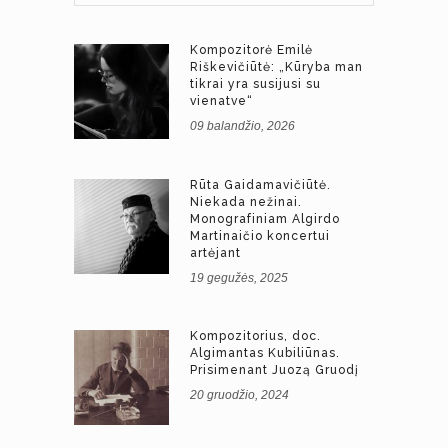
Kompozitorė Emilė
Riškevičiūtė: „Kūryba man
tikrai yra susijusi su
vienatve“
09 balandžio, 2026
Rūta Gaidamavičiūtė.
Niekada nežinai.
Monografiniam Algirdo
Martinaičio koncertui
artėjant
19 gegužės, 2025
Kompozitorius, doc.
Algimantas Kubiliūnas.
Prisimenant Juozą Gruodį
20 gruodžio, 2024