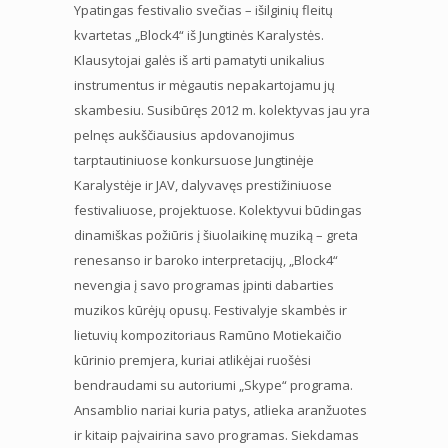
Ypatingas festivalio svečias – išilginių fleitų
kvartetas „Block4“ iš Jungtinės Karalystės.
Klausytojai galės iš arti pamatyti unikalius
instrumentus ir mėgautis nepakartojamu jų
skambesiu. Susibūręs 2012 m. kolektyvas jau yra
pelnęs aukščiausius apdovanojimus
tarptautiniuose konkursuose Jungtinėje
Karalystėje ir JAV, dalyvavęs prestižiniuose
festivaliuose, projektuose. Kolektyvui būdingas
dinamiškas požiūris į šiuolaikinę muziką – greta
renesanso ir baroko interpretacijų, „Block4“
nevengia į savo programas įpinti dabarties
muzikos kūrėjų opusų. Festivalyje skambės ir
lietuvių kompozitoriaus Ramūno Motiekaičio
kūrinio premjera, kuriai atlikėjai ruošėsi
bendraudami su autoriumi „Skype“ programa.
Ansamblio nariai kuria patys, atlieka aranžuotes
ir kitaip paįvairina savo programas. Siekdamas