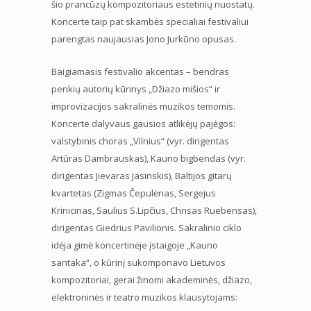
šio prancūzų kompozitoriaus estetinių nuostatų.
Koncerte taip pat skambės specialiai festivaliui
parengtas naujausias Jono Jurkūno opusas.
Baigiamasis festivalio akcentas – bendras
penkių autorių kūrinys „Džiazo mišios“ ir
improvizacijos sakralinės muzikos temomis.
Koncerte dalyvaus gausios atlikėjų pajėgos:
valstybinis choras „Vilnius“ (vyr. dirigentas
Artūras Dambrauskas), Kauno bigbendas (vyr.
dirigentas Jievaras Jasinskis), Baltijos gitarų
kvartetas (Zigmas Čepulėnas, Sergejus
Krinicinas, Saulius S.Lipčius, Chrisas Ruebensas),
dirigentas Giedrius Pavilionis. Sakralinio ciklo
idėja gimė koncertinėje įstaigoje „Kauno
santaka“, o kūrinį sukomponavo Lietuvos
kompozitoriai, gerai žinomi akademinės, džiazo,
elektroninės ir teatro muzikos klausytojams: