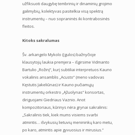
užfiksuoti daugybę tembrinių ir dinaminių grojimo
galimybių, kolektyvas pasitelkia visą spektrą
instrumentų – nuo sopraninės iki kontrabosinės
fleitos.
Kitoks sakralumas
Šv. arkangelo Mykolo (Įgulos) bažnyčioje
klausytojų laukia premjera – išgirsime Vidmanto
Bartulio „Rožinį“, kurį subtiliai interpretuos Kauno
vokalinis ansamblis „Acusto“ (meno vadovas
Kęstutis Jakeliūnas) ir Kauno pučiamųjų
instrumentų orkestro „Ąžuolynas“ konsortas,
diriguojami Giedriaus Vaznio. Anot
kompozitoriaus, kūrinys nėra grynai sakralinis:
„Sakralinis tiek, kiek mums visiems svarbi
atmintis… išvykusių lietuvių menininkų karo metu,
po karo, atmintis apie gyvuosius ir mirusius.“