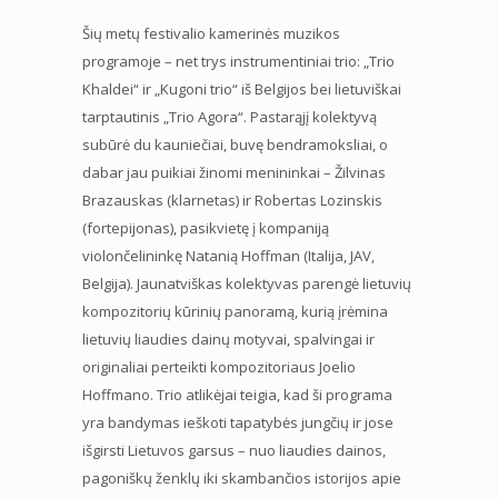
Šių metų festivalio kamerinės muzikos
programoje – net trys instrumentiniai trio: „Trio
Khaldei“ ir „Kugoni trio“ iš Belgijos bei lietuviškai
tarptautinis „Trio Agora“. Pastarąjį kolektyvą
subūrė du kauniečiai, buvę bendramoksliai, o
dabar jau puikiai žinomi menininkai – Žilvinas
Brazauskas (klarnetas) ir Robertas Lozinskis
(fortepijonas), pasikvietę į kompaniją
violončelininkę Natanią Hoffman (Italija, JAV,
Belgija). Jaunatviškas kolektyvas parengė lietuvių
kompozitorių kūrinių panoramą, kurią įrėmina
lietuvių liaudies dainų motyvai, spalvingai ir
originaliai perteikti kompozitoriaus Joelio
Hoffmano. Trio atlikėjai teigia, kad ši programa
yra bandymas ieškoti tapatybės jungčių ir jose
išgirsti Lietuvos garsus – nuo liaudies dainos,
pagoniškų ženklų iki skambančios istorijos apie