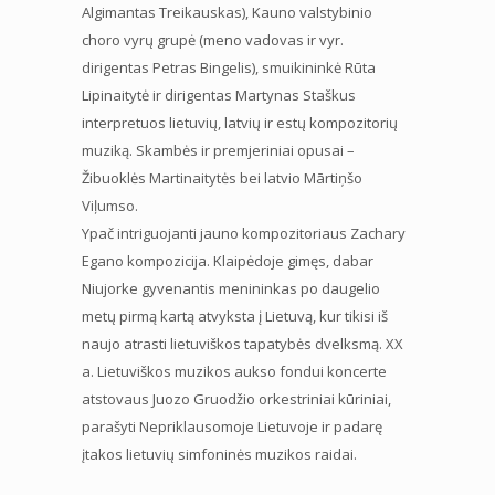
Algimantas Treikauskas), Kauno valstybinio
choro vyrų grupė (meno vadovas ir vyr.
dirigentas Petras Bingelis), smuikininkė Rūta
Lipinaitytė ir dirigentas Martynas Staškus
interpretuos lietuvių, latvių ir estų kompozitorių
muziką. Skambės ir premjeriniai opusai –
Žibuoklės Martinaitytės bei latvio Mārtiņšo
Viļumso.
Ypač intriguojanti jauno kompozitoriaus Zachary
Egano kompozicija. Klaipėdoje gimęs, dabar
Niujorke gyvenantis menininkas po daugelio
metų pirmą kartą atvyksta į Lietuvą, kur tikisi iš
naujo atrasti lietuviškos tapatybės dvelksmą. XX
a. Lietuviškos muzikos aukso fondui koncerte
atstovaus Juozo Gruodžio orkestriniai kūriniai,
parašyti Nepriklausomoje Lietuvoje ir padarę
įtakos lietuvių simfoninės muzikos raidai.