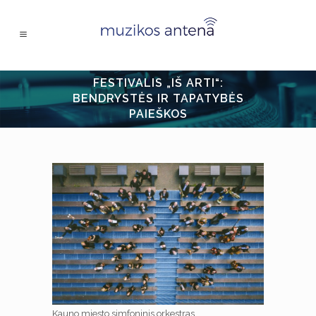
FESTIVALIS „IŠ ARTI“:
BENDRYSTĖS IR TAPATYBĖS
PAIEŠKOS
Kauno miesto simfoninis orkestras