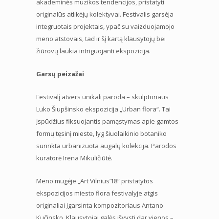
akademinės muzikos tendencijos, pristatyti
originalūs atlikėjų kolektyvai. Festivalis garsėja
integruotais projektais, ypač su vaizduojamojo
meno atstovais, tad ir šį kartą klausytojų bei
žiūrovų laukia intriguojanti ekspozicija.
Garsų peizažai
Festivalį atvers unikali paroda – skulptoriaus
Luko Šiupšinsko ekspozicija „Urban flora“. Tai
įspūdžius fiksuojantis pamąstymas apie gamtos
formų tęsinį mieste, lyg šiuolaikinio botaniko
surinkta urbanizuota augalų kolekcija. Parodos
kuratorė Irena Mikuličiūtė.
Meno mugėje „Art Vilnius’18“ pristatytos
ekspozicijos miesto flora festivalyje atgis
originaliai įgarsinta kompozitoriaus Antano
Kučinsko. Klausytojai galės išvysti dar vienos –