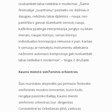
nuskambėti labai netikėtai ir moderniai. „Šiame
festivalyje „suartinimų“ pasitaiko vis dažniau ir
daugiau, reikšmės labai išplėstos – nauja, nes
pamiršta ir gaiviai skambanti senovė, nauja,
kažkokia ypatinga interpretacija, jungtys su kitais
menais, naujas kūrinys, senas kūrinys
individualios koncepcijos rėmuose ir pan. Kartais
ir senuoju ar nematytu instrumentu atliekama
nežinomo autoriaus kompozicija gali nuskambėti
labai netikėtai ir moderniai“, – teigia Z. Bružaitė.
Kauno miesto simfoninis orkestras
Šias nuostatas atspindės jau pirmasis festivalio
simfoninės muzikos koncertas, kurio kodu
rengėjai pasirinko Baltiją. Kauno miesto
simfoninis orkestras (vyr. dirigentas
Constantine’as Orbelianas (JAV), vadovas