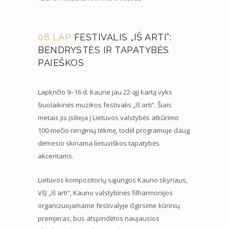
08 LAP
FESTIVALIS „IŠ ARTI“:
BENDRYSTĖS IR TAPATYBĖS
PAIEŠKOS
Lapkričio 9–16 d. Kaune jau 22-ąjį kartą vyks
šiuolaikinės muzikos festivalis „Iš arti“. Šiais
metais jis įsilieja į Lietuvos valstybės atkūrimo
100-mečio renginių tėkmę, todėl programoje daug
dėmesio skiriama lietuviškos tapatybės
akcentams.
Lietuvos kompozitorių sąjungos Kauno skyriaus,
VšĮ „Iš arti“, Kauno valstybinės filharmonijos
organizuojamame festivalyje išgirsime kūrinių
premjeras, bus atspindėtos naujausios