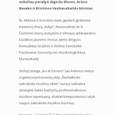
anksčiau parašyti Algirdo Klovos, Arūno
Navako ir Kristinos Vasiliauskaitės kūriniai.
Šv. Mišiose ir koncerto metu giedant girdėsime
Kamerinį chorą „Aidija“, Nacionalinės M. K.
Čiurlionio menų mokyklos ir Vilniaus arkikatedros
bazilikos jaunimo chorus. Jiems diriguos
Romualdas Gražinis ir Violeta Savickaitė-
Paciūnienė. Koncertą ves muzikologė Rasa
Murauskaitė.
Viešoji įstaiga „Ars & Sonoris“ jau kelerius metus
organizuoja koncertų ciklą „Šiuolaikinės
sakralinės muzikos ciklai“, kuriuo siekiama
atnaujinti šalies bažnyčių profesionaliosios
muzikos repertuarą, skatinti kompozitorius rašyti
naujus sakralinės muzikos kūrinius.
Koncertą „Giesmės Švč. Mergelei Marijai“ remia