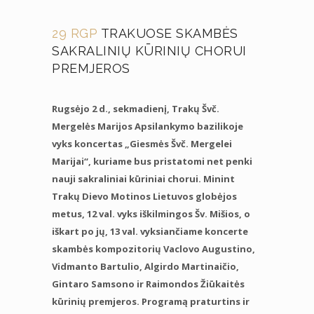
29 RGP
TRAKUOSE SKAMBĖS
SAKRALINIŲ KŪRINIŲ CHORUI
PREMJEROS
Rugsėjo 2 d., sekmadienį, Trakų Švč.
Mergelės Marijos Apsilankymo bazilikoje
vyks koncertas „Giesmės Švč. Mergelei
Marijai“, kuriame bus pristatomi net penki
nauji sakraliniai kūriniai chorui. Minint
Trakų Dievo Motinos Lietuvos globėjos
metus, 12 val. vyks iškilmingos Šv. Mišios, o
iškart po jų, 13 val. vyksiančiame koncerte
skambės kompozitorių Vaclovo Augustino,
Vidmanto Bartulio, Algirdo Martinaičio,
Gintaro Samsono ir Raimondos Žiūkaitės
kūrinių premjeros. Programą praturtins ir