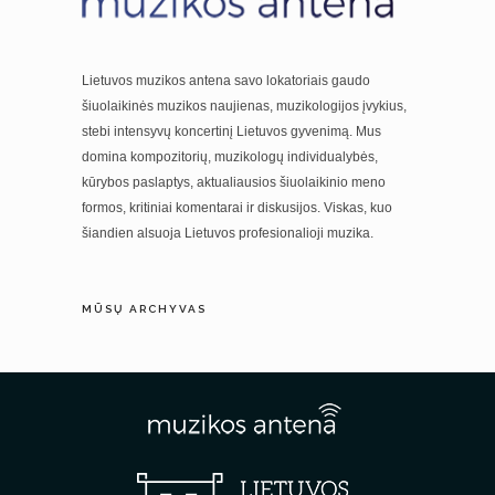
Lietuvos muzikos antena savo lokatoriais gaudo
šiuolaikinės muzikos naujienas, muzikologijos įvykius,
stebi intensyvų koncertinį Lietuvos gyvenimą. Mus
domina kompozitorių, muzikologų individualybės,
kūrybos paslaptys, aktualiausios šiuolaikinio meno
formos, kritiniai komentarai ir diskusijos. Viskas, kuo
šiandien alsuoja Lietuvos profesionalioji muzika.
MŪSŲ ARCHYVAS